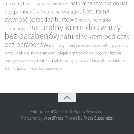
naturalna szminka do ust
masłem shea
najlepsze serum do rzęs
Naturalna
bez parabenów
Naturalna woda java
żywność sprzedaż hurtowa
naturalne masło
naturalny krem do twarzy
orzechowe
bez parabenów
naturalny krem pod oczy
bez parabenów
naturalny szampon do włosów nawilżający bez sls
oczy - zabieg usuwania cieni
olejek arganowy
olej z opuncji figowej
redukcja blizn potrądzikowych
trądzik usuwanie blizn
ranking odżywek do rzęs
wanna spa
wanny spa
łóżko kosmetyczne
witarianie.pl © 2026. All Rights Reserved.
Powered by
WordPress
. Theme by
Press Customizr
.