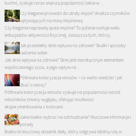
kuchni, zyskuje coraz większą popularność także w …
Czy bieganie prowadzi do utraty mięśni? Analiza czynników
wpływających na masę mięśniową
Czy bieganie naprawdę spala mięśnie? To pytanie nurtuje wielu
entuzjastów aktywności fizycznej, zwłaszcza tych, którzy …
Jak przewlekły stres wpływa na zdrowie? Skutki i sposoby
radzenia sobie
Jak stres wpływa na zdrowie? Stres jest nieodłącznym elementem
współczesnego życia, a jego wpływ na …
Półtrwała koloryzacja włosów – co warto wiedzieć i jak
dbać o włosy?
Półtrwała koloryzacja włosów zyskuje na popularności wśród
miłośników zmiany wyglądu, oferując możliwość
eksperymentowania z kolorami …
Jakie białko wybrać na odchudzanie? Kluczowe informacje i
porady
Białko to kluczowy składnik diety, który odgrywa istotną rolę w