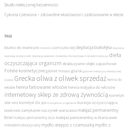
Skutki nieleczonej bezsenności
Cykoria czerwona – zdrowotne właściwości i zastosowanie w diecie
TAGI
depilacja białołęka
biurko do manicure
czarnuszka olej
chlorella
depilacja
dieta
laserowa skuteczność
depilacja woskiem mokotów
diamentowa mikrodermabrazja
oczyszczająca organizm
ekskluzywne olejki zapachowe
Fotele kosmetyczne
gabinet masażu gdańsk
gabinet medycyny estetycznej
Grecka oliwa z oliwek sprzedaż
henna do
kraków
henna farbowanie włosów
henna indyjska do włosów
włosów
internetowy sklep ze zdrową żywnością
kosmetyki
kuracja oczyszczająca
aloe vera
kosmetyki dla spa
kriolipoliza urządzenie
makijaż permanentny
laserowe zamykanie naczynek warszawa
brwi
makijaż permanentny w Warszawie
makijaż permanentny oczu
mydło aleppo z czarnuszką
mydło z
mikrodermabrazja ceny