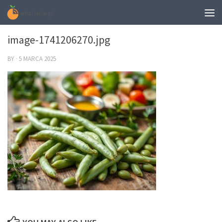
0
image-1741206270.jpg
BY
·
5 MARCA 2025