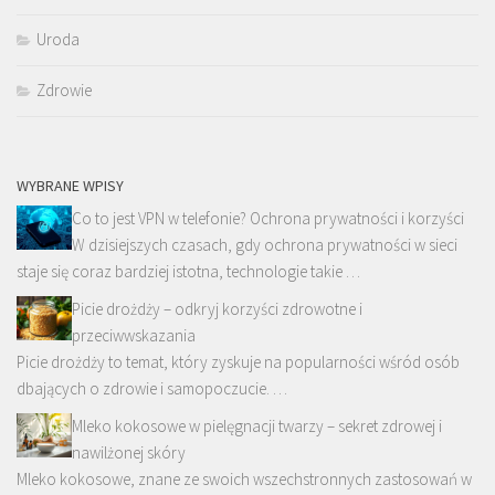
Uroda
Zdrowie
WYBRANE WPISY
Co to jest VPN w telefonie? Ochrona prywatności i korzyści
W dzisiejszych czasach, gdy ochrona prywatności w sieci
staje się coraz bardziej istotna, technologie takie …
Picie drożdży – odkryj korzyści zdrowotne i
przeciwwskazania
Picie drożdży to temat, który zyskuje na popularności wśród osób
dbających o zdrowie i samopoczucie. …
Mleko kokosowe w pielęgnacji twarzy – sekret zdrowej i
nawilżonej skóry
Mleko kokosowe, znane ze swoich wszechstronnych zastosowań w