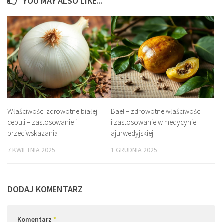
YOU MAY ALSO LIKE...
Właściwości zdrowotne białej
Bael – zdrowotne właściwości
cebuli – zastosowanie i
i zastosowanie w medycynie
przeciwskazania
ajurwedyjskiej
7 KWIETNIA 2025
1 GRUDNIA 2025
DODAJ KOMENTARZ
Komentarz
*