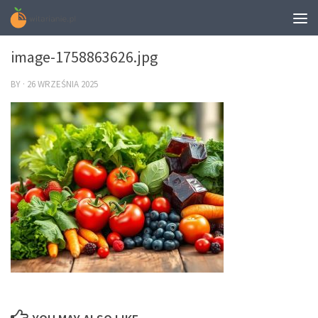
0
image-1758863626.jpg
BY
·
26 WRZEŚNIA 2025