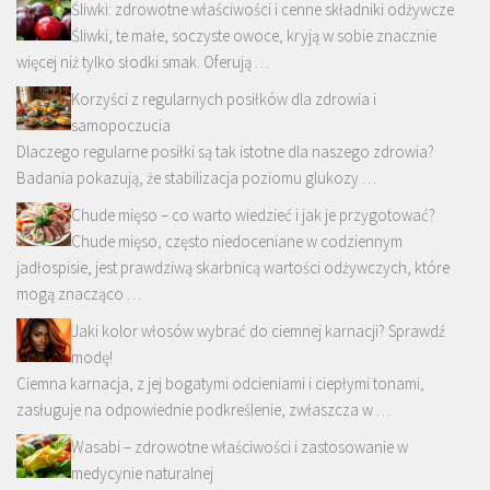
Śliwki: zdrowotne właściwości i cenne składniki odżywcze
Śliwki, te małe, soczyste owoce, kryją w sobie znacznie
więcej niż tylko słodki smak. Oferują …
Korzyści z regularnych posiłków dla zdrowia i
samopoczucia
Dlaczego regularne posiłki są tak istotne dla naszego zdrowia?
Badania pokazują, że stabilizacja poziomu glukozy …
Chude mięso – co warto wiedzieć i jak je przygotować?
Chude mięso, często niedoceniane w codziennym
jadłospisie, jest prawdziwą skarbnicą wartości odżywczych, które
mogą znacząco …
Jaki kolor włosów wybrać do ciemnej karnacji? Sprawdź
modę!
Ciemna karnacja, z jej bogatymi odcieniami i ciepłymi tonami,
zasługuje na odpowiednie podkreślenie, zwłaszcza w …
Wasabi – zdrowotne właściwości i zastosowanie w
medycynie naturalnej