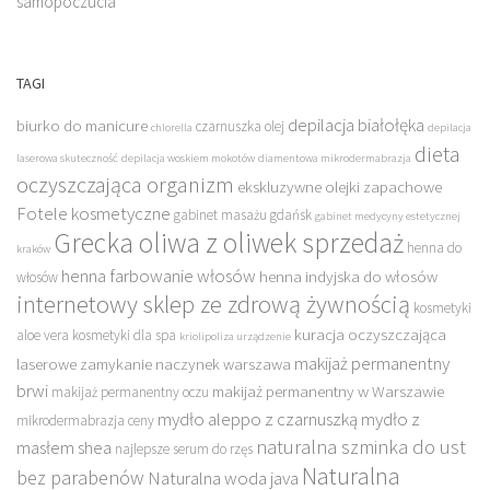
samopoczucia
TAGI
depilacja białołęka
biurko do manicure
czarnuszka olej
chlorella
depilacja
dieta
laserowa skuteczność
depilacja woskiem mokotów
diamentowa mikrodermabrazja
oczyszczająca organizm
ekskluzywne olejki zapachowe
Fotele kosmetyczne
gabinet masażu gdańsk
gabinet medycyny estetycznej
Grecka oliwa z oliwek sprzedaż
henna do
kraków
henna farbowanie włosów
henna indyjska do włosów
włosów
internetowy sklep ze zdrową żywnością
kosmetyki
kuracja oczyszczająca
aloe vera
kosmetyki dla spa
kriolipoliza urządzenie
makijaż permanentny
laserowe zamykanie naczynek warszawa
brwi
makijaż permanentny w Warszawie
makijaż permanentny oczu
mydło aleppo z czarnuszką
mydło z
mikrodermabrazja ceny
naturalna szminka do ust
masłem shea
najlepsze serum do rzęs
Naturalna
bez parabenów
Naturalna woda java