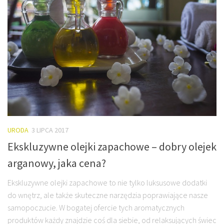
URODA
3 LIPCA 2017
Ekskluzywne olejki zapachowe – dobry olejek
arganowy, jaka cena?
Ekskluzywne olejki zapachowe to nie tylko luksusowe dodatki
do wnętrz, ale także skuteczne narzędzia poprawiające nasze
samopoczucie. W bogatej ofercie tych aromatycznych
produktów każdy znajdzie coś dla siebie, od relaksujących świec