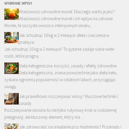
WYBRANE WPISY
Właściwości zdrowotne moreli: Dlaczego warto je jeść?
Właściwości zdrowotne moreli i ich wpływ na zdrowie
Morele, te soczyste owoce o intensywnym smaku, …
Jak schudnąć 10 kg w 2 miesiące: dieta i ćwiczenia w
praktyce
Jak schudnąć 10 kg w 2 miesiące? To pytanie zadaje sobie wiele
osób, które pragną …
Dieta ketogeniczna: korzyści, zasady i efekty zdrowotne
Dieta ketogeniczna, znana powszechnie jako dieta keto,
zyskała ogromną popularność w ostatnich latach, przyciągając
uwagę …
Jak prawidłowo rozczesywać włosy? Kluczowe techniki i
zasady
Rozczesywanie włosów to nie tylko rutynowy krok w codziennej
pielęgnacji, ale kluczowy element, który ma …
Jak zdrowo jeść na śniadanie przy Hashimoto? Przykłady i