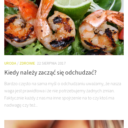
URODA
/
ZDROWIE
22 SIERPNIA 2017
Kiedy należy zacząć się odchudzać?
Bardzo często na sama myśl o odchudzaniu uważamy, że nasza
waga jest prawidłowa i że nie potrzebujemy żadnych zmian.
Faktycznie każdy z nas ma inne spojrzenie na to czy ktoś ma
nadwagę czy też...