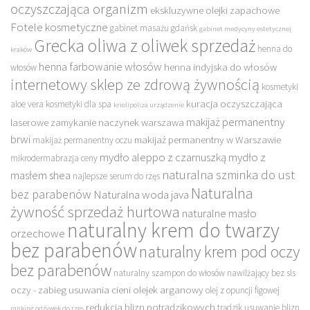
oczyszczająca organizm
ekskluzywne olejki zapachowe
Fotele kosmetyczne
gabinet masażu gdańsk
gabinet medycyny estetycznej
Grecka oliwa z oliwek sprzedaż
henna do
kraków
henna farbowanie włosów
henna indyjska do włosów
włosów
internetowy sklep ze zdrową żywnością
kosmetyki
kuracja oczyszczająca
aloe vera
kosmetyki dla spa
kriolipoliza urządzenie
makijaż permanentny
laserowe zamykanie naczynek warszawa
brwi
makijaż permanentny w Warszawie
makijaż permanentny oczu
mydło aleppo z czarnuszką
mydło z
mikrodermabrazja ceny
naturalna szminka do ust
masłem shea
najlepsze serum do rzęs
Naturalna
bez parabenów
Naturalna woda java
żywność sprzedaż hurtowa
naturalne masło
naturalny krem do twarzy
orzechowe
bez parabenów
naturalny krem pod oczy
bez parabenów
naturalny szampon do włosów nawilżający bez sls
oczy - zabieg usuwania cieni
olejek arganowy
olej z opuncji figowej
redukcja blizn potrądzikowych
trądzik usuwanie blizn
ranking odżywek do rzęs