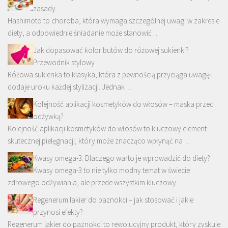
zasady
Hashimoto to choroba, która wymaga szczególnej uwagi w zakresie
diety, a odpowiednie śniadanie może stanowić …
Jak dopasować kolor butów do różowej sukienki?
Przewodnik stylowy
Różowa sukienka to klasyka, która z pewnością przyciąga uwagę i
dodaje uroku każdej stylizacji. Jednak …
Kolejność aplikacji kosmetyków do włosów – maska przed
odżywką?
Kolejność aplikacji kosmetyków do włosów to kluczowy element
skutecznej pielęgnacji, który może znacząco wpłynąć na …
Kwasy omega-3: Dlaczego warto je wprowadzić do diety?
Kwasy omega-3 to nie tylko modny temat w świecie
zdrowego odżywiania, ale przede wszystkim kluczowy …
Regenerum lakier do paznokci – jak stosować i jakie
przynosi efekty?
Regenerum lakier do paznokci to rewolucyjny produkt, który zyskuje