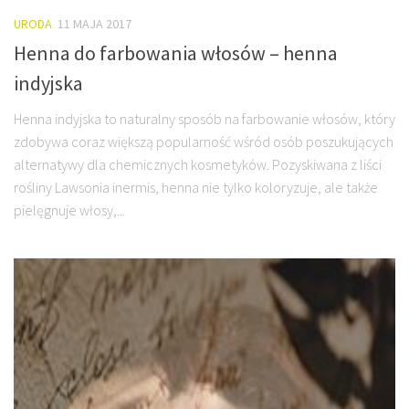
URODA
11 MAJA 2017
Henna do farbowania włosów – henna
indyjska
Henna indyjska to naturalny sposób na farbowanie włosów, który
zdobywa coraz większą popularność wśród osób poszukujących
alternatywy dla chemicznych kosmetyków. Pozyskiwana z liści
rośliny Lawsonia inermis, henna nie tylko koloryzuje, ale także
pielęgnuje włosy,...