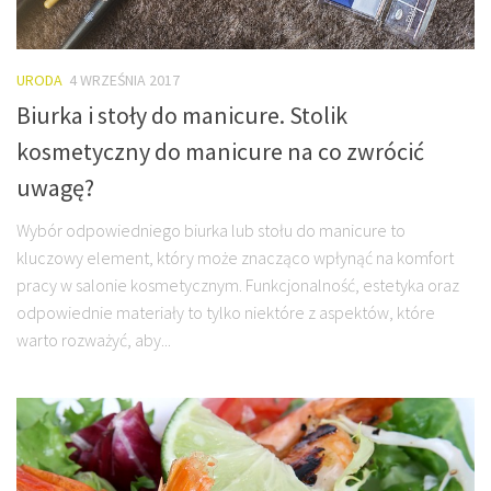
URODA
4 WRZEŚNIA 2017
Biurka i stoły do manicure. Stolik
kosmetyczny do manicure na co zwrócić
uwagę?
Wybór odpowiedniego biurka lub stołu do manicure to
kluczowy element, który może znacząco wpłynąć na komfort
pracy w salonie kosmetycznym. Funkcjonalność, estetyka oraz
odpowiednie materiały to tylko niektóre z aspektów, które
warto rozważyć, aby...