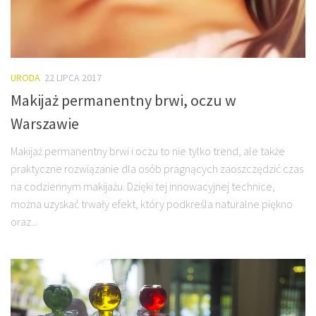
URODA
22 LIPCA 2017
Makijaż permanentny brwi, oczu w
Warszawie
Makijaż permanentny brwi i oczu to nie tylko trend, ale także
praktyczne rozwiązanie dla osób pragnących zaoszczędzić czas
na codziennym makijażu. Dzięki tej innowacyjnej technice,
można uzyskać trwały efekt, który podkreśla naturalne piękno
oraz...