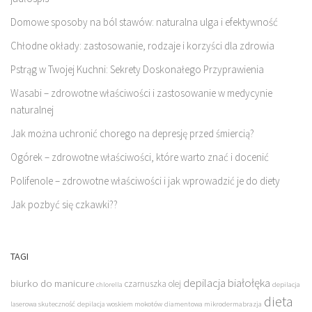
Domowe sposoby na ból stawów: naturalna ulga i efektywność
Chłodne okłady: zastosowanie, rodzaje i korzyści dla zdrowia
Pstrąg w Twojej Kuchni: Sekrety Doskonałego Przyprawienia
Wasabi – zdrowotne właściwości i zastosowanie w medycynie
naturalnej
Jak można uchronić chorego na depresję przed śmiercią?
Ogórek – zdrowotne właściwości, które warto znać i docenić
Polifenole – zdrowotne właściwości i jak wprowadzić je do diety
Jak pozbyć się czkawki??
TAGI
depilacja białołęka
biurko do manicure
czarnuszka olej
chlorella
depilacja
dieta
laserowa skuteczność
depilacja woskiem mokotów
diamentowa mikrodermabrazja