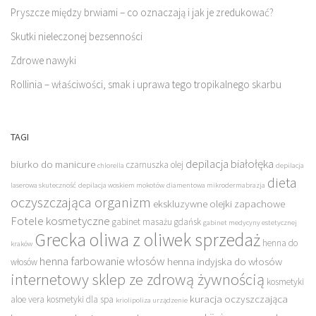
Pryszcze między brwiami – co oznaczają i jak je zredukować?
Skutki nieleczonej bezsenności
Zdrowe nawyki
Rollinia – właściwości, smak i uprawa tego tropikalnego skarbu
TAGI
depilacja białołęka
biurko do manicure
czarnuszka olej
chlorella
depilacja
dieta
laserowa skuteczność
depilacja woskiem mokotów
diamentowa mikrodermabrazja
oczyszczająca organizm
ekskluzywne olejki zapachowe
Fotele kosmetyczne
gabinet masażu gdańsk
gabinet medycyny estetycznej
Grecka oliwa z oliwek sprzedaż
henna do
kraków
henna farbowanie włosów
henna indyjska do włosów
włosów
internetowy sklep ze zdrową żywnością
kosmetyki
kuracja oczyszczająca
aloe vera
kosmetyki dla spa
kriolipoliza urządzenie