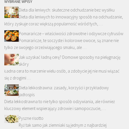
WYBRANE WPISY
Dieta dla leniwych: skuteczne odchudzanie bez wysiłku
Dieta dla leniwych to innowacyjny sposób na odchudzanie,
który zyskuje coraz większą popularność wśród tych, …
Pomarańcze – właściwości zdrowotne i odżywcze cytrusów
Pomarańcze, te soczyste i kolorowe owoce, są znane nie
tylko ze swojego orzeźwiającego smaku, ale …
Jak uzyskać ładną cerę? Domowe sposoby na pielęgnację
skóry
Ładna cera to marzenie wielu osób, a zdobycie jej nie musi wiązać
się z drogimi …
Dieta lekkostrawna: zasady, korzyści i przykładowy
jadłospis
Dieta lekkostrawna to nie tylko sposób odżywiania, ale również
kluczowy element wspierający zdrowie i samopoczucie, …
Pyszne risotto
Ryż tak samo jak ziemniaki są jednym z najbardziej