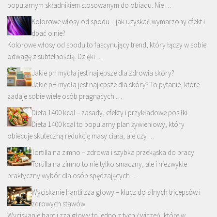
popularnym składnikiem stosowanym do obiadu. Nie …
Kolorowe włosy od spodu – jak uzyskać wymarzony efekt i
dbać o nie?
Kolorowe włosy od spodu to fascynujący trend, który łączy w sobie
odwagę z subtelnością. Dzięki …
Jakie pH mydła jest najlepsze dla zdrowia skóry?
Jakie pH mydła jest najlepsze dla skóry? To pytanie, które
zadaje sobie wiele osób pragnących …
Dieta 1400 kcal – zasady, efekty i przykładowe posiłki
Dieta 1400 kcal to popularny plan żywieniowy, który
obiecuje skuteczną redukcję masy ciała, ale czy …
Tortilla na zimno – zdrowa i szybka przekąska do pracy
Tortilla na zimno to nie tylko smaczny, ale i niezwykle
praktyczny wybór dla osób spędzających …
Wyciskanie hantli zza głowy – klucz do silnych tricepsów i
zdrowych stawów
Wyciskanie hantli zza głowy to jedno z tych ćwiczeń, które w