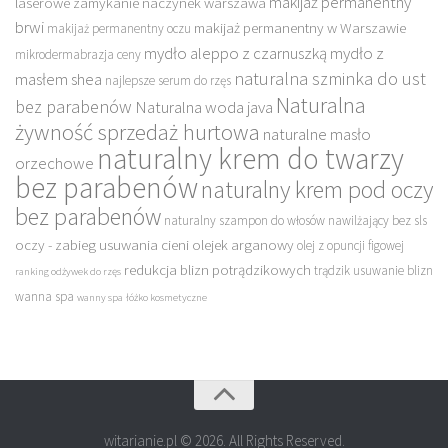
makijaż permanentny
laserowe zamykanie naczynek warszawa
brwi
makijaż permanentny w Warszawie
makijaż permanentny oczu
mydło aleppo z czarnuszką
mydło z
mikrodermabrazja ceny
naturalna szminka do ust
masłem shea
najlepsze serum do rzęs
Naturalna
bez parabenów
Naturalna woda java
żywność sprzedaż hurtowa
naturalne masło
naturalny krem do twarzy
orzechowe
bez parabenów
naturalny krem pod oczy
bez parabenów
naturalny szampon do włosów nawilżający bez sls
oczy - zabieg usuwania cieni
olejek arganowy
olej z opuncji figowej
redukcja blizn potrądzikowych
trądzik usuwanie blizn
ranking odżywek do rzęs
wanna spa
wanny spa
łóżko kosmetyczne
witarianie.pl © 2026. All Rights Reserved.