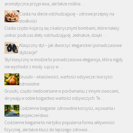
aromatyczna przyprawa, ale także roślina …
Ciasta na diecie odchudzającej – zdrowe przepisy na
słodkości
Ciasta często kojarzą się z kalorycznymi bombami, które należy
unikać podczas diety odchudzającej. Jednakże, dzięki …
Klasyczny styl – jak stworzyć eleganckie i ponadczasowe
stylizacje?
Styl klasyczny w modzie to ponadczasowa elegancja, która nigdy
nie wychodzi z mody. Łączy w …
Gruszki – właściwości, wartości odżywcze i korzyści
zdrowotne
Gruszki, często niedoceniane w porównaniu z innymi owocami,
skrywają w sobie bogactwo wartości odżywczych. Te …
Codzienne bieganie: zdrowotne korzyści, wyzwania i
bezpieczeństwo
Codzienne bieganie to nie tylko popularna forma aktywności
fizycznej, ale także klucz do lepszego zdrowia …