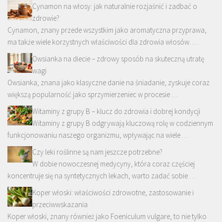
Cynamon na włosy: jak naturalnie rozjaśnić i zadbać o
zdrowie?
Cynamon, znany przede wszystkim jako aromatyczna przyprawa,
ma także wiele korzystnych właściwości dla zdrowia włosów. …
Owsianka na diecie – zdrowy sposób na skuteczną utratę
wagi
Owsianka, znana jako klasyczne danie na śniadanie, zyskuje coraz
większą popularność jako sprzymierzeniec w procesie …
Witaminy z grupy B – klucz do zdrowia i dobrej kondycji
Witaminy z grupy B odgrywają kluczową rolę w codziennym
funkcjonowaniu naszego organizmu, wpływając na wiele …
Czy leki roślinne są nam jeszcze potrzebne?
W dobie nowoczesnej medycyny, która coraz częściej
koncentruje się na syntetycznych lekach, warto zadać sobie …
Koper włoski: właściwości zdrowotne, zastosowanie i
przeciwwskazania
Koper włoski, znany również jako Foeniculum vulgare, to nie tylko