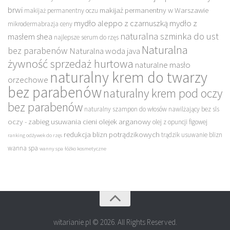
brwi
makijaż permanentny w Warszawie
makijaż permanentny oczu
mydło aleppo z czarnuszką
mydło z
mikrodermabrazja ceny
naturalna szminka do ust
masłem shea
najlepsze serum do rzęs
Naturalna
bez parabenów
Naturalna woda java
żywność sprzedaż hurtowa
naturalne masło
naturalny krem do twarzy
orzechowe
bez parabenów
naturalny krem pod oczy
bez parabenów
naturalny szampon do włosów nawilżający bez sls
oczy - zabieg usuwania cieni
olejek arganowy
olej z opuncji figowej
redukcja blizn potrądzikowych
trądzik usuwanie blizn
ranking odżywek do rzęs
wanna spa
wanny spa
łóżko kosmetyczne
witarianie.pl © 2026. All Rights Reserved.