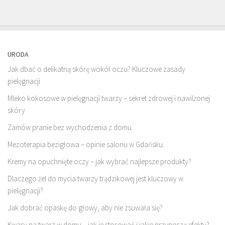
URODA
Jak dbać o delikatną skórę wokół oczu? Kluczowe zasady
pielęgnacji
Mleko kokosowe w pielęgnacji twarzy – sekret zdrowej i nawilżonej
skóry
Zamów pranie bez wychodzenia z domu
Mezoterapia bezigłowa – opinie salonu w Gdańsku.
Kremy na opuchnięte oczy – jak wybrać najlepsze produkty?
Dlaczego żel do mycia twarzy trądzikowej jest kluczowy w
pielęgnacji?
Jak dobrać opaskę do głowy, aby nie zsuwała się?
Kwasy na twarz w domu – jak je stosować i jakie przynoszą efekty?