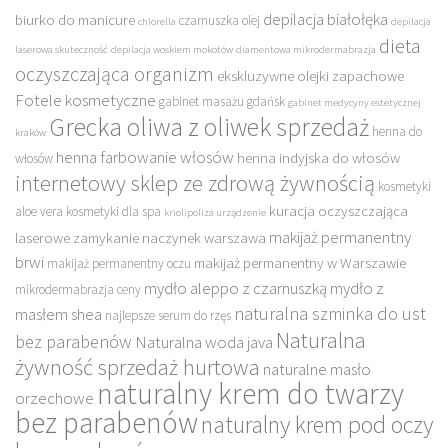
depilacja białołęka
biurko do manicure
czarnuszka olej
chlorella
depilacja
dieta
laserowa skuteczność
depilacja woskiem mokotów
diamentowa mikrodermabrazja
oczyszczająca organizm
ekskluzywne olejki zapachowe
Fotele kosmetyczne
gabinet masażu gdańsk
gabinet medycyny estetycznej
Grecka oliwa z oliwek sprzedaż
henna do
kraków
henna farbowanie włosów
henna indyjska do włosów
włosów
internetowy sklep ze zdrową żywnością
kosmetyki
kuracja oczyszczająca
aloe vera
kosmetyki dla spa
kriolipoliza urządzenie
makijaż permanentny
laserowe zamykanie naczynek warszawa
brwi
makijaż permanentny w Warszawie
makijaż permanentny oczu
mydło aleppo z czarnuszką
mydło z
mikrodermabrazja ceny
naturalna szminka do ust
masłem shea
najlepsze serum do rzęs
Naturalna
bez parabenów
Naturalna woda java
żywność sprzedaż hurtowa
naturalne masło
naturalny krem do twarzy
orzechowe
bez parabenów
naturalny krem pod oczy