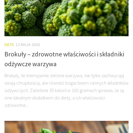
DIETA
13 MAJA 2026
Brokuły – zdrowotne właściwości i składniki
odżywcze warzywa
Brokuły, te intensywnie zielone warzywa, nie tylko zachwycają
swoją chrupkością, ale również bogactwem cennych składników
odżywczych. Zaledwie 35 kalorii w 100 gramach sprawia, że są
one idealnym dodatkiem do diety, a ich właściwości
zdrowotne...