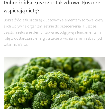
Dobre źródła tłuszczu: Jak zdrowe tłuszcze
wspierają dietę?
Dobre źródła tłuszczu są kluczowym elementem zdrowej diety,
a ich wpływ na organizm jest nie do przecenienia. Tłuszcze,
często niesłusznie demonizowane, odgrywają fundamentalną
rolę w dostarczaniu energii, a także w wchłanianiu niezbędnych
witamin. Warto...