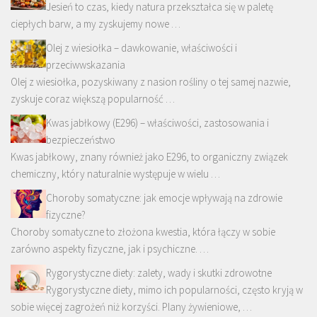
Jesień to czas, kiedy natura przekształca się w paletę
ciepłych barw, a my zyskujemy nowe …
Olej z wiesiołka – dawkowanie, właściwości i
przeciwwskazania
Olej z wiesiołka, pozyskiwany z nasion rośliny o tej samej nazwie,
zyskuje coraz większą popularność …
Kwas jabłkowy (E296) – właściwości, zastosowania i
bezpieczeństwo
Kwas jabłkowy, znany również jako E296, to organiczny związek
chemiczny, który naturalnie występuje w wielu …
Choroby somatyczne: jak emocje wpływają na zdrowie
fizyczne?
Choroby somatyczne to złożona kwestia, która łączy w sobie
zarówno aspekty fizyczne, jak i psychiczne. …
Rygorystyczne diety: zalety, wady i skutki zdrowotne
Rygorystyczne diety, mimo ich popularności, często kryją w
sobie więcej zagrożeń niż korzyści. Plany żywieniowe, …