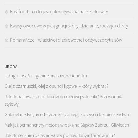
Fast food – co to jest i jak wpływa na nasze zdrowie?
Kwasy owocowe w pielęgnacji skóry: działanie, rodzaje i efekty
Pomarańcze – właściwości zdrowotne i odżywcze cytrusów
URODA
Usługi masażu – gabinet masażu w Gdańsku
Olej z czarnuszki, olej z opuncji figowej – który wybrać?
Jak dopasować kolor butów do różowej sukienki? Przewodnik
stylowy
Gabinet medycyny estetycznej – zabiegi, korzyści i bezpieczeństwo
Makijaż permanentny metodą włoską na Śląsk:w Zabrzu i Gliwicach
Jak skutecznie rozjaśnić włosy po nieudanym farbowaniu?