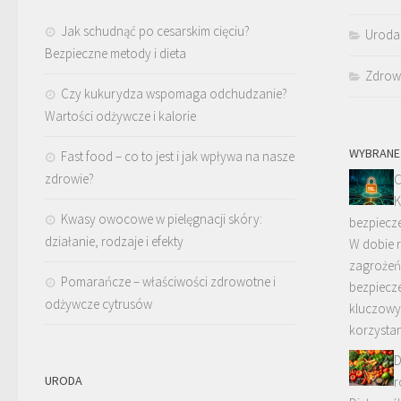
Jak schudnąć po cesarskim cięciu?
Uroda
Bezpieczne metody i dieta
Zdrow
Czy kukurydza wspomaga odchudzanie?
Wartości odżywcze i kalorie
WYBRANE
Fast food – co to jest i jak wpływa na nasze
zdrowie?
C
K
Kwasy owocowe w pielęgnacji skóry:
bezpiecz
działanie, rodzaje i efekty
W dobie r
zagrożeń 
Pomarańcze – właściwości zdrowotne i
bezpiecz
odżywcze cytrusów
kluczowy
korzysta
D
URODA
r