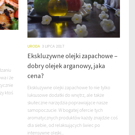
URODA
3 LIPCA 2017
Ekskluzywne olejki zapachowe –
dobry olejek arganowy, jaka
dzaniu
cena?
wa i że
tycznie
Ekskluzywne olejki zapachowe to nie tylko
zy ktoś
luksusowe dodatki do wnętrz, ale także
skuteczne narzędzia poprawiające nasze
samopoczucie. W bogatej ofercie tych
aromatycznych produktów każdy znajdzie coś
dla siebie, od relaksujących świec po
intensywne olejki...