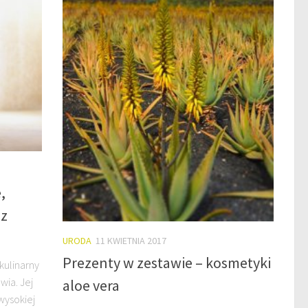
,
ez
URODA
11 KWIETNIA 2017
Prezenty w zestawie – kosmetyki
 kulinarny
wia. Jej
aloe vera
wysokiej