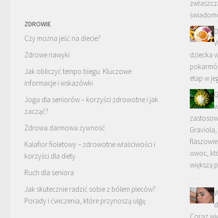
zwłaszcz
świadom
ZDROWIE
D
Czy można jeść na diecie?
W
Zdrowe nawyki
dziecka w
pokarmów
Jak obliczyć tempo biegu: Kluczowe
etap w je
informacje i wskazówki
G
Joga dla seniorów – korzyści zdrowotne i jak
w
zacząć?
zastosow
Zdrowa darmowa żywność
Graviola,
flaszowie
Kalafior fioletowy – zdrowotne właściwości i
owoc, kt
korzyści dla diety
większą 
Ruch dla seniora
…
Jak skutecznie radzić sobie z bólem pleców?
W
Porady i ćwiczenia, które przynoszą ulgę
d
Coraz wi