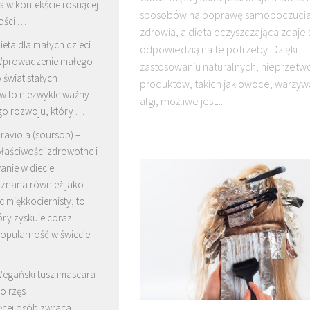
a w kontekście rosnącej
sposobów na poprawę samopoczucia
ości …
zdrowia, a dieta oczyszczająca zdaje 
ieta dla małych dzieci.
odpowiedzią na te potrzeby. Dzięki
prowadzenie małego
zastosowaniu naturalnych, nieprzetw
 świat stałych
produktów, takich jak owoce, warzyw
 to niezwykle ważny
algi, możliwe jest...
go rozwoju, który …
raviola (soursop) –
łaściwości zdrowotne i
anie w diecie
 znana również jako
c miękkociernisty, to
óry zyskuje coraz
popularność w świecie
egański tusz imascara
o rzęs
ęcej osób zwraca