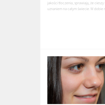
jakości tłoczenia, sprawiają, że cieszy 
uznaniem na całym świecie. W dobie r