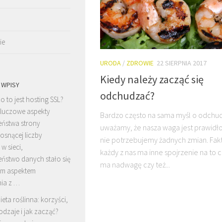
ie
URODA
/
ZDROWIE
22 SIERPNIA 2017
Kiedy należy zacząć się
 WPISY
odchudzać?
o to jest hosting SSL?
luczowe aspekty
Bardzo często na sama myśl o odchu
eństwa strony
uważamy, że nasza waga jest prawidło
osnącej liczby
nie potrzebujemy żadnych zmian. Fak
w sieci,
każdy z nas ma inne spojrzenie na to c
eństwo danych stało się
ma nadwagę czy też...
m aspektem
nia z …
ieta roślinna: korzyści,
odzaje i jak zacząć?