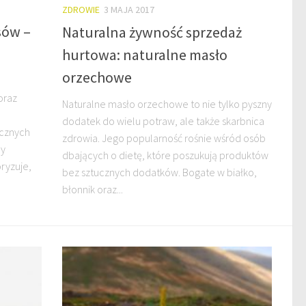
ZDROWIE
3 MAJA 2017
sów –
Naturalna żywność sprzedaż
hurtowa: naturalne masło
orzechowe
a
oraz
Naturalne masło orzechowe to nie tylko pyszny
dodatek do wielu potraw, ale także skarbnica
icznych
zdrowia. Jego popularność rośnie wśród osób
ny
dbających o dietę, które poszukują produktów
oryzuje,
bez sztucznych dodatków. Bogate w białko,
błonnik oraz...