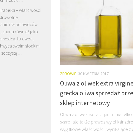
ch zrzucić …
irabelka – właściwości
drowotne,
anie i skład owoców
, znana również jako
omestica, to owoc,
chwyca swoim słodkim
i soczystą …
ZDROWIE
30 KWIETNIA 2017
Oliwa z oliwek extra virgine
grecka oliwa sprzedaż prz
sklep internetowy
Oliwa z oliwek extra virgin to nie tylko
skarb, ale także prawdziwy eliksir zdro
wyjątkowe właściwości, wynikające z 