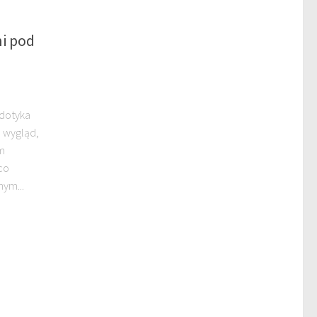
ni pod
 dotyka
h wygląd,
m
co
nym...