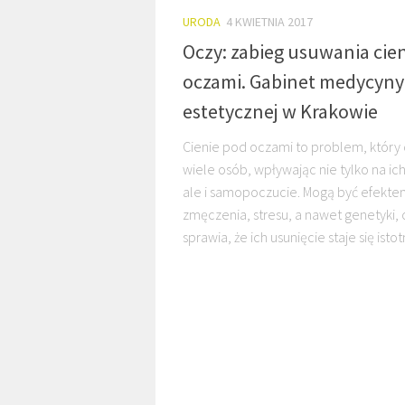
URODA
4 KWIETNIA 2017
Oczy: zabieg usuwania cie
oczami. Gabinet medycyny
estetycznej w Krakowie
Cienie pod oczami to problem, który
wiele osób, wpływając nie tylko na ic
ale i samopoczucie. Mogą być efekte
zmęczenia, stresu, a nawet genetyki, 
sprawia, że ich usunięcie staje się istot