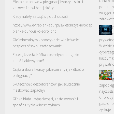
Dieta roś
Mleko kokosowe w pielęgnacji twarzy – sekret
popularno
zdrowej i nawilżonej skóry
względu 
Kiedy należy zacząć się odchudzać?
zdrowotn
https://www.extrapiankapur.pl/swietokrzyskie/ocieplenia-
C
pianka-pur-busko-zdroj.php
c
Olej mineralny w kosmetykach: właściwości,
prywatno
bezpieczeństwo i zastosowanie
W dzisiej
cyberzagr
Fotele, krzesła i łóżka kosmetyczne – gdzie
każdym k
kupić i jakie wybrać?
prywatnoś
Ciąża a skóra twarzy: jakie zmiany i jak dbać o
C
pielęgnację?
g
Skuteczność dezodorantów: jak skutecznie
zapobiega
maskować zapachy?
najczęsts
Choroby
Glinka biała – właściwości, zastosowanie i
gastronom
sposób użycia w kosmetykach
zyskuje n