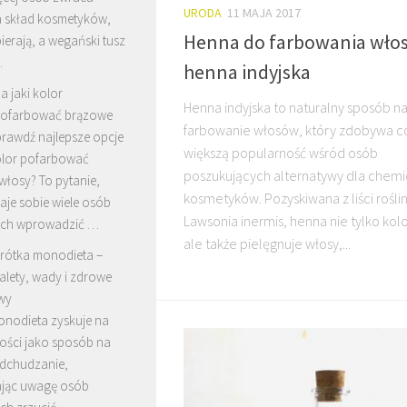
URODA
11 MAJA 2017
 skład kosmetyków,
Henna do farbowania wło
ierają, a wegański tusz
…
henna indyjska
a jaki kolor
Henna indyjska to naturalny sposób n
ofarbować brązowe
farbowanie włosów, który zdobywa c
prawdź najlepsze opcje
większą popularność wśród osób
kolor pofarbować
poszukujących alternatywy dla chem
włosy? To pytanie,
kosmetyków. Pozyskiwana z liści rośli
aje sobie wiele osób
Lawsonia inermis, henna nie tylko kol
ych wprowadzić …
ale także pielęgnuje włosy,...
rótka monodieta –
alety, wady i zdrowe
ywy
onodieta zyskuje na
ości jako sposób na
odchudzanie,
ając uwagę osób