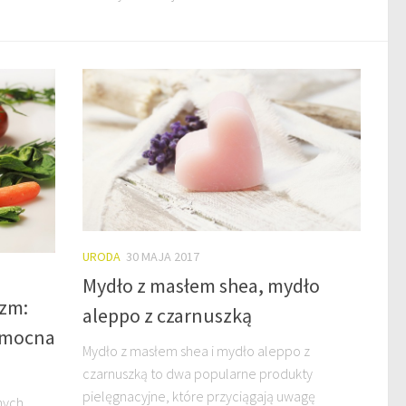
URODA
30 MAJA 2017
Mydło z masłem shea, mydło
izm:
aleppo z czarnuszką
pomocna
Mydło z masłem shea i mydło aleppo z
czarnuszką to dwa popularne produkty
pielęgnacyjne, które przyciągają uwagę
nych