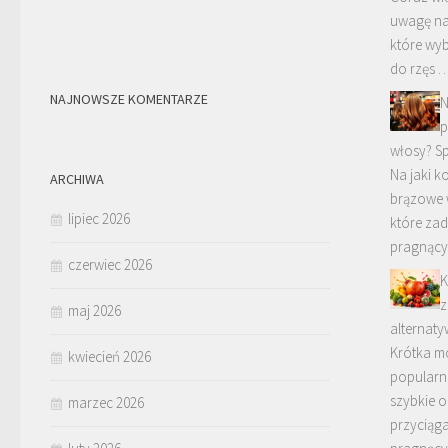
uwagę na
które wyb
do rzęs 
NAJNOWSZE KOMENTARZE
N
p
włosy? S
Na jaki 
ARCHIWA
brązowe 
lipiec 2026
które zad
pragnąc
czerwiec 2026
K
z
maj 2026
alternat
Krótka m
kwiecień 2026
popularn
szybkie 
marzec 2026
przyciąg