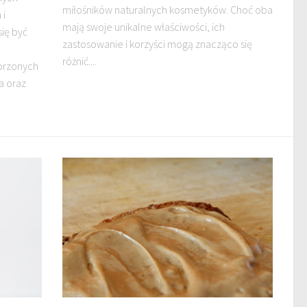
miłośników naturalnych kosmetyków. Choć oba
 i
mają swoje unikalne właściwości, ich
się być
zastosowanie i korzyści mogą znacząco się
różnić....
orzonych
a oraz