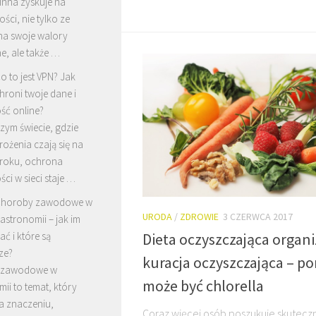
linna zyskuje na
ści, nie tylko ze
na swoje walory
e, ale także …
o to jest VPN? Jak
hroni twoje dane i
ść online?
szym świecie, gdzie
ożenia czają się na
roku, ochrona
ci w sieci staje …
horoby zawodowe w
URODA
/
ZDROWIE
3 CZERWCA 2017
astronomii – jak im
ć i które są
Dieta oczyszczająca organ
ze?
kuracja oczyszczająca – 
 zawodowe w
może być chlorella
ii to temat, który
a znaczeniu,
Coraz więcej osób poszukuje skutecz