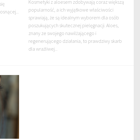
Kosmetyki z aloesem zdobywają coraz większą
się
popularność, a ich wyjątkowe właściwości
osnącej...
sprawiają, że są idealnym wyborem dla osób
poszukujących skutecznej pielęgnacji. Aloes,
znany ze swojego nawilżającego i
regenerującego działania, to prawdziwy skarb
dla wrażliwej...