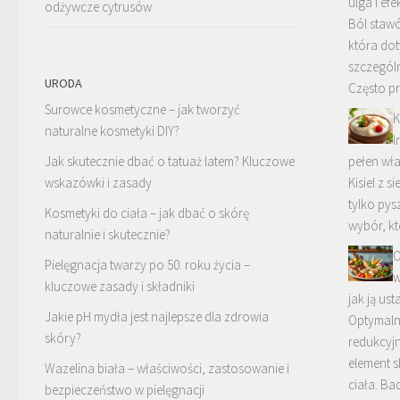
ulga i ef
odżywcze cytrusów
Ból stawó
która dot
szczególn
URODA
Często p
Surowce kosmetyczne – jak tworzyć
K
naturalne kosmetyki DIY?
l
Jak skutecznie dbać o tatuaż latem? Kluczowe
pełen wł
wskazówki i zasady
Kisiel z s
tylko pys
Kosmetyki do ciała – jak dbać o skórę
wybór, k
naturalnie i skutecznie?
O
Pielęgnacja twarzy po 50. roku życia –
w
kluczowe zasady i składniki
jak ją usta
Jakie pH mydła jest najlepsze dla zdrowia
Optymalna
skóry?
redukcyj
element s
Wazelina biała – właściwości, zastosowanie i
ciała. B
bezpieczeństwo w pielęgnacji