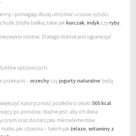
.
enny i pomagają dłużej utrzymać uczucie sytości.
chude źródła białka, takie jak
kurczak
,
indyk
czy
ryby
.
t niezwykle istotne. Dlatego dobrze jest ograniczyć
duktów spożywczych.
e przekąski –
orzechy
czy
jogurty naturalne
będą
zwiększyć kaloryczność posiłków o około
505 kcal
sięcy po porodzie. Ważne jest, aby ich dieta
ycznym oraz dostarczała mikroelementów
atki, jak i dziecka – takich jak
żelazo
,
witaminy z