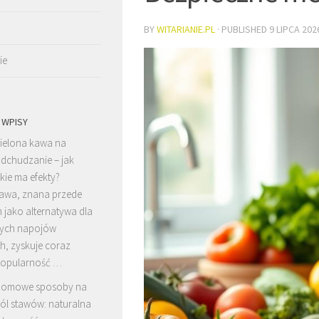
BY
WITARIANIE.PL
· PUBLISHED
9 LIPCA 202
ie
 WPISY
ielona kawa na
dchudzanie – jak
akie ma efekty?
kawa, znana przede
 jako alternatywa dla
nych napojów
, zyskuje coraz
popularność …
omowe sposoby na
ól stawów: naturalna