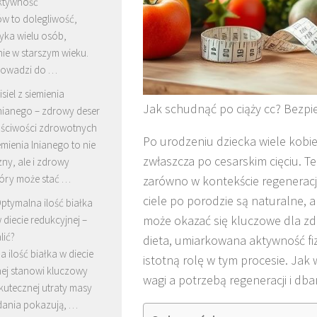
ektywność
w to dolegliwość,
yka wielu osób,
ie w starszym wieku.
rowadzi do …
isiel z siemienia
Jak schudnąć po ciąży cc? Bezp
nianego – zdrowy deser
aściwości zdrowotnych
Po urodzeniu dziecka wiele kobi
iemienia lnianego to nie
zwłaszcza po cesarskim cięciu. 
zny, ale i zdrowy
tóry może stać …
zarówno w kontekście regeneracj
ciele po porodzie są naturalne, 
ptymalna ilość białka
może okazać się kluczowe dla zd
 diecie redukcyjnej –
lić?
dieta, umiarkowana aktywność fiz
 ilość białka w diecie
istotną rolę w tym procesie. Ja
nej stanowi kluczowy
wagi a potrzebą regeneracji i d
kutecznej utraty masy
adania pokazują, …