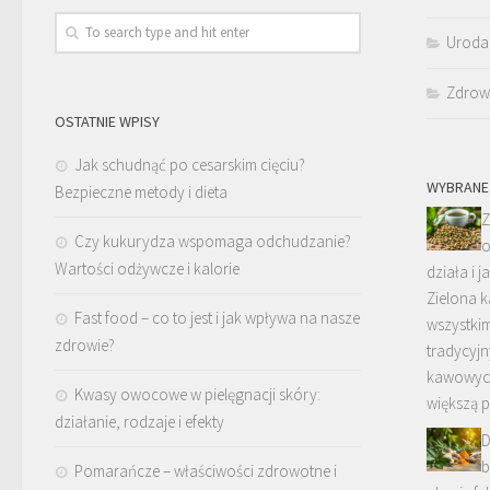
Uroda
Zdrow
OSTATNIE WPISY
Jak schudnąć po cesarskim cięciu?
WYBRANE
Bezpieczne metody i dieta
Z
Czy kukurydza wspomaga odchudzanie?
o
Wartości odżywcze i kalorie
działa i j
Zielona 
Fast food – co to jest i jak wpływa na nasze
wszystkim
zdrowie?
tradycyj
kawowych
Kwasy owocowe w pielęgnacji skóry:
większą 
działanie, rodzaje i efekty
D
b
Pomarańcze – właściwości zdrowotne i