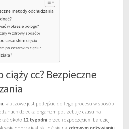
pieczne metody odchudzania
hudnąć?
wać w okresie połogu?
yczny w zdrowy sposób?
po cesarskim cięciu
mam po cesarskim cięciu?
działa?
 ciąży cc? Bezpieczne
zania
iu
, kluczowe jest podejście do tego procesu w sposób
rodzinach dziecka organizm potrzebuje czasu na
zekać około
12 tygodni
przed rozpoczęciem bardziej
resie dobrze jest skupić się na
zdrowym odżywianiu