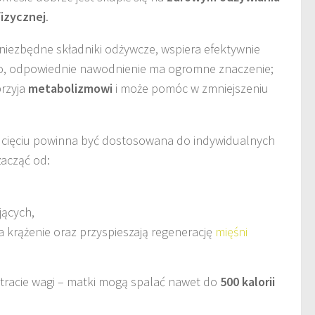
izycznej
.
 niezbędne składniki odżywcze, wspiera efektywnie
o, odpowiednie nawodnienie ma ogromne znaczenie;
przyja
metabolizmowi
i może pomóc w zmniejszeniu
m cięciu powinna być dostosowana do indywidualnych
acząć od:
jących,
 krążenie oraz przyspieszają regenerację
mięśni
utracie wagi – matki mogą spalać nawet do
500 kalorii