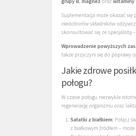
grupy B
,
magnez
oraz
witaminy 
Suplementacja może okazać się 
niedoborów składników odżywczy
skonsultować się ze specjalistą 
Wprowadzenie powyższych zasa
także przyczyni się do poprawy 
Jakie zdrowe posił
połogu?
W czasie połogu niezwykle istotne
regenerację organizmu oraz laktac
Sałatki z białkiem
: Połącz ś
z białkowym źródłem – może t