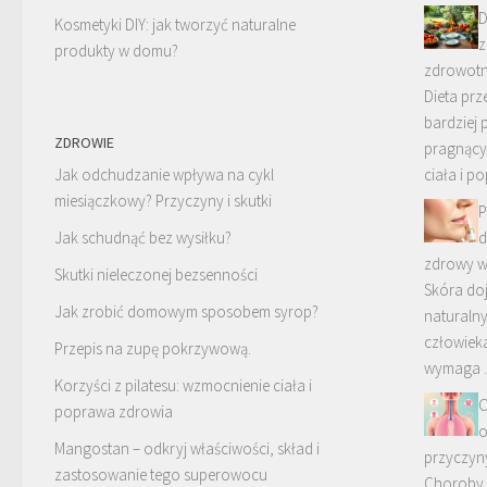
D
Kosmetyki DIY: jak tworzyć naturalne
z
produkty w domu?
zdrowotn
Dieta prz
bardziej
ZDROWIE
pragnący
Jak odchudzanie wpływa na cykl
ciała i p
miesiączkowy? Przyczyny i skutki
P
Jak schudnąć bez wysiłku?
d
zdrowy w
Skutki nieleczonej bezsenności
Skóra doj
Jak zrobić domowym sposobem syrop?
naturalny
człowieka
Przepis na zupę pokrzywową.
wymaga
Korzyści z pilatesu: wzmocnienie ciała i
C
poprawa zdrowia
o
Mangostan – odkryj właściwości, skład i
przyczyn
zastosowanie tego superowocu
Choroby 