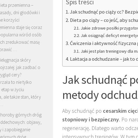
Spis treści
ieta przemienna –
Jak schudnąć po ciąży cc? Bez
asady, dni głodówki i
e korzyści
Dieta po ciąży – co jeść, aby sc
emienna staje się coraz
Jakie zdrowe posiłki przygoto
 popularna wśród osób
Jak osiągnąć deficyt energet
ch zredukować masę
Ćwiczenia i aktywność fizyczna 
oprawić …
Jaki jest plan treningowy dla 
Laktacja a odchudzanie – jak to 
ielęgnacja skóry
ojrzałej: jak zadbać o
ygląd cery?
Jak schudnąć po
rzała to nie tylko
 etap w życiu
metody odchud
, ale także stan, który
 …
Aby schudnąć po
cesarskim cięc
horoby górnych dróg
stopniowy i bezpieczny
. Po na
ddechowych: objawy,
regenerację. Dlatego warto odc
y i zapobieganie
intensywnych treningów. W tym ok
górnych dróg