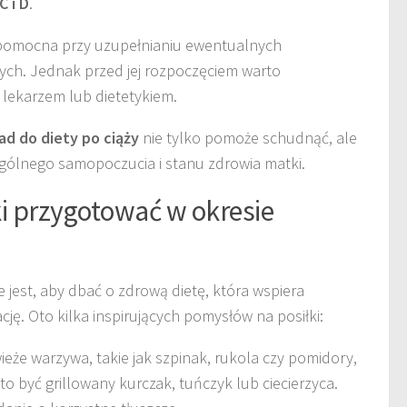
C i D
.
pomocna przy uzupełnianiu ewentualnych
ch. Jednak przed jej rozpoczęciem warto
– lekarzem lub dietetykiem.
d do diety po ciąży
nie tylko pomoże schudnąć, ale
ogólnego samopoczucia i stanu zdrowia matki.
ki przygotować w okresie
 jest, aby dbać o zdrową dietę, która wspiera
ję. Oto kilka inspirujących pomysłów na posiłki:
wieże warzywa, takie jak szpinak, rukola czy pomidory,
o być grillowany kurczak, tuńczyk lub ciecierzyca.