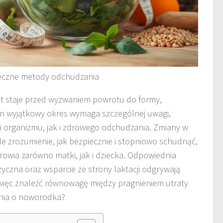
ieczne metody odchudzania
et staje przed wyzwaniem powrotu do formy,
Ten wyjątkowy okres wymaga szczególnej uwagi,
i organizmu, jak i zdrowego odchudzania. Zmiany w
ale zrozumienie, jak bezpiecznie i stopniowo schudnąć,
rowia zarówno matki, jak i dziecka. Odpowiednia
yczna oraz wsparcie ze strony laktacji odgrywają
k więc znaleźć równowagę między pragnieniem utraty
bania o noworodka?