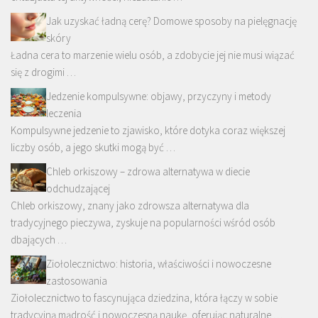
Jak uzyskać ładną cerę? Domowe sposoby na pielęgnację
skóry
Ładna cera to marzenie wielu osób, a zdobycie jej nie musi wiązać
się z drogimi …
Jedzenie kompulsywne: objawy, przyczyny i metody
leczenia
Kompulsywne jedzenie to zjawisko, które dotyka coraz większej
liczby osób, a jego skutki mogą być …
Chleb orkiszowy – zdrowa alternatywa w diecie
odchudzającej
Chleb orkiszowy, znany jako zdrowsza alternatywa dla
tradycyjnego pieczywa, zyskuje na popularności wśród osób
dbających …
Ziołolecznictwo: historia, właściwości i nowoczesne
zastosowania
Ziołolecznictwo to fascynująca dziedzina, która łączy w sobie
tradycyjną mądrość i nowoczesną naukę, oferując naturalne …