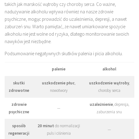
takich jak marskość wątroby czy choroby serca. Co ważne,
nadużywanie alkoholu wpływa również na nasze zdrowie
psychiczne, mogąc prowadzić do uzależnienia, depresji, a nawet
zaburzeń snu. Warto pamiętać, że nawet umiarkowane spożycie
alkoholu nie jest wolne od ryzyka, dlatego monitorowanie swoich
nawyków jest niezbędne.
Podsumowanie negatywnych skutków palenia i picia alkoholu.
palenie
alkohol
skutki
uszkodzenie płuc
,
uszkodzenie wątroby
,
zdrowotne
nowotwory
choroby serca
zdrowie
uzależnienie
, depresja,
—
psychiczne
zaburzenia snu
sposób
20 minut
do normalizacji
—
regeneracji
puls i ciśnienia