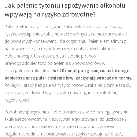
Jak palenie tytoniu i spożywanie alkoholu
wpływają na ryzyko zdrowotne?
Palenie tytoniu oraz spożywanie alkoholu znacząco zwiększają
ryzyko wystąpienia problemów zdrowotnych, co może prowadzić
do poważnych konsekwencji dla organizmu. Palenie jest jednym z
najpoważniejszych czynników ryzyka dotyczących układu
oddechowego. Uszkadza płuca i istotnie podnosi
prawdopodobieństwo pojawienia się nowotworów, w
szczególności raka płuc.
Już 20 minut po zgaśnięciu ostatniego
papierosa nasz puls i ciśnienie krwi zaczynają wracać do normy.
Po pięciu latach bez palenia ryzyko rozwoju raka płuc zmniejsza się
o połowę, co dowodzi, jak szybko nasz organizm potrafi się
regenerować.
Podobnie, spożywanie alkoholu wiąże się z wieloma negatywnymi
skutkami zdrowotnymi. Nadużywanie go prowadzi do uszkodzeń
wątroby oraz problemów z układem sercowo-naczyniowym.
Regularne, nadmierne picie zwiększa ryzyko rozwoju schorzeń,