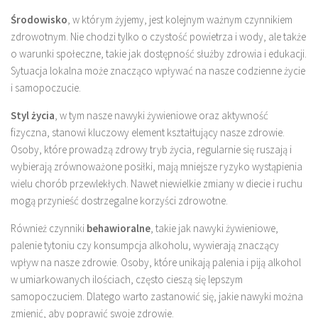
Środowisko
, w którym żyjemy, jest kolejnym ważnym czynnikiem
zdrowotnym. Nie chodzi tylko o czystość powietrza i wody, ale także
o warunki społeczne, takie jak dostępność służby zdrowia i edukacji.
Sytuacja lokalna może znacząco wpływać na nasze codzienne życie
i samopoczucie.
Styl życia
, w tym nasze nawyki żywieniowe oraz aktywność
fizyczna, stanowi kluczowy element kształtujący nasze zdrowie.
Osoby, które prowadzą zdrowy tryb życia, regularnie się ruszają i
wybierają zrównoważone posiłki, mają mniejsze ryzyko wystąpienia
wielu chorób przewlekłych. Nawet niewielkie zmiany w diecie i ruchu
mogą przynieść dostrzegalne korzyści zdrowotne.
Również czynniki
behawioralne
, takie jak nawyki żywieniowe,
palenie tytoniu czy konsumpcja alkoholu, wywierają znaczący
wpływ na nasze zdrowie. Osoby, które unikają palenia i piją alkohol
w umiarkowanych ilościach, często cieszą się lepszym
samopoczuciem. Dlatego warto zastanowić się, jakie nawyki można
zmienić, aby poprawić swoje zdrowie.