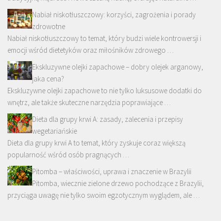
Nabiał niskotłuszczowy: korzyści, zagrożenia i porady
zdrowotne
Nabiał niskotłuszczowy to temat, który budzi wiele kontrowersji i
emocji wśród dietetyków oraz miłośników zdrowego …
Ekskluzywne olejki zapachowe – dobry olejek arganowy,
jaka cena?
Ekskluzywne olejki zapachowe to nie tylko luksusowe dodatki do
wnętrz, ale także skuteczne narzędzia poprawiające …
Dieta dla grupy krwi A: zasady, zalecenia i przepisy
wegetariańskie
Dieta dla grupy krwi A to temat, który zyskuje coraz większą
popularność wśród osób pragnących …
Pitomba – właściwości, uprawa i znaczenie w Brazylii
Pitomba, wiecznie zielone drzewo pochodzące z Brazylii,
przyciąga uwagę nie tylko swoim egzotycznym wyglądem, ale …