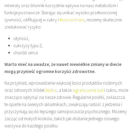
minerały oraz błonnik korzystnie wpływa na nasz metabolizm i
funkcje poznawcze. Starając się unikać wysoko przetworzonej
żywności, obfitującej w cukry i
tłuszcze trans
, możemy skutecznie
zredukować ryzyko:
otyłości,
cukrzycy typu 2,
chorób serca.
Warto mieć na uwadze, że nawet niewielkie zmiany w diecie
mogą przynieść ogromne korzyści zdrowotne.
Na przykład, wprowadzenie większej ilości produktów roślinnych
oraz zdrowych źródeł
białka
, a także
ograniczenie soli
i cukru, może
znacząco wpłynąć na nasze zdrowie. Regularne posiłki, zwłaszcza
te oparte na świeżych składnikach, zwiększają radość z jedzenia i
przyczyniają się do lepszego samopoczucia psychicznego. Możemy
zacząć od małych kroków, takich jak dodanie jednego nowego
warzywa do każdego posiłku.