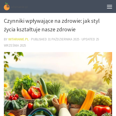
ZDROWIE
Czynniki wpływające na zdrowie: jak styl
życia kształtuje nasze zdrowie
BY
WITARIANIE.PL
· PUBLISHED
31 PAŹDZIERNIKA 2025
· UPDATED
25
WRZEŚNIA 2025