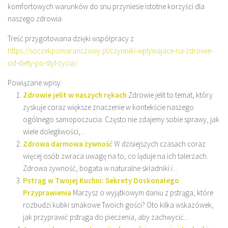
komfortowych warunków do snu przyniesie istotne korzyści dla
naszego zdrowia.
Treść przygotowana dzięki współpracy z
https://soczekpomaranczowy.pl/czynniki-wplywajace-na-zdrowie-
od-diety-po-styl-zycia/
.
Powiązane wpisy:
Zdrowie jelit w naszych rękach
Zdrowie jelit to temat, który
zyskuje coraz większe znaczenie w kontekście naszego
ogólnego samopoczucia. Często nie zdajemy sobie sprawy, jak
wiele dolegliwości,...
Zdrowa darmowa żywność
W dzisiejszych czasach coraz
więcej osób zwraca uwagę na to, co ląduje na ich talerzach.
Zdrowa żywność, bogata w naturalne składniki i...
Pstrąg w Twojej Kuchni: Sekrety Doskonałego
Przyprawienia
Marzysz o wyjątkowym daniu z pstrąga, które
rozbudzi kubki smakowe Twoich gości? Oto kilka wskazówek,
jak przyprawić pstrąga do pieczenia, aby zachwycić...