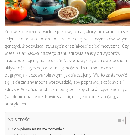
Zdrowie to złożony i wieloaspektowy temat, który nie ogranicza się
jedynie do braku chorób. To efekt interakcji wielu czynników, w tym
genetyki, środowiska, stylu życia oraz jakości opieki medycznej. Czy
wiesz, że aż 50-52% naszego stanu zdrowia zależy od wyborów,
jakie podejmujemy na co dzień? Nasze nawyki żywieniowe, poziom
aktywności fizycznej oraz umiejętność radzenia sobie ze stresem
odgrywają kluczową rolę w tym, jak się czujemy. Warto zastanowić
się, jakie zmiany można wprowadzić, aby poprawić jakość życia i
zdrowie. W końcu, w obliczu rosnącej liczby chorób cywilizacyjnych,
świadome dbanie o zdrowie staje się nie tylko koniecznością, ale i
priorytetem.
Spis treści
Co wpływa na nasze zdrowie?