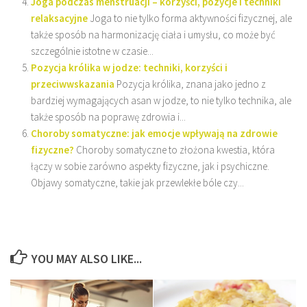
Joga podczas menstruacji – korzyści, pozycje i techniki
relaksacyjne
Joga to nie tylko forma aktywności fizycznej, ale
także sposób na harmonizację ciała i umysłu, co może być
szczególnie istotne w czasie...
Pozycja królika w jodze: techniki, korzyści i
przeciwwskazania
Pozycja królika, znana jako jedno z
bardziej wymagających asan w jodze, to nie tylko technika, ale
także sposób na poprawę zdrowia i...
Choroby somatyczne: jak emocje wpływają na zdrowie
fizyczne?
Choroby somatyczne to złożona kwestia, która
łączy w sobie zarówno aspekty fizyczne, jak i psychiczne.
Objawy somatyczne, takie jak przewlekłe bóle czy...
YOU MAY ALSO LIKE...