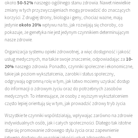
około
50-52%
naszego ogólnego stanu zdrowia. Nawet niewielkie
zmiany w tych przyzwyczajeniach mogą prowadzić do znaczących
korzyści. Z drugiej strony, biologia i geny, chociaż ważne, mają
jedynie
około 20%
wpływu na to, jak rozwijają się choroby, co
pokazuje, że genetyka nie jest jedynym czynnikiem determinującym
nasze zdrowie.
Organizacja systemu opieki zdrowotnej, a więc dostępność i jakość
usług medycznych, ma także swoje znaczenie, odpowiadając za
10-
20%
naszego zdrowia. Ponadto, czynniki społeczne i ekonomiczne,
takie jak poziom wykształcenia, zarobki i status społeczny,
odgrywają ogromną rolę w tym, jak łatwo możemy uzyskać dostęp
do informacji o zdrowym życiu oraz do potrzebnych zasobów
medycznych. To interesujące, że osoby z wyższym wykształceniem
często lepiej orientują się w tym, jak prowadzić zdrowy tryb życia.
Wszystkie te czynniki współdziałają, wpływając zarówno na zdrowie
indywidualnych osób, jak i całych społeczności. Dlatego tak istotne
staje się promowanie zdrowego stylu życia oraz zapewnienie
łatwego dostępu do wysokiej jakości usług zdrowotnych.