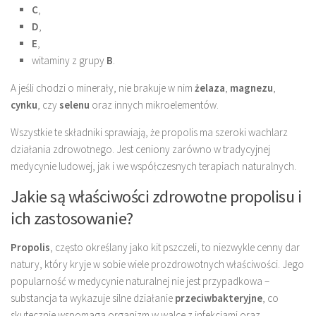
C
,
D
,
E
,
witaminy z grupy
B
.
A jeśli chodzi o minerały, nie brakuje w nim
żelaza
,
magnezu
,
cynku
, czy
selenu
oraz innych mikroelementów.
Wszystkie te składniki sprawiają, że propolis ma szeroki wachlarz
działania zdrowotnego. Jest ceniony zarówno w tradycyjnej
medycynie ludowej, jak i we współczesnych terapiach naturalnych.
Jakie są właściwości zdrowotne propolisu i
ich zastosowanie?
Propolis
, często określany jako kit pszczeli, to niezwykle cenny dar
natury, który kryje w sobie wiele prozdrowotnych właściwości. Jego
popularność w medycynie naturalnej nie jest przypadkowa –
substancja ta wykazuje silne działanie
przeciwbakteryjne
, co
skutecznie wspomaga organizm w walce z infekcjami oraz