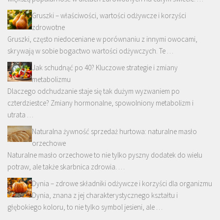
Gruszki – właściwości, wartości odżywcze i korzyści
zdrowotne
Gruszki, często niedoceniane w porównaniu z innymi owocami,
skrywają w sobie bogactwo wartości odżywczych. Te …
Jak schudnąć po 40? Kluczowe strategie i zmiany
metabolizmu
Dlaczego odchudzanie staje się tak dużym wyzwaniem po
czterdziestce? Zmiany hormonalne, spowolniony metabolizm i
utrata …
Naturalna żywność sprzedaż hurtowa: naturalne masło
orzechowe
Naturalne masło orzechowe to nie tylko pyszny dodatek do wielu
potraw, ale także skarbnica zdrowia. …
Dynia – zdrowe składniki odżywcze i korzyści dla organizmu
Dynia, znana z jej charakterystycznego kształtu i
głębokiego koloru, to nie tylko symbol jesieni, ale …