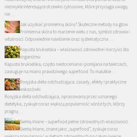
niezwykle interesujące drzewko cytrusowe, które przyciąga uwagę
nie …
Jak uzyskać promienną skórę? Skuteczne metody na glow
Promienna skóra to marzenie wielu z nas, symbol zdrowia i
witalności. Odpowiednie nawilżenie oraz systematyczna …
Kapusta brukselska – właściwości zdrowotne i korzyści dla
organizmu
Kapusta brukselska, często niedoceniana i pomijana na talerzach,
zasługuje na miano prawdziwego superfood. To malutkie …
Rosyjska dieta odchudzająca: zasady, efekty i praktyczne
wskazówki
Rosyjska dieta odchudzająca, opracowana przez uznanego
dietetyka, zyskuje coraz większą popularność wśród tych, którzy
pragną …
Siemię lniane – superfood pełne zdrowotnych właściwości
Siemię lniane, znane jako „superfood”, zyskuje coraz
większą popularność w dietach zdrowotnych na całym świecie. …