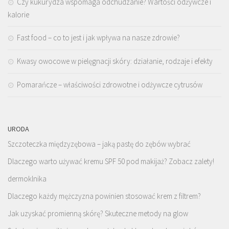
Czy kukurydza wspomaga odchudzanie? Wartości odżywcze i
kalorie
Fast food – co to jest i jak wpływa na nasze zdrowie?
Kwasy owocowe w pielęgnacji skóry: działanie, rodzaje i efekty
Pomarańcze – właściwości zdrowotne i odżywcze cytrusów
URODA
Szczoteczka międzyzębowa – jaką pastę do zębów wybrać
Dlaczego warto używać kremu SPF 50 pod makijaż? Zobacz zalety!
dermoklnika
Dlaczego każdy mężczyzna powinien stosować krem z filtrem?
Jak uzyskać promienną skórę? Skuteczne metody na glow