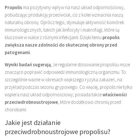
Propolis
ma pozytywny wpływ na nasz układ odpornościowy,
pobudzając produkcję przeciwciał, co z kolei wzmacnia naszą
naturalną obronę. Oprócz tego, stymuluje aktywność komórek
immunologicznych, takich jak limfocyty i makrofagi, które są
kluczowe w walce z różnymi infekcjami. Dzięki temu
propolis
zwiększa nasze zdolności do skutecznej obrony przed
patogenami
.
Wyniki badań sugerują
, że regularne stosowanie propolisu może
znacząco poprawić odpowiedź immunologiczną organizmu. To
szczególnie ważne w okresach większego ryzyka zakażeń, na
przykład podczas sezonu grypowego. Co więcej, propolis nie tylko
wspiera nasz układ odpornościowy; posiada także
właściwości
przeciwdrobnoustrojowe
, które dodatkowo chronią przed
chorobami.
Jakie jest działanie
przeciwdrobnoustrojowe propolisu?