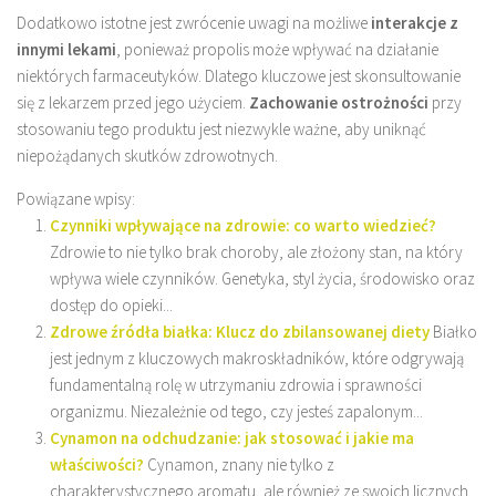
Dodatkowo istotne jest zwrócenie uwagi na możliwe
interakcje z
innymi lekami
, ponieważ propolis może wpływać na działanie
niektórych farmaceutyków. Dlatego kluczowe jest skonsultowanie
się z lekarzem przed jego użyciem.
Zachowanie ostrożności
przy
stosowaniu tego produktu jest niezwykle ważne, aby uniknąć
niepożądanych skutków zdrowotnych.
Powiązane wpisy:
Czynniki wpływające na zdrowie: co warto wiedzieć?
Zdrowie to nie tylko brak choroby, ale złożony stan, na który
wpływa wiele czynników. Genetyka, styl życia, środowisko oraz
dostęp do opieki...
Zdrowe źródła białka: Klucz do zbilansowanej diety
Białko
jest jednym z kluczowych makroskładników, które odgrywają
fundamentalną rolę w utrzymaniu zdrowia i sprawności
organizmu. Niezależnie od tego, czy jesteś zapalonym...
Cynamon na odchudzanie: jak stosować i jakie ma
właściwości?
Cynamon, znany nie tylko z
charakterystycznego aromatu, ale również ze swoich licznych