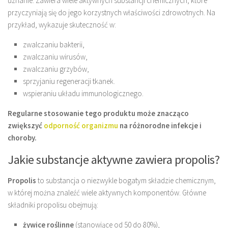
uznanie. Zawiera wiele aktywnych substancji chemicznych, które
przyczyniają się do jego korzystnych właściwości zdrowotnych. Na
przykład, wykazuje skuteczność w:
zwalczaniu bakterii,
zwalczaniu wirusów,
zwalczaniu grzybów,
sprzyjaniu regeneracji tkanek.
wspieraniu układu immunologicznego.
Regularne stosowanie tego produktu może znacząco
zwiększyć
odporność organizmu
na różnorodne infekcje i
choroby.
Jakie substancje aktywne zawiera propolis?
Propolis
to substancja o niezwykle bogatym składzie chemicznym,
w której można znaleźć wiele aktywnych komponentów. Główne
składniki propolisu obejmują:
żywice roślinne
(stanowiące od 50 do 80%),