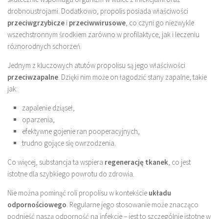
drobnoustrojami. Dodatkowo, propolis posiada właściwości
przeciwgrzybicze
i
przeciwwirusowe
, co czyni go niezwykle
wszechstronnym środkiem zarówno w profilaktyce, jak i leczeniu
różnorodnych schorzeń.
Jednym z kluczowych atutów propolisu są jego właściwości
przeciwzapalne
. Dzięki nim może on łagodzić stany zapalne, takie
jak:
zapalenie dziąseł,
oparzenia,
efektywne gojenie ran pooperacyjnych,
trudno gojące się owrzodzenia.
Co więcej, substancja ta wspiera
regenerację tkanek
, co jest
istotne dla szybkiego powrotu do zdrowia.
Nie można pominąć roli propolisu w kontekście
układu
odpornościowego
. Regularne jego stosowanie może znacząco
podnieść naszą odporność na infekcje – jest to szczególnie istotne w