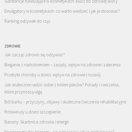
Substancje nawilżające w kosmetykach: klucz do zdrowej skóry
Emulgatory w kosmetykach: co warto wiedzieć i jak je stosować?
Ranking odżywek do rzęs
ZDROWIE
Jak zacząć zdrowo się odżywiać?
Bieganie z nadciśnieniem – zasady, wpływ na zdrowie i zalecenia
Przebyte choroby u dzieci: wpływ na zdrowie i rozwój
Jak skutecznie radzić sobie z bólem pleców? Porady i ćwiczenia,
które przynoszą ulgę
Ból barku – przyczyny, objawy i skuteczne ćwiczenia rehabilitacyjne
Rotawirusy u dzieci szczepienie
Banany: Skarbnica zdrowia i energii
Pryszcze między brwiami – co oznaczają i jak je zredukować?