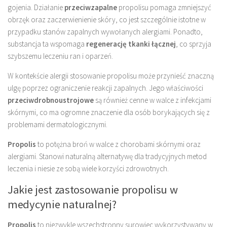
gojenia. Działanie
przeciwzapalne
propolisu pomaga zmniejszyć
obrzęk oraz zaczerwienienie skóry, co jest szczególnie istotne w
przypadku stanów zapalnych wywołanych alergiami. Ponadto,
substancja ta wspomaga
regenerację tkanki łącznej
, co sprzyja
szybszemu leczeniu ran i oparzeń.
W kontekście alergii stosowanie propolisu może przynieść znaczną
ulgę poprzez ograniczenie reakcji zapalnych. Jego właściwości
przeciwdrobnoustrojowe
są również cenne w walce z infekcjami
skórnymi, co ma ogromne znaczenie dla osób borykających się z
problemami dermatologicznymi.
Propolis
to potężna broń w walce z chorobami skórnymi oraz
alergiami. Stanowi naturalną alternatywę dla tradycyjnych metod
leczenia i niesie ze sobą wiele korzyści zdrowotnych.
Jakie jest zastosowanie propolisu w
medycynie naturalnej?
Propolis
to niezwykle wszechstronny surowiec wykorzystywany w