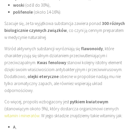
woski
(od 8 do 30%),
polifenole
(około 14-16%).
Szacuje się, że ta wyjątkowa substancja zawiera ponad
300 różnych
biologicznie czynnych związków
, co czyni ją cennym preparatem
w medycynie naturalnej.
Wśród aktywnych substancji wyróżniają się
flawonoidy
, które
charakteryzują się silnym działaniem przeciwutleniającym i
przeciwzapalnym.
Kwas fenolowy
stanowi kolejny istotny element
dzięki swoim właściwościom antybakteryjnym i przeciwwirusowym.
Dodatkowo,
olejki eteryczne
obecne w propolisie nadają mu nie
tylko aromatyczny zapach, ale również wspierają układ
odpornościowy.
Co więcej, propolis wzbogacony jest
pyłkiem kwiatowym
(stanowiącym około 5%), który dostarcza organizmowi cennych
witamin i minerałów
. W jego składzie znajdziemy takie witaminy jak:
A
,