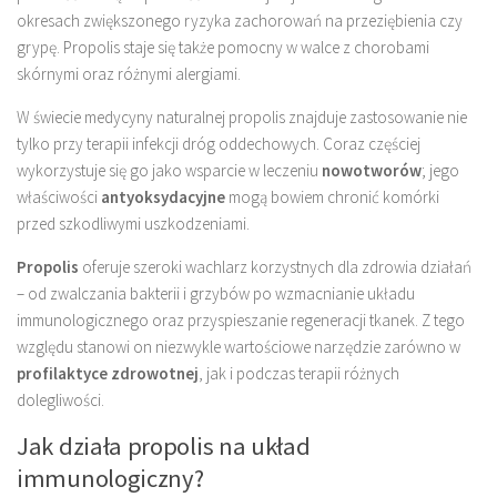
okresach zwiększonego ryzyka zachorowań na przeziębienia czy
grypę. Propolis staje się także pomocny w walce z chorobami
skórnymi oraz różnymi alergiami.
W świecie medycyny naturalnej propolis znajduje zastosowanie nie
tylko przy terapii infekcji dróg oddechowych. Coraz częściej
wykorzystuje się go jako wsparcie w leczeniu
nowotworów
; jego
właściwości
antyoksydacyjne
mogą bowiem chronić komórki
przed szkodliwymi uszkodzeniami.
Propolis
oferuje szeroki wachlarz korzystnych dla zdrowia działań
– od zwalczania bakterii i grzybów po wzmacnianie układu
immunologicznego oraz przyspieszanie regeneracji tkanek. Z tego
względu stanowi on niezwykle wartościowe narzędzie zarówno w
profilaktyce zdrowotnej
, jak i podczas terapii różnych
dolegliwości.
Jak działa propolis na układ
immunologiczny?