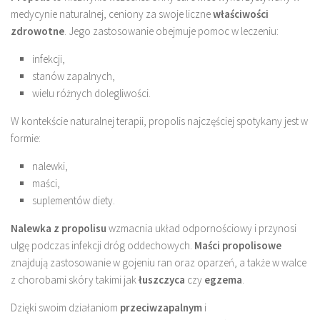
medycynie naturalnej, ceniony za swoje liczne
właściwości
zdrowotne
. Jego zastosowanie obejmuje pomoc w leczeniu:
infekcji,
stanów zapalnych,
wielu różnych dolegliwości.
W kontekście naturalnej terapii, propolis najczęściej spotykany jest w
formie:
nalewki,
maści,
suplementów diety.
Nalewka z propolisu
wzmacnia układ odpornościowy i przynosi
ulgę podczas infekcji dróg oddechowych.
Maści propolisowe
znajdują zastosowanie w gojeniu ran oraz oparzeń, a także w walce
z chorobami skóry takimi jak
łuszczyca
czy
egzema
.
Dzięki swoim działaniom
przeciwzapalnym
i