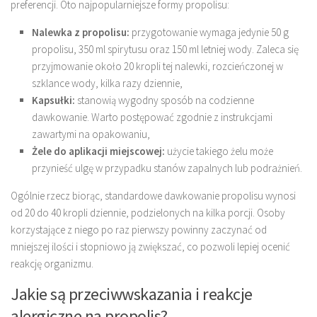
preferencji. Oto najpopularniejsze formy propolisu:
Nalewka z propolisu:
przygotowanie wymaga jedynie 50 g
propolisu, 350 ml spirytusu oraz 150 ml letniej wody. Zaleca się
przyjmowanie około 20 kropli tej nalewki, rozcieńczonej w
szklance wody, kilka razy dziennie,
Kapsułki:
stanowią wygodny sposób na codzienne
dawkowanie. Warto postępować zgodnie z instrukcjami
zawartymi na opakowaniu,
Żele do aplikacji miejscowej:
użycie takiego żelu może
przynieść ulgę w przypadku stanów zapalnych lub podrażnień.
Ogólnie rzecz biorąc, standardowe dawkowanie propolisu wynosi
od 20 do 40 kropli dziennie, podzielonych na kilka porcji. Osoby
korzystające z niego po raz pierwszy powinny zaczynać od
mniejszej ilości i stopniowo ją zwiększać, co pozwoli lepiej ocenić
reakcję organizmu.
Jakie są przeciwwskazania i reakcje
alergiczne na propolis?