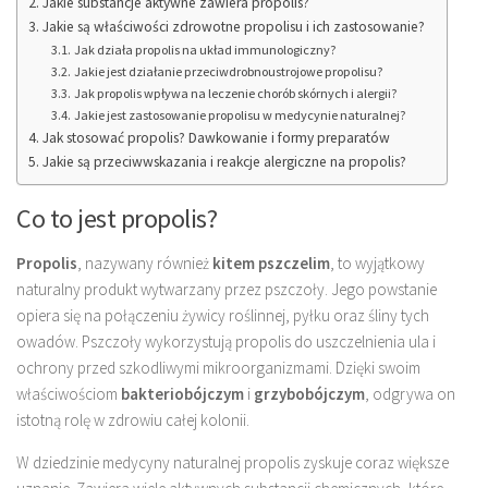
Jakie substancje aktywne zawiera propolis?
Jakie są właściwości zdrowotne propolisu i ich zastosowanie?
Jak działa propolis na układ immunologiczny?
Jakie jest działanie przeciwdrobnoustrojowe propolisu?
Jak propolis wpływa na leczenie chorób skórnych i alergii?
Jakie jest zastosowanie propolisu w medycynie naturalnej?
Jak stosować propolis? Dawkowanie i formy preparatów
Jakie są przeciwwskazania i reakcje alergiczne na propolis?
Co to jest propolis?
Propolis
, nazywany również
kitem pszczelim
, to wyjątkowy
naturalny produkt wytwarzany przez pszczoły. Jego powstanie
opiera się na połączeniu żywicy roślinnej, pyłku oraz śliny tych
owadów. Pszczoły wykorzystują propolis do uszczelnienia ula i
ochrony przed szkodliwymi mikroorganizmami. Dzięki swoim
właściwościom
bakteriobójczym
i
grzybobójczym
, odgrywa on
istotną rolę w zdrowiu całej kolonii.
W dziedzinie medycyny naturalnej propolis zyskuje coraz większe