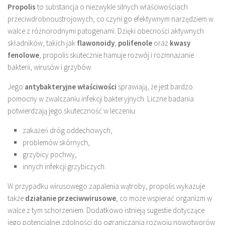
Propolis
to substancja o niezwykle silnych właściwościach
przeciwdrobnoustrojowych, co czyni go efektywnym narzędziem w
walce z różnorodnymi patogenami. Dzięki obecności aktywnych
składników, takich jak
flawonoidy
,
polifenole
oraz
kwasy
fenolowe
, propolis skutecznie hamuje rozwój i rozmnażanie
bakterii, wirusów i grzybów.
Jego
antybakteryjne właściwości
sprawiają, że jest bardzo
pomocny w zwalczaniu infekcji bakteryjnych. Liczne badania
potwierdzają jego skuteczność w leczeniu:
zakażeń dróg oddechowych,
problemów skórnych,
grzybicy pochwy,
innych infekcji grzybiczych.
W przypadku wirusowego zapalenia wątroby, propolis wykazuje
także
działanie przeciwwirusowe
, co może wspierać organizm w
walce z tym schorzeniem. Dodatkowo istnieją sugestie dotyczące
jego potencjalnej zdolności do ograniczania rozwoju nowotworów