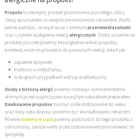
Propolis
to niezwykły produkt pochodzenia pszczelego, który
cieszy się uznaniem za swoje liczne właściwości zdrowotne. Warto
jednak pamiętać, że wiąże się on z pewnymi
przeciwwskazaniami
oraz ryzykiem wystąpienia reakcji
alergicznych
. Osoby uczulone na
produkty pszczele powinny bezwzględnie unikać propolisu,
ponieważ może on prowadzić do poważnych reakcji, takich jak:
zapalenie spojówek,
trudności w oddychaniu,
w skrajnych przypadkach wstrząs anafilaktyczny.
Osoby z historią alergii
powinny rozważyć wykonanie testów
skórnych przed rozpoczęciem kuracji tym naturalnym preparatem.
Dawkowanie propolisu
musi być ściśle dostosowane do wieku
oraz masy ciała dziecka i powinno być skonsultowane z lekarzem.
Również
kobiety w ciąży
powinny podchodzić do tego produktu z
ostrożnością; zawsze warto przed zastosowaniem porozmawiać ze
specjalistą.