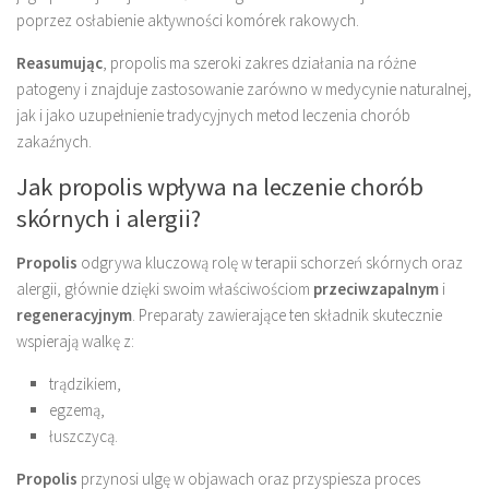
poprzez osłabienie aktywności komórek rakowych.
Reasumując
, propolis ma szeroki zakres działania na różne
patogeny i znajduje zastosowanie zarówno w medycynie naturalnej,
jak i jako uzupełnienie tradycyjnych metod leczenia chorób
zakaźnych.
Jak propolis wpływa na leczenie chorób
skórnych i alergii?
Propolis
odgrywa kluczową rolę w terapii schorzeń skórnych oraz
alergii, głównie dzięki swoim właściwościom
przeciwzapalnym
i
regeneracyjnym
. Preparaty zawierające ten składnik skutecznie
wspierają walkę z:
trądzikiem,
egzemą,
łuszczycą.
Propolis
przynosi ulgę w objawach oraz przyspiesza proces