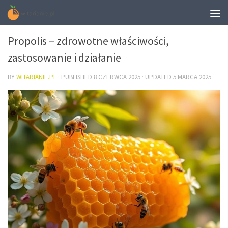
DIETA
Propolis – zdrowotne właściwości,
zastosowanie i działanie
BY
WITARIANIE.PL
· PUBLISHED
8 CZERWCA 2025
· UPDATED
5 MARCA 2025