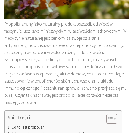
Propolis, znany jako naturalny produkt pszczeli, od wieków
fascynuje ludzi swoimi niezwykłymi właściwościami zdrowotnymi. W
medycynie naturalnej jest ceniony za swoje działanie
antybakteryjne, przeciwwirusowe oraz regeneracyjne, co czyni go
skutecznym wsparciem w walce z różnymi dolegliwościami.
Składający się z żywic roślinnych, polifenoli i innych aktywnych
substancji, propolis to prawdziwy skarb natury, który znalazł swoje
miejsce zarówno w aptekach, jak i w domowych apteczkach. Jego
zastosowanie w terapii chorób skórnych, wspieraniu układu
immunologicznego i leczeniu ran sprawia, że warto przyjrzeć się mu
bliżej. Czym tak naprawdę jest propolis i jakie korzyści niesie dla
naszego zdrowia?
Spis treści
Co to jest propolis?