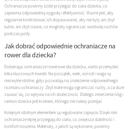
Ochraniacze powinny ściśle przylegać do ciała dziecka, co
zapewnia odpowiednią wygodę i efektywność. Ważne jest, aby
regularnie kontrolować ich dopasowanie, aby nie były ani zbyt
luźne, ani zbyt ciasne, co mogłoby ograniczać swobodę ruchów
podczas jazdy.
Jak dobrać odpowiednie ochraniacze na
rower dla dziecka?
Dobierając ochraniacze rowerowe dla dziecka, warto przemyśleć
kilka kluczowych kwestii. Na początek, wiek, wzrost i waga są
niezwykle istotne, gdyż pozwalają na znalezienie odpowiedniego
rozmiaru ochraniaczy. Zbyt małe mogą ograniczać ruchy, a za duże
zsuwać się, co wpływa na ich skuteczność. Dlatego zmierzenie nóg i
ramion dziecka jest krokiem, którego nie należy pomijać.
Kolejnym istotnym elementem są regulowane zapięcia. Dzięki nim
ochraniacze lepiej przylegają do ciała, co zwiększa stabilność i
komfort noszenia. Materiały, z jakich są wykonane, powinny