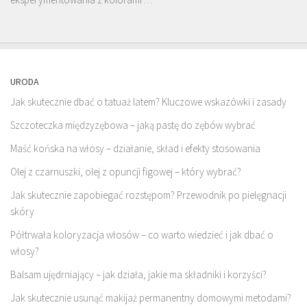
URODA
Jak skutecznie dbać o tatuaż latem? Kluczowe wskazówki i zasady
Szczoteczka międzyzębowa – jaką pastę do zębów wybrać
Maść końska na włosy – działanie, skład i efekty stosowania
Olej z czarnuszki, olej z opuncji figowej – który wybrać?
Jak skutecznie zapobiegać rozstępom? Przewodnik po pielęgnacji
skóry
Półtrwała koloryzacja włosów – co warto wiedzieć i jak dbać o
włosy?
Balsam ujędrniający – jak działa, jakie ma składniki i korzyści?
Jak skutecznie usunąć makijaż permanentny domowymi metodami?