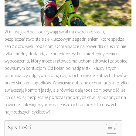
W miarę jak dzieci odkrywają świat na dwóch kółkach,
bezpieczeństwo staje się kluczowym zagadnieniem, które spędza
sen z oczu wielu rodzicom. Ochraniacze na rower dla dzieci to nie
tylko modny dodatek, ale przede wszystkim niezbędny element
wyposażenia, który może uratować maluchom zdrowie i zapobiec
poważnym kontuzjom. Od kolan po nadgarstki, każdy z tych
ochraniaczy odgrywa istotną rolę w ochronie delikatnych stawów
przed skutkami upadków. Właściwie dobrane ochraniacze nie tylko
zwiększają komfort jazdy, ale również dają rodzicom pewność, że
ich dzieci są bezpieczne podczas radosnych chwil spędzonych na
rowerze. Jak więc wybrać najlepsze ochraniacze dla naszych
najmłodszych cyklistów?
Spis treści