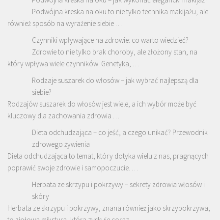
Podwójna kreska na oku to nie tylko technika makijażu, ale
również sposób na wyrażenie siebie …
Czynniki wpływające na zdrowie: co warto wiedzieć?
Zdrowie to nie tylko brak choroby, ale złożony stan, na
który wpływa wiele czynników. Genetyka, …
Rodzaje suszarek do włosów – jak wybrać najlepszą dla
siebie?
Rodzajów suszarek do włosów jest wiele, a ich wybór może być
kluczowy dla zachowania zdrowia …
Dieta odchudzająca – co jeść, a czego unikać? Przewodnik
zdrowego żywienia
Dieta odchudzająca to temat, który dotyka wielu z nas, pragnących
poprawić swoje zdrowie i samopoczucie. …
Herbata ze skrzypu i pokrzywy – sekrety zdrowia włosów i
skóry
Herbata ze skrzypu i pokrzywy, znana również jako skrzypokrzywa,
to ziołowa mikstura, która zyskuje coraz …