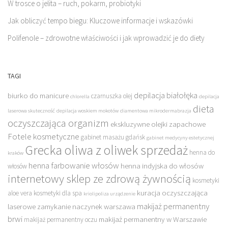
W trosce o jelita – ruch, pokarm, probiotyki
Jak obliczyć tempo biegu: Kluczowe informacje i wskazówki
Polifenole – zdrowotne właściwości i jak wprowadzić je do diety
TAGI
depilacja białołęka
biurko do manicure
czarnuszka olej
chlorella
depilacja
dieta
laserowa skuteczność
depilacja woskiem mokotów
diamentowa mikrodermabrazja
oczyszczająca organizm
ekskluzywne olejki zapachowe
Fotele kosmetyczne
gabinet masażu gdańsk
gabinet medycyny estetycznej
Grecka oliwa z oliwek sprzedaż
henna do
kraków
henna farbowanie włosów
henna indyjska do włosów
włosów
internetowy sklep ze zdrową żywnością
kosmetyki
kuracja oczyszczająca
aloe vera
kosmetyki dla spa
kriolipoliza urządzenie
makijaż permanentny
laserowe zamykanie naczynek warszawa
brwi
makijaż permanentny w Warszawie
makijaż permanentny oczu