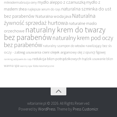
mydło aleppo z czarnuszką
mydło z
mikrodermabrazja ceny
naturalna szminka do ust
masłem shea
najlepsze serum do rzęs
Naturalna
bez parabenów
Naturalna woda java
żywność sprzedaż hurtowa
naturalne masło
naturalny krem do twarzy
orzechowe
bez parabenów
naturalny krem pod oczy
bez parabenów
naturalny szampon do włosów nawilżający bez sls
oczy - zabieg usuwania cieni
olejek arganowy
olej z opuncji figowej
redukcja blizn potrądzikowych
trądzik usuwanie blizn
ranking odżywek do rzęs
wanna spa
wanny spa
łóżko kosmetyczne
witarianie.pl © 2026. All Rights Reserved.
Powered by
WordPress
. Theme by
Press Customizr
.