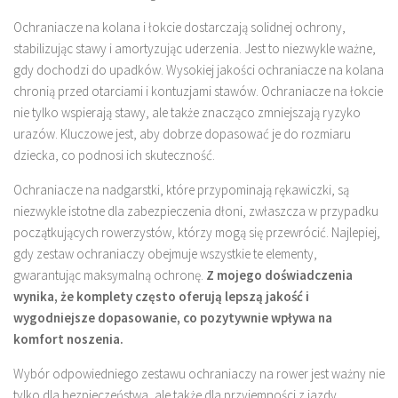
Ochraniacze na kolana i łokcie dostarczają solidnej ochrony,
stabilizując stawy i amortyzując uderzenia. Jest to niezwykle ważne,
gdy dochodzi do upadków. Wysokiej jakości ochraniacze na kolana
chronią przed otarciami i kontuzjami stawów. Ochraniacze na łokcie
nie tylko wspierają stawy, ale także znacząco zmniejszają ryzyko
urazów. Kluczowe jest, aby dobrze dopasować je do rozmiaru
dziecka, co podnosi ich skuteczność.
Ochraniacze na nadgarstki, które przypominają rękawiczki, są
niezwykle istotne dla zabezpieczenia dłoni, zwłaszcza w przypadku
początkujących rowerzystów, którzy mogą się przewrócić. Najlepiej,
gdy zestaw ochraniaczy obejmuje wszystkie te elementy,
gwarantując maksymalną ochronę.
Z mojego doświadczenia
wynika, że komplety często oferują lepszą jakość i
wygodniejsze dopasowanie, co pozytywnie wpływa na
komfort noszenia.
Wybór odpowiedniego zestawu ochraniaczy na rower jest ważny nie
tylko dla bezpieczeństwa, ale także dla przyjemności z jazdy.