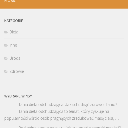
KATEGORIE
Dieta
Inne
Uroda
Zdrowie
WYBRANE WPISY
Tania dieta odchudzająca: Jak schudnąć zdrowo i tanio?
Tania dieta odchudzająca to temat, który zyskuje na
popularności wśród osób pragnących zredukować masę ciała, …
Podwójna kreska na oku – jak wykonać elegancki makijaż?