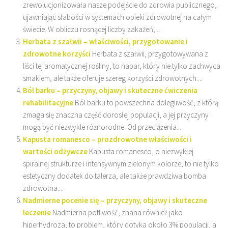
zrewolucjonizowała nasze podejście do zdrowia publicznego,
ujawniając słabości w systemach opieki zdrowotnej na całym
świecie. W obliczu rosnącej liczby zakażeń,...
Herbata z szałwii – właściwości, przygotowanie i
zdrowotne korzyści
Herbata z szałwii, przygotowywana z
liści tej aromatycznej rośliny, to napar, który nie tylko zachwyca
smakiem, ale także oferuje szereg korzyści zdrowotnych....
Ból barku – przyczyny, objawy i skuteczne ćwiczenia
rehabilitacyjne
Ból barku to powszechna dolegliwość, z którą
zmaga się znaczna część dorosłej populacji, a jej przyczyny
mogą być niezwykle różnorodne. Od przeciążenia...
Kapusta romanesco – prozdrowotne właściwości i
wartości odżywcze
Kapusta romanesco, o niezwykłej
spiralnej strukturze i intensywnym zielonym kolorze, to nie tylko
estetyczny dodatek do talerza, ale także prawdziwa bomba
zdrowotna....
Nadmierne pocenie się – przyczyny, objawy i skuteczne
leczenie
Nadmierna potliwość, znana również jako
hiperhydroza, to problem, który dotyka około 3% populacji, a