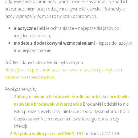
odpowiednich ochraniaczy, warto również zastanowić się nad ich
przeznaczeniem oraz rodzajem aktywności dziecka. Różne style
jazdy wymagają różnych rozwiązań ochronnych.
elastyczne
i lekkie ochraniacze – najlepsze dla jazdy po
miejskich ścieżkach,
modele z dodatkowymi wzmocnieniami
– lepsze do jazdy w
trudniejszym terenie.
Źródłem danych do artykułu była witryna
https://psv.net.pl/ochraniacze-na-rower-dla-dzieci-jak-wybrac-i-
zapewnic-bezpieczenstwo/
.
Powiązane wpisy:
Zabieg usuwania brodawek: środki na odciski i brodawki –
usuwanie brodawek w Warszawie
Brodawki i odciski to nie
tylko problem estetyczny, ale także źródło dyskomfortu i bólu.
Często są wynikiem noszenia niewłaściwego obuwia czy
infekcji...
Wspólna walka przeciw COVID-19
Pandemia COVID-19