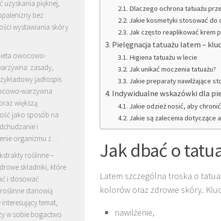
 uzyskania pięknej,
Dlaczego ochrona tatuażu prz
 opalenizny bez
Jakie kosmetyki stosować do 
ości wystawiania skóry
Jak często reaplikować krem 
Pielęgnacja tatuażu latem – kl
ieta owocowo-
Higiena tatuażu w lecie
arzywna: zasady,
Jak unikać moczenia tatuażu?
przykładowy jadłospis
Jakie preparaty nawilżające s
wocowo-warzywna
Indywidualne wskazówki dla pie
oraz większą
Jakie odzież nosić, aby chronić
ość jako sposób na
Jakie są zalecenia dotyczące a
dchudzanie i
enie organizmu z …
Jak dbać o tatu
kstrakty roślinne –
drowe składniki, które
Latem szczególna troska o tatua
ać i stosować
kolorów oraz zdrowie skóry. Kluc
 roślinne stanowią
 interesujący temat,
nawilżenie,
czy w sobie bogactwo