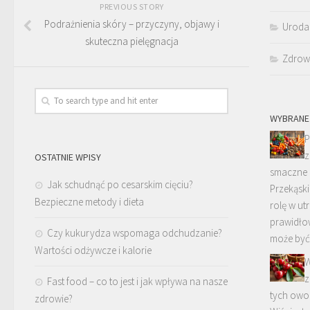
PREVIOUS STORY
Podrażnienia skóry – przyczyny, objawy i
Uroda
skuteczna pielęgnacja
Zdrow
WYBRANE
P
z
OSTATNIE WPISY
smaczne 
Jak schudnąć po cesarskim cięciu?
Przekąsk
Bezpieczne metody i dieta
rolę w ut
prawidłow
Czy kukurydza wspomaga odchudzanie?
może by
Wartości odżywcze i kalorie
W
z
Fast food – co to jest i jak wpływa na nasze
tych ow
zdrowie?