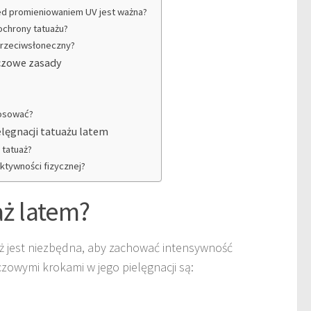
ed promieniowaniem UV jest ważna?
ochrony tatuażu?
przeciwsłoneczny?
uczowe zasady
tosować?
lęgnacji tatuażu latem
 tatuaż?
ktywności fizycznej?
aż latem?
ż jest niezbędna, aby zachować intensywność
zowymi krokami w jego pielęgnacji są: