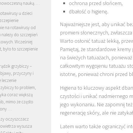
ochrona przed słońcem,
 nowoczesną nauką. …
dbałość o higienę.
otawirusy u dzieci
zczepienie
Najważniejsze jest, aby unikać b
ie na rotawirusy od
promieni słonecznych, zwłaszcza 
 należy do szczepień
Warto osłonić tatuaż lekką, prze
owych. Wcześniej
Pamiętaj, że standardowe kremy
, było to szczepienie
na świeżych tatuażach, ponieważ 
całkowitym wygojeniu tatuażu st
rądzik grzybiczy –
bjawy, przyczyny i
istotne, ponieważ chroni przed b
 leczenie
Higiena to kluczowy aspekt dban
rzybiczy to problem,
tyka coraz większą
czystości i unikać nadmiernego m
ób, mimo że często
jego wykonaniu. Nie zapomnij też 
lony …
regenerację skóry, ale nie zatyka
zy oczyszczacz
Latem warto także ograniczyć i
owietrza wysusza