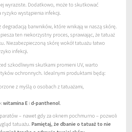
niej wyraziste. Dodatkowo, może to skutkować
ryzyko wystąpienia infekcji.
 z degradacją barwników, które wnikają w naszą skórę.
iesza ten niekorzystny proces, sprawiając, że tatuaż
ątku. Niezabezpieczoną skórę wokół tatuażu łatwo
zyko infekcji.
rzed szkodliwymi skutkami promieni UV, warto
tyków ochronnych. Idealnymi produktami będą:
rzone z myślą o osobach z tatuażami,
ak
witamina E
i
d-panthenol
.
eparatów – nawet gdy za oknem pochmurno – pozwoli
ygląd tatuażu.
Pamiętaj, że dbanie o tatuaż to nie