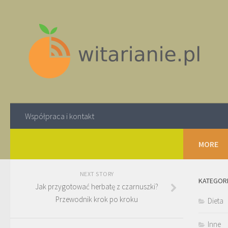
Współpraca i kontakt
MORE
NEXT STORY
KATEGOR
Jak przygotować herbatę z czarnuszki?
Przewodnik krok po kroku
Dieta
Inne