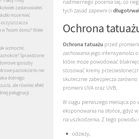
? Fakty i mity
nadmiernego pocenia się, co nega
ykolwiek zastanawiałeś
tych zasad zapewni ci
długotrwał
 skutki może mieć
 oczyszczacza
Ochrona tatuaż
a w Twoim domu? Wiele
Ochrona tatuażu
przed promienia
ak wzmocnić
zachowania jego intensywności o
aznokcie? Sprawdzone
które może powodować blaknięci
 domowe sposoby
stosować kremy przeciwsłoneczne
zdrowe paznokcie to nie
naka dobrego
skutecznie zabezpiecza zarówno t
cia, ale również efekt
promieni UVA oraz UVB.
iej pielęgnacji …
W ciągu pierwszego miesiąca po w
eksponowania na słońce, gdyż w 
na uszkodzenia. Z tego powodu w
odzieży,