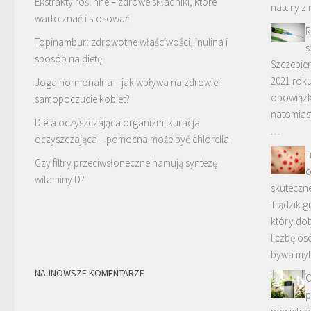
Ekstrakty roślinne – zdrowe składniki, które
natury z
warto znać i stosować
R
Topinambur: zdrowotne właściwości, inulina i
s
sposób na dietę
Szczepien
2021 roku
Joga hormonalna – jak wpływa na zdrowie i
obowiązk
samopoczucie kobiet?
natomiast
Dieta oczyszczająca organizm: kuracja
…
oczyszczająca – pomocna może być chlorella
T
Czy filtry przeciwsłoneczne hamują syntezę
o
witaminy D?
skuteczne
Trądzik g
który do
liczbę os
bywa my
NAJNOWSZE KOMENTARZE
C
p