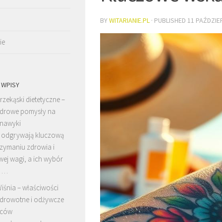
BY
WITARIANIE.PL
· PUBLISHED
11 PAŹDZIE
ie
 WPISY
rzekąski dietetyczne –
drowe pomysły na
nawyki
i odgrywają kluczową
rzymaniu zdrowia i
ej wagi, a ich wybór
ć …
iśnia – właściwości
drowotne i odżywcze
oców