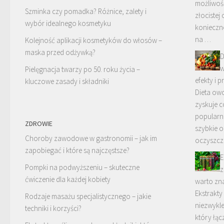
możliwość
Szminka czy pomadka? Różnice, zalety i
złocistej
wybór idealnego kosmetyku
konieczn
na …
Kolejność aplikacji kosmetyków do włosów –
maska przed odżywką?
D
w
Pielęgnacja twarzy po 50. roku życia –
efekty i 
kluczowe zasady i składniki
Dieta o
zyskuje c
popularn
ZDROWIE
szybkie o
Choroby zawodowe w gastronomii – jak im
oczyszcz
zapobiegać i które są najczęstsze?
E
Pompki na podwyższeniu – skuteczne
z
ćwiczenie dla każdej kobiety
warto zn
Ekstrakty
Rodzaje masażu specjalistycznego – jakie
niezwykle
techniki i korzyści?
który łą