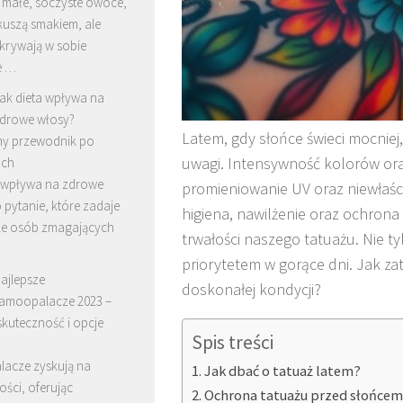
e małe, soczyste owoce,
 kuszą smakiem, ale
krywają w sobie
e …
ak dieta wpływa na
drowe włosy?
Latem, gdy słońce świeci mocniej
ny przewodnik po
uwagi. Intensywność kolorów or
ach
a wpływa na zdrowe
promieniowanie UV oraz niewłaśc
 pytanie, które zadaje
higiena, nawilżenie oraz ochron
ele osób zmagających
trwałości naszego tatuażu. Nie ty
priorytetem w gorące dni. Jak za
ajlepsze
doskonałej kondycji?
amoopalacze 2023 –
skuteczność i opcje
Spis treści
acze zyskują na
Jak dbać o tatuaż latem?
ści, oferując
Ochrona tatuażu przed słońce