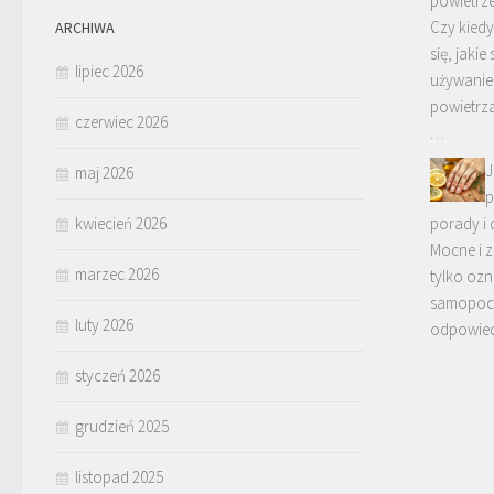
powietrze
Czy kied
ARCHIWA
się, jakie
lipiec 2026
używanie
powietrz
czerwiec 2026
…
J
maj 2026
p
kwiecień 2026
porady i
Mocne i 
marzec 2026
tylko oz
samopoczu
luty 2026
odpowiedn
styczeń 2026
grudzień 2025
listopad 2025