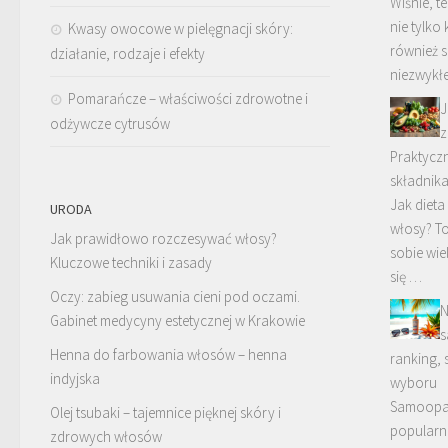
Wiśnie, t
nie tylko
Kwasy owocowe w pielęgnacji skóry:
również s
działanie, rodzaje i efekty
niezwykł
Pomarańcze – właściwości zdrowotne i
J
odżywcze cytrusów
z
Praktycz
składnik
Jak diet
URODA
włosy? To
Jak prawidłowo rozczesywać włosy?
sobie wi
Kluczowe techniki i zasady
się …
Oczy: zabieg usuwania cieni pod oczami.
N
Gabinet medycyny estetycznej w Krakowie
s
Henna do farbowania włosów – henna
ranking, 
indyjska
wyboru
Samoopal
Olej tsubaki – tajemnice pięknej skóry i
popularno
zdrowych włosów