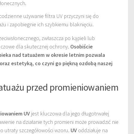
łonecznych.
odzienne używanie filtra UV przyczyni się do
u i zapobiegnie ich szybkiemu blaknięciu.
eciwsłonecznego, zwłaszcza po kąpieli lub
luczowe dla skutecznej ochrony.
Osobiście
ieka nad tatuażem w okresie letnim pozwala
ą oraz estetyką, co czyni go piękną ozdobą naszej
tatuażu przed promieniowaniem
niowaniem UV
jest kluczowa dla jego długotrwałej
wienie na działanie tych promieni może prowadzić nie
 do utraty szczegółowości wzoru.
UV
oddziałuje na