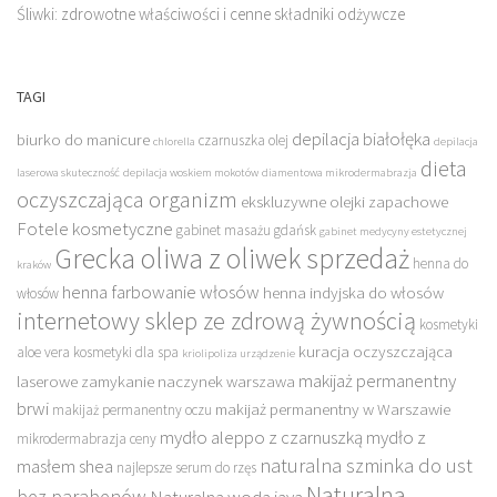
Śliwki: zdrowotne właściwości i cenne składniki odżywcze
TAGI
depilacja białołęka
biurko do manicure
czarnuszka olej
chlorella
depilacja
dieta
laserowa skuteczność
depilacja woskiem mokotów
diamentowa mikrodermabrazja
oczyszczająca organizm
ekskluzywne olejki zapachowe
Fotele kosmetyczne
gabinet masażu gdańsk
gabinet medycyny estetycznej
Grecka oliwa z oliwek sprzedaż
henna do
kraków
henna farbowanie włosów
henna indyjska do włosów
włosów
internetowy sklep ze zdrową żywnością
kosmetyki
kuracja oczyszczająca
aloe vera
kosmetyki dla spa
kriolipoliza urządzenie
makijaż permanentny
laserowe zamykanie naczynek warszawa
brwi
makijaż permanentny w Warszawie
makijaż permanentny oczu
mydło aleppo z czarnuszką
mydło z
mikrodermabrazja ceny
naturalna szminka do ust
masłem shea
najlepsze serum do rzęs
Naturalna
bez parabenów