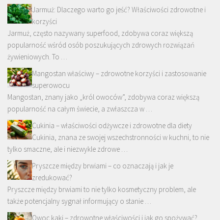
Jarmuż: Dlaczego warto go jeść? Właściwości zdrowotne i
korzyści
Jarmuż, często nazywany superfood, zdobywa coraz większą
popularność wśród osób poszukujących zdrowych rozwiązań
żywieniowych. To …
Mangostan właściwy – zdrowotne korzyści i zastosowanie
superowocu
Mangostan, znany jako „król owoców”, zdobywa coraz większą
popularność na całym świecie, a zwłaszcza w …
Cukinia – właściwości odżywcze i zdrowotne dla diety
Cukinia, znana ze swojej wszechstronności w kuchni, to nie
tylko smaczne, ale i niezwykle zdrowe …
Pryszcze między brwiami – co oznaczają i jak je
zredukować?
Pryszcze między brwiami to nie tylko kosmetyczny problem, ale
także potencjalny sygnał informujący o stanie …
Owoc kaki – zdrowotne właściwości i jak go spożywać?