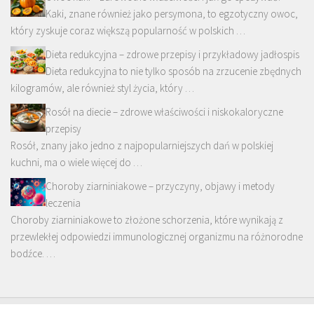
Kaki, znane również jako persymona, to egzotyczny owoc,
który zyskuje coraz większą popularność w polskich …
Dieta redukcyjna – zdrowe przepisy i przykładowy jadłospis
Dieta redukcyjna to nie tylko sposób na zrzucenie zbędnych
kilogramów, ale również styl życia, który …
Rosół na diecie – zdrowe właściwości i niskokaloryczne
przepisy
Rosół, znany jako jedno z najpopularniejszych dań w polskiej
kuchni, ma o wiele więcej do …
Choroby ziarniniakowe – przyczyny, objawy i metody
leczenia
Choroby ziarniniakowe to złożone schorzenia, które wynikają z
przewlekłej odpowiedzi immunologicznej organizmu na różnorodne
bodźce. …