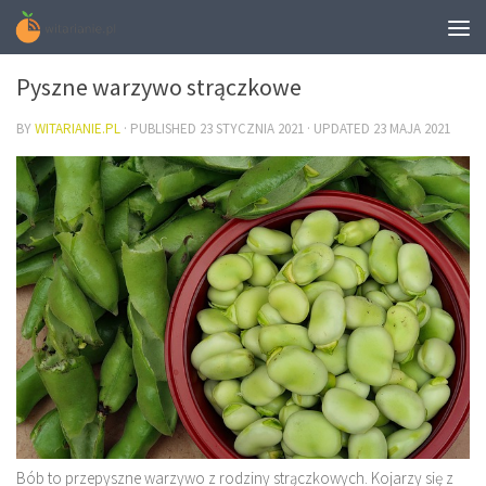
ZDROWIE
Pyszne warzywo strączkowe
BY
WITARIANIE.PL
· PUBLISHED
23 STYCZNIA 2021
· UPDATED
23 MAJA 2021
Bób to przepyszne warzywo z rodziny strączkowych. Kojarzy się z