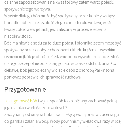
dzienne zapotrzebowanie na kwas foliowy zatem warto polecić
spożywanie tego warzywa.
Właśnie dlatego bób może być spożywany przez kobiety w ciąży.
Ponadto bób zmniejsza ilość złego cholesterolu we krwi, wiąże
kwasy żółciowe w jelitach, jest zalecany w procesie leczenia
niedokrwistości.
Bób ma niewiele sodu za to dużo potasu i błonnika zatem może być
spożywany przez osoby z chorobami układu krążenia i wysokim
ciśnieniem (bób je obniża). Zjedzenie bobu wywołuje uczucie sytości
dlatego szczególnie poleca się go jeść w czasie odchudzania. Co
ciekawe, bób jest polecany w diecie osób z chorobą Parkinsona
ponieważ poprawia ich sprawność ruchową.
Przygotowanie
Jak ugotować bób
i w jaki sposób to zrobić aby zachować pełnię
jego smaku i wartości zdrowotnych?
Zaczynamy od umycia bobu pod bieżącą wodą oraz wrzucenia go
do garnka i zalania wodą. Wody powinniśmy wlelac dwa razy więcej