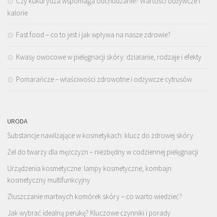
Czy kukurydza wspomaga odchudzanie? Wartości odżywcze i
kalorie
Fast food – co to jest i jak wpływa na nasze zdrowie?
Kwasy owocowe w pielęgnacji skóry: działanie, rodzaje i efekty
Pomarańcze – właściwości zdrowotne i odżywcze cytrusów
URODA
Substancje nawilżające w kosmetykach: klucz do zdrowej skóry
Żel do twarzy dla mężczyzn – niezbędny w codziennej pielęgnacji
Urządzenia kosmetyczne: lampy kosmetyczne, kombajn
kosmetyczny multifunkcyjny
Złuszczanie martwych komórek skóry – co warto wiedzieć?
Jak wybrać idealną perukę? Kluczowe czynniki i porady