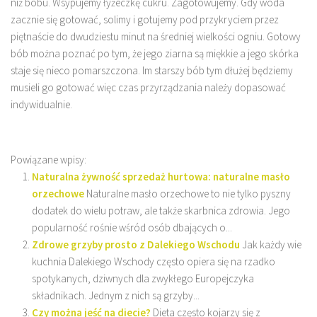
niż bobu. Wsypujemy łyżeczkę cukru. Zagotowujemy. Gdy woda
zacznie się gotować, solimy i gotujemy pod przykryciem przez
piętnaście do dwudziestu minut na średniej wielkości ogniu. Gotowy
bób można poznać po tym, że jego ziarna są miękkie a jego skórka
staje się nieco pomarszczona. Im starszy bób tym dłużej będziemy
musieli go gotować więc czas przyrządzania należy dopasować
indywidualnie.
Powiązane wpisy:
Naturalna żywność sprzedaż hurtowa: naturalne masło
orzechowe
Naturalne masło orzechowe to nie tylko pyszny
dodatek do wielu potraw, ale także skarbnica zdrowia. Jego
popularność rośnie wśród osób dbających o...
Zdrowe grzyby prosto z Dalekiego Wschodu
Jak każdy wie
kuchnia Dalekiego Wschody często opiera się na rzadko
spotykanych, dziwnych dla zwykłego Europejczyka
składnikach. Jednym z nich są grzyby...
Czy można jeść na diecie?
Dieta często kojarzy się z