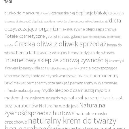
TAGI
depilacja białołęka
biurko do manicure
czarnuszka olej
chlorella
depilacja
dieta
laserowa skuteczność
depilacja woskiem mokotów
diamentowa mikrodermabrazja
oczyszczająca organizm
ekskluzywne olejki zapachowe
Fotele kosmetyczne
gabinet masażu gdańsk
gabinet medycyny estetycznej
Grecka oliwa z oliwek sprzedaż
henna do
kraków
henna farbowanie włosów
henna indyjska do włosów
włosów
internetowy sklep ze zdrową żywnością
kosmetyki
kuracja oczyszczająca
aloe vera
kosmetyki dla spa
kriolipoliza urządzenie
makijaż permanentny
laserowe zamykanie naczynek warszawa
brwi
makijaż permanentny w Warszawie
makijaż permanentny oczu
mydło aleppo z czarnuszką
mydło z
mikrodermabrazja ceny
naturalna szminka do ust
masłem shea
najlepsze serum do rzęs
Naturalna
bez parabenów
Naturalna woda java
żywność sprzedaż hurtowa
naturalne masło
naturalny krem do twarzy
orzechowe
bez parabenów