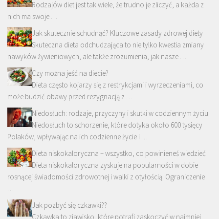
Rodzajów diet jest tak wiele, że trudno je zliczyć, a każda z
nich ma swoje …
Jak skutecznie schudnąć? Kluczowe zasady zdrowej diety
Skuteczna dieta odchudzająca to nie tylko kwestia zmiany
nawyków żywieniowych, ale także zrozumienia, jak nasze …
Czy można jeść na diecie?
Dieta często kojarzy się z restrykcjami i wyrzeczeniami, co
może budzić obawy przed rezygnacją z …
Niedosłuch: rodzaje, przyczyny i skutki w codziennym życiu
Niedosłuch to schorzenie, które dotyka około 600 tysięcy
Polaków, wpływając na ich codzienne życie i …
Dieta niskokaloryczna – wszystko, co powinieneś wiedzieć
Dieta niskokaloryczna zyskuje na popularności w dobie
rosnącej świadomości zdrowotnej i walki z otyłością. Ograniczenie
…
Jak pozbyć się czkawki??
Czkawka to zjawisko, które potrafi zaskoczyć w najmniej