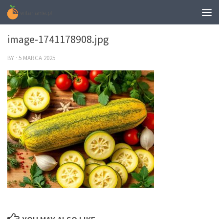
0
image-1741178908.jpg
BY
·
5 MARCA 2025