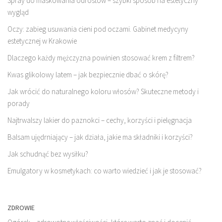
Spray do maskowania odrostów – szybki sposób na estetyczny
wygląd
Oczy: zabieg usuwania cieni pod oczami. Gabinet medycyny
estetycznej w Krakowie
Dlaczego każdy mężczyzna powinien stosować krem z filtrem?
Kwas glikolowy latem – jak bezpiecznie dbać o skórę?
Jak wrócić do naturalnego koloru włosów? Skuteczne metody i
porady
Najtrwalszy lakier do paznokci – cechy, korzyści i pielęgnacja
Balsam ujędrniający – jak działa, jakie ma składniki i korzyści?
Jak schudnąć bez wysiłku?
Emulgatory w kosmetykach: co warto wiedzieć i jak je stosować?
ZDROWIE