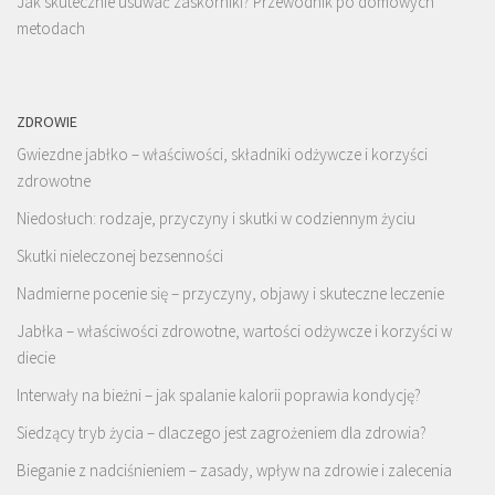
Jak skutecznie usuwać zaskórniki? Przewodnik po domowych
metodach
ZDROWIE
Gwiezdne jabłko – właściwości, składniki odżywcze i korzyści
zdrowotne
Niedosłuch: rodzaje, przyczyny i skutki w codziennym życiu
Skutki nieleczonej bezsenności
Nadmierne pocenie się – przyczyny, objawy i skuteczne leczenie
Jabłka – właściwości zdrowotne, wartości odżywcze i korzyści w
diecie
Interwały na bieżni – jak spalanie kalorii poprawia kondycję?
Siedzący tryb życia – dlaczego jest zagrożeniem dla zdrowia?
Bieganie z nadciśnieniem – zasady, wpływ na zdrowie i zalecenia