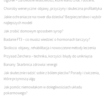
Ogórek – zdrowotne właściwości, które warto znać i docenić
Choroby weneryczne: objawy, przyczyny i skuteczna profilaktyka
Jakie ochraniacze na rower dla dziecka? Bezpieczeństwo i wybór
najlepszych modeli
Jak zrobić domowym sposobem syrop?
Badanie FT3 – co musisz wiedzieć o hormonach tarczycy?
Skolioza: objawy, rehabilitacja i nowoczesne metody leczenia
Przysiad Zerchera – technika, korzyści i błędy do uniknięcia
Banany: Skarbnica zdrowia i energii
Jak skutecznie radzić sobie z bólem pleców? Porady i ćwiczenia,
które przynoszą ulgę
Jak pomóc niemowlakom w dolegliwościach układu
pokarmowego?