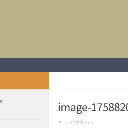
IE
image-175882
BY
·
25 WRZEŚNIA 2025