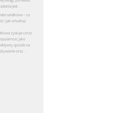
nej uwagi, ponieważ
astania jest …
ieta sałatkowa – co
eść i jak schudnąć
atkowa zyskuje coraz
popularność jako
efektywny sposób na
dżywianie oraz …