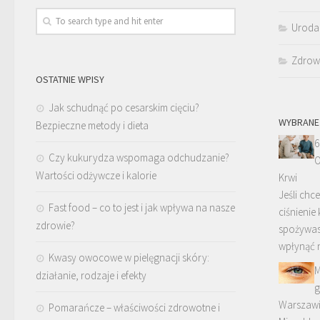
Uroda
Zdrow
OSTATNIE WPISY
Jak schudnąć po cesarskim cięciu?
WYBRANE
Bezpieczne metody i dieta
6
Czy kukurydza wspomaga odchudzanie?
O
Wartości odżywcze i kalorie
Krwi
Jeśli ch
Fast food – co to jest i jak wpływa na nasze
ciśnienie 
zdrowie?
spożywas
wpłynąć 
Kwasy owocowe w pielęgnacji skóry:
M
działanie, rodzaje i efekty
g
Warszawi
Pomarańcze – właściwości zdrowotne i