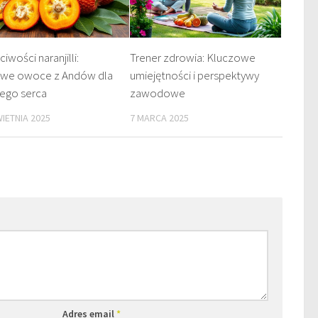
iwości naranjilli:
Trener zdrowia: Kluczowe
owe owoce z Andów dla
umiejętności i perspektywy
ego serca
zawodowe
WIETNIA 2025
7 MARCA 2025
Adres email
*