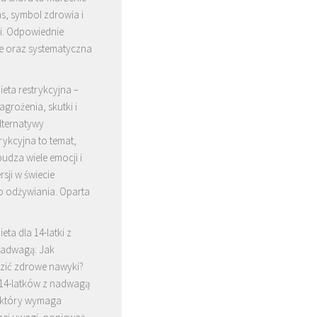
as, symbol zdrowia i
i. Odpowiednie
ie oraz systematyczna
ieta restrykcyjna –
agrożenia, skutki i
lternatywy
trykcyjna to temat,
udza wiele emocji i
sji w świecie
 odżywiania. Oparta
ieta dla 14-latki z
adwagą: Jak
ić zdrowe nawyki?
 14-latków z nadwagą
, który wymaga