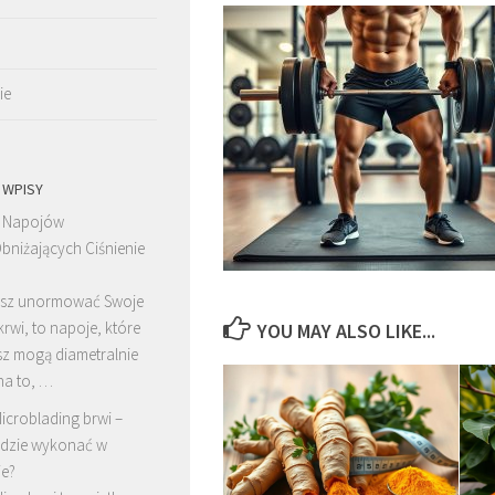
ie
 WPISY
 Napojów
bniżających Ciśnienie
cesz unormować Swoje
krwi, to napoje, które
YOU MAY ALSO LIKE...
z mogą diametralnie
na to, …
icroblading brwi –
dzie wykonać w
e?