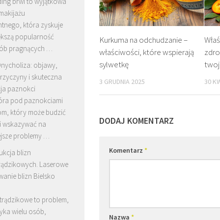
ing brwi to wyjątkowa
makijażu
tnego, która zyskuje
ększą popularność
Kurkuma na odchudzanie –
Właśc
ób pragnących …
właściwości, które wspierają
zdr
sylwetkę
twoj
nycholiza: objawy,
rzyczyny i skuteczna
3 GRUDNIA 2025
30 K
cja paznokci
óra pod paznokciami
om, który może budzić
DODAJ KOMENTARZ
 i wskazywać na
jsze problemy …
Komentarz
*
ukcja blizn
rądzikowych. Laserowe
anie blizn Bielsko
trądzikowe to problem,
yka wielu osób,
Nazwa
*