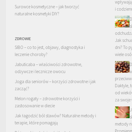
wpływając
Surowce kosmetyczne – jak tworzyć
i codzie
naturalne kosmetyki DIY?
D
s
odchudzan
ZDROWIE
Jak schud
SIBO – co to jest, objawy, diagnostyka i
dni? To p
leczenie choroby?
wiele osó
Jabuticaba – właściwości zdrowotne,
D
odżywcze i lecznicze owocu
w
przeciww
Joga dla seniorów – korzyści zdrowotne i jak
Daktyle, 
zacząć?
od wieków
Melon rogaty – zdrowotne korzyści i
za swoje
zastosowanie w diecie
J
Jak łagodzić ból stawów? Naturalne metody i
s
terapie, które pomagają
metody n
Promienn