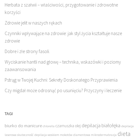
Herbata z szałwii – właściwości, przygotowanie i zdrowotne
korzyści
Zdrowie jelit w naszych rękach
Czynniki wpływające na zdrowie: jak styl życia kształtuje nasze
zdrowie
Dobre i złe strony fasoli.
Wyciskanie hantli nad głowę – technika, wskazówki i poziomy
zaawansowania
Pstrąg w Twojej Kuchni: Sekrety Doskonałego Przyprawienia
Czy migdał może odrosnąć po usunięciu? Przyczyny i leczenie
TAGI
depilacja białołęka
biurko do manicure
czarnuszka olej
chlorella
depilacja
dieta
laserowa skuteczność
depilacja woskiem mokotów
diamentowa mikrodermabrazja