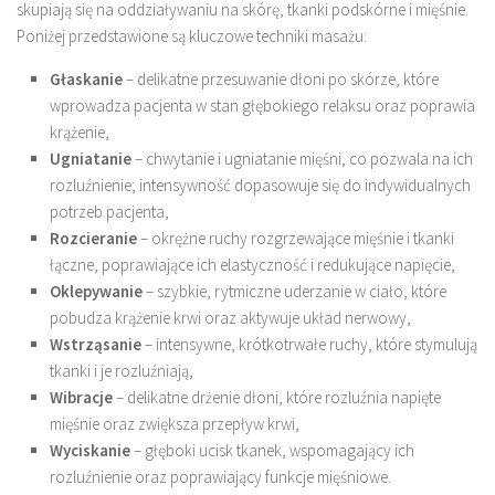
skupiają się na oddziaływaniu na skórę, tkanki podskórne i mięśnie.
Poniżej przedstawione są kluczowe techniki masażu:
Głaskanie
– delikatne przesuwanie dłoni po skórze, które
wprowadza pacjenta w stan głębokiego relaksu oraz poprawia
krążenie,
Ugniatanie
– chwytanie i ugniatanie mięśni, co pozwala na ich
rozluźnienie; intensywność dopasowuje się do indywidualnych
potrzeb pacjenta,
Rozcieranie
– okrężne ruchy rozgrzewające mięśnie i tkanki
łączne, poprawiające ich elastyczność i redukujące napięcie,
Oklepywanie
– szybkie, rytmiczne uderzanie w ciało, które
pobudza krążenie krwi oraz aktywuje układ nerwowy,
Wstrząsanie
– intensywne, krótkotrwałe ruchy, które stymulują
tkanki i je rozluźniają,
Wibracje
– delikatne drżenie dłoni, które rozluźnia napięte
mięśnie oraz zwiększa przepływ krwi,
Wyciskanie
– głęboki ucisk tkanek, wspomagający ich
rozluźnienie oraz poprawiający funkcje mięśniowe.