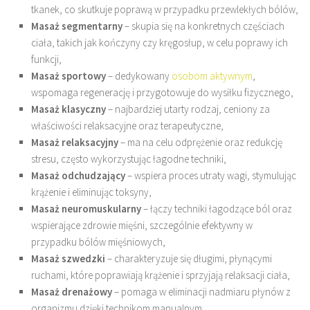
tkanek, co skutkuje poprawą w przypadku przewlekłych bólów,
Masaż segmentarny
– skupia się na konkretnych częściach
ciała, takich jak kończyny czy kręgosłup, w celu poprawy ich
funkcji,
Masaż sportowy
– dedykowany
osobom aktywnym
,
wspomaga regenerację i przygotowuje do wysiłku fizycznego,
Masaż klasyczny
– najbardziej utarty rodzaj, ceniony za
właściwości relaksacyjne oraz terapeutyczne,
Masaż relaksacyjny
– ma na celu odprężenie oraz redukcję
stresu, często wykorzystując łagodne techniki,
Masaż odchudzający
– wspiera proces utraty wagi, stymulując
krążenie i eliminując toksyny,
Masaż neuromuskularny
– łączy techniki łagodzące ból oraz
wspierające zdrowie mięśni, szczególnie efektywny w
przypadku bólów mięśniowych,
Masaż szwedzki
– charakteryzuje się długimi, płynącymi
ruchami, które poprawiają krążenie i sprzyjają relaksacji ciała,
Masaż drenażowy
– pomaga w eliminacji nadmiaru płynów z
organizmu dzięki technikom manualnym,