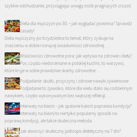
szybkie odchudzanie, przyciągając uwagę osób pragnących zrzucić
…
Dieta dla mężczyzn po 30. – jak wyglądać powinna? Sprawdź
zasady!
Dieta mężczyzny po trzydziestce to temat, który zyskuje na
znaczeniu w dobie rosnącej świadomości zdrowotnej. …
Właściwości zdrowotne pora: jak wpływa na zdrowie i dietę?
Por, często niedoceniane w polskiej kuchni, to warzywo,
które kryje w sobie prawdziwe skarby zdrowotne. …
Podjadanie: skutki, przyczyny i zdrowe nawyki żywieniowe
Podjadanie to zjawisko, które dla wielu stało się codziennym
nawykiem, często wykonywanym bez większej refleksji. …
Interwały na bieżni – jak spalanie kalorii poprawia kondycję?
Interwały na bieżni to nie tylko popularny sposób na
poprawę kondycji, ale także skuteczna metoda …
Jak stworzyć skuteczny jadłospis dietetyczny na 7 dni?