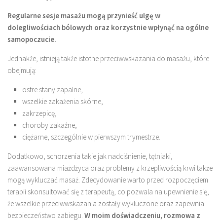
Regularne sesje masażu mogą przynieść ulgę w
dolegliwościach bólowych oraz korzystnie wpłynąć na ogólne
samopoczucie.
Jednakże, istnieją także istotne przeciwwskazania do masażu, które
obejmują:
ostre stany zapalne,
wszelkie zakażenia skórne,
zakrzepicę,
choroby zakaźne,
ciężarne, szczególnie w pierwszym trymestrze.
Dodatkowo, schorzenia takie jak nadciśnienie, tętniaki,
zaawansowana miażdżyca oraz problemy z krzepliwością krwi także
mogą wykluczać masaż. Zdecydowanie warto przed rozpoczęciem
terapii skonsultować się z terapeutą, co pozwala na upewnienie się,
że wszelkie przeciwwskazania zostały wykluczone oraz zapewnia
bezpieczeństwo zabiegu.
W moim doświadczeniu, rozmowa z