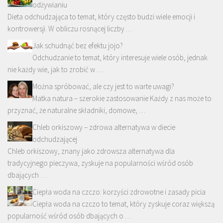
odżywianiu
Dieta odchudzająca to temat, który często budzi wiele emocji i
kontrowersji. W obliczu rosnącej liczby …
Jak schudnąć bez efektu jojo?
Odchudzanie to temat, który interesuje wiele osób, jednak
nie każdy wie, jak to zrobić w …
Można spróbować, ale czy jest to warte uwagi?
Matka natura – szerokie zastosowanie Każdy z nas może to
przyznać, że naturalne składniki, domowe, …
Chleb orkiszowy – zdrowa alternatywa w diecie
odchudzającej
Chleb orkiszowy, znany jako zdrowsza alternatywa dla
tradycyjnego pieczywa, zyskuje na popularności wśród osób
dbających …
Ciepła woda na czczo: korzyści zdrowotne i zasady picia
Ciepła woda na czczo to temat, który zyskuje coraz większą
popularność wśród osób dbających o …