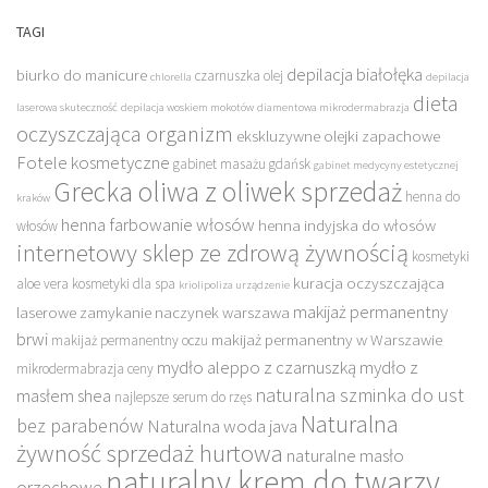
TAGI
depilacja białołęka
biurko do manicure
czarnuszka olej
chlorella
depilacja
dieta
laserowa skuteczność
depilacja woskiem mokotów
diamentowa mikrodermabrazja
oczyszczająca organizm
ekskluzywne olejki zapachowe
Fotele kosmetyczne
gabinet masażu gdańsk
gabinet medycyny estetycznej
Grecka oliwa z oliwek sprzedaż
henna do
kraków
henna farbowanie włosów
henna indyjska do włosów
włosów
internetowy sklep ze zdrową żywnością
kosmetyki
kuracja oczyszczająca
aloe vera
kosmetyki dla spa
kriolipoliza urządzenie
makijaż permanentny
laserowe zamykanie naczynek warszawa
brwi
makijaż permanentny w Warszawie
makijaż permanentny oczu
mydło aleppo z czarnuszką
mydło z
mikrodermabrazja ceny
naturalna szminka do ust
masłem shea
najlepsze serum do rzęs
Naturalna
bez parabenów
Naturalna woda java
żywność sprzedaż hurtowa
naturalne masło
naturalny krem do twarzy
orzechowe