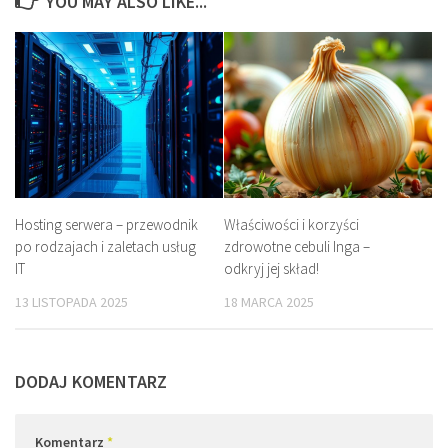
YOU MAY ALSO LIKE...
Hosting serwera – przewodnik
Właściwości i korzyści
po rodzajach i zaletach usług
zdrowotne cebuli Inga –
IT
odkryj jej skład!
13 LISTOPADA 2025
18 MARCA 2025
DODAJ KOMENTARZ
Komentarz
*