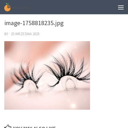
0
image-1758818235.jpg
BY
·
25 WRZEŚNIA 2025