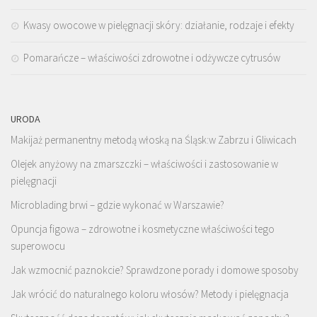
Kwasy owocowe w pielęgnacji skóry: działanie, rodzaje i efekty
Pomarańcze – właściwości zdrowotne i odżywcze cytrusów
URODA
Makijaż permanentny metodą włoską na Śląsk:w Zabrzu i Gliwicach
Olejek anyżowy na zmarszczki – właściwości i zastosowanie w
pielęgnacji
Microblading brwi – gdzie wykonać w Warszawie?
Opuncja figowa – zdrowotne i kosmetyczne właściwości tego
superowocu
Jak wzmocnić paznokcie? Sprawdzone porady i domowe sposoby
Jak wrócić do naturalnego koloru włosów? Metody i pielęgnacja