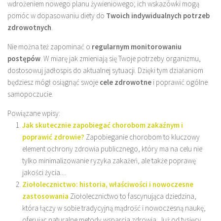
wdrożeniem nowego planu żywieniowego; ich wskazówki mogą
pomóc w dopasowaniu diety do
Twoich indywidualnych potrzeb
zdrowotnych
.
Nie można też zapominać o
regularnym monitorowaniu
postępów
. W miarę jak zmieniają się Twoje potrzeby organizmu,
dostosowuj jadłospis do aktualnej sytuacji. Dzięki tym działaniom
będziesz mógł osiągnąć swoje
cele zdrowotne
i poprawić ogólne
samopoczucie.
Powiązane wpisy:
Jak skutecznie zapobiegać chorobom zakaźnym i
poprawić zdrowie?
Zapobieganie chorobom to kluczowy
element ochrony zdrowia publicznego, który ma na celu nie
tylko minimalizowanie ryzyka zakażeń, ale także poprawę
jakości życia....
Ziołolecznictwo: historia, właściwości i nowoczesne
zastosowania
Ziołolecznictwo to fascynująca dziedzina,
która łączy w sobie tradycyjną mądrość i nowoczesną naukę,
oferując naturalne metody wsparcia zdrowia. Już od tysięcy