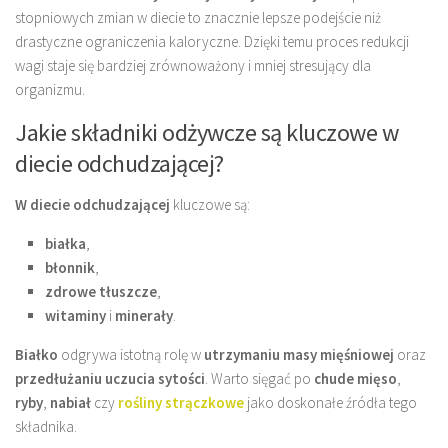
stopniowych zmian w diecie to znacznie lepsze podejście niż
drastyczne ograniczenia kaloryczne. Dzięki temu proces redukcji
wagi staje się bardziej zrównoważony i mniej stresujący dla
organizmu.
Jakie składniki odżywcze są kluczowe w
diecie odchudzającej?
W diecie odchudzającej
kluczowe są:
białka
,
błonnik
,
zdrowe tłuszcze
,
witaminy
i
minerały
.
Białko
odgrywa istotną rolę w
utrzymaniu masy mięśniowej
oraz
przedłużaniu uczucia sytości
. Warto sięgać po
chude mięso
,
ryby
,
nabiał
czy
rośliny strączkowe
jako doskonałe źródła tego
składnika.