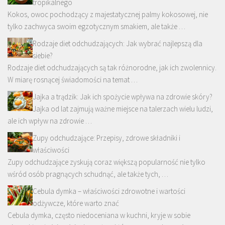
tropikalnego
Kokos, owoc pochodzący z majestatycznej palmy kokosowej, nie
tylko zachwyca swoim egzotycznym smakiem, ale także …
Rodzaje diet odchudzających: Jak wybrać najlepszą dla
siebie?
Rodzaje diet odchudzających są tak różnorodne, jak ich zwolennicy.
W miarę rosnącej świadomości na temat …
Jajka a trądzik: Jak ich spożycie wpływa na zdrowie skóry?
Jajka od lat zajmują ważne miejsce na talerzach wielu ludzi,
ale ich wpływ na zdrowie …
Zupy odchudzające: Przepisy, zdrowe składniki i
właściwości
Zupy odchudzające zyskują coraz większą popularność nie tylko
wśród osób pragnących schudnąć, ale także tych, …
Cebula dymka – właściwości zdrowotne i wartości
odżywcze, które warto znać
Cebula dymka, często niedoceniana w kuchni, kryje w sobie