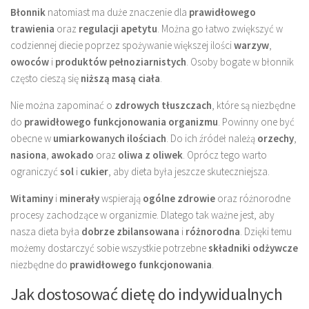
Błonnik
natomiast ma duże znaczenie dla
prawidłowego
trawienia
oraz
regulacji apetytu
. Można go łatwo zwiększyć w
codziennej diecie poprzez spożywanie większej ilości
warzyw
,
owoców
i
produktów pełnoziarnistych
. Osoby bogate w błonnik
często cieszą się
niższą masą ciała
.
Nie można zapominać o
zdrowych tłuszczach
, które są niezbędne
do
prawidłowego funkcjonowania organizmu
. Powinny one być
obecne w
umiarkowanych ilościach
. Do ich źródeł należą
orzechy
,
nasiona
,
awokado
oraz
oliwa z oliwek
. Oprócz tego warto
ograniczyć
sol
i
cukier
, aby dieta była jeszcze skuteczniejsza.
Witaminy
i
minerały
wspierają
ogólne zdrowie
oraz różnorodne
procesy zachodzące w organizmie. Dlatego tak ważne jest, aby
nasza dieta była
dobrze zbilansowana
i
różnorodna
. Dzięki temu
możemy dostarczyć sobie wszystkie potrzebne
składniki odżywcze
niezbędne do
prawidłowego funkcjonowania
.
Jak dostosować dietę do indywidualnych