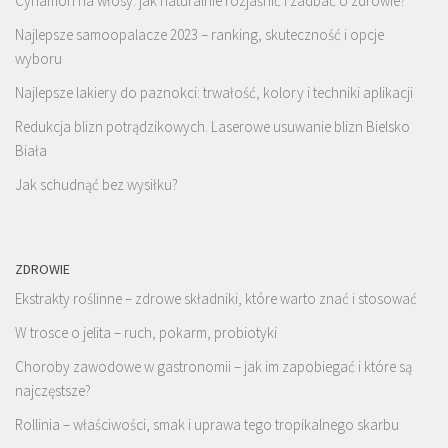
Cynamon na włosy: jak naturalnie rozjaśnić i zadbać o zdrowie?
Najlepsze samoopalacze 2023 – ranking, skuteczność i opcje
wyboru
Najlepsze lakiery do paznokci: trwałość, kolory i techniki aplikacji
Redukcja blizn potrądzikowych. Laserowe usuwanie blizn Bielsko
Biała
Jak schudnąć bez wysiłku?
ZDROWIE
Ekstrakty roślinne – zdrowe składniki, które warto znać i stosować
W trosce o jelita – ruch, pokarm, probiotyki
Choroby zawodowe w gastronomii – jak im zapobiegać i które są
najczęstsze?
Rollinia – właściwości, smak i uprawa tego tropikalnego skarbu