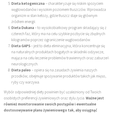
Dieta ketogeniczna
– charakteryzuje się niskim spożyciem
węglowodanów i wysokim poziomem tłuszczów. Wprowadza
organizm w stan ketozy, gdzie tłuszcz staje się głównym
źródłem energii.
Dieta Dukana
– to wysokobiałkowy program składający się z
czterech faz, który ma na celu szybkie pozbycie się zbędnych
kilogramów poprzez ograniczenie węglowodanów.
Dieta GAPS
– jest to dieta eliminacyjna, która koncentruje się
na naturalnych produktach bogatych w składniki odżywcze,
mająca na celu leczenie problemów trawiennych oraz zaburzeń
neurologicznych.
Dieta paleo
– opiera się na zasadach żywienia naszych
przodków; obejmuje spożywanie produktów takich jak mięso,
ryby czy warzywa.
Wybór odpowiedniej diety powinien być uzależniony od Twoich
osobistych preferencji żywieniowych oraz stylu życia.
Ważne jest
również monitorowanie swoich postępów i ewentualne
dostosowywanie planu żywieniowego tak, aby osiągnąć