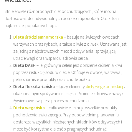
Istnieje wiele różnorodnych diet odchudzających, które można
dostosować do indywidualnych potrzeb i upodobań. Oto kilka z
najbardziej popularnych opcji:
Dieta śródziemnomorska
– bazuje na świeżych owocach,
warzywach oraz rybach, a także oliwie z oliwek. Uznawana jest
za jedną z najzdrowszych metod odżywiania, sprzyjającą
utracie wagi oraz wsparciu zdrowia serca.
Dieta DASH
– jej głównym celem jest obniżenie ciśnienia krwi
poprzez redukcję sodu w diecie. Obfituje w owoce, warzywa,
pełnoziarniste produkty oraz chude białko.
Dieta fleksitariańska
– łączy elementy
diety wegetariańskiej
z
okazjonalnym spożywaniem mięsa. Promuje zdrowsze nawyki
żywieniowe i wspiera proces odchudzania.
Dieta wegańska
– całkowicie eliminuje wszelkie produkty
pochodzenia zwierzęcego. Przy odpowiednim planowaniu
dostarcza wszystkich niezbędnych składników odżywczych i
może być korzystna dla osób pragnących schudnąć.