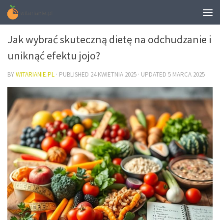
DIETA
Jak wybrać skuteczną dietę na odchudzanie i
uniknąć efektu jojo?
BY
WITARIANIE.PL
· PUBLISHED
24 KWIETNIA 2025
· UPDATED
5 MARCA 2025