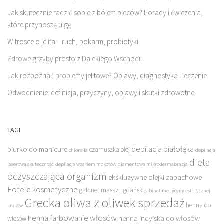
Jak skutecznie radzić sobie z bólem pleców? Porady i ćwiczenia,
które przynoszą ulgę
W trosce o jelita – ruch, pokarm, probiotyki
Zdrowe grzyby prosto z Dalekiego Wschodu
Jak rozpoznać problemy jelitowe? Objawy, diagnostyka i leczenie
Odwodnienie: definicja, przyczyny, objawy i skutki zdrowotne
TAGI
depilacja białołęka
biurko do manicure
czarnuszka olej
chlorella
depilacja
dieta
laserowa skuteczność
depilacja woskiem mokotów
diamentowa mikrodermabrazja
oczyszczająca organizm
ekskluzywne olejki zapachowe
Fotele kosmetyczne
gabinet masażu gdańsk
gabinet medycyny estetycznej
Grecka oliwa z oliwek sprzedaż
henna do
kraków
henna farbowanie włosów
henna indyjska do włosów
włosów