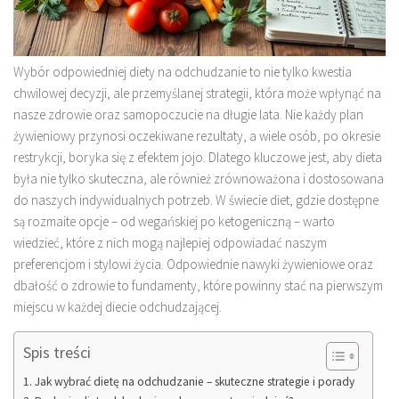
Wybór odpowiedniej diety na odchudzanie to nie tylko kwestia
chwilowej decyzji, ale przemyślanej strategii, która może wpłynąć na
nasze zdrowie oraz samopoczucie na długie lata. Nie każdy plan
żywieniowy przynosi oczekiwane rezultaty, a wiele osób, po okresie
restrykcji, boryka się z efektem jojo. Dlatego kluczowe jest, aby dieta
była nie tylko skuteczna, ale również zrównoważona i dostosowana
do naszych indywidualnych potrzeb. W świecie diet, gdzie dostępne
są rozmaite opcje – od wegańskiej po ketogeniczną – warto
wiedzieć, które z nich mogą najlepiej odpowiadać naszym
preferencjom i stylowi życia. Odpowiednie nawyki żywieniowe oraz
dbałość o zdrowie to fundamenty, które powinny stać na pierwszym
miejscu w każdej diecie odchudzającej.
Spis treści
Jak wybrać dietę na odchudzanie – skuteczne strategie i porady