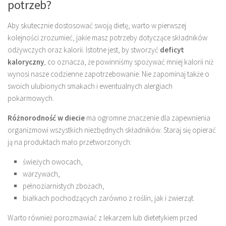
potrzeb?
Aby skutecznie dostosować swoją dietę, warto w pierwszej
kolejności zrozumieć, jakie masz potrzeby dotyczące składników
odżywczych oraz kalorii. Istotne jest, by stworzyć
deficyt
kaloryczny
, co oznacza, że powinniśmy spożywać mniej kalorii niż
wynosi nasze codzienne zapotrzebowanie. Nie zapominaj także o
swoich ulubionych smakach i ewentualnych alergiach
pokarmowych.
Różnorodność w diecie
ma ogromne znaczenie dla zapewnienia
organizmowi wszystkich niezbędnych składników. Staraj się opierać
ją na produktach mało przetworzonych:
świeżych owocach,
warzywach,
pełnoziarnistych zbożach,
białkach pochodzących zarówno z roślin, jak i zwierząt.
Warto również porozmawiać z lekarzem lub dietetykiem przed