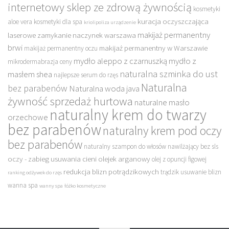
internetowy sklep ze zdrową żywnością
kosmetyki
kuracja oczyszczająca
aloe vera
kosmetyki dla spa
kriolipoliza urządzenie
makijaż permanentny
laserowe zamykanie naczynek warszawa
brwi
makijaż permanentny w Warszawie
makijaż permanentny oczu
mydło aleppo z czarnuszką
mydło z
mikrodermabrazja ceny
naturalna szminka do ust
masłem shea
najlepsze serum do rzęs
Naturalna
bez parabenów
Naturalna woda java
żywność sprzedaż hurtowa
naturalne masło
naturalny krem do twarzy
orzechowe
bez parabenów
naturalny krem pod oczy
bez parabenów
naturalny szampon do włosów nawilżający bez sls
oczy - zabieg usuwania cieni
olejek arganowy
olej z opuncji figowej
redukcja blizn potrądzikowych
trądzik usuwanie blizn
ranking odżywek do rzęs
wanna spa
wanny spa
łóżko kosmetyczne