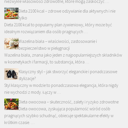
niezwykłe właściwości zdrowotne, które mogą zaskoczyć …
Dieta 2100 kcal – zdrowe odżywianie dla aktywnych i nie
tylko
Dieta 2100 kcal to popularny plan żywieniowy, który może być
idealnym rozwiązaniem dla osób pragnących …
Wazelina biała – właściwości, zastosowanie i
bezpieczeństwo w pielęgnacji
Wazelina biała, znana jako jeden z najpopularniejszych składników
w kosmetykach i farmacji, to substancja, która …
Klasyczny styl – jak stworzyć eleganckie i ponadczasowe
stylizacje?
Styl klasyczny w modzie to ponadczasowa elegancja, która nigdy
nie wychodzi z mody. Łączy w …
Dieta owocowa – skuteczność, zalety i ryzyko zdrowotne
Dieta owocowa, zyskująca popularność wśród osób
pragnących szybko schudnąć, obiecuje spektakularne efekty w
krótkim czasie. …