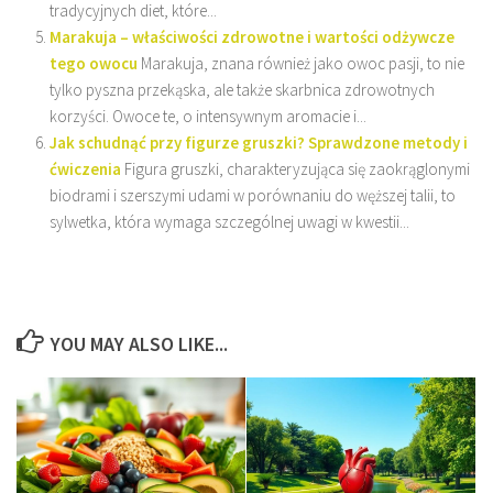
tradycyjnych diet, które...
Marakuja – właściwości zdrowotne i wartości odżywcze
tego owocu
Marakuja, znana również jako owoc pasji, to nie
tylko pyszna przekąska, ale także skarbnica zdrowotnych
korzyści. Owoce te, o intensywnym aromacie i...
Jak schudnąć przy figurze gruszki? Sprawdzone metody i
ćwiczenia
Figura gruszki, charakteryzująca się zaokrąglonymi
biodrami i szerszymi udami w porównaniu do węższej talii, to
sylwetka, która wymaga szczególnej uwagi w kwestii...
YOU MAY ALSO LIKE...