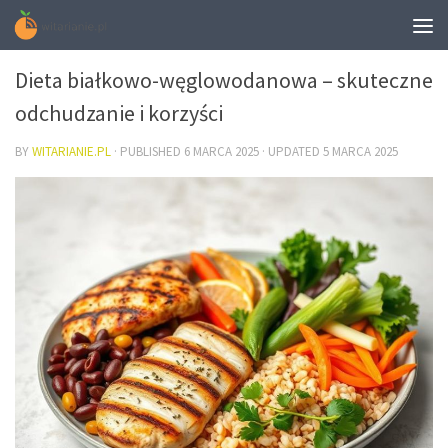
DIETA
Dieta białkowo-węglowodanowa – skuteczne
odchudzanie i korzyści
BY
WITARIANIE.PL
· PUBLISHED
6 MARCA 2025
· UPDATED
5 MARCA 2025