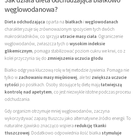
węglowodanowa?
Dieta odchudzająca
oparta na
białkach
i
węglowodanach
charakteryzuje się zrównoważonym spożyciem tych dwóch
makroskładników, co sprzyja
utracie masy ciała
. Ograniczenie
węglowodanów, zwłaszcza tych o
wysokim indeksie
glikemicznym
, pomaga stabilizować poziom cukru we krwi, co z
kolei przyczynia się do
zmniejszenia uczucia głodu
.
Białko odgrywa kluczową rolę w tej metodzie żywienia. Pomaga nie
tylko w
zachowaniu masy mięśniowej
, ale też
zwiększa uczucie
sytości
po posiłkach. Osoby stosujące tę dietę mają
łatwiejszą
kontrolę nad apetytem
, co jest niezwykle istotne podczas procesu
odchudzania.
Gdy organizm otrzymuje mniej węglowodanów, zaczyna
wykorzystywać zapasy tłuszczu jako alternatywne źródło energii. To
naturalne zjawisko znacząco wspiera
redukcję tkanki
tłuszczowej
. Dodatkowo odpowiednia ilość białka
stymuluje