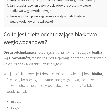
Jakie są korzyści płynące z diety białkowo węglowodanowej?
Jaki jest plan żywieniowy i przykładowy jadłospis w diecie
białkowo węglowodanowej?
Jakie są potencjalne zagrożenia i wpływ diety białkowo
węglowodanowej na zdrowie?
Co to jest dieta odchudzająca białkowo
węglowodanowa?
Dieta odchudzająca
, skupiająca się na równym spożyciu
białka
i
węglowodanów
, ma na celu redukcję wagi poprzez kontrolowanie
kalorii oraz zwiększenie uczucia sytości.
W tej diecie kluczowe jest dostarczenie odpowiedniej ilości
białka
,
które nie tylko pomaga utrzymać masę mięśniową, ale także
zapewnia dłuższe uczucie sytości. Możemy je znaleźć w takich
produktach jak:
mięso,
ryby,