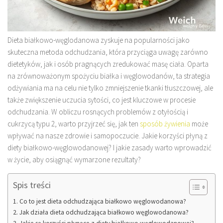
Dieta białkowo-węglodanowa zyskuje na popularności jako
skuteczna metoda odchudzania, która przyciąga uwagę zarówno
dietetyków, jak i osób pragnących zredukować masę ciała. Oparta
na zrównoważonym spożyciu białka i węglowodanów, ta strategia
odżywiania ma na celu nie tylko zmniejszenie tkanki tłuszczowej, ale
także zwiększenie uczucia sytości, co jest kluczowe w procesie
odchudzania. W obliczu rosnących problemów z otyłością i
cukrzycą typu 2, warto przyjrzeć się, jak ten
sposób żywienia
może
wpływać na nasze zdrowie i samopoczucie. Jakie korzyści płyną z
diety białkowo-węglowodanowej? I jakie zasady warto wprowadzić
w życie, aby osiągnąć wymarzone rezultaty?
Spis treści
Co to jest dieta odchudzająca białkowo węglowodanowa?
Jak działa dieta odchudzająca białkowo węglowodanowa?