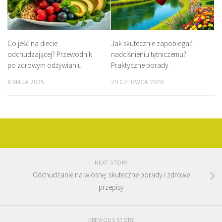
Co jeść na diecie
Jak skutecznie zapobiegać
odchudzającej? Przewodnik
nadciśnieniu tętniczemu?
po zdrowym odżywianiu
Praktyczne porady
8 MAJA 2025
29 CZERWCA 2026
NEXT STORY
Odchudzanie na wiosnę: skuteczne porady i zdrowe
przepisy
PREVIOUS STORY