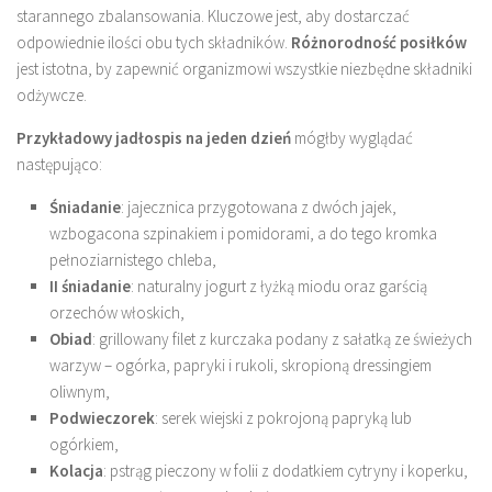
starannego zbalansowania. Kluczowe jest, aby dostarczać
odpowiednie ilości obu tych składników.
Różnorodność posiłków
jest istotna, by zapewnić organizmowi wszystkie niezbędne składniki
odżywcze.
Przykładowy jadłospis na jeden dzień
mógłby wyglądać
następująco:
Śniadanie
: jajecznica przygotowana z dwóch jajek,
wzbogacona szpinakiem i pomidorami, a do tego kromka
pełnoziarnistego chleba,
II śniadanie
: naturalny jogurt z łyżką miodu oraz garścią
orzechów włoskich,
Obiad
: grillowany filet z kurczaka podany z sałatką ze świeżych
warzyw – ogórka, papryki i rukoli, skropioną dressingiem
oliwnym,
Podwieczorek
: serek wiejski z pokrojoną papryką lub
ogórkiem,
Kolacja
: pstrąg pieczony w folii z dodatkiem cytryny i koperku,