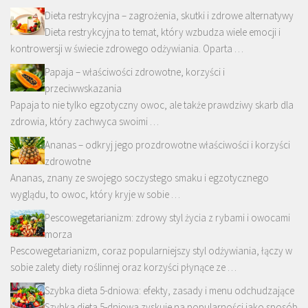
Dieta restrykcyjna – zagrożenia, skutki i zdrowe alternatywy
Dieta restrykcyjna to temat, który wzbudza wiele emocji i
kontrowersji w świecie zdrowego odżywiania. Oparta …
Papaja – właściwości zdrowotne, korzyści i
przeciwwskazania
Papaja to nie tylko egzotyczny owoc, ale także prawdziwy skarb dla
zdrowia, który zachwyca swoimi …
Ananas – odkryj jego prozdrowotne właściwości i korzyści
zdrowotne
Ananas, znany ze swojego soczystego smaku i egzotycznego
wyglądu, to owoc, który kryje w sobie …
Pescowegetarianizm: zdrowy styl życia z rybami i owocami
morza
Pescowegetarianizm, coraz popularniejszy styl odżywiania, łączy w
sobie zalety diety roślinnej oraz korzyści płynące ze …
Szybka dieta 5-dniowa: efekty, zasady i menu odchudzające
Szybka dieta 5-dniowa zyskuje na popularności jako sposób