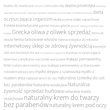
depilacja białołęka
biurko do manicure
czarnuszka olej
chlorella
depilacja
dieta
laserowa skuteczność
depilacja woskiem mokotów
diamentowa mikrodermabrazja
oczyszczająca organizm
ekskluzywne olejki zapachowe
Fotele kosmetyczne
gabinet masażu gdańsk
gabinet medycyny estetycznej
Grecka oliwa z oliwek sprzedaż
henna do
kraków
henna farbowanie włosów
henna indyjska do włosów
włosów
internetowy sklep ze zdrową żywnością
kosmetyki
kuracja oczyszczająca
aloe vera
kosmetyki dla spa
kriolipoliza urządzenie
makijaż permanentny
laserowe zamykanie naczynek warszawa
brwi
makijaż permanentny w Warszawie
makijaż permanentny oczu
mydło aleppo z czarnuszką
mydło z
mikrodermabrazja ceny
naturalna szminka do ust
masłem shea
najlepsze serum do rzęs
Naturalna
bez parabenów
Naturalna woda java
żywność sprzedaż hurtowa
naturalne masło
naturalny krem do twarzy
orzechowe
bez parabenów
naturalny krem pod oczy