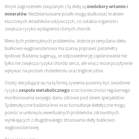
Innym zagrożeniem związanym z tą dietą są
niedobory witamin i
minerałów
. Niezbilansowane posiłki mogą skutkować brakiem
kluczowych składników odżywczych, co osłabia organizm i
zwiększa ryzyko wystąpienia różnych chorób.
Mimo tych potencjalnych problemów, dobrze przemyślana dieta
białkowo-węglowodanowa ma szansę poprawić parametry
lipidowe. Badania sugerują, że odpowiednie jej zaplanowanie nie
tylko nie zwiększa ryzyka chorób serca, ale wręcz może pozytywnie
wpływać na poziom cholesterolu oraz triglicerydów.
Osoby decydujące się na tę formę żywienia powinny być świadome
ryzyka
zespołu metabolicznego
oraz konieczności regularnego
monitorowania swojego stanu zdrowia pod okiem specjalistów.
Systematyczne badania krwi oraz konsultacje dietetyczne mogą
pomóc w uniknięciu ewentualnych problemów zdrowotnych
wynikających z długotrwałego stosowania diety białkowo-
węglowodanowej.