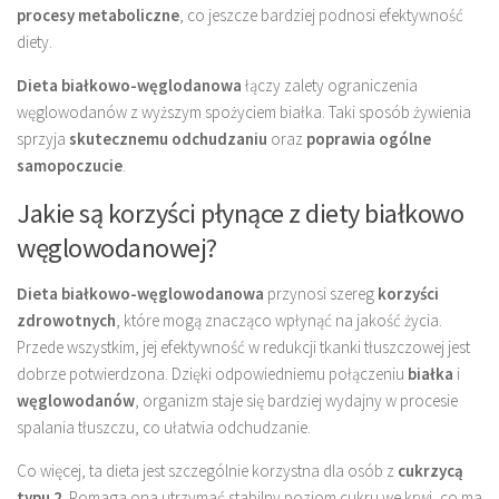
procesy metaboliczne
, co jeszcze bardziej podnosi efektywność
diety.
Dieta białkowo-węglodanowa
łączy zalety ograniczenia
węglowodanów z wyższym spożyciem białka. Taki sposób żywienia
sprzyja
skutecznemu odchudzaniu
oraz
poprawia ogólne
samopoczucie
.
Jakie są korzyści płynące z diety białkowo
węglowodanowej?
Dieta białkowo-węglowodanowa
przynosi szereg
korzyści
zdrowotnych
, które mogą znacząco wpłynąć na jakość życia.
Przede wszystkim, jej efektywność w redukcji tkanki tłuszczowej jest
dobrze potwierdzona. Dzięki odpowiedniemu połączeniu
białka
i
węglowodanów
, organizm staje się bardziej wydajny w procesie
spalania tłuszczu, co ułatwia odchudzanie.
Co więcej, ta dieta jest szczególnie korzystna dla osób z
cukrzycą
typu 2
. Pomaga ona utrzymać stabilny poziom cukru we krwi, co ma