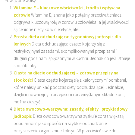
Powiązane wpisy:
Witamina E – kluczowe właściwości, źródła i wpływ na
zdrowie
Witamina E, znana jako potężny przeciwutleniacz,
odgrywa kluczową rolę w zdrowiu człowieka, a jej właściwości
są cenione nie tylko w dietetyce, ale...
Prosta dieta odchudzająca: tygodniowy jadłospis dla
leniwych
Dieta odchudzająca często kojarzy się z
restrykcyjnymi zasadami, skomplikowanymi przepisami i
długimi godzinami spędzonymi w kuchni. Jednak co jeśli istnieje
sposób, aby...
Ciasta na diecie odchudzającej – zdrowe przepisy na
słodkości
Ciasta często kojarzą się z kalorycznymi bombami,
które należy unikać podczas diety odchudzającej. Jednakże,
dzięki innowacyjnym przepisom i przemyślanym składnikom,
można cieszyć...
Dieta owocowo-warzywna: zasady, efekty i przykładowy
jadłospis
Dieta owocowo-warzywna zyskuje coraz większą
popularność jako sposób na szybkie odchudzanie i
oczyszczenie organizmu z toksyn. W przeciwieństwie do