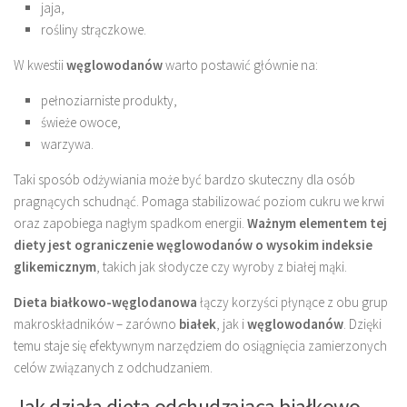
jaja,
rośliny strączkowe.
W kwestii
węglowodanów
warto postawić głównie na:
pełnoziarniste produkty,
świeże owoce,
warzywa.
Taki sposób odżywiania może być bardzo skuteczny dla osób
pragnących schudnąć. Pomaga stabilizować poziom cukru we krwi
oraz zapobiega nagłym spadkom energii.
Ważnym elementem tej
diety jest ograniczenie węglowodanów o wysokim indeksie
glikemicznym
, takich jak słodycze czy wyroby z białej mąki.
Dieta białkowo-węglodanowa
łączy korzyści płynące z obu grup
makroskładników – zarówno
białek
, jak i
węglowodanów
. Dzięki
temu staje się efektywnym narzędziem do osiągnięcia zamierzonych
celów związanych z odchudzaniem.
Jak działa dieta odchudzająca białkowo