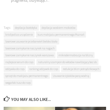
pragnienia, odżywiając i...
Tags:
depilacja białołęka
depilacja woskiem mokotów
kriolipoliza urządzenie
kurs makijażu permanentnego Poznań
laserowe usuwanie przebarwień bielsko biała
laserowe zamykanie naczynek na nogach
laserowe zamykanie naczynek warszawa
mikrodermabrazja na blizny
najlepsze serum do rzęs
naturalny szampon do włosów nawilżający bez sls
odżywka do rzęs
ranking odżywek do rzęs
redukcja blizn potrądzikowych
sprzęt do makijażu permanentnego
Usuwanie żylaków parą wodną
wegański tusz do rzęs
YOU MAY ALSO LIKE...