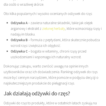
dla osób o wrażliwej skórze.
Oto kilka popularnych i wysoko ocenianych odżywek do rzęs:
Odżywka A
– zawiera naturalne składniki, takie jak olejek
arganowy i ekstrakt z
zielonej herbaty
, które wzmacniają rzęsy i
nadają im blasku.
Odżywka B
– formuła z peptydami, która skutecznie pobudza
wzrost rzęs i zwiększa ich objętość.
Odżywka C
– bogata w witaminy, chroni rzęsy przed
uszkodzeniami i wspomaga ich naturalny wzrost.
Dokonując zakupu, warto zwrócić uwagę na opinie innych
użytkowników oraz ich doświadczenia. Ranking odżywek do rzęs
może być cennym narzędziem, które pomoże w podjęciu decyzji o
najskuteczniejszym produkcie do pielęgnacji rzęs.
Jak działają odżywki do rzęs?
Odżywki do rzęs to produkty, które w ostatnich latach zyskują na