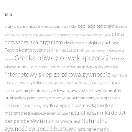
TAGI
depilacja białołęka
biurko do manicure
czarnuszka olej
chlorella
depilacja
dieta
laserowa skuteczność
depilacja woskiem mokotów
diamentowa mikrodermabrazja
oczyszczająca organizm
ekskluzywne olejki zapachowe
Fotele kosmetyczne
gabinet masażu gdańsk
gabinet medycyny estetycznej
Grecka oliwa z oliwek sprzedaż
henna do
kraków
henna farbowanie włosów
henna indyjska do włosów
włosów
internetowy sklep ze zdrową żywnością
kosmetyki
kuracja oczyszczająca
aloe vera
kosmetyki dla spa
kriolipoliza urządzenie
makijaż permanentny
laserowe zamykanie naczynek warszawa
brwi
makijaż permanentny w Warszawie
makijaż permanentny oczu
mydło aleppo z czarnuszką
mydło z
mikrodermabrazja ceny
naturalna szminka do ust
masłem shea
najlepsze serum do rzęs
Naturalna
bez parabenów
Naturalna woda java
żywność sprzedaż hurtowa
naturalne masło