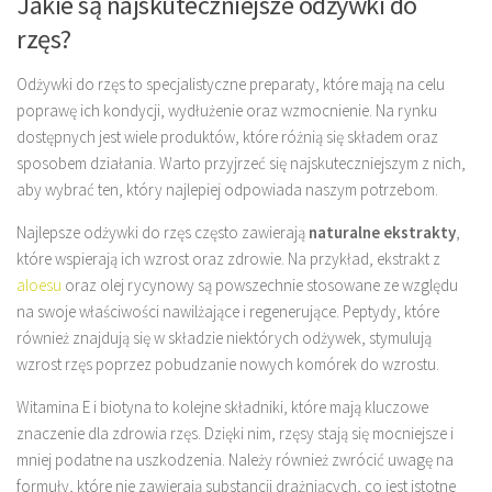
Jakie są najskuteczniejsze odżywki do
rzęs?
Odżywki do rzęs to specjalistyczne preparaty, które mają na celu
poprawę ich kondycji, wydłużenie oraz wzmocnienie. Na rynku
dostępnych jest wiele produktów, które różnią się składem oraz
sposobem działania. Warto przyjrzeć się najskuteczniejszym z nich,
aby wybrać ten, który najlepiej odpowiada naszym potrzebom.
Najlepsze odżywki do rzęs często zawierają
naturalne ekstrakty
,
które wspierają ich wzrost oraz zdrowie. Na przykład, ekstrakt z
aloesu
oraz olej rycynowy są powszechnie stosowane ze względu
na swoje właściwości nawilżające i regenerujące. Peptydy, które
również znajdują się w składzie niektórych odżywek, stymulują
wzrost rzęs poprzez pobudzanie nowych komórek do wzrostu.
Witamina E i biotyna to kolejne składniki, które mają kluczowe
znaczenie dla zdrowia rzęs. Dzięki nim, rzęsy stają się mocniejsze i
mniej podatne na uszkodzenia. Należy również zwrócić uwagę na
formuły, które nie zawierają substancji drażniących, co jest istotne