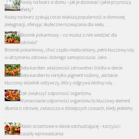
Kwasy na twarz w domu – jak je stosować i jakie przynoszą
efekty?
Kwasy na twarz zyskują coraz większą popularność w domowej
pielęgnacji, oferując skuteczne rozwiązania dla wielu …
Błonnik pokarmowy – co musisz o nim wiedzieć dla
zdrowia?
Błonnik pokarmowy, choć często niedoceniany, pełni kluczową rolę
w utrzymaniu zdrowia i dobrego samopoczucia. Jako …
Beta-karoten: właściwości zdrowotne i źródła w diecie
Beta-karoten to nie tylko pigment roślinny, ale także
kluczowy składnik odżywczy, który odgrywa istotną rolę …
Jak zwiększyć odporność organizmu.
Wzmacnianie odporności organizmu to kluczowy element
dbania o zdrowie, zwłaszcza w dzisiejszych czasach, kiedy jesteśmy
…
Masło orzechowe w diecie odchudzającej – korzyści i
zasady wprowadzania