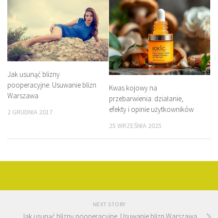
Jak usunąć blizny
pooperacyjne. Usuwanie blizn
Kwas kojowy na
Warszawa
przebarwienia: działanie,
efekty i opinie użytkowników
2 GRUDNIA 2017
25 WRZEŚNIA 2025
NEXT STORY
Jak usunąć blizny pooperacyjne. Usuwanie blizn Warszawa