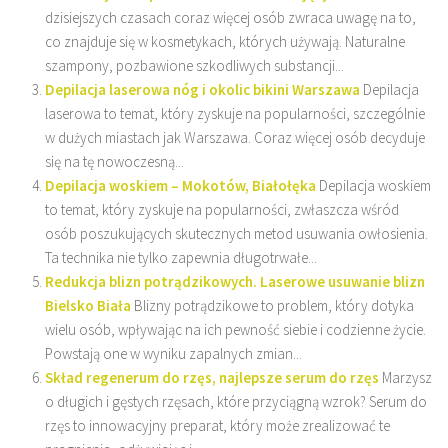
dzisiejszych czasach coraz więcej osób zwraca uwagę na to,
co znajduje się w kosmetykach, których używają. Naturalne
szampony, pozbawione szkodliwych substancji...
Depilacja laserowa nóg i okolic bikini Warszawa
Depilacja
laserowa to temat, który zyskuje na popularności, szczególnie
w dużych miastach jak Warszawa. Coraz więcej osób decyduje
się na tę nowoczesną...
Depilacja woskiem – Mokotów, Białołęka
Depilacja woskiem
to temat, który zyskuje na popularności, zwłaszcza wśród
osób poszukujących skutecznych metod usuwania owłosienia.
Ta technika nie tylko zapewnia długotrwałe...
Redukcja blizn potrądzikowych. Laserowe usuwanie blizn
Bielsko Biała
Blizny potrądzikowe to problem, który dotyka
wielu osób, wpływając na ich pewność siebie i codzienne życie.
Powstają one w wyniku zapalnych zmian...
Skład regenerum do rzęs, najlepsze serum do rzęs
Marzysz
o długich i gęstych rzęsach, które przyciągną wzrok? Serum do
rzęs to innowacyjny preparat, który może zrealizować te