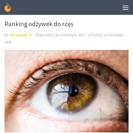
URODA
Ranking odżywek do rzęs
BY
WITARIANIE.PL
· PUBLISHED
30 LISTOPADA 2017
· UPDATED
10 GRUDNIA
2025