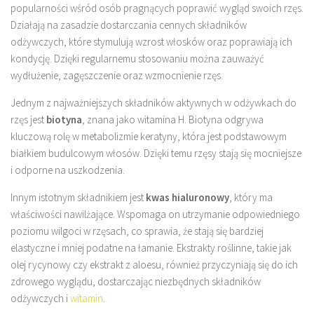
popularności wśród osób pragnących poprawić wygląd swoich rzęs.
Działają na zasadzie dostarczania cennych składników
odżywczych, które stymulują wzrost włosków oraz poprawiają ich
kondycję. Dzięki regularnemu stosowaniu można zauważyć
wydłużenie, zagęszczenie oraz wzmocnienie rzęs.
Jednym z najważniejszych składników aktywnych w odżywkach do
rzęs jest
biotyna
, znana jako witamina H. Biotyna odgrywa
kluczową rolę w metabolizmie keratyny, która jest podstawowym
białkiem budulcowym włosów. Dzięki temu rzęsy stają się mocniejsze
i odporne na uszkodzenia.
Innym istotnym składnikiem jest
kwas hialuronowy
, który ma
właściwości nawilżające. Wspomaga on utrzymanie odpowiedniego
poziomu wilgoci w rzęsach, co sprawia, że stają się bardziej
elastyczne i mniej podatne na łamanie. Ekstrakty roślinne, takie jak
olej rycynowy czy ekstrakt z aloesu, również przyczyniają się do ich
zdrowego wyglądu, dostarczając niezbędnych składników
odżywczych i
witamin
.