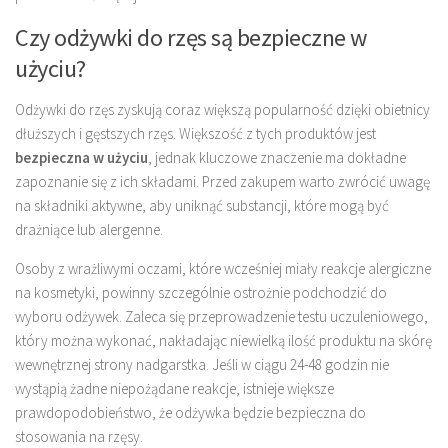
Czy odżywki do rzęs są bezpieczne w
użyciu?
Odżywki do rzęs zyskują coraz większą popularność dzięki obietnicy
dłuższych i gęstszych rzęs. Większość z tych produktów jest
bezpieczna w użyciu
, jednak kluczowe znaczenie ma dokładne
zapoznanie się z ich składami. Przed zakupem warto zwrócić uwagę
na składniki aktywne, aby uniknąć substancji, które mogą być
drażniące lub alergenne.
Osoby z wrażliwymi oczami, które wcześniej miały reakcje alergiczne
na kosmetyki, powinny szczególnie ostrożnie podchodzić do
wyboru odżywek. Zaleca się przeprowadzenie testu uczuleniowego,
który można wykonać, nakładając niewielką ilość produktu na skórę
wewnętrznej strony nadgarstka. Jeśli w ciągu 24-48 godzin nie
wystąpią żadne niepożądane reakcje, istnieje większe
prawdopodobieństwo, że odżywka będzie bezpieczna do
stosowania na rzęsy.