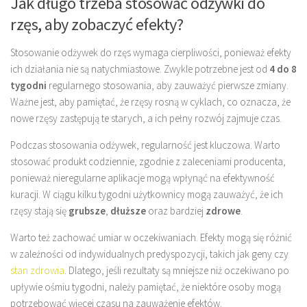
Jak długo trzeba stosować odżywki do
rzęs, aby zobaczyć efekty?
Stosowanie odżywek do rzęs wymaga cierpliwości, ponieważ efekty
ich działania nie są natychmiastowe. Zwykle potrzebne jest od
4 do 8
tygodni
regularnego stosowania, aby zauważyć pierwsze zmiany.
Ważne jest, aby pamiętać, że rzęsy rosną w cyklach, co oznacza, że
nowe rzęsy zastępują te starych, a ich pełny rozwój zajmuje czas.
Podczas stosowania odżywek, regularność jest kluczowa. Warto
stosować produkt codziennie, zgodnie z zaleceniami producenta,
ponieważ nieregularne aplikacje mogą wpłynąć na efektywność
kuracji. W ciągu kilku tygodni użytkownicy mogą zauważyć, że ich
rzęsy stają się
grubsze
,
dłuższe
oraz bardziej
zdrowe
.
Warto też zachować umiar w oczekiwaniach. Efekty mogą się różnić
w zależności od indywidualnych predyspozycji, takich jak geny czy
stan zdrowia
. Dlatego, jeśli rezultaty są mniejsze niż oczekiwano po
upływie ośmiu tygodni, należy pamiętać, że niektóre osoby mogą
potrzebować więcej czasu na zauważenie efektów.