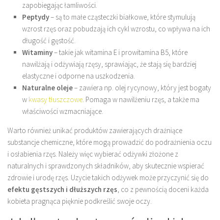
zapobiegając łamliwości.
Peptydy
– są to małe cząsteczki białkowe, które stymulują
wzrost rzęs oraz pobudzają ich cykl wzrostu, co wpływa na ich
długość i gęstość.
Witaminy
– takie jak witamina E i prowitamina B5, które
nawilżają i odżywiają rzęsy, sprawiając, że stają się bardziej
elastyczne i odporne na uszkodzenia.
Naturalne oleje
– zawiera np. olej rycynowy, który jest bogaty
w
kwasy tłuszczowe
. Pomaga w nawilżeniu rzęs, a także ma
właściwości wzmacniające.
Warto również unikać produktów zawierających drażniące
substancje chemiczne, które mogą prowadzić do podrażnienia oczu
i osłabienia rzęs. Należy więc wybierać odżywki złożone z
naturalnych i sprawdzonych składników, aby skutecznie wspierać
zdrowie i urodę rzęs. Uzycie takich odżywek może przyczynić się do
efektu gęstszych i dłuższych rzęs
, co z pewnością doceni każda
kobieta pragnąca pięknie podkreślić swoje oczy.