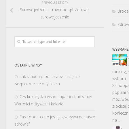
PREVIOUS STORY
Surowe jedzenie – rawfoods.pl. Zdrowe,
Uroda
surowe jedzenie
Zdrow
WYBRANE
N
s
OSTATNIE WPISY
ranking, 
Jak schudnąć po cesarskim cięciu?
wyboru
Bezpieczne metody i dieta
Samoopal
popularno
Czy kukurydza wspomaga odchudzanie?
możliwość
Wartości odżywcze i kalorie
złocistej
konieczn
Fast food – co to jest i jak wpływa na nasze
na …
zdrowie?