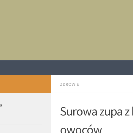
ZDROWIE
IE
Surowa zupa z 
owoców