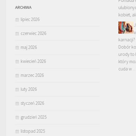
Pomada d
ARCHIWA
ulubiony
kobiet, al
lipiec 2026
J
w
czerwiec 2026
karnacji?
Dobór ko
maj 2026
urody to
kwiecień 2026
który mo
cuda w 
marzec 2026
luty 2026
styczeń 2026
grudzień 2025
listopad 2025