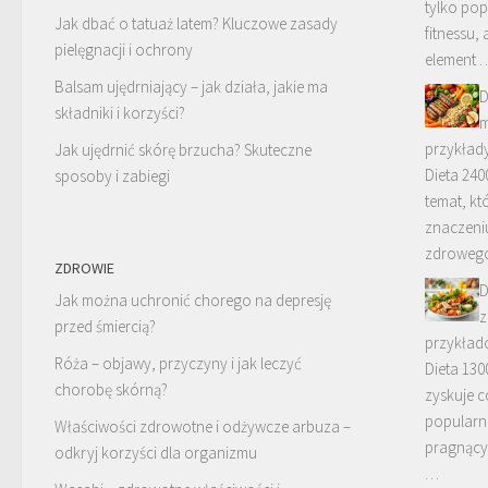
tylko pop
Jak dbać o tatuaż latem? Kluczowe zasady
fitnessu,
pielęgnacji i ochrony
element 
Balsam ujędrniający – jak działa, jakie ma
D
składniki i korzyści?
m
przykład
Jak ujędrnić skórę brzucha? Skuteczne
Dieta 240
sposoby i zabiegi
temat, kt
znaczeni
zdrowego
ZDROWIE
D
Jak można uchronić chorego na depresję
z
przed śmiercią?
przykład
Róża – objawy, przyczyny i jak leczyć
Dieta 130
chorobę skórną?
zyskuje c
popularn
Właściwości zdrowotne i odżywcze arbuza –
pragnący
odkryj korzyści dla organizmu
…