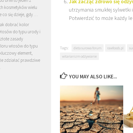
o brwi to jeden z
Jak zacząć zdrowo się odży
ch kosmetyków wielu
utrzymania smukłej sylwetki i
e co się dzieje, gdy …
Potwierdzić to może każdy le
ak dobrać kolor
łosów do typu urody i
 złote zasady
loru włosów do typu
Tags:
dieta surowa forum
rawfoods.pl
su
 kluczowy element,
witarianizm odżywianie
że zdziałać prawdziwe
…
YOU MAY ALSO LIKE...