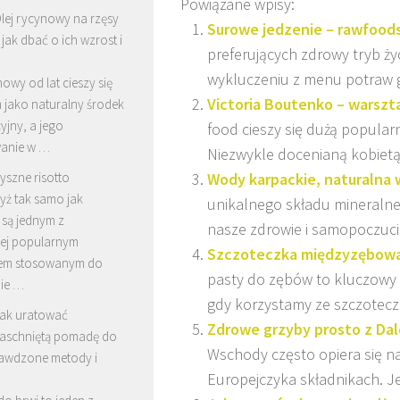
Powiązane wpisy:
lej rycynowy na rzęsy
Surowe jedzenie – rawfoods
 jak dbać o ich wzrost i
preferujących zdrowy tryb ży
wykluczeniu z menu potraw 
nowy od lat cieszy się
Victoria Boutenko – warszta
 jako naturalny środek
yjny, a jego
food cieszy się dużą popular
anie w …
Niezwykle docenianą kobietą w
yszne risotto
Wody karpackie, naturalna 
yż tak samo jak
unikalnego składu mineralne
 są jednym z
nasze zdrowie i samopoczucie
iej popularnym
Szczoteczka międzyzębowa 
iem stosowanym do
pasty do zębów to kluczowy 
Nie …
gdy korzystamy ze szczotecz
ak uratować
Zdrowe grzyby prosto z Da
aschniętą pomadę do
Wschody często opiera się n
rawdzone metody i
Europejczyka składnikach. Je