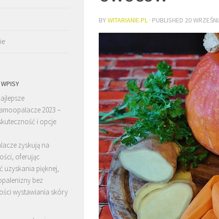
BY
WITARIANIE.PL
· PUBLISHED
20 WRZEŚNI
ie
 WPISY
ajlepsze
amoopalacze 2023 –
skuteczność i opcje
acze zyskują na
ści, oferując
 uzyskania pięknej,
 opalenizny bez
ości wystawiania skóry