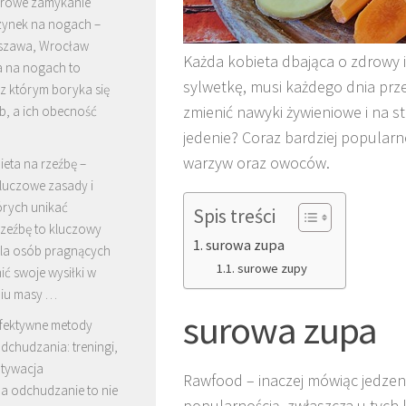
erowe zamykanie
ynek na nogach –
szawa, Wrocław
Każda kobieta dbająca o zdrowy i
 na nogach to
sylwetkę, musi każdego dnia prz
z którym boryka się
zmienić nawyki żywieniowe i na
b, a ich obecność
jedenie? Coraz bardziej popularn
warzyw oraz owoców.
ieta na rzeźbę –
luczowe zasady i
órych unikać
Spis treści
rzeźbę to kluczowy
surowa zupa
dla osób pragnących
surowe zupy
ć swoje wysiłki w
iu masy …
surowa zupa
fektywne metody
dchudzania: treningi,
otywacja
Rawfood – inaczej mówiąc jedzen
na odchudzanie to nie
popularnością, zwłaszcza u tych 