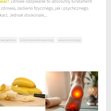
wiać?
Zdrowe odżywianie to absolutny fundament
 zdrowia, zarówno fizycznego, jak i psychicznego.
karz. Jednak doskonale...
rowe jedzenie
victoria boutenko warsztaty
witarianie przepisy