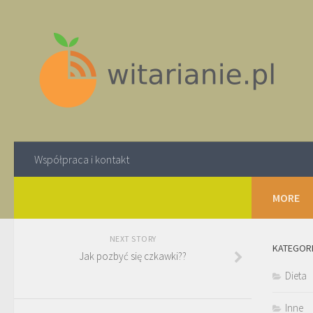
Współpraca i kontakt
MORE
NEXT STORY
KATEGOR
Jak pozbyć się czkawki??
Dieta
Inne