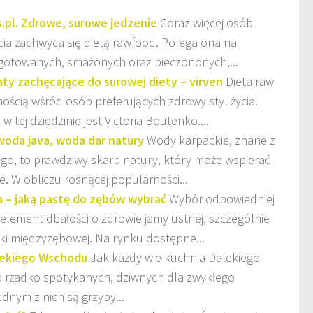
.pl. Zdrowe, surowe jedzenie
Coraz więcej osób
cia zachwyca się dietą rawfood. Polega ona na
gotowanych, smażonych oraz pieczononych,...
ty zachęcające do surowej diety – virven
Dieta raw
nością wśród osób preferujących zdrowy styl życia.
 tej dziedzinie jest Victoria Boutenko....
woda java, woda dar natury
Wody karpackie, znane z
go, to prawdziwy skarb natury, który może wspierać
. W obliczu rosnącej popularności...
– jaką pastę do zębów wybrać
Wybór odpowiedniej
element dbałości o zdrowie jamy ustnej, szczególnie
ki międzyzębowej. Na rynku dostępne...
lekiego Wschodu
Jak każdy wie kuchnia Dalekiego
a rzadko spotykanych, dziwnych dla zwykłego
dnym z nich są grzyby...