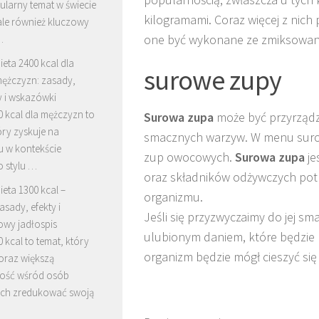
ularny temat w świecie
kilogramami. Coraz więcej z nich
 ale również kluczowy
one być wykonane ze zmiksowany
…
ieta 2400 kcal dla
surowe zupy
ężczyzn: zasady,
y i wskazówki
0 kcal dla mężczyzn to
Surowa zupa
może być przyrządzo
óry zyskuje na
smacznych warzyw. W menu surow
u w kontekście
zup owocowych.
Surowa zupa
je
 stylu …
oraz składników odżywczych po
ieta 1300 kcal –
organizmu.
asady, efekty i
Jeśli się przyzwyczaimy do jej sm
owy jadłospis
ulubionym daniem, które będzie
0 kcal to temat, który
organizm będzie mógł cieszyć się
oraz większą
ość wśród osób
ch zredukować swoją