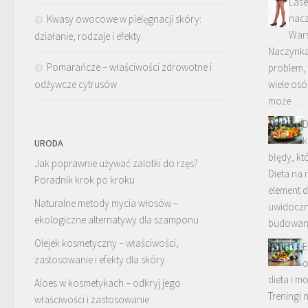
Las
nacz
Kwasy owocowe w pielęgnacji skóry:
War
działanie, rodzaje i efekty
Naczynka
Pomarańcze – właściwości zdrowotne i
problem, 
odżywcze cytrusów
wiele osó
może …
D
k
URODA
błędy, kt
Jak poprawnie używać zalotki do rzęs?
Dieta na 
Poradnik krok po kroku
element 
Naturalne metody mycia włosów –
uwidoczni
ekologiczne alternatywy dla szamponu
budowan
Olejek kosmetyczny – właściwości,
E
zastosowanie i efekty dla skóry
o
dieta i m
Aloes w kosmetykach – odkryj jego
Treningi 
właściwości i zastosowanie