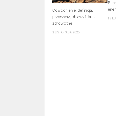
Bana
ener
Odwodnienie: definicja,
przyczyny, objawy i skutki
13 L
zdrowotne
2 LISTOPADA 2025