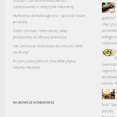
Wasabi – zdrowotne właściwości i
O
zastosowanie w medycynie naturalnej
–
Hurtownia stomatologiczna – sprawdź nasze
gęstość?
produkty
Olej rycy
uznaniem
Dieta i zdrowie – internetowy sklep
pielęgnac
producenta ze zdrową żywnością
zastosow
Jak zachować motywację do ćwiczeń i diety
P
na dłużej?
R
Przywry pasożytnicze: charakterystyka,
ziemniaki
objawy i leczenie
najbardz
składnik
obiadu. 
J
z
NAJNOWSZE KOMENTARZE
brwi? Sp
porady