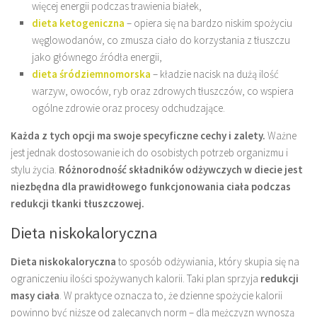
więcej energii podczas trawienia białek,
dieta ketogeniczna
– opiera się na bardzo niskim spożyciu
węglowodanów, co zmusza ciało do korzystania z tłuszczu
jako głównego źródła energii,
dieta śródziemnomorska
– kładzie nacisk na dużą ilość
warzyw, owoców, ryb oraz zdrowych tłuszczów, co wspiera
ogólne zdrowie oraz procesy odchudzające.
Każda z tych opcji ma swoje specyficzne cechy i zalety.
Ważne
jest jednak dostosowanie ich do osobistych potrzeb organizmu i
stylu życia.
Różnorodność składników odżywczych w diecie jest
niezbędna dla prawidłowego funkcjonowania ciała podczas
redukcji tkanki tłuszczowej.
Dieta niskokaloryczna
Dieta niskokaloryczna
to sposób odżywiania, który skupia się na
ograniczeniu ilości spożywanych kalorii. Taki plan sprzyja
redukcji
masy ciała
. W praktyce oznacza to, że dzienne spożycie kalorii
powinno być niższe od zalecanych norm – dla mężczyzn wynoszą