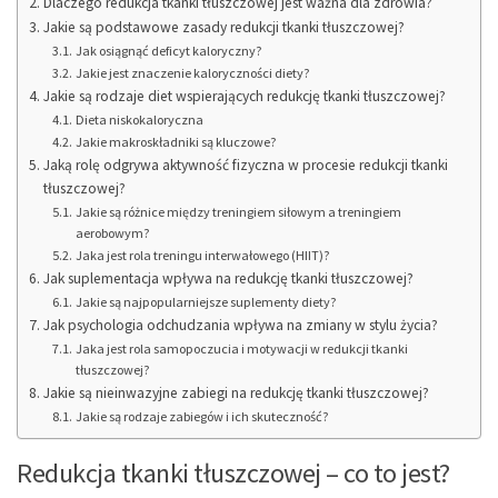
Dlaczego redukcja tkanki tłuszczowej jest ważna dla zdrowia?
Jakie są podstawowe zasady redukcji tkanki tłuszczowej?
Jak osiągnąć deficyt kaloryczny?
Jakie jest znaczenie kaloryczności diety?
Jakie są rodzaje diet wspierających redukcję tkanki tłuszczowej?
Dieta niskokaloryczna
Jakie makroskładniki są kluczowe?
Jaką rolę odgrywa aktywność fizyczna w procesie redukcji tkanki
tłuszczowej?
Jakie są różnice między treningiem siłowym a treningiem
aerobowym?
Jaka jest rola treningu interwałowego (HIIT)?
Jak suplementacja wpływa na redukcję tkanki tłuszczowej?
Jakie są najpopularniejsze suplementy diety?
Jak psychologia odchudzania wpływa na zmiany w stylu życia?
Jaka jest rola samopoczucia i motywacji w redukcji tkanki
tłuszczowej?
Jakie są nieinwazyjne zabiegi na redukcję tkanki tłuszczowej?
Jakie są rodzaje zabiegów i ich skuteczność?
Redukcja tkanki tłuszczowej – co to jest?