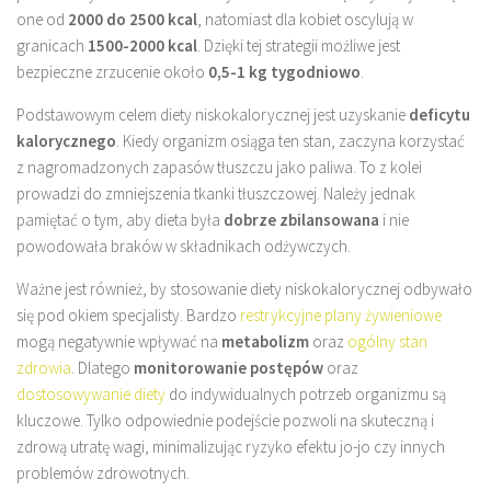
one od
2000 do 2500 kcal
, natomiast dla kobiet oscylują w
granicach
1500-2000 kcal
. Dzięki tej strategii możliwe jest
bezpieczne zrzucenie około
0,5-1 kg tygodniowo
.
Podstawowym celem diety niskokalorycznej jest uzyskanie
deficytu
kalorycznego
. Kiedy organizm osiąga ten stan, zaczyna korzystać
z nagromadzonych zapasów tłuszczu jako paliwa. To z kolei
prowadzi do zmniejszenia tkanki tłuszczowej. Należy jednak
pamiętać o tym, aby dieta była
dobrze zbilansowana
i nie
powodowała braków w składnikach odżywczych.
Ważne jest również, by stosowanie diety niskokalorycznej odbywało
się pod okiem specjalisty. Bardzo
restrykcyjne plany żywieniowe
mogą negatywnie wpływać na
metabolizm
oraz
ogólny stan
zdrowia
. Dlatego
monitorowanie postępów
oraz
dostosowywanie diety
do indywidualnych potrzeb organizmu są
kluczowe. Tylko odpowiednie podejście pozwoli na skuteczną i
zdrową utratę wagi, minimalizując ryzyko efektu jo-jo czy innych
problemów zdrowotnych.