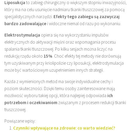
Liposukcja
to zabieg chirurgiczny o większym stopniu inwazyjności,
który ma na celu usunięcie nadmiaru tkanki tłuszczowej za pomocą
specjalistycznych narzędzi.
Efekty tego zabiegu są zazwyczaj
bardzo zadowalające
i widoczne niemal od razu po wykonaniu.
Elektrostymulacja
opiera się na wykorzystaniu impulsów
elektrycznych do aktywacji mięśni oraz wspomagania procesu
spalania tkanki tłuszczowej. Po kilku sesjach można liczyć na
redukcję rzędu około
15%
. Choć efekty tej metody nie dorównują
tym uzyskiwanym przy kriolipolizie czy liposukcji, elektrostymulacja
może być wartościowym uzupełnieniem innych strategii.
Każda z wymienionych metod ma swoje indywidualne cechy i
poziom skuteczności. Dzięki temu osoby zainteresowane mają
możliwość wyboru takiej opcji, która najlepiej odpowiada
ich
potrzebom i oczekiwaniom
związanym z procesem redukcji tkanki
tłuszczowej.
Powiązane wpisy:
Czynniki wpływające na zdrowie: co warto wiedzieć?