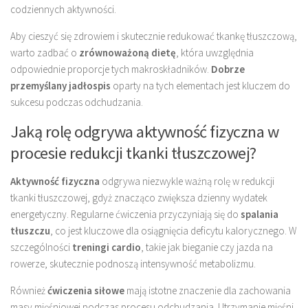
codziennych aktywności.
Aby cieszyć się zdrowiem i skutecznie redukować tkankę tłuszczową,
warto zadbać o
zrównoważoną dietę
, która uwzględnia
odpowiednie proporcje tych makroskładników.
Dobrze
przemyślany jadłospis
oparty na tych elementach jest kluczem do
sukcesu podczas odchudzania.
Jaką rolę odgrywa aktywność fizyczna w
procesie redukcji tkanki tłuszczowej?
Aktywność fizyczna
odgrywa niezwykle ważną rolę w redukcji
tkanki tłuszczowej, gdyż znacząco zwiększa dzienny wydatek
energetyczny. Regularne ćwiczenia przyczyniają się do
spalania
tłuszczu
, co jest kluczowe dla osiągnięcia deficytu kalorycznego. W
szczególności
treningi cardio
, takie jak bieganie czy jazda na
rowerze, skutecznie podnoszą intensywność metabolizmu.
Również
ćwiczenia siłowe
mają istotne znaczenie dla zachowania
masy mięśniowej podczas procesu odchudzania. Utrzymanie mięśni