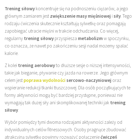
Trening siłowy
koncentruje się na podnoszeniu ciężarów, a jego
głównym zamiarem jest
zwiększenie masy mięśniowej
i
siły
. Tego
rodzaju ćwiczenia skutecznie kształtują sylwetkę oraz pomagają
zapobiegać utracie mięśni w trakcie odchudzania. Co więcej,
regularny
trening siłowy
przyspiesza
metabolizm
w spoczynku,
co oznacza, że nawet po zakończeniu sesji nadal możemy spalać
kalorie.
Z kolei
trening aerobowy
to dłuższe sesje o niższej intensywności,
takie jak bieganie, pływanie czy jazda na rowerze. Jego głównym
celem jest
poprawa wydolności
sercowo-naczyniowej
oraz
wspieranie redukcji tkanki tłuszczowej. Dla osób początkujących te
formy aktywności mogą być bardziej przystępne, ponieważ nie
wymagają tak dużej siły ani skomplikowanej techniki jak
trening
siłowy
.
Wybór pomiędzy tymi dwoma rodzajami aktywności zależy od
indywidualnych celów fitnessowych. Osoby pragnące zbudować
atrakcyjną sylwetkę powinny rozważyć połączenie
ćwiczeń