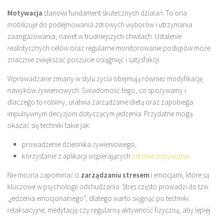
Motywacja
stanowi fundament skutecznych działań. To ona
mobilizuje do podejmowania zdrowych wyborów i utrzymania
zaangażowania, nawet w trudniejszych chwilach. Ustalenie
realistycznych celów oraz regularne monitorowanie postępów może
znacznie zwiększać poczucie osiągnięć i satysfakcji.
Wprowadzane zmiany w stylu życia obejmują również modyfikację
nawyków żywieniowych. Świadomość tego, co spożywamy i
dlaczego to robimy, ułatwia zarządzanie dietą oraz zapobiega
impulsywnym decyzjom dotyczącym jedzenia. Przydatne mogą
okazać się techniki takie jak:
prowadzenie dziennika żywieniowego,
korzystanie z aplikacji wspierających
zdrowe odżywianie
.
Nie można zapominać o
zarządzaniu stresem
i emocjami, które są
kluczowe w psychologii odchudzania. Stres często prowadzi do tzw.
„jedzenia emocjonalnego”, dlatego warto sięgnąć po techniki
relaksacyjne, medytację czy regularną aktywność fizyczną, aby lepiej