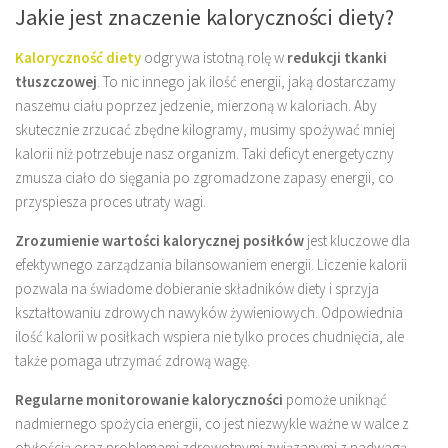
Jakie jest znaczenie kaloryczności diety?
Kaloryczność diety
odgrywa istotną rolę w
redukcji tkanki
tłuszczowej
. To nic innego jak ilość energii, jaką dostarczamy
naszemu ciału poprzez jedzenie, mierzoną w kaloriach. Aby
skutecznie zrzucać zbędne kilogramy, musimy spożywać mniej
kalorii niż potrzebuje nasz organizm. Taki deficyt energetyczny
zmusza ciało do sięgania po zgromadzone zapasy energii, co
przyspiesza proces utraty wagi.
Zrozumienie wartości kalorycznej posiłków
jest kluczowe dla
efektywnego zarządzania bilansowaniem energii. Liczenie kalorii
pozwala na świadome dobieranie składników diety i sprzyja
kształtowaniu zdrowych nawyków żywieniowych. Odpowiednia
ilość kalorii w posiłkach wspiera nie tylko proces chudnięcia, ale
także pomaga utrzymać zdrową wagę.
Regularne monitorowanie kaloryczności
pomoże uniknąć
nadmiernego spożycia energii, co jest niezwykle ważne w walce z
otyłością oraz problemami zdrowotnymi związanymi z nadwagą.