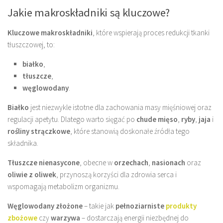
Jakie makroskładniki są kluczowe?
Kluczowe makroskładniki
, które wspierają proces redukcji tkanki
tłuszczowej, to:
białko
,
tłuszcze
,
węglowodany
.
Białko
jest niezwykle istotne dla zachowania masy mięśniowej oraz
regulacji apetytu. Dlatego warto sięgać po
chude mięso
,
ryby
,
jaja
i
rośliny strączkowe
, które stanowią doskonałe źródła tego
składnika.
Tłuszcze nienasycone
, obecne w
orzechach
,
nasionach
oraz
oliwie z oliwek
, przynoszą korzyści dla zdrowia serca i
wspomagają metabolizm organizmu.
Węglowodany złożone
– takie jak
pełnoziarniste
produkty
zbożowe
czy
warzywa
– dostarczają energii niezbędnej do