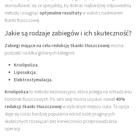
skonsultować się ze specjalistą, by dobrać najbardziej odpowiednią
metodę i osiągnąć
optymalne rezultaty
w walce z nadmiarem
tkanki tłuszczowej.
Jakie są rodzaje zabiegów i ich skuteczność?
Zabiegi mające na celu redukcję tkanki tłuszczowej
można
podzielić na kilka głównych kategorii:
Kriolipoliza
,
Liposukcja
,
Elektrostymulacja.
Kriolipoliza
to metoda bezinwazyjna, która polega na schładzaniu
komórek tłuszczowych. Po serii sesji można uzyskać nawet
40%
redukcji tkanki tłuszczowej
w wybranym miejscu ciała. Ta opcja
staje się coraz bardziej popularna wśród osób pragnących
skutecznych rozwiązań bez konieczności przeprowadzania
operacji.