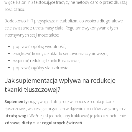
więcej kalorii niż te stosujące tradycyjne metody cardio przez dłuższą
ilość czasu.
Dodatkowo HIIT przyspiesza metabolizm, co wspiera długofalowe
cele związane z utratą masy ciała. Regularne wykonywanie tych
intensywnych sesji może także:
poprawić ogólną wydolność,
zwiększyć kondycję układu sercowo-naczyniowego,
wspierać redukcję tkanki tłuszczowej,
poprawić ogólny stan zdrowia.
Jak suplementacja wpływa na redukcję
tkanki tłuszczowej?
Suplementy
odgrywają istotną rolę w procesie redukcji tkanki
tłuszczowej, wspierając organizm w dążeniu do celów związanych z
utratą wagi
. Ważne jest jednak, aby traktować je jako uzupełnienie
zdrowej diety
oraz
regularnych ćwiczeń
.