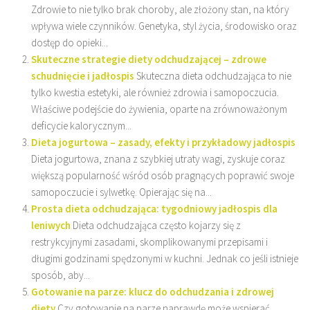
Zdrowie to nie tylko brak choroby, ale złożony stan, na który
wpływa wiele czynników. Genetyka, styl życia, środowisko oraz
dostęp do opieki...
Skuteczne strategie diety odchudzającej – zdrowe
schudnięcie i jadłospis
Skuteczna dieta odchudzająca to nie
tylko kwestia estetyki, ale również zdrowia i samopoczucia.
Właściwe podejście do żywienia, oparte na zrównoważonym
deficycie kalorycznym...
Dieta jogurtowa – zasady, efekty i przykładowy jadłospis
Dieta jogurtowa, znana z szybkiej utraty wagi, zyskuje coraz
większą popularność wśród osób pragnących poprawić swoje
samopoczucie i sylwetkę. Opierając się na...
Prosta dieta odchudzająca: tygodniowy jadłospis dla
leniwych
Dieta odchudzająca często kojarzy się z
restrykcyjnymi zasadami, skomplikowanymi przepisami i
długimi godzinami spędzonymi w kuchni. Jednak co jeśli istnieje
sposób, aby...
Gotowanie na parze: klucz do odchudzania i zdrowej
diety
Czy gotowanie na parze naprawdę może wspierać