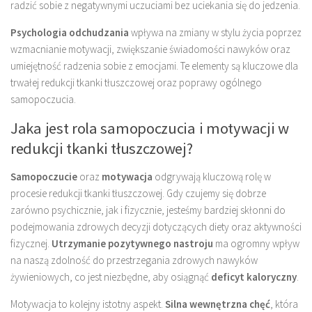
radzić sobie z negatywnymi uczuciami bez uciekania się do jedzenia.
Psychologia odchudzania
wpływa na zmiany w stylu życia poprzez
wzmacnianie motywacji, zwiększanie świadomości nawyków oraz
umiejętność radzenia sobie z emocjami. Te elementy są kluczowe dla
trwałej redukcji tkanki tłuszczowej oraz poprawy ogólnego
samopoczucia.
Jaka jest rola samopoczucia i motywacji w
redukcji tkanki tłuszczowej?
Samopoczucie
oraz
motywacja
odgrywają kluczową rolę w
procesie redukcji tkanki tłuszczowej. Gdy czujemy się dobrze
zarówno psychicznie, jak i fizycznie, jesteśmy bardziej skłonni do
podejmowania zdrowych decyzji dotyczących diety oraz aktywności
fizycznej.
Utrzymanie pozytywnego nastroju
ma ogromny wpływ
na naszą zdolność do przestrzegania zdrowych nawyków
żywieniowych, co jest niezbędne, aby osiągnąć
deficyt kaloryczny
.
Motywacja to kolejny istotny aspekt.
Silna wewnętrzna chęć
, która