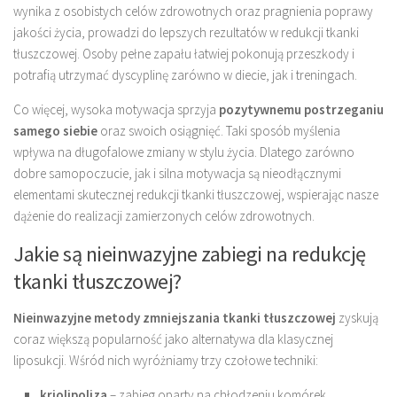
wynika z osobistych celów zdrowotnych oraz pragnienia poprawy
jakości życia, prowadzi do lepszych rezultatów w redukcji tkanki
tłuszczowej. Osoby pełne zapału łatwiej pokonują przeszkody i
potrafią utrzymać dyscyplinę zarówno w diecie, jak i treningach.
Co więcej, wysoka motywacja sprzyja
pozytywnemu postrzeganiu
samego siebie
oraz swoich osiągnięć. Taki sposób myślenia
wpływa na długofalowe zmiany w stylu życia. Dlatego zarówno
dobre samopoczucie, jak i silna motywacja są nieodłącznymi
elementami skutecznej redukcji tkanki tłuszczowej, wspierając nasze
dążenie do realizacji zamierzonych celów zdrowotnych.
Jakie są nieinwazyjne zabiegi na redukcję
tkanki tłuszczowej?
Nieinwazyjne metody zmniejszania tkanki tłuszczowej
zyskują
coraz większą popularność jako alternatywa dla klasycznej
liposukcji. Wśród nich wyróżniamy trzy czołowe techniki:
kriolipoliza
– zabieg oparty na chłodzeniu komórek