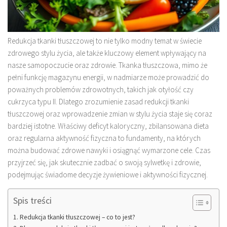
Redukcja tkanki tłuszczowej to nie tylko modny temat w świecie
zdrowego stylu życia, ale także kluczowy element wpływający na
nasze samopoczucie oraz zdrowie. Tkanka tłuszczowa, mimo że
pełni funkcję magazynu energii, w nadmiarze może prowadzić do
poważnych problemów zdrowotnych, takich jak otyłość czy
cukrzyca typu II. Dlatego zrozumienie zasad redukcji tkanki
tłuszczowej oraz wprowadzenie zmian w stylu życia staje się coraz
bardziej istotne. Właściwy deficyt kaloryczny, zbilansowana dieta
oraz regularna aktywność fizyczna to fundamenty, na których
można budować zdrowe nawyki i osiągnąć wymarzone cele. Czas
przyjrzeć się, jak skutecznie zadbać o swoją sylwetkę i zdrowie,
podejmując świadome decyzje żywieniowe i aktywności fizycznej.
Spis treści
Redukcja tkanki tłuszczowej – co to jest?