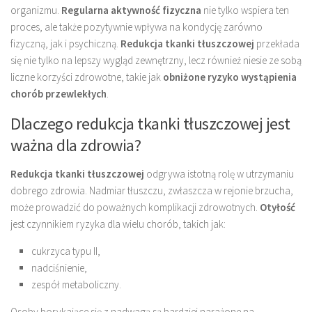
organizmu.
Regularna aktywność fizyczna
nie tylko wspiera ten
proces, ale także pozytywnie wpływa na kondycję zarówno
fizyczną, jak i psychiczną.
Redukcja tkanki tłuszczowej
przekłada
się nie tylko na lepszy wygląd zewnętrzny, lecz również niesie ze sobą
liczne korzyści zdrowotne, takie jak
obniżone ryzyko wystąpienia
chorób przewlekłych
.
Dlaczego redukcja tkanki tłuszczowej jest
ważna dla zdrowia?
Redukcja tkanki tłuszczowej
odgrywa istotną rolę w utrzymaniu
dobrego zdrowia. Nadmiar tłuszczu, zwłaszcza w rejonie brzucha,
może prowadzić do poważnych komplikacji zdrowotnych.
Otyłość
jest czynnikiem ryzyka dla wielu chorób, takich jak:
cukrzyca typu II,
nadciśnienie,
zespół metaboliczny.
Osoby borykające się z nadwagą są bardziej narażone na