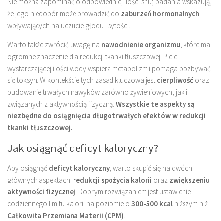
Nie można zapominać o odpowiedniej ilości snu; badania wskazują,
że jego niedobór może prowadzić do
zaburzeń hormonalnych
wpływających na uczucie głodu i sytości.
Warto także zwrócić uwagę na
nawodnienie organizmu
, które ma
ogromne znaczenie dla redukcji tkanki tłuszczowej. Picie
wystarczającej ilości wody wspiera metabolizm i pomaga pozbywać
się toksyn. W kontekście tych zasad kluczowa jest
cierpliwość
oraz
budowanie trwałych nawyków zarówno żywieniowych, jak i
związanych z aktywnością fizyczną.
Wszystkie te aspekty są
niezbędne do osiągnięcia długotrwałych efektów w redukcji
tkanki tłuszczowej.
Jak osiągnąć deficyt kaloryczny?
Aby osiągnąć
deficyt kaloryczny
, warto skupić się na dwóch
głównych aspektach:
redukcji spożycia kalorii
oraz
zwiększeniu
aktywności fizycznej
. Dobrym rozwiązaniem jest ustawienie
codziennego limitu kalorii na poziomie o
300-500 kcal
niższym niż
Całkowita Przemiana Materii (CPM)
.