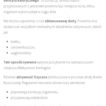
deficytu kalorycznego
. To oznacza, że ilość kalorii
przyjmowanych z jedzeniem powinna być mniejsza niż ta, którą
organizm wykorzystuje w ciągu dnia.
Nie można zapominać o roli
zbilansowanej diety
. Powinna ona
dostarczać wszystkich niezbędnych składników odżywczych, takich
jak:
białko,
zdrowe tłuszcze,
węglowodany.
Taki sposób żywienia
wpływa pozytywnie na samopoczucie i
zwiększa efektywność treningów.
Również
aktywność fizyczna
jest kluczowa w procesie utraty tkanki
tłuszczowej. Regularne ćwiczenia siłowe oraz aerobowe:
poprawiają kondycję organizmu,
przyspieszają metabolizm.