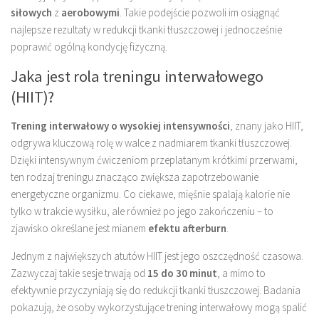
siłowych
z
aerobowymi
. Takie podejście pozwoli im osiągnąć
najlepsze rezultaty w redukcji tkanki tłuszczowej i jednocześnie
poprawić ogólną kondycję fizyczną.
Jaka jest rola treningu interwałowego
(HIIT)?
Trening interwałowy o wysokiej intensywności
, znany jako HIIT,
odgrywa kluczową rolę w walce z nadmiarem tkanki tłuszczowej.
Dzięki intensywnym ćwiczeniom przeplatanym krótkimi przerwami,
ten rodzaj treningu znacząco zwiększa zapotrzebowanie
energetyczne organizmu. Co ciekawe, mięśnie spalają kalorie nie
tylko w trakcie wysiłku, ale również po jego zakończeniu – to
zjawisko określane jest mianem
efektu afterburn
.
Jednym z największych atutów HIIT jest jego oszczędność czasowa.
Zazwyczaj takie sesje trwają od
15 do 30 minut
, a mimo to
efektywnie przyczyniają się do redukcji tkanki tłuszczowej. Badania
pokazują, że osoby wykorzystujące trening interwałowy mogą spalić