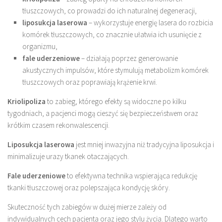
tłuszczowych, co prowadzi do ich naturalnej degeneracji,
liposukcja laserowa
– wykorzystuje energię lasera do rozbicia
komórek tłuszczowych, co znacznie ułatwia ich usunięcie z
organizmu,
fale uderzeniowe
– działają poprzez generowanie
akustycznych impulsów, które stymulują metabolizm komórek
tłuszczowych oraz poprawiają krążenie krwi.
Kriolipoliza
to zabieg, którego efekty są widoczne po kilku
tygodniach, a pacjenci mogą cieszyć się bezpieczeństwem oraz
krótkim czasem rekonwalescencji.
Liposukcja laserowa
jest mniej inwazyjna niż tradycyjna liposukcja i
minimalizuje urazy tkanek otaczających.
Fale uderzeniowe
to efektywna technika wspierająca redukcję
tkanki tłuszczowej oraz polepszająca kondycję skóry.
Skuteczność tych zabiegów w dużej mierze zależy od
indywidualnych cech pacjenta oraz jego stylu życia. Dlatego warto