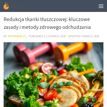
DIETA
Redukcja tkanki tłuszczowej: kluczowe
zasady i metody zdrowego odchudzania
BY
WITARIANIE.PL
· PUBLISHED
5 CZERWCA 2025
· UPDATED
5 MARCA 2025