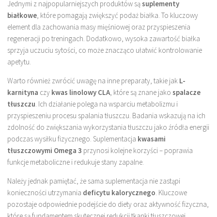
Jednymi z najpopularniejszych produktów są
suplementy
białkowe
, które pomagają zwiększyć podaż białka. To kluczowy
element dla zachowania masy mięśniowej oraz przyspieszenia
regeneracji po treningach. Dodatkowo, wysoka zawartość białka
sprzyja uczuciu sytości, co może znacząco ułatwić kontrolowanie
apetytu.
Warto również zwrócić uwagę na inne preparaty, takie jak
L-
karnityna
czy
kwas linolowy CLA
, które są znane jako
spalacze
tłuszczu
. Ich działanie polega na wsparciu metabolizmu i
przyspieszeniu procesu spalania tłuszczu. Badania wskazują na ich
zdolność do zwiększania wykorzystania tłuszczu jako źródła energii
podczas wysiłku fizycznego. Suplementacja
kwasami
tłuszczowymi Omega 3
przynosi kolejne korzyści – poprawia
funkcje metaboliczne i redukuje stany zapalne.
Należy jednak pamiętać, że sama suplementacja nie zastąpi
konieczności utrzymania
deficytu kalorycznego
. Kluczowe
pozostaje odpowiednie podejście do diety oraz aktywność fizyczna,
które są fundamentem skutecznej redukcji tkanki tłuszczowej.