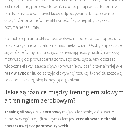
jest niezbędne, ponieważ to właśnie one spalają więcej kalorii niż
tkanka tłuszczowa, nawet kiedy odpoczywamy. Dlatego warto
łączyć różnorodne formy aktywności fizycznej, aby uzyskać
optymalne rezultaty.
Ponadto regularna aktywność wpływa na poprawę samopoczucia
oraz korzystnie oddziałuje na nasz metabolizm. Osoby angażujące
się w różne formy ruchu często zauważają lepszy nastrój i większą
motywację do prowadzenia zdrowego stylu życia. Aby dostrzec
widoczne efekty, zaleca się wykonywanie ćwiczeń przynajmniej
3-4
razy w tygodniu
, co sprzyja efektywnej redukcji tkanki tłuszczowej
oraz polepsza ogólną kondycję organizmu.
Jakie są różnice między treningiem siłowym
a treningiem aerobowym?
Trening siłowy
oraz
aerobowy
mają wiele różnic, które warto
znać, szczególnie jeśli naszym celem jest
zredukowanie tkanki
tłuszczowej
czy
poprawa sylwetki
.