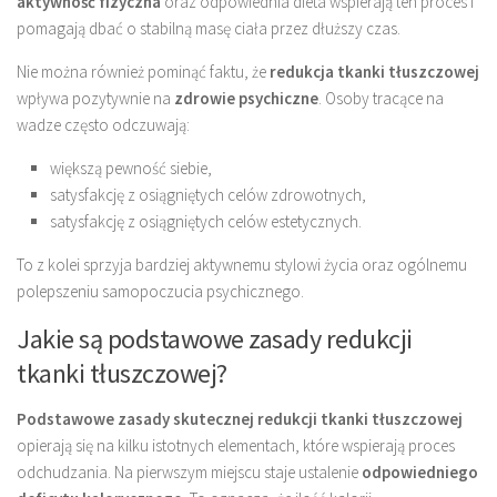
aktywność fizyczna
oraz odpowiednia dieta wspierają ten proces i
pomagają dbać o stabilną masę ciała przez dłuższy czas.
Nie można również pominąć faktu, że
redukcja tkanki tłuszczowej
wpływa pozytywnie na
zdrowie psychiczne
. Osoby tracące na
wadze często odczuwają:
większą pewność siebie,
satysfakcję z osiągniętych celów zdrowotnych,
satysfakcję z osiągniętych celów estetycznych.
To z kolei sprzyja bardziej aktywnemu stylowi życia oraz ogólnemu
polepszeniu samopoczucia psychicznego.
Jakie są podstawowe zasady redukcji
tkanki tłuszczowej?
Podstawowe zasady skutecznej redukcji tkanki tłuszczowej
opierają się na kilku istotnych elementach, które wspierają proces
odchudzania. Na pierwszym miejscu staje ustalenie
odpowiedniego