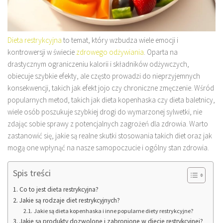
Dieta restrykcyjna
to temat, który wzbudza wiele emocji i
kontrowersji w świecie
zdrowego odżywiania
. Oparta na
drastycznym ograniczeniu kalorii i składników odżywczych,
obiecuje szybkie efekty, ale często prowadzi do nieprzyjemnych
konsekwencji, takich jak efekt jojo czy chroniczne zmęczenie. Wśród
popularnych metod, takich jak dieta kopenhaska czy dieta baletnicy,
wiele osób poszukuje szybkiej drogi do wymarzonej sylwetki, nie
zdając sobie sprawy z potencjalnych zagrożeń dla zdrowia. Warto
zastanowić się, jakie są realne skutki stosowania takich diet oraz jak
mogą one wpłynąć na nasze samopoczucie i ogólny stan zdrowia.
Spis treści
Co to jest dieta restrykcyjna?
Jakie są rodzaje diet restrykcyjnych?
Jakie są dieta kopenhaska i inne popularne diety restrykcyjne?
Jakie są produkty dozwolone i zabronione w diecie restrykcyjnej?