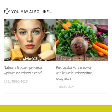
YOU MAY ALSO LIKE...
Nabiał a trądzik: jak dieta
Pietruszka korzeniowa:
wpływa na zdrowie cery?
właściwości zdrowotne i
odżywcze
25 LUTEGO 2026
1 MAJA 2025