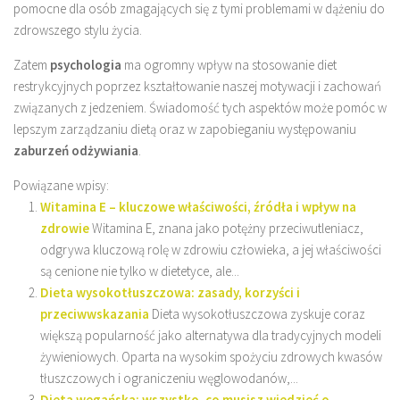
pomocne dla osób zmagających się z tymi problemami w dążeniu do
zdrowszego stylu życia.
Zatem
psychologia
ma ogromny wpływ na stosowanie diet
restrykcyjnych poprzez kształtowanie naszej motywacji i zachowań
związanych z jedzeniem. Świadomość tych aspektów może pomóc w
lepszym zarządzaniu dietą oraz w zapobieganiu występowaniu
zaburzeń odżywiania
.
Powiązane wpisy:
Witamina E – kluczowe właściwości, źródła i wpływ na
zdrowie
Witamina E, znana jako potężny przeciwutleniacz,
odgrywa kluczową rolę w zdrowiu człowieka, a jej właściwości
są cenione nie tylko w dietetyce, ale...
Dieta wysokotłuszczowa: zasady, korzyści i
przeciwwskazania
Dieta wysokotłuszczowa zyskuje coraz
większą popularność jako alternatywa dla tradycyjnych modeli
żywieniowych. Oparta na wysokim spożyciu zdrowych kwasów
tłuszczowych i ograniczeniu węglowodanów,...
Dieta wegańska: wszystko, co musisz wiedzieć o