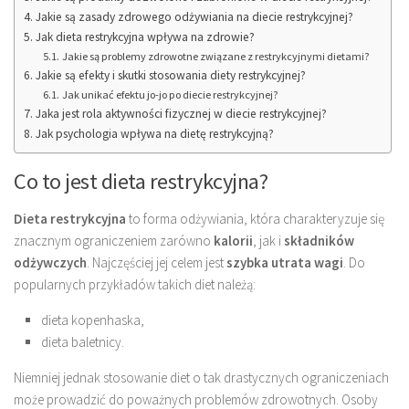
Jakie są zasady zdrowego odżywiania na diecie restrykcyjnej?
Jak dieta restrykcyjna wpływa na zdrowie?
Jakie są problemy zdrowotne związane z restrykcyjnymi dietami?
Jakie są efekty i skutki stosowania diety restrykcyjnej?
Jak unikać efektu jo-jo po diecie restrykcyjnej?
Jaka jest rola aktywności fizycznej w diecie restrykcyjnej?
Jak psychologia wpływa na dietę restrykcyjną?
Co to jest dieta restrykcyjna?
Dieta restrykcyjna
to forma odżywiania, która charakteryzuje się
znacznym ograniczeniem zarówno
kalorii
, jak i
składników
odżywczych
. Najczęściej jej celem jest
szybka utrata wagi
. Do
popularnych przykładów takich diet należą:
dieta kopenhaska,
dieta baletnicy.
Niemniej jednak stosowanie diet o tak drastycznych ograniczeniach
może prowadzić do poważnych problemów zdrowotnych. Osoby