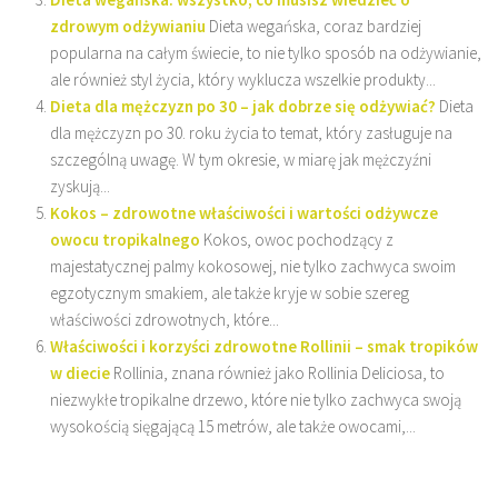
zdrowym odżywianiu
Dieta wegańska, coraz bardziej
popularna na całym świecie, to nie tylko sposób na odżywianie,
ale również styl życia, który wyklucza wszelkie produkty...
Dieta dla mężczyzn po 30 – jak dobrze się odżywiać?
Dieta
dla mężczyzn po 30. roku życia to temat, który zasługuje na
szczególną uwagę. W tym okresie, w miarę jak mężczyźni
zyskują...
Kokos – zdrowotne właściwości i wartości odżywcze
owocu tropikalnego
Kokos, owoc pochodzący z
majestatycznej palmy kokosowej, nie tylko zachwyca swoim
egzotycznym smakiem, ale także kryje w sobie szereg
właściwości zdrowotnych, które...
Właściwości i korzyści zdrowotne Rollinii – smak tropików
w diecie
Rollinia, znana również jako Rollinia Deliciosa, to
niezwykłe tropikalne drzewo, które nie tylko zachwyca swoją
wysokością sięgającą 15 metrów, ale także owocami,...