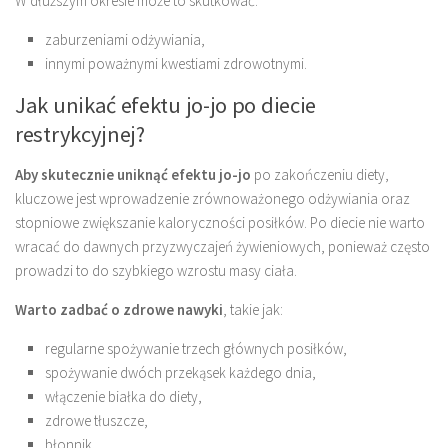
W dłuższym okresie może to skutkować:
zaburzeniami odżywiania,
innymi poważnymi kwestiami zdrowotnymi.
Jak unikać efektu jo-jo po diecie
restrykcyjnej?
Aby skutecznie uniknąć efektu jo-jo
po zakończeniu diety,
kluczowe jest wprowadzenie zrównoważonego odżywiania oraz
stopniowe zwiększanie kaloryczności posiłków. Po diecie nie warto
wracać do dawnych przyzwyczajeń żywieniowych, ponieważ często
prowadzi to do szybkiego wzrostu masy ciała.
Warto zadbać o zdrowe nawyki
, takie jak:
regularne spożywanie trzech głównych posiłków,
spożywanie dwóch przekąsek każdego dnia,
włączenie białka do diety,
zdrowe tłuszcze,
błonnik,