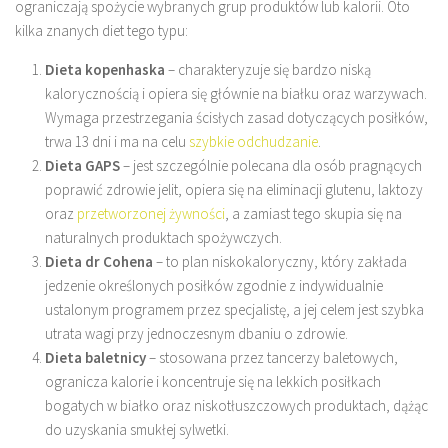
ograniczają spożycie wybranych grup produktów lub kalorii. Oto
kilka znanych diet tego typu:
Dieta kopenhaska
– charakteryzuje się bardzo niską
kalorycznością i opiera się głównie na białku oraz warzywach.
Wymaga przestrzegania ścisłych zasad dotyczących posiłków,
trwa 13 dni i ma na celu
szybkie odchudzanie
.
Dieta GAPS
– jest szczególnie polecana dla osób pragnących
poprawić zdrowie jelit, opiera się na eliminacji glutenu, laktozy
oraz
przetworzonej żywności
, a zamiast tego skupia się na
naturalnych produktach spożywczych.
Dieta dr Cohena
– to plan niskokaloryczny, który zakłada
jedzenie określonych posiłków zgodnie z indywidualnie
ustalonym programem przez specjalistę, a jej celem jest szybka
utrata wagi przy jednoczesnym dbaniu o zdrowie.
Dieta baletnicy
– stosowana przez tancerzy baletowych,
ogranicza kalorie i koncentruje się na lekkich posiłkach
bogatych w białko oraz niskotłuszczowych produktach, dążąc
do uzyskania smukłej sylwetki.