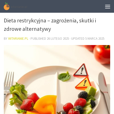
DIETA
Dieta restrykcyjna – zagrożenia, skutki i
zdrowe alternatywy
BY
WITARIANIE.PL
· PUBLISHED
26 LUTEGO 2025
· UPDATED
5 MARCA 2025