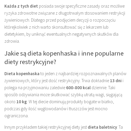
Każda z tych diet
posiada swoje specyficzne zasady oraz możliwe
ryzyka zdrowotne związane z długotrwałym stosowaniem restrykcji
żywieniowych. Dlatego przed podjęciem decyzji o rozpoczęciu
którejkolwiek z nich warto skonsultować się z lekarzem lub
dietetykiem, by uniknąć ewentualnych negatywnych skutków dla
zdrowia.
Jakie są dieta kopenhaska i inne popularne
diety restrykcyjne?
Dieta kopenhaska
to jeden z najbardziej rozpoznawalnych planów
żywieniowych, który jest dość restrykcyjny. Trwa dokładnie
13 dni
i
polega na przyjmowaniu zaledwie
600-800 kcal
dziennie. Taki
sposób odżywiania może skutkować szybką utratą wagi, sięgającą
około
10 kg
. W tej diecie dominują produkty bogate w białko,
podczas gdy ilość węglowodanów i tłuszczów jest mocno
ograniczona.
Innym przykładem takiej restrykcyjnej diety jest
dieta baletnicy
. Ta