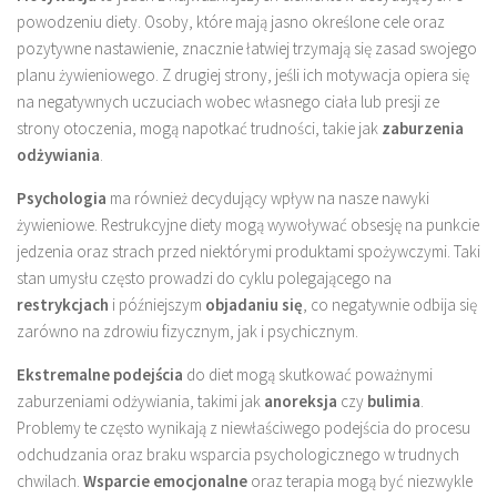
powodzeniu diety. Osoby, które mają jasno określone cele oraz
pozytywne nastawienie, znacznie łatwiej trzymają się zasad swojego
planu żywieniowego. Z drugiej strony, jeśli ich motywacja opiera się
na negatywnych uczuciach wobec własnego ciała lub presji ze
strony otoczenia, mogą napotkać trudności, takie jak
zaburzenia
odżywiania
.
Psychologia
ma również decydujący wpływ na nasze nawyki
żywieniowe. Restrukcyjne diety mogą wywoływać obsesję na punkcie
jedzenia oraz strach przed niektórymi produktami spożywczymi. Taki
stan umysłu często prowadzi do cyklu polegającego na
restrykcjach
i późniejszym
objadaniu się
, co negatywnie odbija się
zarówno na zdrowiu fizycznym, jak i psychicznym.
Ekstremalne podejścia
do diet mogą skutkować poważnymi
zaburzeniami odżywiania, takimi jak
anoreksja
czy
bulimia
.
Problemy te często wynikają z niewłaściwego podejścia do procesu
odchudzania oraz braku wsparcia psychologicznego w trudnych
chwilach.
Wsparcie emocjonalne
oraz terapia mogą być niezwykle