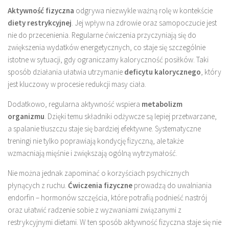
Aktywność fizyczna
odgrywa niezwykle ważną rolę w kontekście
diety restrykcyjnej
. Jej wpływ na zdrowie oraz samopoczucie jest
nie do przecenienia. Regularne ćwiczenia przyczyniają się do
zwiększenia wydatków energetycznych, co staje się szczególnie
istotne w sytuacji, gdy ograniczamy kaloryczność posiłków. Taki
sposób działania ułatwia utrzymanie
deficytu kalorycznego
, który
jest kluczowy w procesie redukcji masy ciała.
Dodatkowo, regularna aktywność wspiera
metabolizm
organizmu
. Dzięki temu składniki odżywcze są lepiej przetwarzane,
a spalanie tłuszczu staje się bardziej efektywne. Systematyczne
treningi nie tylko poprawiają kondycję fizyczną, ale także
wzmacniają mięśnie i zwiększają ogólną wytrzymałość.
Nie można jednak zapominać o korzyściach psychicznych
płynących z ruchu.
Ćwiczenia fizyczne
prowadzą do uwalniania
endorfin – hormonów szczęścia, które potrafią podnieść nastrój
oraz ułatwić radzenie sobie z wyzwaniami związanymi z
restrykcyjnymi dietami. W ten sposób aktywność fizyczna staje się nie