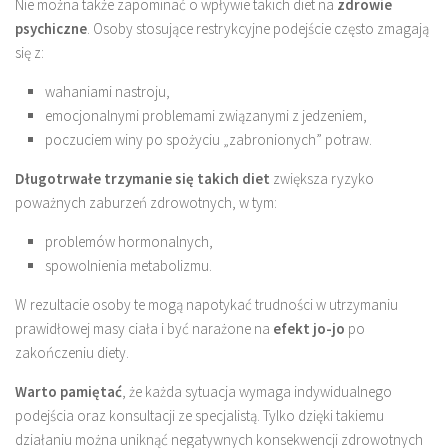
Nie można także zapominać o wpływie takich diet na
zdrowie
psychiczne
. Osoby stosujące restrykcyjne podejście często zmagają
się z:
wahaniami nastroju,
emocjonalnymi problemami związanymi z jedzeniem,
poczuciem winy po spożyciu „zabronionych” potraw.
Długotrwałe trzymanie się takich diet
zwiększa ryzyko
poważnych zaburzeń zdrowotnych, w tym:
problemów hormonalnych,
spowolnienia metabolizmu.
W rezultacie osoby te mogą napotykać trudności w utrzymaniu
prawidłowej masy ciała i być narażone na
efekt jo-jo
po
zakończeniu diety.
Warto pamiętać
, że każda sytuacja wymaga indywidualnego
podejścia oraz konsultacji ze specjalistą. Tylko dzięki takiemu
działaniu można uniknąć negatywnych konsekwencji zdrowotnych