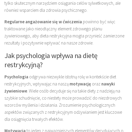
tylko skutecznym narzędziem osiągania celów sylwetkowych, ale
również wsparciem dla zdrowia psychicznego.
Regularne angażowanie się w ćwiczenia
powinno być więc
traktowane jako nieodłączny element zdrowego planu
żywieniowego, aby dieta restrykcyjna mogła przynieść zamierzone
rezultaty i pozytywnie wpływać na nasze zdrowie.
Jak psychologia wpływa na dietę
restrykcyjną?
Psychologia
odgrywa niezwykle istotną rolę w kontekście diet
restrykcyjnych, wpływając na naszą
motywację
oraz
nawyki
żywieniowe
. Wiele osób decyduje się na takie diety z nadzieją na
szybkie schudnięcie, co niestety może prowadzić do niezdrowych
wzorców myślenia i działania. Zrozumienie psychologicznych
aspektów związanych z restrykcyjnym odżywianiem jest kluczowe
dla osiągnięcia trwałych efektów.
Motywacja
to jeden z najważniejszych elementów decydujących o