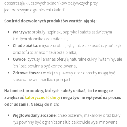
dostarczają kluczowych składników odżywczych przy
jednoczesnym ograniczeniu kalorii.
Spośród dozwolonych produktów wyróżniają się:
Warzywa:
brokuły, szpinak, papryka i sałata są świetnym
źródłem błonnika oraz witamin,
Chude białka:
mięso z drobiu, ryby takie jak łosoś czy tuńczyk
oraz tofu to znakomite źródła białka,
Owoce:
cytrusy i ananas oferują naturalne cukry i witaminy, ale
ich ilość powinna być kontrolowana,
Zdrowe tłuszcze:
olej rzepakowy oraz orzechy mogą być
stosowane w niewielkich porcjach.
Natomiast produkty, których należy unikać, to te mogące
zwiększać
kaloryczność diety
i negatywnie wpływać na proces
odchudzania. Należą do nich:
Węglowodany złożone:
chleb pszenny, makarony oraz biały
ryż powinny być ograniczone lub całkowicie wyeliminowane,