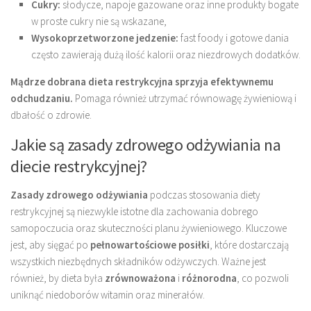
Cukry:
słodycze, napoje gazowane oraz inne produkty bogate
w proste cukry nie są wskazane,
Wysokoprzetworzone jedzenie:
fast foody i gotowe dania
często zawierają dużą ilość kalorii oraz niezdrowych dodatków.
Mądrze dobrana dieta restrykcyjna sprzyja efektywnemu
odchudzaniu.
Pomaga również utrzymać równowagę żywieniową i
dbałość o zdrowie.
Jakie są zasady zdrowego odżywiania na
diecie restrykcyjnej?
Zasady zdrowego odżywiania
podczas stosowania diety
restrykcyjnej są niezwykle istotne dla zachowania dobrego
samopoczucia oraz skuteczności planu żywieniowego. Kluczowe
jest, aby sięgać po
pełnowartościowe posiłki
, które dostarczają
wszystkich niezbędnych składników odżywczych. Ważne jest
również, by dieta była
zrównoważona
i
różnorodna
, co pozwoli
uniknąć niedoborów witamin oraz minerałów.