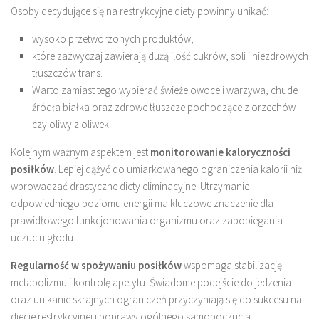
Osoby decydujące się na restrykcyjne diety powinny unikać:
wysoko przetworzonych produktów,
które zazwyczaj zawierają dużą ilość cukrów, soli i niezdrowych
tłuszczów trans.
Warto zamiast tego wybierać świeże owoce i warzywa, chude
źródła białka oraz zdrowe tłuszcze pochodzące z orzechów
czy oliwy z oliwek.
Kolejnym ważnym aspektem jest
monitorowanie kaloryczności
posiłków
. Lepiej dążyć do umiarkowanego ograniczenia kalorii niż
wprowadzać drastyczne diety eliminacyjne. Utrzymanie
odpowiedniego poziomu energii ma kluczowe znaczenie dla
prawidłowego funkcjonowania organizmu oraz zapobiegania
uczuciu głodu.
Regularność w spożywaniu posiłków
wspomaga stabilizację
metabolizmu i kontrolę apetytu. Świadome podejście do jedzenia
oraz unikanie skrajnych ograniczeń przyczyniają się do sukcesu na
diecie restrykcyjnej i poprawy ogólnego samopoczucia.