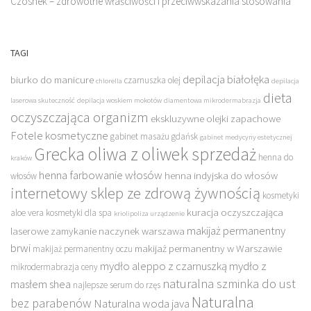
Czosnek – zdrowotne właściwości i przeciwwskazania stosowania
TAGI
depilacja białołęka
biurko do manicure
czarnuszka olej
chlorella
depilacja
dieta
laserowa skuteczność
depilacja woskiem mokotów
diamentowa mikrodermabrazja
oczyszczająca organizm
ekskluzywne olejki zapachowe
Fotele kosmetyczne
gabinet masażu gdańsk
gabinet medycyny estetycznej
Grecka oliwa z oliwek sprzedaż
henna do
kraków
henna farbowanie włosów
henna indyjska do włosów
włosów
internetowy sklep ze zdrową żywnością
kosmetyki
kuracja oczyszczająca
aloe vera
kosmetyki dla spa
kriolipoliza urządzenie
makijaż permanentny
laserowe zamykanie naczynek warszawa
brwi
makijaż permanentny w Warszawie
makijaż permanentny oczu
mydło aleppo z czarnuszką
mydło z
mikrodermabrazja ceny
naturalna szminka do ust
masłem shea
najlepsze serum do rzęs
Naturalna
bez parabenów
Naturalna woda java