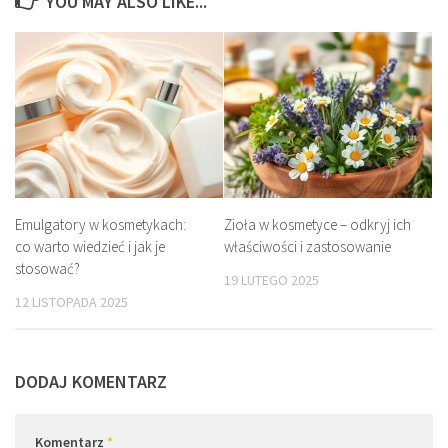
YOU MAY ALSO LIKE...
Emulgatory w kosmetykach:
Zioła w kosmetyce – odkryj ich
co warto wiedzieć i jak je
właściwości i zastosowanie
stosować?
19 LUTEGO 2025
12 LISTOPADA 2025
DODAJ KOMENTARZ
Komentarz
*