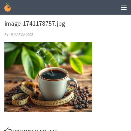
0
image-1741178757.jpg
BY
·
5 MARCA 2025