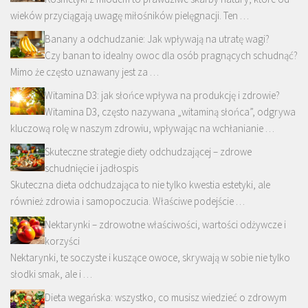
wieków przyciągają uwagę miłośników pielęgnacji. Ten …
Banany a odchudzanie: Jak wpływają na utratę wagi?
Czy banan to idealny owoc dla osób pragnących schudnąć?
Mimo że często uznawany jest za …
Witamina D3: jak słońce wpływa na produkcję i zdrowie?
Witamina D3, często nazywana „witaminą słońca”, odgrywa
kluczową rolę w naszym zdrowiu, wpływając na wchłanianie …
Skuteczne strategie diety odchudzającej – zdrowe
schudnięcie i jadłospis
Skuteczna dieta odchudzająca to nie tylko kwestia estetyki, ale
również zdrowia i samopoczucia. Właściwe podejście …
Nektarynki – zdrowotne właściwości, wartości odżywcze i
korzyści
Nektarynki, te soczyste i kuszące owoce, skrywają w sobie nie tylko
słodki smak, ale i …
Dieta wegańska: wszystko, co musisz wiedzieć o zdrowym