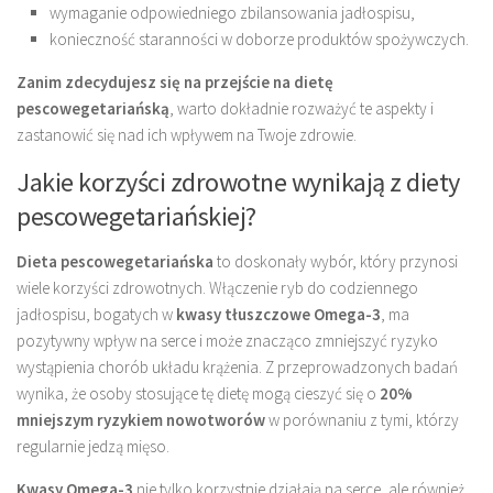
wymaganie odpowiedniego zbilansowania jadłospisu,
konieczność staranności w doborze produktów spożywczych.
Zanim zdecydujesz się na przejście na dietę
pescowegetariańską
, warto dokładnie rozważyć te aspekty i
zastanowić się nad ich wpływem na Twoje zdrowie.
Jakie korzyści zdrowotne wynikają z diety
pescowegetariańskiej?
Dieta pescowegetariańska
to doskonały wybór, który przynosi
wiele korzyści zdrowotnych. Włączenie ryb do codziennego
jadłospisu, bogatych w
kwasy tłuszczowe Omega-3
, ma
pozytywny wpływ na serce i może znacząco zmniejszyć ryzyko
wystąpienia chorób układu krążenia. Z przeprowadzonych badań
wynika, że osoby stosujące tę dietę mogą cieszyć się o
20%
mniejszym ryzykiem nowotworów
w porównaniu z tymi, którzy
regularnie jedzą mięso.
Kwasy Omega-3
nie tylko korzystnie działają na serce, ale również