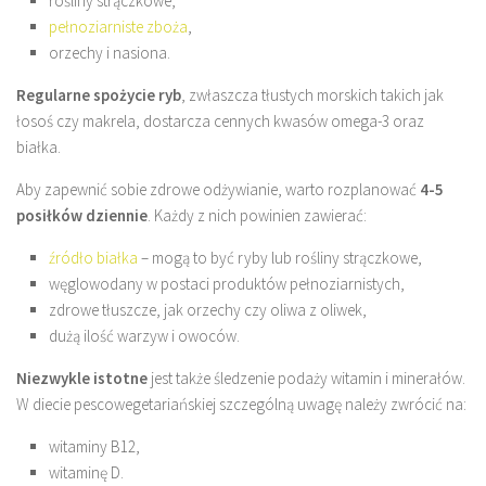
rośliny strączkowe,
pełnoziarniste zboża
,
orzechy i nasiona.
Regularne spożycie ryb
, zwłaszcza tłustych morskich takich jak
łosoś czy makrela, dostarcza cennych kwasów omega-3 oraz
białka.
Aby zapewnić sobie zdrowe odżywianie, warto rozplanować
4-5
posiłków dziennie
. Każdy z nich powinien zawierać:
źródło białka
– mogą to być ryby lub rośliny strączkowe,
węglowodany w postaci produktów pełnoziarnistych,
zdrowe tłuszcze, jak orzechy czy oliwa z oliwek,
dużą ilość warzyw i owoców.
Niezwykle istotne
jest także śledzenie podaży witamin i minerałów.
W diecie pescowegetariańskiej szczególną uwagę należy zwrócić na:
witaminy B12,
witaminę D.