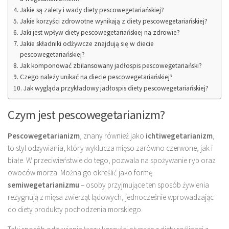
Jakie są zalety i wady diety pescowegetariańskiej?
Jakie korzyści zdrowotne wynikają z diety pescowegetariańskiej?
Jaki jest wpływ diety pescowegetariańskiej na zdrowie?
Jakie składniki odżywcze znajdują się w diecie
pescowegetariańskiej?
Jak komponować zbilansowany jadłospis pescowegetariański?
Czego należy unikać na diecie pescowegetariańskiej?
Jak wygląda przykładowy jadłospis diety pescowegetariańskiej?
Czym jest pescowegetarianizm?
Pescowegetarianizm
, znany również jako
ichtiwegetarianizm
,
to styl odżywiania, który wyklucza mięso zarówno czerwone, jak i
białe. W przeciwieństwie do tego, pozwala na spożywanie ryb oraz
owoców morza. Można go określić jako formę
semiwegetarianizmu
– osoby przyjmujące ten sposób żywienia
rezygnują z mięsa zwierząt lądowych, jednocześnie wprowadzając
do diety produkty pochodzenia morskiego.