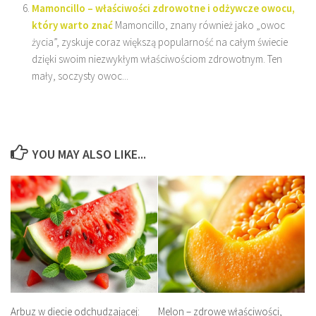
Mamoncillo – właściwości zdrowotne i odżywcze owocu,
który warto znać
Mamoncillo, znany również jako „owoc
życia”, zyskuje coraz większą popularność na całym świecie
dzięki swoim niezwykłym właściwościom zdrowotnym. Ten
mały, soczysty owoc...
YOU MAY ALSO LIKE...
Arbuz w diecie odchudzającej:
Melon – zdrowe właściwości,