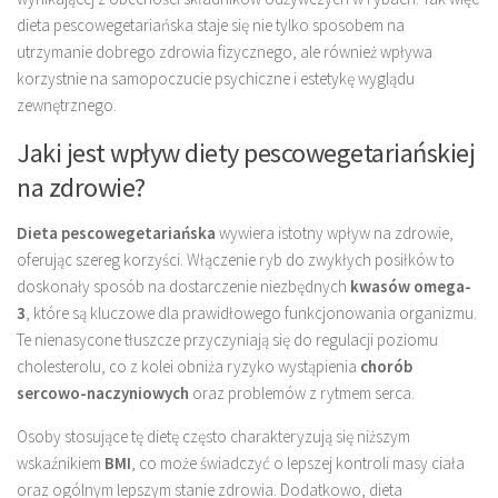
dieta pescowegetariańska staje się nie tylko sposobem na
utrzymanie dobrego zdrowia fizycznego, ale również wpływa
korzystnie na samopoczucie psychiczne i estetykę wyglądu
zewnętrznego.
Jaki jest wpływ diety pescowegetariańskiej
na zdrowie?
Dieta pescowegetariańska
wywiera istotny wpływ na zdrowie,
oferując szereg korzyści. Włączenie ryb do zwykłych posiłków to
doskonały sposób na dostarczenie niezbędnych
kwasów omega-
3
, które są kluczowe dla prawidłowego funkcjonowania organizmu.
Te nienasycone tłuszcze przyczyniają się do regulacji poziomu
cholesterolu, co z kolei obniża ryzyko wystąpienia
chorób
sercowo-naczyniowych
oraz problemów z rytmem serca.
Osoby stosujące tę dietę często charakteryzują się niższym
wskaźnikiem
BMI
, co może świadczyć o lepszej kontroli masy ciała
oraz ogólnym lepszym stanie zdrowia. Dodatkowo, dieta