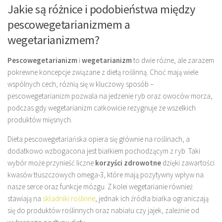
Jakie są różnice i podobieństwa między
pescowegetarianizmem a
wegetarianizmem?
Pescowegetarianizm
i
wegetarianizm
to dwie różne, ale zarazem
pokrewne koncepcje związane z dietą roślinną. Choć mają wiele
wspólnych cech, różnią się w kluczowy sposób –
pescowegetarianizm pozwala na jedzenie ryb oraz owoców morza,
podczas gdy wegetarianizm całkowicie rezygnuje ze wszelkich
produktów mięsnych.
Dieta pescowegetariańska opiera się głównie na roślinach, a
dodatkowo wzbogacona jest białkiem pochodzącym z ryb. Taki
wybór może przynieść liczne
korzyści zdrowotne
dzięki zawartości
kwasów tłuszczowych omega-3, które mają pozytywny wpływ na
nasze serce oraz funkcje mózgu. Z kolei wegetarianie również
stawiają na
składniki roślinne
, jednak ich źródła białka ograniczają
się do produktów roślinnych oraz nabiału czy jajek, zależnie od