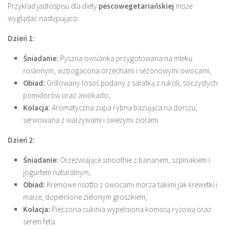
Przykład jadłospisu dla diety
pescowegetariańskiej
może
wyglądać następująco:
Dzień 1:
Śniadanie:
Pyszna owsianka przygotowana na mleku
roślinnym, wzbogacona orzechami i sezonowymi owocami,
Obiad:
Grillowany łosoś podany z sałatką z rukoli, soczystych
pomidorów oraz awokado,
Kolacja:
Aromatyczna zupa rybna bazująca na dorszu,
serwowana z warzywami i świeżymi ziołami.
Dzień 2:
Śniadanie:
Orzeźwiające smoothie z bananem, szpinakiem i
jogurtem naturalnym,
Obiad:
Kremowe risotto z owocami morza takimi jak krewetki i
małże, dopełnione zielonym groszkiem,
Kolacja:
Pieczona cukinia wypełniona komosą ryżową oraz
serem feta.