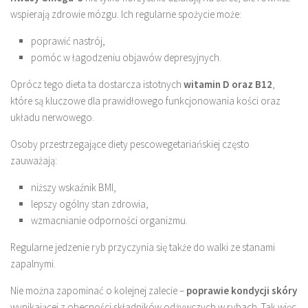
wspierają zdrowie mózgu. Ich regularne spożycie może:
poprawić nastrój,
pomóc w łagodzeniu objawów depresyjnych.
Oprócz tego dieta ta dostarcza istotnych
witamin D oraz B12
,
które są kluczowe dla prawidłowego funkcjonowania kości oraz
układu nerwowego.
Osoby przestrzegające diety pescowegetariańskiej często
zauważają:
niższy wskaźnik BMI,
lepszy ogólny stan zdrowia,
wzmacnianie odporności organizmu.
Regularne jedzenie ryb przyczynia się także do walki ze stanami
zapalnymi.
Nie można zapominać o kolejnej zalecie –
poprawie kondycji skóry
wynikającej z obecności składników odżywczych w rybach. Tak więc