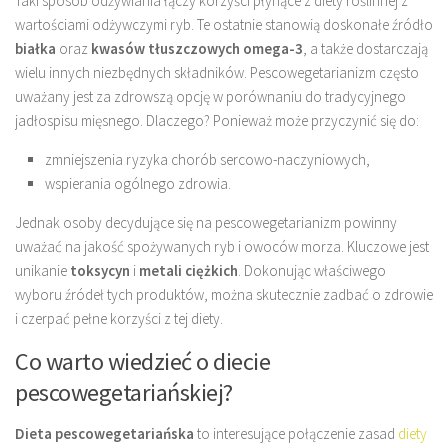
Taki sposób odżywiania łączy korzyści płynące z diety roślinnej z
wartościami odżywczymi ryb. Te ostatnie stanowią doskonałe źródło
białka
oraz
kwasów tłuszczowych omega-3
, a także dostarczają
wielu innych niezbędnych składników. Pescowegetarianizm często
uważany jest za zdrowszą opcję w porównaniu do tradycyjnego
jadłospisu mięsnego. Dlaczego? Ponieważ może przyczynić się do:
zmniejszenia ryzyka chorób sercowo-naczyniowych,
wspierania ogólnego zdrowia.
Jednak osoby decydujące się na pescowegetarianizm powinny
uważać na jakość spożywanych ryb i owoców morza. Kluczowe jest
unikanie
toksycyn
i
metali ciężkich
. Dokonując właściwego
wyboru źródeł tych produktów, można skutecznie zadbać o zdrowie
i czerpać pełne korzyści z tej diety.
Co warto wiedzieć o diecie
pescowegetariańskiej?
Dieta pescowegetariańska
to interesujące połączenie zasad
diety