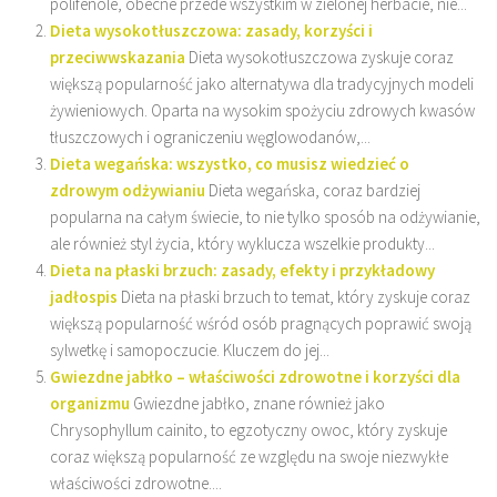
polifenole, obecne przede wszystkim w zielonej herbacie, nie...
Dieta wysokotłuszczowa: zasady, korzyści i
przeciwwskazania
Dieta wysokotłuszczowa zyskuje coraz
większą popularność jako alternatywa dla tradycyjnych modeli
żywieniowych. Oparta na wysokim spożyciu zdrowych kwasów
tłuszczowych i ograniczeniu węglowodanów,...
Dieta wegańska: wszystko, co musisz wiedzieć o
zdrowym odżywianiu
Dieta wegańska, coraz bardziej
popularna na całym świecie, to nie tylko sposób na odżywianie,
ale również styl życia, który wyklucza wszelkie produkty...
Dieta na płaski brzuch: zasady, efekty i przykładowy
jadłospis
Dieta na płaski brzuch to temat, który zyskuje coraz
większą popularność wśród osób pragnących poprawić swoją
sylwetkę i samopoczucie. Kluczem do jej...
Gwiezdne jabłko – właściwości zdrowotne i korzyści dla
organizmu
Gwiezdne jabłko, znane również jako
Chrysophyllum cainito, to egzotyczny owoc, który zyskuje
coraz większą popularność ze względu na swoje niezwykłe
właściwości zdrowotne....