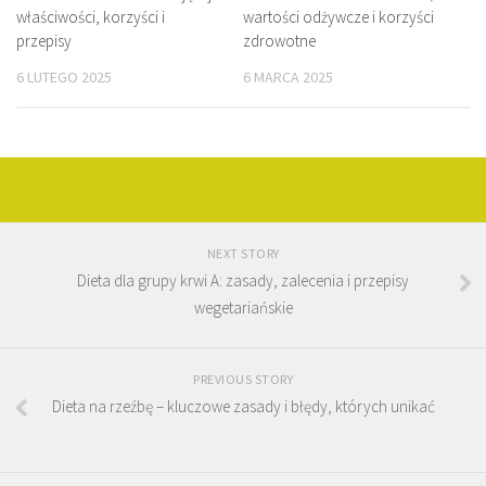
właściwości, korzyści i
wartości odżywcze i korzyści
przepisy
zdrowotne
6 LUTEGO 2025
6 MARCA 2025
NEXT STORY
Dieta dla grupy krwi A: zasady, zalecenia i przepisy
wegetariańskie
PREVIOUS STORY
Dieta na rzeźbę – kluczowe zasady i błędy, których unikać