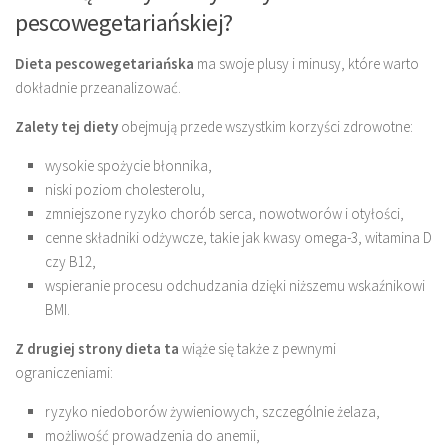
pescowegetariańskiej?
Dieta pescowegetariańska
ma swoje plusy i minusy, które warto
dokładnie przeanalizować.
Zalety tej diety
obejmują przede wszystkim korzyści zdrowotne:
wysokie spożycie błonnika,
niski poziom cholesterolu,
zmniejszone ryzyko chorób serca, nowotworów i otyłości,
cenne składniki odżywcze, takie jak kwasy omega-3, witamina D
czy B12,
wspieranie procesu odchudzania dzięki niższemu wskaźnikowi
BMI.
Z drugiej strony dieta ta
wiąże się także z pewnymi
ograniczeniami:
ryzyko niedoborów żywieniowych, szczególnie żelaza,
możliwość prowadzenia do anemii,