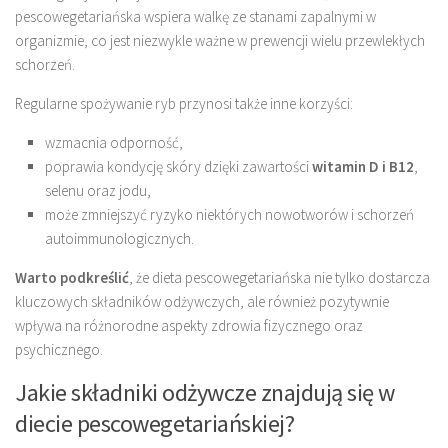
pescowegetariańska wspiera walkę ze stanami zapalnymi w
organizmie, co jest niezwykle ważne w prewencji wielu przewlekłych
schorzeń.
Regularne spożywanie ryb przynosi także inne korzyści:
wzmacnia odporność,
poprawia kondycję skóry dzięki zawartości
witamin D i B12
,
selenu oraz jodu,
może zmniejszyć ryzyko niektórych nowotworów i schorzeń
autoimmunologicznych.
Warto podkreślić
, że dieta pescowegetariańska nie tylko dostarcza
kluczowych składników odżywczych, ale również pozytywnie
wpływa na różnorodne aspekty zdrowia fizycznego oraz
psychicznego.
Jakie składniki odżywcze znajdują się w
diecie pescowegetariańskiej?