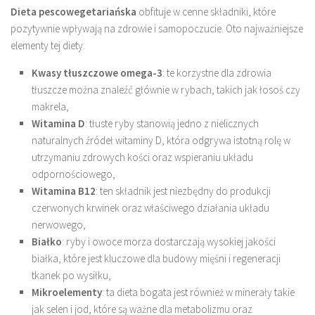
Dieta pescowegetariańska
obfituje w cenne składniki, które
pozytywnie wpływają na zdrowie i samopoczucie. Oto najważniejsze
elementy tej diety:
Kwasy tłuszczowe omega-3
: te korzystne dla zdrowia
tłuszcze można znaleźć głównie w rybach, takich jak łosoś czy
makrela,
Witamina D
: tłuste ryby stanowią jedno z nielicznych
naturalnych źródeł witaminy D, która odgrywa istotną rolę w
utrzymaniu zdrowych kości oraz wspieraniu układu
odpornościowego,
Witamina B12
: ten składnik jest niezbędny do produkcji
czerwonych krwinek oraz właściwego działania układu
nerwowego,
Białko
: ryby i owoce morza dostarczają wysokiej jakości
białka, które jest kluczowe dla budowy mięśni i regeneracji
tkanek po wysiłku,
Mikroelementy
: ta dieta bogata jest również w minerały takie
jak selen i jod, które są ważne dla metabolizmu oraz