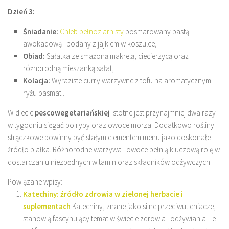
Dzień 3:
Śniadanie:
Chleb pełnoziarnisty
posmarowany pastą
awokadową i podany z jajkiem w koszulce,
Obiad:
Sałatka ze smażoną makrelą, ciecierzycą oraz
różnorodną mieszanką sałat,
Kolacja:
Wyraziste curry warzywne z tofu na aromatycznym
ryżu basmati.
W diecie
pescowegetariańskiej
istotne jest przynajmniej dwa razy
w tygodniu sięgać po ryby oraz owoce morza. Dodatkowo rośliny
strączkowe powinny być stałym elementem menu jako doskonałe
źródło białka. Różnorodne warzywa i owoce pełnią kluczową rolę w
dostarczaniu niezbędnych witamin oraz składników odżywczych.
Powiązane wpisy:
Katechiny: źródło zdrowia w zielonej herbacie i
suplementach
Katechiny, znane jako silne przeciwutleniacze,
stanowią fascynujący temat w świecie zdrowia i odżywiania. Te