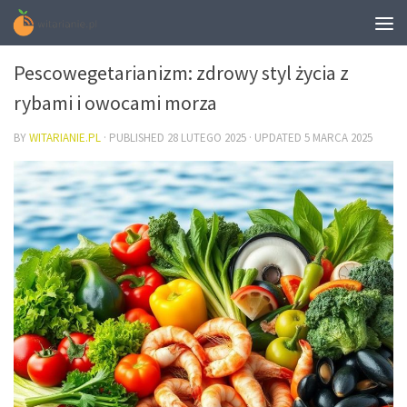
DIETA
Pescowegetarianizm: zdrowy styl życia z
rybami i owocami morza
BY
WITARIANIE.PL
· PUBLISHED
28 LUTEGO 2025
· UPDATED
5 MARCA 2025