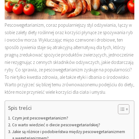
Pescowegetarianizm, coraz popularniejszy styl odżywiania, łączy w
sobie zalety diety roślinnej oraz korzyści płynące ze spożywania ryb
i owoców morza. Wykluczając mięso czerwone i drobiowe, ten
sposób żywienia staje się atrakcyjną alternatywą dla tych, którzy
pragną zredukować spożycie produktów zwierzęcych, jednocześnie
nie rezygnując z cennych składników odżywczych, jakie dostarczają
ryby. Co sprawia, że pescowegetarianizm zyskuje na popularności?
To nie tylko kwestia zdrowia, ale także etyki i dbania o środowisko.
Warto przyjrzeć się bliżej temu zrównoważonemu podejściu do diety,
które może przynieść wiele korzyści dla ciała i umysłu.
Spis treści
Czym jest pescowegetarianizm?
Co warto wiedzieć o diecie pescowegetariańskiej?
Jakie są różnice i podobieństwa między pescowegetarianizmem
a wegetarianizmem?