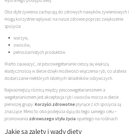
wybranego podtypu diety.
Oba style żywienia zachęcają do zdrowych nawyków żywieniowych i
mogą korzystnie wpływać na nasze zdrowie poprzez zwiększenie
spożycia:
warzyw,
owoców,
pełnoziarnistych produktów.
Warto zauważyć, że pescowegetarianie cieszą się większą
elastycznością w diecie dzięki możliwości włączenia ryb, co ułatwia
dostarczanie niektórych istotnych składników odżywczych.
Najważniejszą różnicą między pescowegetarianizmem a
wegetarianizmem jest akceptacja ryb i owoców morza w diecie
pierwszej grupy.
Korzyści zdrowotne
płynące z ich spożycia są
znaczące. Mimo to oba podejścia dążą do tego samego celu –
promowania
zdrowszego stylu życia
opartego na roślinach.
Jakie są zalety i wady diety