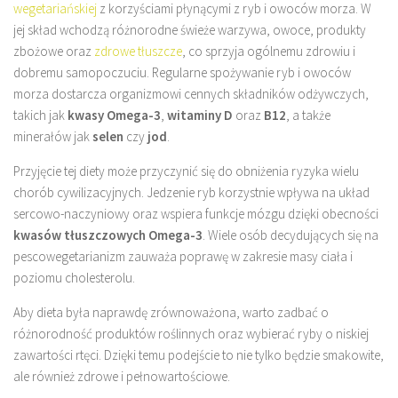
wegetariańskiej
z korzyściami płynącymi z ryb i owoców morza. W
jej skład wchodzą różnorodne świeże warzywa, owoce, produkty
zbożowe oraz
zdrowe tłuszcze
, co sprzyja ogólnemu zdrowiu i
dobremu samopoczuciu. Regularne spożywanie ryb i owoców
morza dostarcza organizmowi cennych składników odżywczych,
takich jak
kwasy Omega-3
,
witaminy D
oraz
B12
, a także
minerałów jak
selen
czy
jod
.
Przyjęcie tej diety może przyczynić się do obniżenia ryzyka wielu
chorób cywilizacyjnych. Jedzenie ryb korzystnie wpływa na układ
sercowo-naczyniowy oraz wspiera funkcje mózgu dzięki obecności
kwasów tłuszczowych Omega-3
. Wiele osób decydujących się na
pescowegetarianizm zauważa poprawę w zakresie masy ciała i
poziomu cholesterolu.
Aby dieta była naprawdę zrównoważona, warto zadbać o
różnorodność produktów roślinnych oraz wybierać ryby o niskiej
zawartości rtęci. Dzięki temu podejście to nie tylko będzie smakowite,
ale również zdrowe i pełnowartościowe.