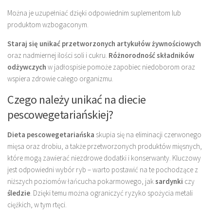
Można je uzupełniać dzięki odpowiednim suplementom lub
produktom wzbogaconym.
Staraj się unikać przetworzonych artykułów żywnościowych
oraz nadmiernej ilości soli i cukru.
Różnorodność składników
odżywczych
w jadłospisie pomoże zapobiec niedoborom oraz
wspiera zdrowie całego organizmu.
Czego należy unikać na diecie
pescowegetariańskiej?
Dieta pescowegetariańska
skupia się na eliminacji czerwonego
mięsa oraz drobiu, a także przetworzonych produktów mięsnych,
które mogą zawierać niezdrowe dodatki i konserwanty. Kluczowy
jest odpowiedni wybór ryb – warto postawić na te pochodzące z
niższych poziomów łańcucha pokarmowego, jak
sardynki
czy
śledzie
. Dzięki temu można ograniczyć ryzyko spożycia metali
ciężkich, w tym rtęci.