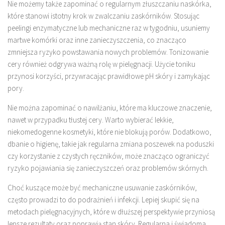
Nie możemy także zapominać o regularnym złuszczaniu naskórka,
które stanowi istotny krok w zwalczaniu zaskórników. Stosując
peelingi enzymatyczne lub mechaniczne raz w tygodniu, usuniemy
martwe komórki oraz inne zanieczyszczenia, co znacząco
zmniejsza ryzyko powstawania nowych problemów. Tonizowanie
cery również odgrywa ważną rolę w pielęgnacji. Użycie toniku
przynosi korzyści, przywracając prawidłowe pH skóry i zamykając
pory.
Nie można zapominać o nawilżaniu, które ma kluczowe znaczenie,
nawet w przypadku tłustej cery. Warto wybierać lekkie,
niekomedogenne kosmetyki, które nie blokują porów. Dodatkowo,
dbanie o higienę, takie jak regularna zmiana poszewek na poduszki
czy korzystanie z czystych ręczników, może znacząco ograniczyć
ryzyko pojawiania się zanieczyszczeń oraz problemów skórnych.
Choć kuszące może być mechaniczne usuwanie zaskórników,
często prowadzi to do podrażnień i infekcji. Lepiej skupić się na
metodach pielęgnacyjnych, które w dłuższej perspektywie przyniosą
lepsze rezultaty oraz poprawią stan skóry. Regularna i świadoma