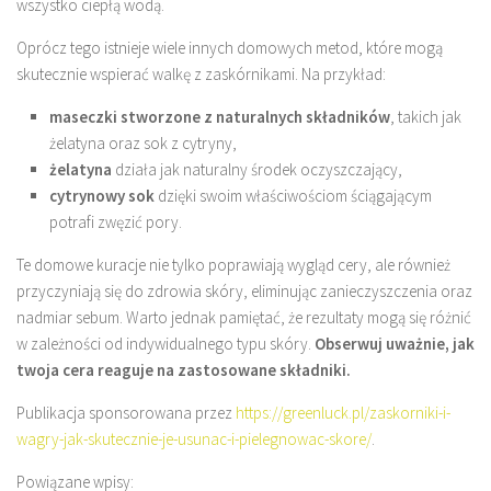
wszystko ciepłą wodą.
Oprócz tego istnieje wiele innych domowych metod, które mogą
skutecznie wspierać walkę z zaskórnikami. Na przykład:
maseczki stworzone z naturalnych składników
, takich jak
żelatyna oraz sok z cytryny,
żelatyna
działa jak naturalny środek oczyszczający,
cytrynowy sok
dzięki swoim właściwościom ściągającym
potrafi zwęzić pory.
Te domowe kuracje nie tylko poprawiają wygląd cery, ale również
przyczyniają się do zdrowia skóry, eliminując zanieczyszczenia oraz
nadmiar sebum. Warto jednak pamiętać, że rezultaty mogą się różnić
w zależności od indywidualnego typu skóry.
Obserwuj uważnie, jak
twoja cera reaguje na zastosowane składniki.
Publikacja sponsorowana przez
https://greenluck.pl/zaskorniki-i-
wagry-jak-skutecznie-je-usunac-i-pielegnowac-skore/
.
Powiązane wpisy: