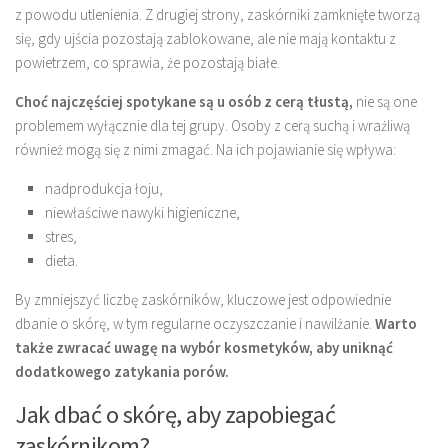
z powodu utlenienia. Z drugiej strony, zaskórniki zamknięte tworzą
się, gdy ujścia pozostają zablokowane, ale nie mają kontaktu z
powietrzem, co sprawia, że pozostają białe.
Choć najczęściej spotykane są u osób z cerą tłustą,
nie są one
problemem wyłącznie dla tej grupy. Osoby z cerą suchą i wrażliwą
również mogą się z nimi zmagać. Na ich pojawianie się wpływa:
nadprodukcja łoju,
niewłaściwe nawyki higieniczne,
stres,
dieta.
By zmniejszyć liczbę zaskórników, kluczowe jest odpowiednie
dbanie o skórę, w tym regularne oczyszczanie i nawilżanie.
Warto
także zwracać uwagę na wybór kosmetyków, aby uniknąć
dodatkowego zatykania porów.
Jak dbać o skórę, aby zapobiegać
zaskórnikom?