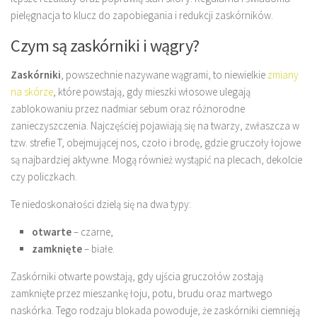
pielęgnacja to klucz do zapobiegania i redukcji zaskórników.
Czym są zaskórniki i wągry?
Zaskórniki
, powszechnie nazywane wągrami, to niewielkie
zmiany
na skórze
, które powstają, gdy mieszki włosowe ulegają
zablokowaniu przez nadmiar sebum oraz różnorodne
zanieczyszczenia. Najczęściej pojawiają się na twarzy, zwłaszcza w
tzw. strefie T, obejmującej nos, czoło i brodę, gdzie gruczoły łojowe
są najbardziej aktywne. Mogą również wystąpić na plecach, dekolcie
czy policzkach.
Te niedoskonałości dzielą się na dwa typy:
otwarte
– czarne,
zamknięte
– białe.
Zaskórniki otwarte powstają, gdy ujścia gruczołów zostają
zamknięte przez mieszankę łoju, potu, brudu oraz martwego
naskórka. Tego rodzaju blokada powoduje, że zaskórniki ciemnieją