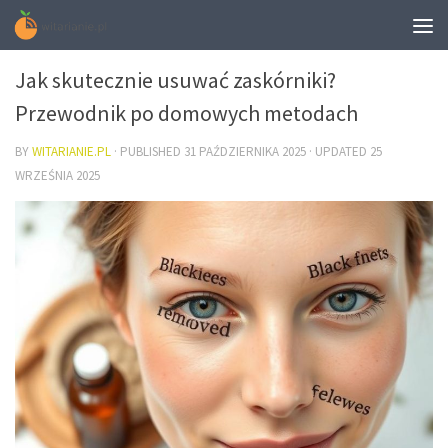
URODA
Jak skutecznie usuwać zaskórniki?
Przewodnik po domowych metodach
BY
WITARIANIE.PL
· PUBLISHED
31 PAŹDZIERNIKA 2025
· UPDATED
25
WRZEŚNIA 2025