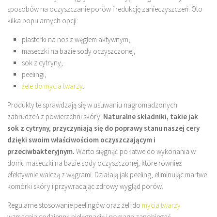
sposobów na oczyszczanie porów i redukcję zanieczyszczeń. Oto
kilka popularnych opcji:
plasterki na nos z węglem aktywnym,
maseczki na bazie sody oczyszczonej,
sok z cytryny,
peelingi,
żele do mycia twarzy
.
Produkty te sprawdzają się w usuwaniu nagromadzonych
zabrudzeń z powierzchni skóry.
Naturalne składniki, takie jak
sok z cytryny, przyczyniają się do poprawy stanu naszej cery
dzięki swoim właściwościom oczyszczającym i
przeciwbakteryjnym.
Warto sięgnąć po łatwe do wykonania w
domu maseczki na bazie sody oczyszczonej, które również
efektywnie walczą z wągrami. Działają jak peeling, eliminując martwe
komórki skóry i przywracając zdrowy wygląd porów.
Regularne stosowanie peelingów oraz żeli do
mycia twarzy
wzmacnia codzienną pielęgnację i pomaga zapobiegać