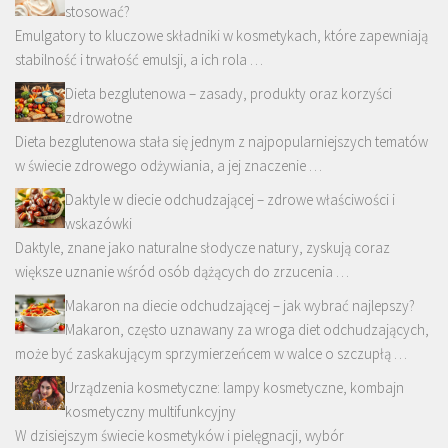
stosować?
Emulgatory to kluczowe składniki w kosmetykach, które zapewniają
stabilność i trwałość emulsji, a ich rola …
Dieta bezglutenowa – zasady, produkty oraz korzyści
zdrowotne
Dieta bezglutenowa stała się jednym z najpopularniejszych tematów
w świecie zdrowego odżywiania, a jej znaczenie …
Daktyle w diecie odchudzającej – zdrowe właściwości i
wskazówki
Daktyle, znane jako naturalne słodycze natury, zyskują coraz
większe uznanie wśród osób dążących do zrzucenia …
Makaron na diecie odchudzającej – jak wybrać najlepszy?
Makaron, często uznawany za wroga diet odchudzających,
może być zaskakującym sprzymierzeńcem w walce o szczupłą …
Urządzenia kosmetyczne: lampy kosmetyczne, kombajn
kosmetyczny multifunkcyjny
W dzisiejszym świecie kosmetyków i pielęgnacji, wybór