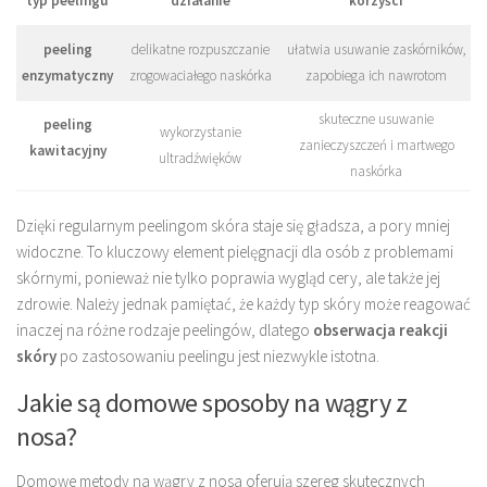
typ peelingu
działanie
korzyści
peeling
delikatne rozpuszczanie
ułatwia usuwanie zaskórników,
enzymatyczny
zrogowaciałego naskórka
zapobiega ich nawrotom
skuteczne usuwanie
peeling
wykorzystanie
zanieczyszczeń i martwego
kawitacyjny
ultradźwięków
naskórka
Dzięki regularnym peelingom skóra staje się gładsza, a pory mniej
widoczne. To kluczowy element pielęgnacji dla osób z problemami
skórnymi, ponieważ nie tylko poprawia wygląd cery, ale także jej
zdrowie. Należy jednak pamiętać, że każdy typ skóry może reagować
inaczej na różne rodzaje peelingów, dlatego
obserwacja reakcji
skóry
po zastosowaniu peelingu jest niezwykle istotna.
Jakie są domowe sposoby na wągry z
nosa?
Domowe metody na wągry z nosa oferują szereg skutecznych