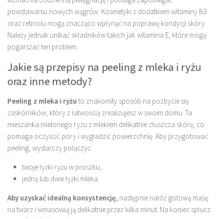
powstawaniu nowych wągrów. Kosmetyki z dodatkiem witaminy B3
oraz retinolu mogą znacząco wpłynąć na poprawę kondycji skóry.
Należy jednak unikać składników takich jak witamina E, które mogą
pogarszać ten problem.
Jakie są przepisy na peeling z mleka i ryżu
oraz inne metody?
Peeling z mleka i ryżu
to znakomity sposób na pozbycie się
zaskórników, który z łatwością zrealizujesz w swoim domu. Ta
mieszanka mielonego ryżu z mlekiem delikatnie złuszcza skórę, co
pomaga oczyścić pory i wygładzić powierzchnię. Aby przygotować
peeling, wystarczy połączyć:
twoje łyżki ryżu w proszku,
jedną lub dwie łyżki mleka.
Aby uzyskać idealną konsystencję,
następnie nałóż gotową masę
na twarz i wmasowuj ją delikatnie przez kilka minut. Na koniec spłucz