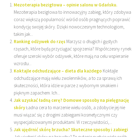
Mezoterapia bezigłowa – opinie salonu w Gdańsku.
Mezoterapia bezigłowa to innowacyjny zabieg, który zdobywa
coraz większą popularność wśród osób pragnących poprawić
kondycję swojej skóry. Dzięki nowoczesnym technologiom,
takim jak...
Ranking odżywek do rzęs
Marzysz o długich i gęstych
rzęsach, które będą przyciągać spojrzenia? Współczesny rynek
oferuje szeroki wybór odżywek, które mają na celu wspieranie
wzrostu...
Koktajle odchudzające – dieta dla każdego
Koktajle
odchudzające mają wielu zwolenników, a to za sprawą ich
skuteczności, która idzie w parze z wybornym smakiem i
pięknym zapachem. Ich...
Jak uzyskać ładną cerę? Domowe sposoby na pielęgnację
skóry
Ładna cera to marzenie wielu osób, a zdobycie jej nie
musi wiązać się z drogimi zabiegami kosmetycznymi czy
wyspecjalizowanymi produktami. W rzeczywistości,...
Jak ujędrnić skórę brzucha? Skuteczne sposoby i zabiegi
Jak ujędrnić skórę na brzuchu? To pytanie nurtuje wiele osób,