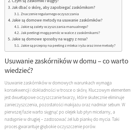
Czym są zaskórniki i wągry?
Jak dbać o skórę, aby zapobiegać zaskórnikom?
Znaczenie regularnego oczyszczania
Jakie są domowe metody na usuwanie zaskórników?
Jakie są zalety oczyszczania manualnego?
Jak peelingi mogą pomóc w walce z zaskórnikami?
Jakie są domowe sposoby na wągry z nosa?
Jakie są przepisy na peeling z mleka i ryżu oraz inne metody?
Usuwanie zaskórników w domu – co warto
wiedzieć?
Usuwanie zaskórników w domowych warunkach wymaga
konsekwencji i dokładności w trosce o skórę. Kluczowym elementem
jest dwuetapowe oczyszczanie twarzy, które skutecznie eliminuje
zanieczyszczenia, pozostałości makijażu oraz nadmiar sebum. W
pierwszej fazie warto sięgnąć po olejek lub płyn micelarny, a
następnie w drugiej – zastosować żel lub piankę do mycia. Taki
proces gwarantuje głębokie oczyszczenie porów.