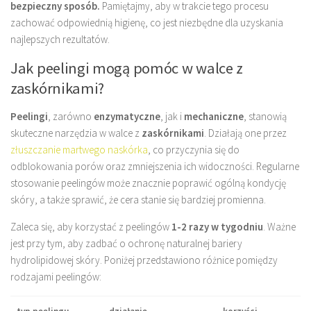
bezpieczny sposób.
Pamiętajmy, aby w trakcie tego procesu
zachować odpowiednią higienę, co jest niezbędne dla uzyskania
najlepszych rezultatów.
Jak peelingi mogą pomóc w walce z
zaskórnikami?
Peelingi
, zarówno
enzymatyczne
, jak i
mechaniczne
, stanowią
skuteczne narzędzia w walce z
zaskórnikami
. Działają one przez
złuszczanie martwego naskórka
, co przyczynia się do
odblokowania porów oraz zmniejszenia ich widoczności. Regularne
stosowanie peelingów może znacznie poprawić ogólną kondycję
skóry, a także sprawić, że cera stanie się bardziej promienna.
Zaleca się, aby korzystać z peelingów
1-2 razy w tygodniu
. Ważne
jest przy tym, aby zadbać o ochronę naturalnej bariery
hydrolipidowej skóry. Poniżej przedstawiono różnice pomiędzy
rodzajami peelingów: