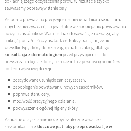
dokładniejszego oczyszczenia porów. W rezultacie szybko
zauważamy poprawę w stanie cery.
Metoda ta pozwala na precyzyjne usunięcie nadmiaru sebum oraz
innych zanieczyszczeń, co jest istotne w zapobieganiu powstawaniu
nowych zaskórników. Warto jednak stosować ją z rozwagą, aby
uniknąć podrażnień czy uszkodzeń. Należy pamiętać, że nie
wszystkie typy skóry dobrze reagują na ten zabieg, dlatego
konsultacja z dermatologiem
przed przystąpieniem do
oczyszczania będzie dobrym krokiem. To z pewnością pomoże w
podjęciu właściwej decyzji.
zdecydowane usunięcie zanieczyszczeń,
zapobieganie powstawaniu nowych zaskórników,
poprawa stanu cery,
możliwość precyzyjnego działania,
podwyższenie ogólnej higieny skóry.
Manualne oczyszczanie może być skuteczne w walce z
zaskórnikami, ale
kluczowe jest, aby przeprowadzać je w