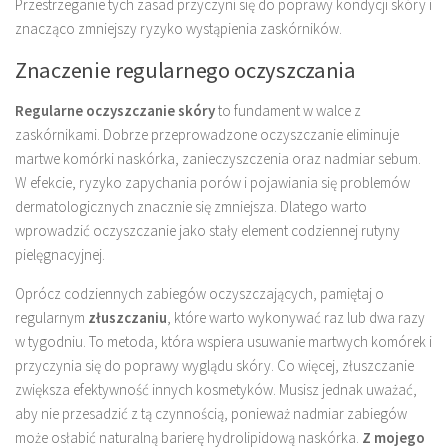
Przestrzeganie tych zasad przyczyni się do poprawy kondycji skóry i
znacząco zmniejszy ryzyko wystąpienia zaskórników.
Znaczenie regularnego oczyszczania
Regularne oczyszczanie skóry
to fundament w walce z
zaskórnikami. Dobrze przeprowadzone oczyszczanie eliminuje
martwe komórki naskórka, zanieczyszczenia oraz nadmiar sebum.
W efekcie, ryzyko zapychania porów i pojawiania się problemów
dermatologicznych znacznie się zmniejsza. Dlatego warto
wprowadzić oczyszczanie jako stały element codziennej rutyny
pielęgnacyjnej.
Oprócz codziennych zabiegów oczyszczających, pamiętaj o
regularnym
złuszczaniu
, które warto wykonywać raz lub dwa razy
w tygodniu. To metoda, która wspiera usuwanie martwych komórek i
przyczynia się do poprawy wyglądu skóry. Co więcej, złuszczanie
zwiększa efektywność innych kosmetyków. Musisz jednak uważać,
aby nie przesadzić z tą czynnością, ponieważ nadmiar zabiegów
może osłabić naturalną barierę hydrolipidową naskórka.
Z mojego