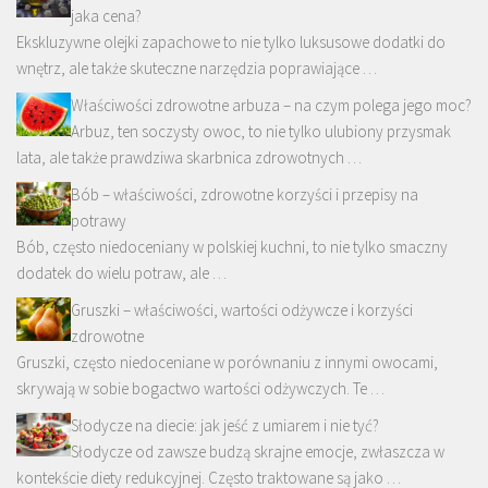
jaka cena?
Ekskluzywne olejki zapachowe to nie tylko luksusowe dodatki do
wnętrz, ale także skuteczne narzędzia poprawiające …
Właściwości zdrowotne arbuza – na czym polega jego moc?
Arbuz, ten soczysty owoc, to nie tylko ulubiony przysmak
lata, ale także prawdziwa skarbnica zdrowotnych …
Bób – właściwości, zdrowotne korzyści i przepisy na
potrawy
Bób, często niedoceniany w polskiej kuchni, to nie tylko smaczny
dodatek do wielu potraw, ale …
Gruszki – właściwości, wartości odżywcze i korzyści
zdrowotne
Gruszki, często niedoceniane w porównaniu z innymi owocami,
skrywają w sobie bogactwo wartości odżywczych. Te …
Słodycze na diecie: jak jeść z umiarem i nie tyć?
Słodycze od zawsze budzą skrajne emocje, zwłaszcza w
kontekście diety redukcyjnej. Często traktowane są jako …