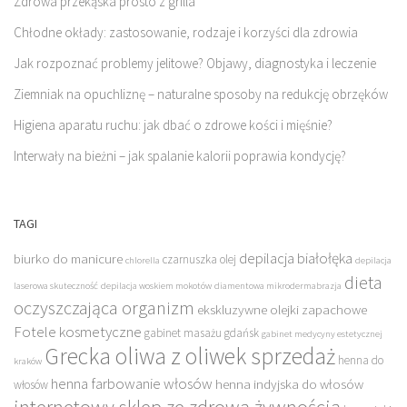
Zdrowa przekąska prosto z grilla
Chłodne okłady: zastosowanie, rodzaje i korzyści dla zdrowia
Jak rozpoznać problemy jelitowe? Objawy, diagnostyka i leczenie
Ziemniak na opuchliznę – naturalne sposoby na redukcję obrzęków
Higiena aparatu ruchu: jak dbać o zdrowe kości i mięśnie?
Interwały na bieżni – jak spalanie kalorii poprawia kondycję?
TAGI
depilacja białołęka
biurko do manicure
czarnuszka olej
chlorella
depilacja
dieta
laserowa skuteczność
depilacja woskiem mokotów
diamentowa mikrodermabrazja
oczyszczająca organizm
ekskluzywne olejki zapachowe
Fotele kosmetyczne
gabinet masażu gdańsk
gabinet medycyny estetycznej
Grecka oliwa z oliwek sprzedaż
henna do
kraków
henna farbowanie włosów
henna indyjska do włosów
włosów
internetowy sklep ze zdrową żywnością