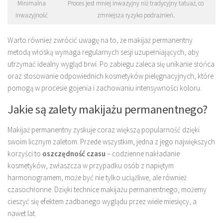
Minimalna
Proces jest mniej inwazyjny niż tradycyjny tatuaż, co
inwazyjność
zmniejsza ryzyko podrażnień.
Warto również zwrócić uwagę na to, że makijaż permanentny
metodą włoską wymaga regularnych sesji uzupełniających, aby
utrzymać idealny wygląd brwi. Po zabiegu zaleca się unikanie słońca
oraz stosowanie odpowiednich kosmetyków pielęgnacyjnych, które
pomogą w procesie gojenia i zachowaniu intensywności koloru.
Jakie są zalety makijażu permanentnego?
Makijaż permanentny zyskuje coraz większą popularność dzięki
swoim licznym zaletom. Przede wszystkim, jedna z jego największych
korzyści to
oszczędność czasu
– codzienne nakładanie
kosmetyków, zwłaszcza w przypadku osób z napiętym
harmonogramem, może być nie tylko uciążliwe, ale również
czasochłonne. Dzięki technice makijażu permanentnego, możemy
cieszyć się efektem zadbanego wyglądu przez wiele miesięcy, a
nawet lat.