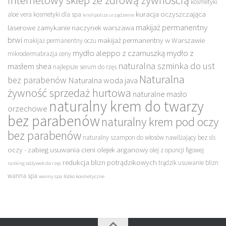
kosmetyki
kuracja oczyszczająca
aloe vera
kosmetyki dla spa
kriolipoliza urządzenie
makijaż permanentny
laserowe zamykanie naczynek warszawa
brwi
makijaż permanentny w Warszawie
makijaż permanentny oczu
mydło aleppo z czarnuszką
mydło z
mikrodermabrazja ceny
naturalna szminka do ust
masłem shea
najlepsze serum do rzęs
Naturalna
bez parabenów
Naturalna woda java
żywność sprzedaż hurtowa
naturalne masło
naturalny krem do twarzy
orzechowe
bez parabenów
naturalny krem pod oczy
bez parabenów
naturalny szampon do włosów nawilżający bez sls
oczy - zabieg usuwania cieni
olejek arganowy
olej z opuncji figowej
redukcja blizn potrądzikowych
trądzik usuwanie blizn
ranking odżywek do rzęs
wanna spa
wanny spa
łóżko kosmetyczne