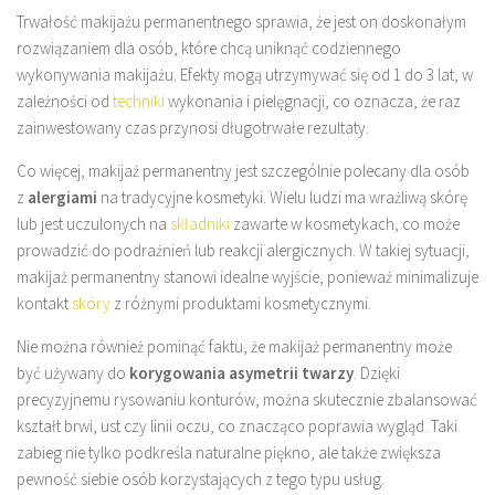
Trwałość makijażu permanentnego sprawia, że jest on doskonałym
rozwiązaniem dla osób, które chcą uniknąć codziennego
wykonywania makijażu. Efekty mogą utrzymywać się od 1 do 3 lat, w
zależności od
techniki
wykonania i pielęgnacji, co oznacza, że raz
zainwestowany czas przynosi długotrwałe rezultaty.
Co więcej, makijaż permanentny jest szczególnie polecany dla osób
z
alergiami
na tradycyjne kosmetyki. Wielu ludzi ma wrażliwą skórę
lub jest uczulonych na
składniki
zawarte w kosmetykach, co może
prowadzić do podrażnień lub reakcji alergicznych. W takiej sytuacji,
makijaż permanentny stanowi idealne wyjście, ponieważ minimalizuje
kontakt
skóry
z różnymi produktami kosmetycznymi.
Nie można również pominąć faktu, że makijaż permanentny może
być używany do
korygowania asymetrii twarzy
. Dzięki
precyzyjnemu rysowaniu konturów, można skutecznie zbalansować
kształt brwi, ust czy linii oczu, co znacząco poprawia wygląd. Taki
zabieg nie tylko podkreśla naturalne piękno, ale także zwiększa
pewność siebie osób korzystających z tego typu usług.