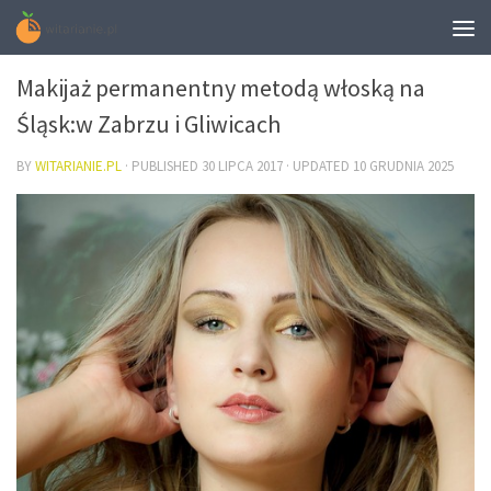
URODA
Makijaż permanentny metodą włoską na
Śląsk:w Zabrzu i Gliwicach
BY
WITARIANIE.PL
· PUBLISHED
30 LIPCA 2017
· UPDATED
10 GRUDNIA 2025