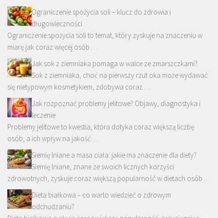
Ograniczenie spożycia soli – klucz do zdrowia i
długowieczności
Ograniczenie spożycia soli to temat, który zyskuje na znaczeniu w
miarę jak coraz więcej osób …
Jak sok z ziemniaka pomaga w walce ze zmarszczkami?
Sok z ziemniaka, choć na pierwszy rzut oka może wydawać
się nietypowym kosmetykiem, zdobywa coraz …
Jak rozpoznać problemy jelitowe? Objawy, diagnostyka i
leczenie
Problemy jelitowe to kwestia, która dotyka coraz większą liczbę
osób, a ich wpływ na jakość …
Siemię lniane a masa ciała: jakie ma znaczenie dla diety?
Siemię lniane, znane ze swoich licznych korzyści
zdrowotnych, zyskuje coraz większą popularność w dietach osób …
Dieta białkowa – co warto wiedzieć o zdrowym
odchudzaniu?