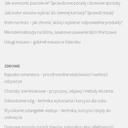
Jak wzmocnić paznokcie? Sprawdzone porady i domowe sposoby
Jaki kolor włosów wybrać do ciemnej karnacji? Sprawdź modę!
Krem na mróz – jak chronić skórę i wybierać odpowiednie produkty?
Mikrodermabrazja na blizny, laserowe usuwanie blizn Warszawa
Usługi masażu – gabinet masażu w Gdańsku
ZDROWIE
Kapusta romanesco – prozdrowotne właściwości i wartości
odżywcze
Choroby ziarniniakowe – przyczyny, objawy i metody leczenia
Odwodzenie nóg – technika wykonania i korzyści dla ciała
Wyciskanie sztangielek siedząc – technika, korzyści i błędy do
uniknięcia
Domowe sposoby na ból stawów: naturalna ulga i efektywność