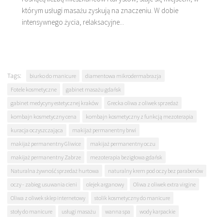
którym usługi masażu zyskują na znaczeniu. W dobie
intensywnego życia, relaksacyjne...
Tags:
biurko do manicure
diamentowa mikrodermabrazja
Fotele kosmetyczne
gabinet masażu gdańsk
gabinet medycyny estetycznej kraków
Grecka oliwa z oliwek sprzedaż
kombajn kosmetyczny cena
kombajn kosmetyczny z funkcją mezoterapia
kuracja oczyszczająca
makijaż permanentny brwi
makijaż permanentny Gliwice
makijaż permanentny oczu
makijaż permanentny Zabrze
mezoterapia bezigłowa gdańsk
Naturalna żywność sprzedaż hurtowa
naturalny krem pod oczy bez parabenów
oczy - zabieg usuwania cieni
olejek arganowy
Oliwa z oliwek extra virgine
Oliwa z oliwek sklep internetowy
stolik kosmetyczny do manicure
stoły do manicure
usługi masażu
wanna spa
wody karpackie