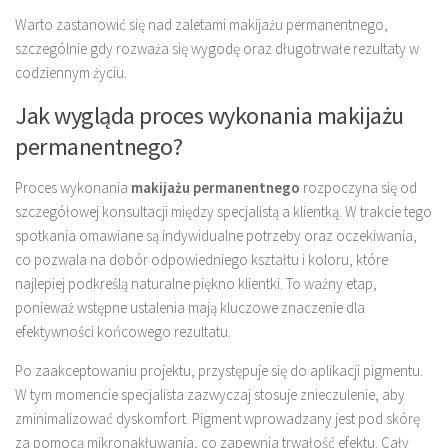
Warto zastanowić się nad zaletami makijażu permanentnego,
szczególnie gdy rozważa się wygodę oraz długotrwałe rezultaty w
codziennym życiu.
Jak wygląda proces wykonania makijażu
permanentnego?
Proces wykonania
makijażu permanentnego
rozpoczyna się od
szczegółowej konsultacji między specjalistą a klientką. W trakcie tego
spotkania omawiane są indywidualne potrzeby oraz oczekiwania,
co pozwala na dobór odpowiedniego kształtu i koloru, które
najlepiej podkreślą naturalne piękno klientki. To ważny etap,
ponieważ wstępne ustalenia mają kluczowe znaczenie dla
efektywności końcowego rezultatu.
Po zaakceptowaniu projektu, przystępuje się do aplikacji pigmentu.
W tym momencie specjalista zazwyczaj stosuje znieczulenie, aby
zminimalizować dyskomfort. Pigment wprowadzany jest pod skórę
za pomocą mikronakłuwania, co zapewnia trwałość efektu. Cały