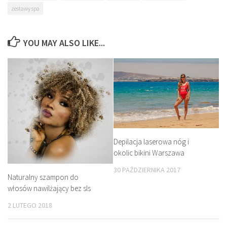
zestawy spa
YOU MAY ALSO LIKE...
Depilacja laserowa nóg i
okolic bikini Warszawa
30 PAŹDZIERNIKA 2017
Naturalny szampon do
włosów nawilżający bez sls
2 LUTEGO 2018