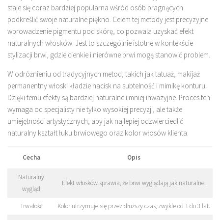
staje się coraz bardziej popularna wśród osób pragnących
podkreślić swoje naturalne piękno. Celem tej metody jest precyzyjne
wprowadzenie pigmentu pod skórę, co pozwala uzyskać efekt
naturalnych włosków. Jest to szczególnie istotne w kontekście
stylizacji brwi, gdzie cienkie i nierówne brwi mogą stanowić problem.
W odróżnieniu od tradycyjnych metod, takich jak tatuaż, makijaż
permanentny włoski kładzie nacisk na subtelność i mimikę konturu.
Dzięki temu efekty są bardziej naturalne i mniej inwazyjne. Proces ten
wymaga od specjalisty nie tylko wysokiej precyzji, ale także
umiejętności artystycznych, aby jak najlepiej odzwierciedlić
naturalny kształt łuku brwiowego oraz kolor włosów klienta.
Cecha
Opis
Naturalny
Efekt włosków sprawia, że brwi wyglądają jak naturalne.
wygląd
Trwałość
Kolor utrzymuje się przez dłuższy czas, zwykle od 1 do 3 lat.