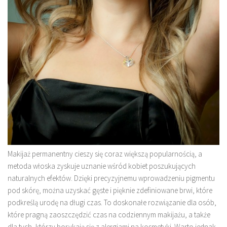
Makijaż permanentny cieszy się coraz większą popularnością, a
metoda włoska zyskuje uznanie wśród kobiet poszukujących
naturalnych efektów. Dzięki precyzyjnemu wprowadzeniu pigmentu
pod skórę, można uzyskać gęste i pięknie zdefiniowane brwi, które
podkreślą urodę na długi czas. To doskonałe rozwiązanie dla osób,
które pragną zaoszczędzić czas na codziennym makijażu, a także
dla tych, którzy borykają się z alergiami na kosmetyki. Warto jednak