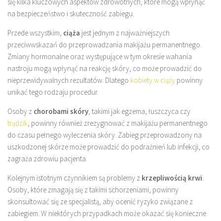
się kilka kluczowych aspektów zdrowotnych, które mogą wpłynąć
na bezpieczeństwo i skuteczność zabiegu.
Przede wszystkim,
ciąża
jest jednym z najważniejszych
przeciwwskazań do przeprowadzania makijażu permanentnego.
Zmiany hormonalne oraz występujące w tym okresie wahania
nastroju mogą wpłynąć na reakcję skóry, co może prowadzić do
nieprzewidywalnych rezultatów. Dlatego
kobiety w ciąży
powinny
unikać tego rodzaju procedur.
Osoby z
chorobami skóry
, takimi jak egzema, łuszczyca czy
trądzik
, powinny również zrezygnować z makijażu permanentnego
do czasu pełnego wyleczenia skóry. Zabieg przeprowadzony na
uszkodzonej skórze może prowadzić do podrażnień lub infekcji, co
zagraża zdrowiu pacjenta.
Kolejnym istotnym czynnikiem są problemy z
krzepliwością krwi
.
Osoby, które zmagają się z takimi schorzeniami, powinny
skonsultować się ze specjalistą, aby ocenić ryzyko związane z
zabiegiem. W niektórych przypadkach może okazać się konieczne