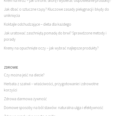
Krem na mróz – jak chronić skórę i wybierać odpowiednie produkty?
Jak dbać o sztuczne rzęsy? Kluczowe zasady pielęgnacji i błędy do
uniknięcia
Koktajle odchudzające – dieta dla każdego
Jak uratować zaschniętą pomadę do brwi? Sprawdzone metody i
porady
Kremy na opuchnięte oczy – jak wybrać najlepsze produkty?
ZDROWIE
Czy można jeść na diecie?
Herbata z szałwii – właściwości, przygotowanie i zdrowotne
korzyści
Zdrowa darmowa żywność
Domowe sposoby na ból stawów: naturalna ulga i efektywność