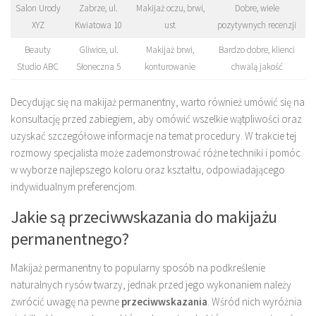
Salon Urody
Zabrze, ul.
Makijaż oczu, brwi,
Dobre, wiele
XYZ
Kwiatowa 10
ust
pozytywnych recenzji
Beauty
Gliwice, ul.
Makijaż brwi,
Bardzo dobre, klienci
Studio ABC
Słoneczna 5
konturowanie
chwalą jakość
Decydując się na makijaż permanentny, warto również umówić się na
konsultację przed zabiegiem, aby omówić wszelkie wątpliwości oraz
uzyskać szczegółowe informacje na temat procedury. W trakcie tej
rozmowy specjalista może zademonstrować różne techniki i pomóc
w wyborze najlepszego koloru oraz kształtu, odpowiadającego
indywidualnym preferencjom.
Jakie są przeciwwskazania do makijażu
permanentnego?
Makijaż permanentny to popularny sposób na podkreślenie
naturalnych rysów twarzy, jednak przed jego wykonaniem należy
zwrócić uwagę na pewne
przeciwwskazania
. Wśród nich wyróżnia