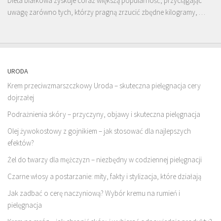
Dieta białkowa zyskuje coraz większą popularność, przyciągając
uwagę zarówno tych, którzy pragną zrzucić zbędne kilogramy, …
URODA
Krem przeciwzmarszczkowy Uroda – skuteczna pielęgnacja cery
dojrzałej
Podrażnienia skóry – przyczyny, objawy i skuteczna pielęgnacja
Olej żywokostowy z gojnikiem – jak stosować dla najlepszych
efektów?
Żel do twarzy dla mężczyzn – niezbędny w codziennej pielęgnacji
Czarne włosy a postarzanie: mity, fakty i stylizacja, które działają
Jak zadbać o cerę naczyniową? Wybór kremu na rumień i
pielęgnacja