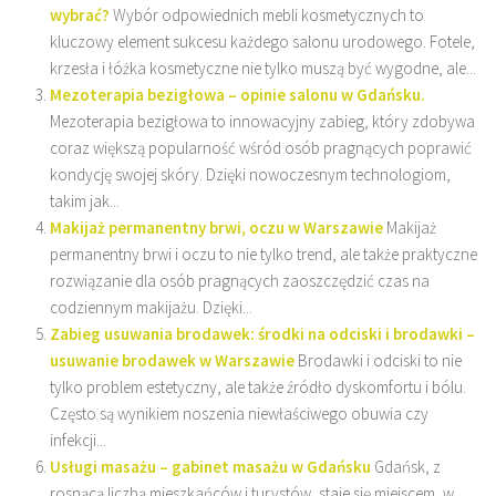
wybrać?
Wybór odpowiednich mebli kosmetycznych to
kluczowy element sukcesu każdego salonu urodowego. Fotele,
krzesła i łóżka kosmetyczne nie tylko muszą być wygodne, ale...
Mezoterapia bezigłowa – opinie salonu w Gdańsku.
Mezoterapia bezigłowa to innowacyjny zabieg, który zdobywa
coraz większą popularność wśród osób pragnących poprawić
kondycję swojej skóry. Dzięki nowoczesnym technologiom,
takim jak...
Makijaż permanentny brwi, oczu w Warszawie
Makijaż
permanentny brwi i oczu to nie tylko trend, ale także praktyczne
rozwiązanie dla osób pragnących zaoszczędzić czas na
codziennym makijażu. Dzięki...
Zabieg usuwania brodawek: środki na odciski i brodawki –
usuwanie brodawek w Warszawie
Brodawki i odciski to nie
tylko problem estetyczny, ale także źródło dyskomfortu i bólu.
Często są wynikiem noszenia niewłaściwego obuwia czy
infekcji...
Usługi masażu – gabinet masażu w Gdańsku
Gdańsk, z
rosnącą liczbą mieszkańców i turystów, staje się miejscem, w