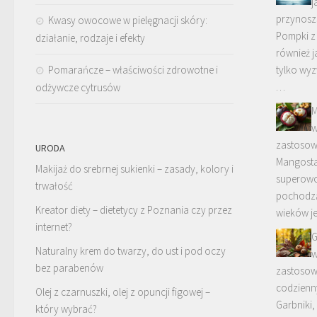
j
przynosz
Kwasy owocowe w pielęgnacji skóry:
Pompki z
działanie, rodzaje i efekty
również j
Pomarańcze – właściwości zdrowotne i
tylko wyz
…
odżywcze cytrusów
M
w
zastosow
URODA
Mangosta
Makijaż do srebrnej sukienki – zasady, kolory i
superowoc
trwałość
pochodząc
Kreator diety – dietetycy z Poznania czy przez
wieków j
internet?
G
Naturalny krem do twarzy, do ust i pod oczy
w
bez parabenów
zastosow
codzien
Olej z czarnuszki, olej z opuncji figowej –
Garbniki,
który wybrać?