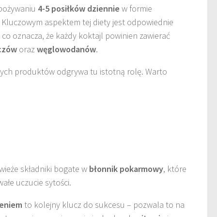
spożywaniu
4-5 posiłków dziennie
w formie
Kluczowym aspektem tej diety jest odpowiednie
co oznacza, że każdy koktajl powinien zawierać
czów
oraz
węglowodanów
.
ych produktów odgrywa tu istotną rolę. Warto
świeże składniki bogate w
błonnik pokarmowy
, które
wałe uczucie sytości.
zeniem
to kolejny klucz do sukcesu – pozwala to na