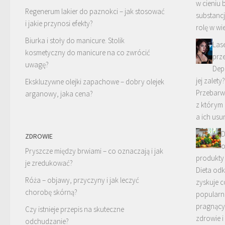
w cieniu 
Regenerum lakier do paznokci – jak stosować
substanc
i jakie przynosi efekty?
rolę w wi
Biurka i stoły do manicure. Stolik
Las
kosmetyczny do manicure na co zwrócić
prze
uwagę?
Depi
jej zalety?
Ekskluzywne olejki zapachowe – dobry olejek
Przebarwi
arganowy, jaka cena?
z którym 
a ich usu
D
ZDROWIE
o
Pryszcze między brwiami – co oznaczają i jak
produkty 
je zredukować?
Dieta od
Róża – objawy, przyczyny i jak leczyć
zyskuje c
chorobę skórną?
popularn
pragnący
Czy istnieje przepis na skuteczne
zdrowie 
odchudzanie?