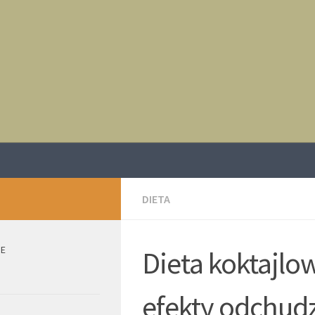
DIETA
IE
Dieta koktajlow
efekty odchud