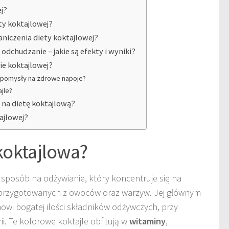
ej?
ty koktajlowej?
aniczenia diety koktajlowej?
odchudzanie – jakie są efekty i wyniki?
ie koktajlowej?
– pomysły na zdrowe napoje?
jle?
 na dietę koktajlową?
tajlowej?
 koktajlowa?
 sposób na odżywianie, który koncentruje się na
przygotowanych z owoców oraz warzyw. Jej głównym
owi bogatej ilości składników odżywczych, przy
i. Te kolorowe koktajle obfitują w
witaminy
,