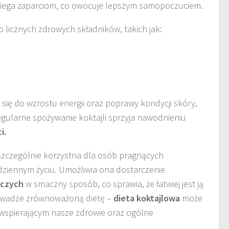
obiega zaparciom, co owocuje lepszym samopoczuciem.
o licznych zdrowych składników, takich jak:
 się do wzrostu energii oraz poprawy kondycji skóry,
gularne spożywanie koktajli sprzyja nawodnieniu
i.
szczególnie korzystna dla osób pragnących
ziennym życiu. Umożliwia ona dostarczenie
wczych
w smaczny sposób, co sprawia, że łatwiej jest ją
 uwadze zrównoważoną dietę –
dieta koktajlowa
może
wspierającym nasze zdrowie oraz ogólne