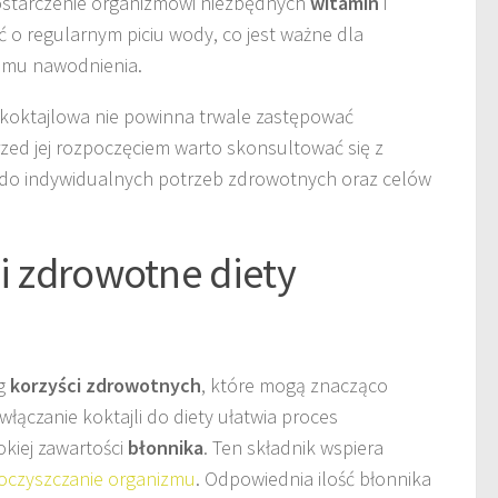
ostarczenie organizmowi niezbędnych
witamin
i
 o regularnym piciu wody, co jest ważne dla
omu nawodnienia.
a koktajlowa nie powinna trwale zastępować
zed jej rozpoczęciem warto skonsultować się z
 do indywidualnych potrzeb zdrowotnych oraz celów
ci zdrowotne diety
eg
korzyści zdrowotnych
, które mogą znacząco
włączanie koktajli do diety ułatwia proces
okiej zawartości
błonnika
. Ten składnik wspiera
oczyszczanie organizmu
. Odpowiednia ilość błonnika