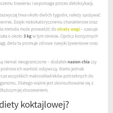
epszemu trawieniu i wspomaga proces detoksykacji.
 zazwyczaj trwa około dwóch tygodni, należy spożywać
ziennie. Dzięki niskokalorycznemu charakterowi oraz
 ta metoda może prowadzić do
utraty wagi
– szacuje
iała o około
3 kg
w tym okresie. Oprócz korzystnych
agi, dieta ta promuje zdrowe nawyki żywieniowe oraz
 są niemal nieograniczone – dodatek
nasion chia
czy
podnosi ich wartość odżywczą. Warto jednak
tarcza wszystkich makroskładników potrzebnych do
anizmu. Dlatego ważne jest skonsultowanie się z
dłuższym jej stosowaniem.
diety koktajlowej?