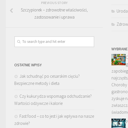
PREVIOUS STORY
Szczypiorek – zdrowotne właściwości,
Uroda
zastosowanie i uprawa
Zdrow
WYBRANE
C
g
OSTATNIE WPISY
zapobiega
Jak schudnąć po cesarskim cięciu?
najczęsts
Bezpieczne metody i dieta
Choroby
gastronom
Czy kukurydza wspomaga odchudzanie?
zyskuje n
Wartości odżywcze i kalorie
zwłaszcz
świadom
Fast food – co to jest i jak wpływa na nasze
P
zdrowie?