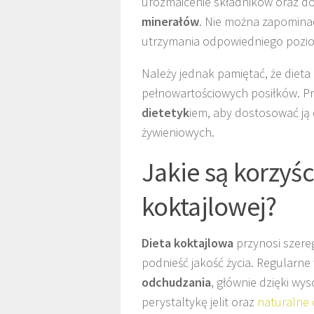
urozmaicenie składników oraz d
minerałów
. Nie można zapominać
utrzymania odpowiedniego pozi
Należy jednak pamiętać, że diet
pełnowartościowych posiłków. Pr
dietetyk
iem, aby dostosować ją
żywieniowych.
Jakie są korzyś
koktajlowej?
Dieta koktajlowa
przynosi szer
podnieść jakość życia. Regularne 
odchudzania
, głównie dzięki wys
perystaltykę jelit oraz
naturalne 