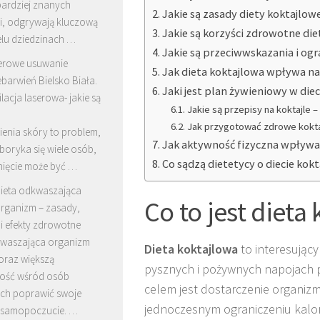
bardziej znanych
Jakie są zasady diety koktajlow
ji, odgrywają kluczową
Jakie są korzyści zdrowotne die
elu dziedzinach …
Jakie są przeciwwskazania i ogr
erowe usuwanie
Jak dieta koktajlowa wpływa na 
barwień Bielsko Biała.
Jaki jest plan żywieniowy w diec
lacja laserowa- jakie są
Jakie są przepisy na koktajle 
Jak przygotować zdrowe kokta
enia skóry to problem,
Jak aktywność fizyczna wpływa
boryka się wiele osób,
Co sądzą dietetycy o diecie kok
nięcie może być …
ieta odkwaszająca
Co to jest dieta
rganizm – zasady,
i efekty zdrowotne
kwaszająca organizm
Dieta koktajlowa
to interesujący
oraz większą
pysznych i pożywnych napojach 
ość wśród osób
celem jest dostarczenie organizm
ch poprawić swoje
jednoczesnym ograniczeniu kalori
i samopoczucie. …