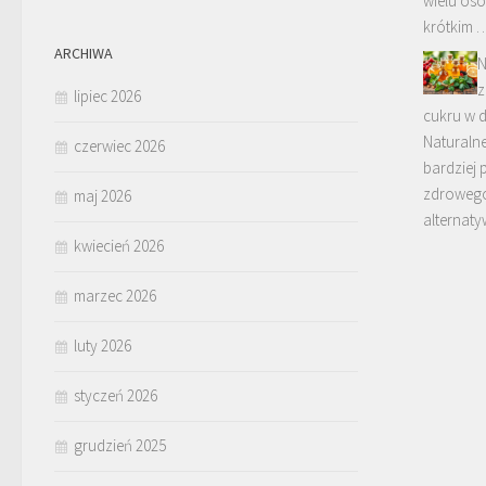
wielu os
krótkim 
ARCHIWA
N
z
lipiec 2026
cukru w d
Naturalne
czerwiec 2026
bardziej 
zdrowego
maj 2026
alternaty
kwiecień 2026
marzec 2026
luty 2026
styczeń 2026
grudzień 2025