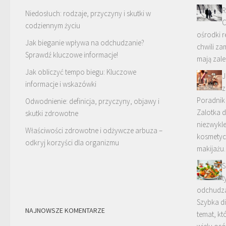
R
Niedosłuch: rodzaje, przyczyny i skutki w
C
codziennym życiu
ośrodki re
Jak bieganie wpływa na odchudzanie?
chwili za
Sprawdź kluczowe informacje!
mają zal
Jak obliczyć tempo biegu: Kluczowe
J
informacje i wskazówki
z
Poradnik
Odwodnienie: definicja, przyczyny, objawy i
Zalotka d
skutki zdrowotne
niezwykl
Właściwości zdrowotne i odżywcze arbuza –
kosmetycz
odkryj korzyści dla organizmu
makijażu.
S
t
odchudzan
Szybka di
NAJNOWSZE KOMENTARZE
temat, k