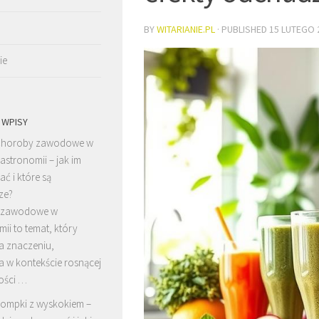
BY
WITARIANIE.PL
· PUBLISHED
15 LUTEGO 
ie
 WPISY
horoby zawodowe w
astronomii – jak im
ć i które są
ze?
 zawodowe w
ii to temat, który
a znaczeniu,
a w kontekście rosnącej
ości …
ompki z wyskokiem –