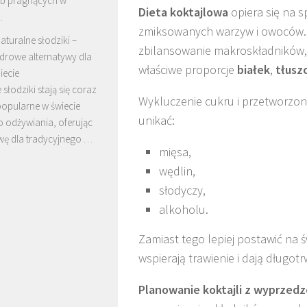
ób pragnących w
Dieta koktajlowa
opiera się na 
…
zmiksowanych warzyw i owoców. 
aturalne słodziki –
zbilansowanie makroskładników, 
drowe alternatywy dla
właściwe proporcje
białek
,
tłusz
iecie
 słodziki stają się coraz
Wykluczenie cukru i przetworzon
popularne w świecie
unikać:
 odżywiania, oferując
wę dla tradycyjnego …
mięsa,
wędlin,
słodyczy,
alkoholu.
Zamiast tego lepiej postawić na 
wspierają trawienie i dają długotr
Planowanie koktajli z wyprzed