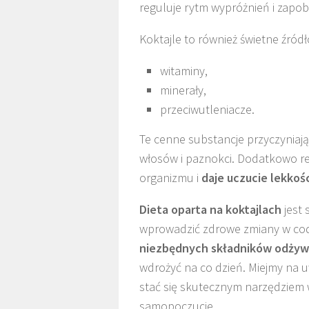
reguluje rytm wypróżnień i zap
Koktajle to również świetne źródł
witaminy,
minerały,
przeciwutleniacze.
Te cenne substancje przyczyniają
włosów i paznokci. Dodatkowo re
organizmu i
daje uczucie lekkośc
Dieta oparta na koktajlach
jest 
wprowadzić zdrowe zmiany w cod
niezbędnych składników odży
wdrożyć na co dzień. Miejmy na
stać się skutecznym narzędziem 
samopoczucie.