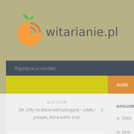
Współpraca i kontakt
MORE
NEXT STORY
KATEGOR
Ser żółty na diecie odchudzającej – zalety i
pułapki, które warto znać
Dieta
Inne