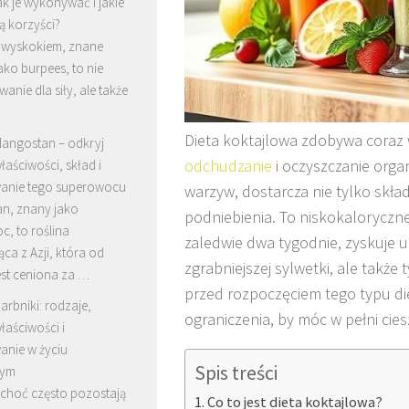
ak je wykonywać i jakie
ą korzyści?
 wyskokiem, znane
ako burpees, to nie
wanie dla siły, ale także
Dieta koktajlowa zdobywa coraz
angostan – odkryj
odchudzanie
i oczyszczanie orga
łaściwości, skład i
anie tego superowocu
warzyw, dostarcza nie tylko skła
n, znany jako
podniebienia. To niskokaloryczne
, to roślina
zaledwie dwa tygodnie, zyskuje 
a z Azji, która od
zgrabniejszej sylwetki, ale takż
est ceniona za …
przed rozpoczęciem tego typu die
arbniki: rodzaje,
ograniczenia, by móc w pełni ciesz
łaściwości i
anie w życiu
Spis treści
nym
 choć często pozostają
Co to jest dieta koktajlowa?