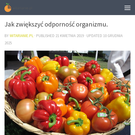
ZDROWIE
Jak zwiększyć odporność organizmu.
BY
WITARIANIE.PL
· PUBLISHED
21 KWIETNIA 2019
· UPDATED
10 GRUDNIA
2025