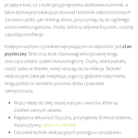
przepływ krwi, co z kolei sprzyja lepszemu dotlenieniu komórek, a
także stymuluje produkcję przeciwciał i komórek odpornościowych.
Zarówno cardio, jak i trening siłowy, przyczyniają się do ogólnego
wzmocnienia organizmu. Osoby, które są aktywne fizycznie, rzadziej
zapadają na infekcje.
Kolejnym ważnym czynnikiem wpływającym na odporność jest
stan
psychiczny
. Stres oraz brak równowagi emocjonalnej mogą
znacząco osłabić system immunologiczny. Osoby, które potrafią
radzić sobie ze stresem, mniej narażają się na infekcje. Techniki
relaksacyjne, takie jak medytacja, joga czy głębokie oddychanie,
mogą pomóc w obniżeniu poziomu stresu i poprawie
samopoczucia.
Włącz wtedy do diety więcej warzyw i owoców, które są
źródłem cennych witamin.
Regularna aktywność fizyczna, przynajmniej 30 minut dziennie,
ma pozytywny
wpływ na zdrowie
.
Ćwiczenie technik relaksacyjnych pomaga w zarządzaniu