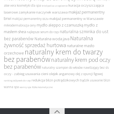
kuracja oczyszczająca
aloe vera
kosmetyki dla spa
kriolipoliza urządzenie
makijaż permanentny
laserowe zamykanie naczynek warszawa
brwi
makijaż permanentny w Warszawie
makijaż permanentny oczu
mydło aleppo z czarnuszką
mydło z
mikrodermabrazja ceny
naturalna szminka do ust
masłem shea
najlepsze serum do rzęs
Naturalna
bez parabenów
Naturalna woda java
żywność sprzedaż hurtowa
naturalne masło
naturalny krem do twarzy
orzechowe
bez parabenów
naturalny krem pod oczy
bez parabenów
naturalny szampon do włosów nawilżający bez sls
oczy - zabieg usuwania cieni
olejek arganowy
olej z opuncji figowej
redukcja blizn potrądzikowych
trądzik usuwanie blizn
ranking odżywek do rzęs
wanna spa
wanny spa
łóżko kosmetyczne