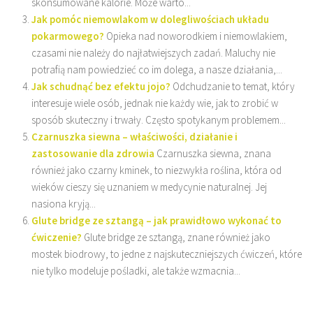
skonsumowane kalorie. Może warto...
Jak pomóc niemowlakom w dolegliwościach układu
pokarmowego?
Opieka nad noworodkiem i niemowlakiem,
czasami nie należy do najłatwiejszych zadań. Maluchy nie
potrafią nam powiedzieć co im dolega, a nasze działania,...
Jak schudnąć bez efektu jojo?
Odchudzanie to temat, który
interesuje wiele osób, jednak nie każdy wie, jak to zrobić w
sposób skuteczny i trwały. Często spotykanym problemem...
Czarnuszka siewna – właściwości, działanie i
zastosowanie dla zdrowia
Czarnuszka siewna, znana
również jako czarny kminek, to niezwykła roślina, która od
wieków cieszy się uznaniem w medycynie naturalnej. Jej
nasiona kryją...
Glute bridge ze sztangą – jak prawidłowo wykonać to
ćwiczenie?
Glute bridge ze sztangą, znane również jako
mostek biodrowy, to jedne z najskuteczniejszych ćwiczeń, które
nie tylko modeluje pośladki, ale także wzmacnia...