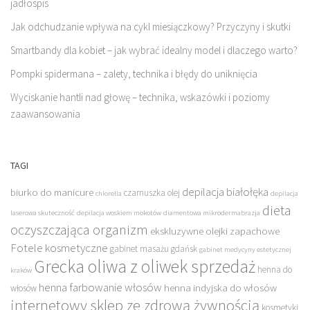
jadłospis
Jak odchudzanie wpływa na cykl miesiączkowy? Przyczyny i skutki
Smartbandy dla kobiet – jak wybrać idealny model i dlaczego warto?
Pompki spidermana – zalety, technika i błędy do uniknięcia
Wyciskanie hantli nad głowę – technika, wskazówki i poziomy
zaawansowania
TAGI
depilacja białołęka
biurko do manicure
czarnuszka olej
chlorella
depilacja
dieta
laserowa skuteczność
depilacja woskiem mokotów
diamentowa mikrodermabrazja
oczyszczająca organizm
ekskluzywne olejki zapachowe
Fotele kosmetyczne
gabinet masażu gdańsk
gabinet medycyny estetycznej
Grecka oliwa z oliwek sprzedaż
henna do
kraków
henna farbowanie włosów
henna indyjska do włosów
włosów
internetowy sklep ze zdrową żywnością
kosmetyki