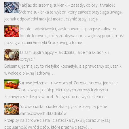
Makijaż do srebrnej sukienki – zasady, kolory i trwałość
Srebrna sukienka to wybór, który zawsze przyciąga uwagę,
jednak odpowiedni makijaż może uczynić tę stylizację …
Jocote – właściwości, zastosowania i przepisy kulinarne
Jocote to owoc, który zdobywa coraz większą popularność
poza granicami Ameryki Środkowej, a to nie …
Balsam ujędrniający – jak działa, jakie ma składniki i
korzyści?
Balsam ujędrniający to nie tylko kosmetyk, ale prawdziwy sojusznik
w walce o piękną i zdrową …
Surowe jedzenie – rawfoods.pl. Zdrowe, surowe jedzenie
Coraz więcej osób preferujących zdrowy tryb życia
zachwyca się dietą rawfood. Polega ona na wykluczeniu …
Zdrowe ciasta i ciasteczka – pyszne przepisy pełne
wartościowych składników
Przepisy na zdrowe ciasta i ciasteczka zyskują coraz większą
popularność wśród osób, które pragną cieszyć …