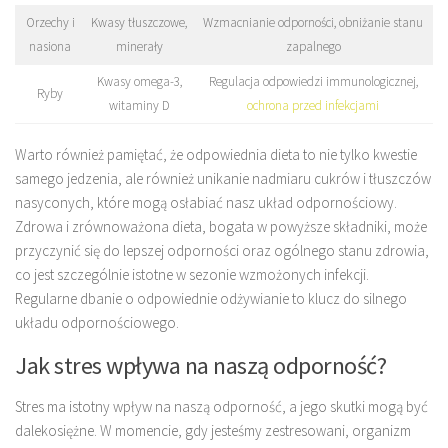
Orzechy i
Kwasy tłuszczowe,
Wzmacnianie odporności, obniżanie stanu
nasiona
minerały
zapalnego
Kwasy omega-3,
Regulacja odpowiedzi immunologicznej,
Ryby
witaminy D
ochrona przed infekcjami
Warto również pamiętać, że odpowiednia dieta to nie tylko kwestie
samego jedzenia, ale również unikanie nadmiaru cukrów i tłuszczów
nasyconych, które mogą osłabiać nasz układ odpornościowy.
Zdrowa i zrównoważona dieta, bogata w powyższe składniki, może
przyczynić się do lepszej odporności oraz ogólnego stanu zdrowia,
co jest szczególnie istotne w sezonie wzmożonych infekcji.
Regularne dbanie o odpowiednie odżywianie to klucz do silnego
układu odpornościowego.
Jak stres wpływa na naszą odporność?
Stres ma istotny wpływ na naszą odporność, a jego skutki mogą być
dalekosiężne. W momencie, gdy jesteśmy zestresowani, organizm