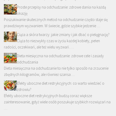
Proste przepisy na odchudzanie: zdrowe dania na każdą
okazję
Poszukiwanie skutecznych metod na odchudzanie często staje się
prawdziwym wyzwaniem. W świecie, gdzie szybkie jedzenie …
Ciąża a skóra twarzy: jakie zmiany i jak dbać o pielęgnację?
Ciąża to niezwykły czas w życiu każdej kobiety, pełen
radości, oczekiwań, ale też wielu wyzwań. …
Dieta miesięczna na odchudzanie: zdrowe cele i zasady
odchudzania
Dieta miesięczna na odchudzanie to nie tylko sposób na zrzucenie
zbędnych kilogramów, ale również szansa …
Efekty uboczne diet restrykcyjnych: co warto wiedzieć o
zdrowiu?
Efekty uboczne diet restrykcyjnych budzą coraz większe
zainteresowanie, gdyż wiele osób poszukuje szybkich rozwiązań na
…