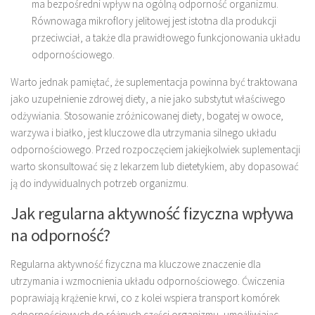
ma bezpośredni wpływ na ogólną odporność organizmu.
Równowaga mikroflory jelitowej jest istotna dla produkcji
przeciwciał, a także dla prawidłowego funkcjonowania układu
odpornościowego.
Warto jednak pamiętać, że suplementacja powinna być traktowana
jako uzupełnienie zdrowej diety, a nie jako substytut właściwego
odżywiania. Stosowanie zróżnicowanej diety, bogatej w owoce,
warzywa i białko, jest kluczowe dla utrzymania silnego układu
odpornościowego. Przed rozpoczęciem jakiejkolwiek suplementacji
warto skonsultować się z lekarzem lub dietetykiem, aby dopasować
ją do indywidualnych potrzeb organizmu.
Jak regularna aktywność fizyczna wpływa
na odporność?
Regularna aktywność fizyczna ma kluczowe znaczenie dla
utrzymania i wzmocnienia układu odpornościowego. Ćwiczenia
poprawiają krążenie krwi, co z kolei wspiera transport komórek
odpornościowych do różnych części organizmu, umożliwiając