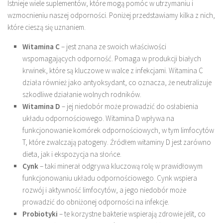
Istnieje wiele suplementów, które mogą pomóc w utrzymaniu i
wzmocnieniu naszej odporności. Poniżej przedstawiamy kilka z nich,
które cieszą się uznaniem.
Witamina C
– jest znana ze swoich właściwości
wspomagających odporność. Pomaga w produkcji białych
krwinek, które są kluczowe w walce z infekcjami. Witamina C
działa również jako antyoksydant, co oznacza, że neutralizuje
szkodliwe działanie wolnych rodników.
Witamina D
– jej niedobór może prowadzić do osłabienia
układu odpornościowego. Witamina D wpływa na
funkcjonowanie komórek odpornościowych, w tym limfocytów
T, które zwalczają patogeny. Źródłem witaminy D jest zarówno
dieta, jak i ekspozycja na słońce.
Cynk
– taki minerał odgrywa kluczową rolę w prawidłowym
funkcjonowaniu układu odpornościowego. Cynk wspiera
rozwój i aktywność limfocytów, a jego niedobór może
prowadzić do obniżonej odporności na infekcje.
Probiotyki
– te korzystne bakterie wspierają zdrowie jelit, co