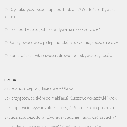
Czy kukurydza wspomaga odchudzanie? Wartości odżywcze i
kalorie
Fast food – co to jest i jak wpływa na nasze zdrowie?
Kwasy owocowe w pielęgnacji skóry: działanie, rodzaje i efekty
Pomarańcze – właściwości zdrowotne i odżywcze cytrusów
URODA
Skuteczność depilacji laserowej – Oława
Jak przygotować skórę do makijażu? Kluczowe wskazówki i kroki
Jak poprawnie używać zalotki do rzęs? Poradnik krok po kroku
Skuteczność dezodorantów: jak skutecznie maskować zapachy?
Jak zadbać o cerę naczyniową? Wybór kremu na rumień i