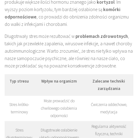
produkuje większe ilości hormonu znanego jako
kortyzol
. Im
wyższy poziom kortyzolu, tym bardziej osłabione są
komórki
odpornościowe
, co prowadzi do obniżenia zdolności organizmu
do walki z infekcjami i chorobami.
Długotrwały stres może rezultować w
problemach zdrowotnych
,
takich jak przewlekłe zapalenia, wirusowe infekcje, a nawet choroby
autoimmunologiczne. Warto zrozumieć, że stres nie tylko wpływa na
nasze samopoczucie psychiczne, ale również na nasze ciało, co
może przekładać się na poważne konsekwencje zdrowotne.
Typ stresu
Wpływ na organizm
Zalecane techniki
zarządzania
Może prowadzić do
Stres krótko-
Ćwiczenia oddechowe,
chwilowego osłabienia
terminowy
medytacja
odporności
Regularna aktywność
Stres
Długotrwałe osłabienie
fizyczna, techniki
długoterminowy
układu odpornościowego