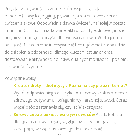
Przykłady aktywności fizycznej, które wspierają układ
odpornościowy to: jogging, pływanie, jazda na rowerze oraz
ćwiczenia siłowe. Odpowiednia dawka ćwiczeń, najlepiej w postaci
minimum 150 minut umiarkowanej aktywności tygodniowo, może
przynieść znaczące korzyści dla Twojego zdrowia. Warto jednak
pamiętać, że nadmierna intensywność treningów może prowadzić
do osłabienia odporności, dlatego kluczem jest umiar oraz
dostosowanie aktywności do indywidualnych możliwości i poziomu
sprawności fizycznej.
Powiązane wpisy:
Kreator diety – dietetycy z Poznania czy przez internet?
Wybór odpowiedniego dietetyka to kluczowy krok w procesie
zdrowego odżywiania i osiągania wymarzonej sylwetki. Coraz
więcej osób zastanawia się, czy lepiej skorzystać...
Surowa zupa z bukietu warzyw i owoców
Każda kobieta
dbająca o zdrowy i piękny wygląd, by utrzymać zgrabną i
szczupłą sylwetkę, musi każdego dnia przeliczać