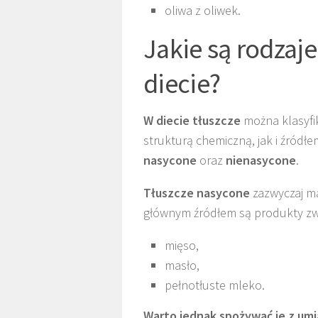
oliwa z oliwek.
Jakie są rodzaje
diecie?
W diecie tłuszcze
można klasyfik
strukturą chemiczną, jak i źródł
nasycone
oraz
nienasycone
.
Tłuszcze nasycone
zazwyczaj ma
głównym źródłem są produkty zwie
mięso,
masło,
pełnotłuste mleko.
Warto jednak spożywać je z um