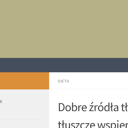
DIETA
IE
Dobre źródła t
tłuszcze wspier