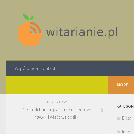
Współpraca i kontakt
MORE
NEXT STORY
KATEGOR
Dieta odchudzająca dla dzieci: zdrowe
nawyki i właściwe posiłki
Dieta
Inne