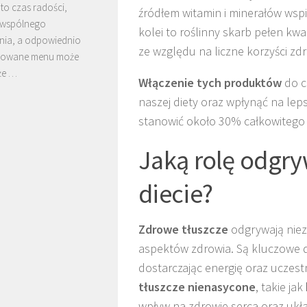
 to czas radości,
źródłem witamin i minerałów wspi
 wspólnego
kolei to roślinny skarb pełen k
nia, a odpowiednio
ze względu na liczne korzyści zd
owane menu może
że …
Włączenie tych produktów
do c
naszej diety oraz wpłynąć na le
stanowić około 30% całkowitego
Jaką rolę odgry
diecie?
Zdrowe tłuszcze
odgrywają niezw
aspektów zdrowia. Są kluczowe 
dostarczając energię oraz uczes
tłuszcze nienasycone
, takie jak
wpływ na zdrowie serca oraz ukł