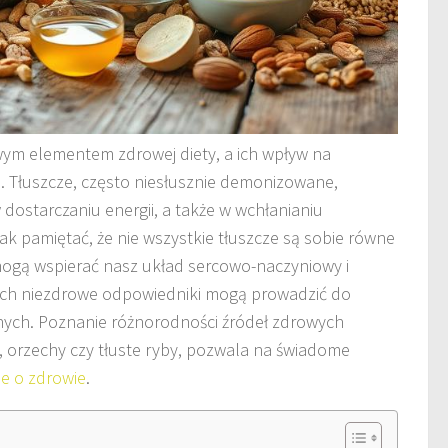
wym elementem zdrowej diety, a ich wpływ na
a. Tłuszcze, często niesłusznie demonizowane,
dostarczaniu energii, a także w wchłanianiu
k pamiętać, że nie wszystkie tłuszcze są sobie równe
ogą wspierać nasz układ sercowo-naczyniowy i
 ich niezdrowe odpowiedniki mogą prowadzić do
ch. Poznanie różnorodności źródeł zdrowych
ek, orzechy czy tłuste ryby, pozwala na świadome
e o zdrowie
.