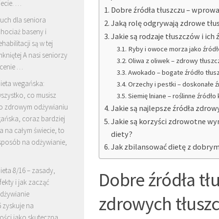
ecie. …
Dobre źródła tłuszczu – wprow
uch dla seniora
Jaką rolę odgrywają zdrowe tłus
hociaż baseny i
Jakie są rodzaje tłuszczów i ich 
habilitacji są w tej
Ryby i owoce morza jako źró
mkniętej A nasi seniorzy
Oliwa z oliwek – zdrowy tłuszc
ecenie …
Awokado – bogate źródło tłus
ieta wegańska:
Orzechy i pestki – doskonałe 
szystko, co musisz
Siemię lniane – roślinne źród
 o zdrowym odżywianiu
Jakie są najlepsze źródła zdro
ańska, coraz bardziej
Jakie są korzyści zdrowotne w
 na całym świecie, to
diety?
 sposób na odżywianie,
Jak zbilansować dietę z dobrym
ieta 8/16 – zasady,
Dobre źródła tł
fekty i jak zacząć
dżywianie
zdrowych tłusz
6 zyskuje na
ości jako skuteczna