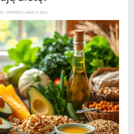
26
· UPDATED
5 MARCA 2025