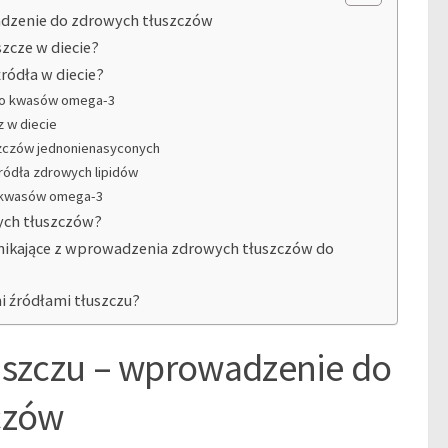
adzenie do zdrowych tłuszczów
zcze w diecie?
źródła w diecie?
dło kwasów omega-3
z w diecie
zczów jednonienasyconych
źródła zdrowych lipidów
ło kwasów omega-3
wych tłuszczów?
ynikające z wprowadzenia zdrowych tłuszczów do
i źródłami tłuszczu?
uszczu – wprowadzenie do
czów