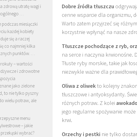
Dobre źródła tłuszczu
odgrywają
 zdrową utratę wagi i
 ogólnego …
cenne wsparcie dla organizmu, 
Warto zatem przyjrzeć się różny
e podczas miesiączki
ciu każdej kobiety
korzystnie wpłynąć na nasze zdr
duje się a raczej
Tłuszcze pochodzące z ryb, orz
ę co najmniej kilka
cznych punktów. …
na serce i naczynia krwionośne.
Tłuste ryby morskie, takie jak ło
rokuły – wartości
dżywcze i zdrowotne
niezwykle ważne dla prawidłowe
spożycia
Oliwa z oliwek
to kolejny znakom
znane jako zielone
, to nie tylko pyszny
tłuszczowe i antyoksydanty. Świe
o wielu potraw, ale
różnych potraw. Z kolei
awokad
jego regularne spożywanie może 
rzepyszne menu
krwi.
ylwestrowe – jakie
 przekąski wybrać?
Orzechy i pestki
nie tylko dostar