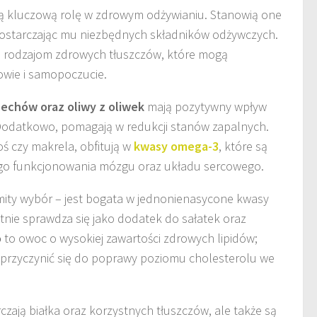
 kluczową rolę w zdrowym odżywianiu. Stanowią one
dostarczając mu niezbędnych składników odżywczych.
m rodzajom zdrowych tłuszczów, które mogą
owie i samopoczucie.
echów oraz oliwy z oliwek
mają pozytywny wpływ
 Dodatkowo, pomagają w redukcji stanów zapalnych.
soś czy makrela, obfitują w
kwasy omega-3
, które są
go funkcjonowania mózgu oraz układu sercowego.
ity wybór – jest bogata w jednonienasycone kwasy
tnie sprawdza się jako dodatek do sałatek oraz
o
to owoc o wysokiej zawartości zdrowych lipidów;
przyczynić się do poprawy poziomu cholesterolu we
czają białka oraz korzystnych tłuszczów, ale także są