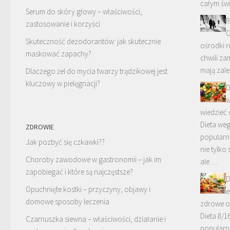
całym świ
Serum do skóry głowy – właściwości,
R
zastosowanie i korzyści
C
Skuteczność dezodorantów: jak skutecznie
ośrodki re
maskować zapachy?
chwili za
mają zal
Dlaczego żel do mycia twarzy trądzikowej jest
kluczowy w pielęgnacji?
D
w
wiedzieć
Dieta weg
ZDROWIE
popularna
Jak pozbyć się czkawki??
nie tylko
Choroby zawodowe w gastronomii – jak im
ale …
zapobiegać i które są najczęstsze?
D
Opuchnięte kostki – przyczyny, objawy i
e
domowe sposoby leczenia
zdrowe o
Dieta 8/1
Czarnuszka siewna – właściwości, działanie i
popularn