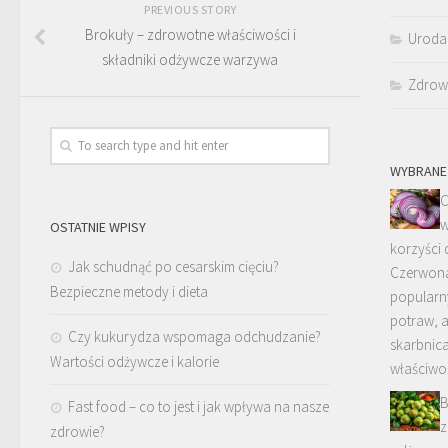
PREVIOUS STORY
Brokuły – zdrowotne właściwości i
Uroda
składniki odżywcze warzywa
Zdrow
WYBRANE
C
w
OSTATNIE WPISY
korzyści
Jak schudnąć po cesarskim cięciu?
Czerwona 
Bezpieczne metody i dieta
popularny
potraw, 
Czy kukurydza wspomaga odchudzanie?
skarbnic
Wartości odżywcze i kalorie
właściwo
B
Fast food – co to jest i jak wpływa na nasze
z
zdrowie?