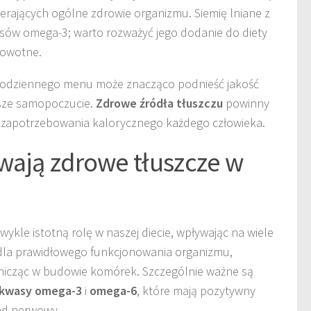
erających ogólne zdrowie organizmu. Siemię lniane z
wasów omega-3; warto rozważyć jego dodanie do diety
rowotne.
odziennego menu może znacząco podnieść jakość
psze samopoczucie.
Zdrowe źródła tłuszczu
powinny
 zapotrzebowania kalorycznego każdego człowieka.
wają zdrowe tłuszcze w
ykle istotną rolę w naszej diecie, wpływając na wiele
dla prawidłowego funkcjonowania organizmu,
tnicząc w budowie komórek. Szczególnie ważne są
kwasy omega-3
i
omega-6
, które mają pozytywny
ad nerwowy.