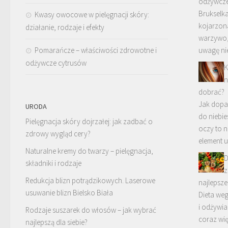
odżywcz
Brukselka
Kwasy owocowe w pielęgnacji skóry:
kojarzona
działanie, rodzaje i efekty
warzywo,
Pomarańcze – właściwości zdrowotne i
uwagę ni
odżywcze cytrusów
K
n
dobrać?
Jak dopa
URODA
do niebie
Pielęgnacja skóry dojrzałej: jak zadbać o
oczy to n
zdrowy wygląd cery?
element 
Naturalne kremy do twarzy – pielęgnacja,
D
składniki i rodzaje
z
Redukcja blizn potrądzikowych. Laserowe
najlepsze
usuwanie blizn Bielsko Biała
Dieta weg
i odżywia
Rodzaje suszarek do włosów – jak wybrać
coraz wi
najlepszą dla siebie?