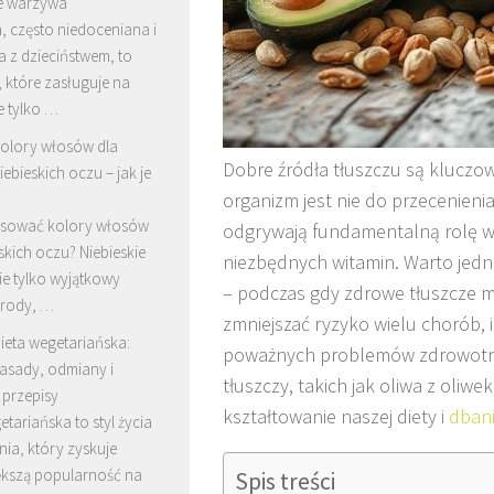
e warzywa
, często niedoceniana i
 z dzieciństwem, to
 które zasługuje na
e tylko …
olory włosów dla
Dobre źródła tłuszczu są kluczo
iebieskich oczu – jak je
organizm jest nie do przecenieni
sować kolory włosów
odgrywają fundamentalną rolę w 
skich oczu? Niebieskie
niezbędnych witamin. Warto jedna
ie tylko wyjątkowy
– podczas gdy zdrowe tłuszcze m
urody, …
zmniejszać ryzyko wielu chorób,
ieta wegetariańska:
poważnych problemów zdrowotny
asady, odmiany i
tłuszczy, takich jak oliwa z oliw
 przepisy
kształtowanie naszej diety i
dbani
etariańska to styl życia
nia, który zyskuje
ększą popularność na
Spis treści