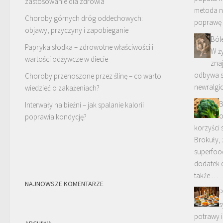
zastosowanie dla zdrowia
metoda na
Choroby górnych dróg oddechowych:
poprawę
objawy, przyczyny i zapobieganie
Ból
Papryka słodka – zdrowotne właściwości i
W ży
wartości odżywcze w diecie
znaj
odbywa si
Choroby przenoszone przez ślinę – co warto
newralgi
wiedzieć o zakażeniach?
B
Interwały na bieżni – jak spalanie kalorii
o
poprawia kondycję?
korzyści 
Brokuły, 
superfood
dodatek d
także …
NAJNOWSZE KOMENTARZE
P
s
potrawy i