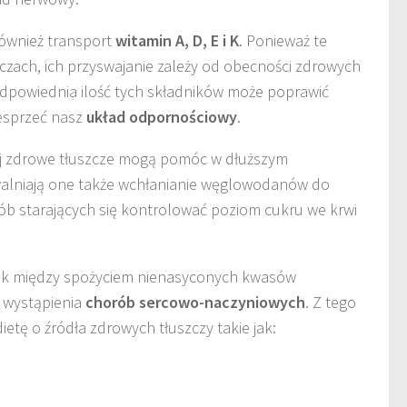
również transport
witamin A, D, E i K
. Ponieważ te
zczach, ich przyswajanie zależy od obecności zdrowych
 odpowiednia ilość tych składników może poprawić
esprzeć nasz
układ odpornościowy
.
j zdrowe tłuszcze mogą pomóc w dłuższym
walniają one także wchłanianie węglowodanów do
osób starających się kontrolować poziom cukru we krwi
ek między spożyciem nienasyconych kwasów
 wystąpienia
chorób sercowo-naczyniowych
. Z tego
tę o źródła zdrowych tłuszczy takie jak: