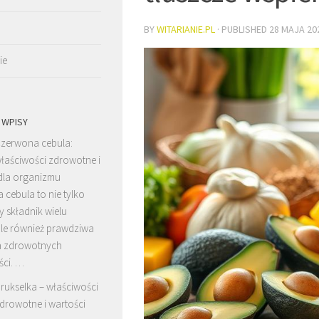
BY
WITARIANIE.PL
· PUBLISHED
28 MAJA 20
ie
 WPISY
zerwona cebula:
łaściwości zdrowotne i
 dla organizmu
cebula to nie tylko
 składnik wielu
ale również prawdziwa
a zdrowotnych
ści. …
rukselka – właściwości
drowotne i wartości