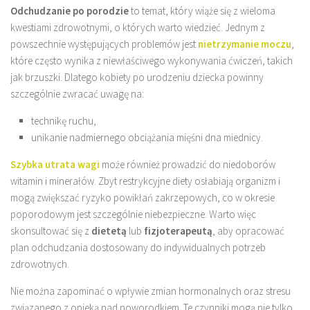
Odchudzanie po porodzie
to temat, który wiąże się z wieloma
kwestiami zdrowotnymi, o których warto wiedzieć. Jednym z
powszechnie występujących problemów jest
nietrzymanie moczu
,
które często wynika z niewłaściwego wykonywania ćwiczeń, takich
jak brzuszki. Dlatego kobiety po urodzeniu dziecka powinny
szczególnie zwracać uwagę na:
technikę ruchu,
unikanie nadmiernego obciążania mięśni dna miednicy.
Szybka utrata wagi
może również prowadzić do niedoborów
witamin i minerałów. Zbyt restrykcyjne diety osłabiają organizm i
mogą zwiększać ryzyko powikłań zakrzepowych, co w okresie
poporodowym jest szczególnie niebezpieczne. Warto więc
skonsultować się z
dietetą
lub
fizjoterapeutą
, aby opracować
plan odchudzania dostosowany do indywidualnych potrzeb
zdrowotnych.
Nie można zapominać o wpływie zmian hormonalnych oraz stresu
związanego z opieką nad noworodkiem. Te czynniki mogą nie tylko