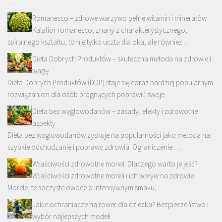
…
Romanesco – zdrowe warzywo pełne witamin i minerałów
Kalafior romanesco, znany z charakterystycznego,
spiralnego kształtu, to nie tylko uczta dla oka, ale również …
Dieta Dobrych Produktów – skuteczna metoda na zdrowie i
wagę
Dieta Dobrych Produktów (DDP) staje się coraz bardziej popularnym
rozwiązaniem dla osób pragnących poprawić swoje …
Dieta bez węglowodanów – zasady, efekty i zdrowotne
aspekty
Dieta bez węglowodanów zyskuje na popularności jako metoda na
szybkie odchudzanie i poprawę zdrowia. Ograniczenie …
Właściwości zdrowotne moreli: Dlaczego warto je jeść?
Właściwości zdrowotne moreli i ich wpływ na zdrowie
Morele, te soczyste owoce o intensywnym smaku, …
Jakie ochraniacze na rower dla dziecka? Bezpieczeństwo i
wybór najlepszych modeli