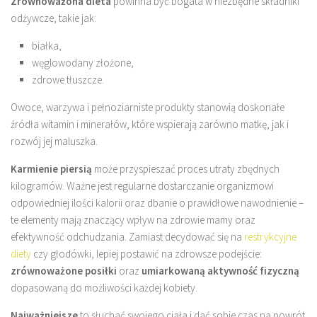
Zrównoważona dieta
powinna być bogata w niezbędne składniki
odżywcze, takie jak:
białka,
węglowodany złożone,
zdrowe tłuszcze.
Owoce, warzywa i pełnoziarniste produkty stanowią doskonałe
źródła witamin i minerałów, które wspierają zarówno matkę, jak i
rozwój jej maluszka.
Karmienie piersią
może przyspieszać proces utraty zbędnych
kilogramów. Ważne jest regularne dostarczanie organizmowi
odpowiedniej ilości kalorii oraz dbanie o prawidłowe nawodnienie –
te elementy mają znaczący wpływ na zdrowie mamy oraz
efektywność odchudzania. Zamiast decydować się na
restrykcyjne
diety
czy głodówki, lepiej postawić na zdrowsze podejście:
zrównoważone posiłki
oraz
umiarkowaną aktywność fizyczną
dopasowaną do możliwości każdej kobiety.
Najważniejsze
to słuchać swojego ciała i dać sobie czas na powrót