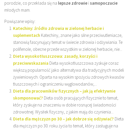
porodzie, co przekłada się na
lepsze zdrowie
i
samopoczucie
młodych mam.
Powiązane wpisy:
Katechiny: źródło zdrowia w zielonej herbacie i
suplementach
Katechiny, znane jako silne przeciwutleniacze,
stanowią fascynujący temat w świecie zdrowia i odżywiania. Te
polifenole, obecne przede wszystkim w zielonej herbacie, nie...
Dieta wysokotłuszczowa: zasady, korzyści i
przeciwwskazania
Dieta wysokotłuszczowa zyskuje coraz
większą popularność jako alternatywa dla tradycyjnych modeli
żywieniowych. Oparta na wysokim spożyciu zdrowych kwasów
tłuszczowych i ograniczeniu węglowodanów,...
Dieta dla pracowników fizycznych – jak ją efektywnie
skomponować?
Dieta osób pracujących fizycznie to temat,
który zyskuje na znaczeniu w dobie rosnącej świadomości
zdrowotnej. Wysiłek fizyczny, z jakim mają do czynienia...
Dieta dla mężczyzn po 30 – jak dobrze się odżywiać?
Dieta
dla mężczyzn po 30. roku życia to temat, który zasługuje na