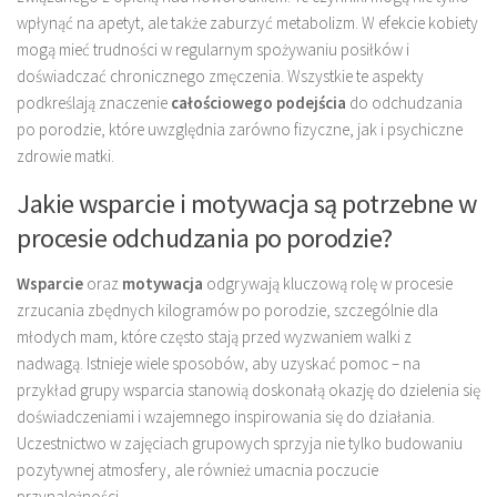
wpłynąć na apetyt, ale także zaburzyć metabolizm. W efekcie kobiety
mogą mieć trudności w regularnym spożywaniu posiłków i
doświadczać chronicznego zmęczenia. Wszystkie te aspekty
podkreślają znaczenie
całościowego podejścia
do odchudzania
po porodzie, które uwzględnia zarówno fizyczne, jak i psychiczne
zdrowie matki.
Jakie wsparcie i motywacja są potrzebne w
procesie odchudzania po porodzie?
Wsparcie
oraz
motywacja
odgrywają kluczową rolę w procesie
zrzucania zbędnych kilogramów po porodzie, szczególnie dla
młodych mam, które często stają przed wyzwaniem walki z
nadwagą. Istnieje wiele sposobów, aby uzyskać pomoc – na
przykład grupy wsparcia stanowią doskonałą okazję do dzielenia się
doświadczeniami i wzajemnego inspirowania się do działania.
Uczestnictwo w zajęciach grupowych sprzyja nie tylko budowaniu
pozytywnej atmosfery, ale również umacnia poczucie
przynależności.