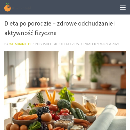
DIETA
Dieta po porodzie – zdrowe odchudzanie i
aktywność fizyczna
BY
WITARIANIE.PL
· PUBLISHED
20 LUTEGO 2025
· UPDATED
5 MARCA 2025