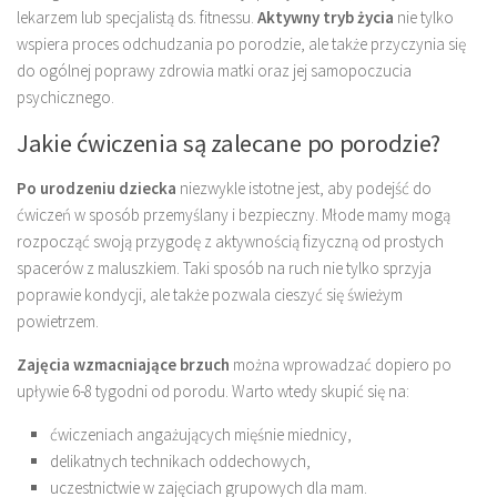
lekarzem lub specjalistą ds. fitnessu.
Aktywny tryb życia
nie tylko
wspiera proces odchudzania po porodzie, ale także przyczynia się
do ogólnej poprawy zdrowia matki oraz jej samopoczucia
psychicznego.
Jakie ćwiczenia są zalecane po porodzie?
Po urodzeniu dziecka
niezwykle istotne jest, aby podejść do
ćwiczeń w sposób przemyślany i bezpieczny. Młode mamy mogą
rozpocząć swoją przygodę z aktywnością fizyczną od prostych
spacerów z maluszkiem. Taki sposób na ruch nie tylko sprzyja
poprawie kondycji, ale także pozwala cieszyć się świeżym
powietrzem.
Zajęcia wzmacniające brzuch
można wprowadzać dopiero po
upływie 6-8 tygodni od porodu. Warto wtedy skupić się na:
ćwiczeniach angażujących mięśnie miednicy,
delikatnych technikach oddechowych,
uczestnictwie w zajęciach grupowych dla mam.