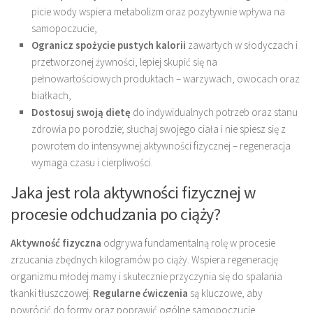
picie wody wspiera metabolizm oraz pozytywnie wpływa na
samopoczucie,
Ogranicz spożycie pustych kalorii
zawartych w słodyczach i
przetworzonej żywności, lepiej skupić się na
pełnowartościowych produktach – warzywach, owocach oraz
białkach,
Dostosuj swoją dietę
do indywidualnych potrzeb oraz stanu
zdrowia po porodzie; słuchaj swojego ciała i nie spiesz się z
powrotem do intensywnej aktywności fizycznej – regeneracja
wymaga czasu i cierpliwości.
Jaka jest rola aktywności fizycznej w
procesie odchudzania po ciąży?
Aktywność fizyczna
odgrywa fundamentalną rolę w procesie
zrzucania zbędnych kilogramów po ciąży. Wspiera regenerację
organizmu młodej mamy i skutecznie przyczynia się do spalania
tkanki tłuszczowej.
Regularne ćwiczenia
są kluczowe, aby
powrócić do formy oraz poprawić ogólne samopoczucie.