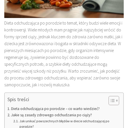
Dieta odchudzająca po porodzie to temat, który budzi wiele emocji i
kontrowersji. Wiele młodych mam pragnie jak najszybciej wrócić do
formy sprzed ciąży, jednak kluczem do zdrowia zarówno matki, jak i
dziecka jest zrównoważona i bogata w składniki odżywcze dieta. W
pierwszych miesiącach po porodzie, gdy organizm intensywnie
regeneruje się, żywienie powinno być dostosowane do
specyficznych potrzeb, a szybkie diety odchudzające mogą
przynieść więcej szkody niż pożytku. Warto zrozumieć, jak podejść
do procesu zdrowego odchudzania, aby wspierać zarówno swoje
samopoczucie, jak i rozwój maluszka.
Spis treści
Dieta odchudzająca po porodzie – co warto wiedzieć?
Jakie są zasady zdrowego odchudzania po ciąży?
Jak unikać powszechnych błędów w diecie odchudzającej po
porodzie?