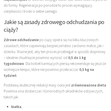
do formy. Regeneracja po porodzie to proces wymagający
cierpliwości i troski o siebie samego.
Jakie są zasady zdrowego odchudzania po
ciąży?
Zdrowe odchudzanie
po ciąży opiera się na kilku kluczowych
zasadach, które zapewniają bezpieczeństwo zarówno matce, jak i
dziecku. Ważne jest, aby ten proces przebiegał w sposób stopniowy
– idealnie chudnięcie powinno wynosić od
0,5 do 1 kg
tygodniowo
. Dla kobiet karmiących piersią rekomenduje się jeszcze
wolniejsze tempo, które nie powinno przekraczać
0,5 kg na
tydzień
.
Podstawą skutecznej redukcji masy ciała jest
zrównoważona dieta
.
Powinna ona dostarczać różnorodnych składników odżywczych,
takich jak:
białka
,