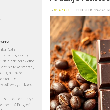
BY
WITARIANIE.PL
· PUBLISHED
7 PAŹDZIER
ie
 WPISY
elon Galia:
łaściwości, wartości
 i działanie zdrowotne
ia to nie tylko smaczny
ysmak, ale także
a skarbnica
ów odżywczych, które
ak skutecznie nauczyć
ię pompek? Progresja i