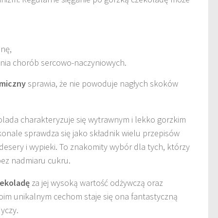
inę,
enia chorób sercowo-naczyniowych.
emiczny
sprawia, że nie powoduje nagłych skoków
olada charakteryzuje się wytrawnym i lekko gorzkim
onale sprawdza się jako składnik wielu przepisów
desery i wypieki. To znakomity wybór dla tych, którzy
ez nadmiaru cukru.
zekoladę
za jej wysoką wartość odżywczą oraz
woim unikalnym cechom staje się ona fantastyczną
yczy.