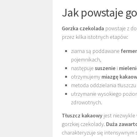
Jak powstaje go
Gorzka czekolada
powstaje z do
przez kilka istotnych etapów:
ziarna są poddawane
fermen
pojemnikach,
następuje
suszenie
i
mieleni
otrzymujemy
miazgę kakao
metoda oddzielania tłuszczu
utrzymanie wysokiego poziom
zdrowotnych.
Tłuszcz kakaowy
jest niezwykle
gorzkiej czekolady.
Duża zawart
charakteryzuje się intensywnym 