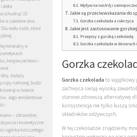
Wpływ na nastrój i samopoczuc
i dieta
Jakie są przeciwwskazania do s
a schudnąć 10
ów w zaledwie dwa
Gorzka czekolada a cukrzyca
 Dla wielu osób, które
Jakie jest zastosowanie gorzkie
zybkiej …
Przepisy z gorzką czekoladą
Gorzka czekolada w deserach 
lej mineralny w
osmetykach:
Gorzka czekolada
ci, bezpieczeństwo i
anie
ralny, będący
Gorzka czekolada
to wyjątkowy 
 ropy naftowej, budzi
zachwyca swoją wysoką zawarto
trowersji w świecie
stanowi zdrowszą alternatywę dla
ów. Jego emolientowe
ści …
konsystencja nie tylko kuszą sm
składników odżywczych.
iwano – zdrowotne,
dżywcze i kosmetyczne
W tej czekoladzie znajdziemy m
ści ogórka kolczastego
korzystnie wpływają na nasz org