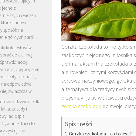
dla początkujących
o jedno z
arniejszych ćwiczeń
 które stanowi
y sposób na
nie górnych partii …
Gorzka czekolada to nie tylko s
aki kolor włosów
zaskoczyć niejednego miłośnika 
ybrać do ciemnej
? Sprawdź modę!
ciemna, aksamitna czekolada pr
rnacja, z jej bogatymi
ale również licznymi korzyściami
i i ciepłymi tonami,
sercowo-naczyniowego, gorzka c
e na odpowiednie
alternatywa dla tradycyjnych sło
enie, zwłaszcza w …
przysmak i jakie właściwości odż
drowe odżywianie dla
gorzką czekoladę
do swojej diety 
-latka: zasady i
owy jadłospis
Spis treści
żywianie dzieci to
óry zyskuje na
Gorzka czekolada – co to jest?