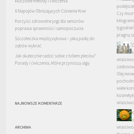
kluczowe metody i ćwiczenia
podejście 
6 Napojów Obniżających Ciśnienie Krwi
Czy możn
kilogram
Korzyści zdrowotne jogi dla seniorów:
tygodnie?
poprawa sprawności i samopoczucia
pragną s
Szczoteczka międzyzębowa – jaką pastę do
O
zębów wybrać
k
Jak skutecznie radzić sobie z bólem pleców?
właściwoś
Porady i ćwiczenia, które przynoszą ulgę
zastosow
Olej mine
pochodną
wiele kon
kosmetyk
właściwo
NAJNOWSZE KOMENTARZE
K
o
właściwo
ARCHIWA