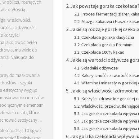
u w obliczu rosnących
Jak powstaje gorzka czekolada
w z otyłością …
Proces fermentacji ziaren ka
iga: właściwości,
Miazga kakaowa i tłuszcz kak
artości odżywcze i
Jakie są rodzaje gorzkiej czekol
e korzyści
Czekolada gorzka klasyczna
ana jako owoc pełen
Czekolada gorzka Premium
drowia, ma wiele do
Czekolada 100% kakao
ania. Należąca do
Jakie są wartości odżywcze gorz
…
Składniki odżywcze
pray do maskowania
Kaloryczność i zawartość kaka
drostów – szybki
Witaminy i minerały w gorzkiej
a estetyczny wygląd
Jakie są właściwości zdrowotne
 maskowania odrostów
Korzyści zdrowotne gorzkiej 
nieodłącznym elementem
Właściwości przeciwutleniając
ki wielu osób, które
Jak gorzka czekolada wpływa na
achować estetyczny …
Jak gorzka czekolada wpływa n
Jak gorzka czekolada wpływa 
ak schudnąć 10 kg w 2
Jak gorzka czekolada wpływa na
ygodnie? Realistyczne