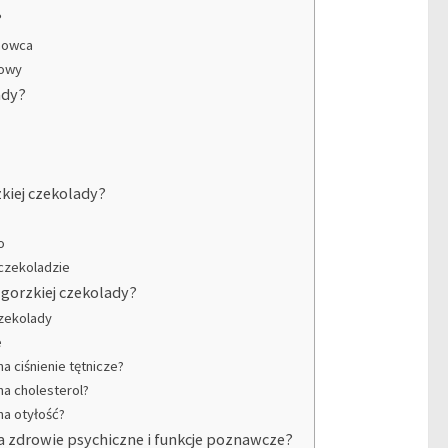
?
kaowca
aowy
ady?
kiej czekolady?
o
 czekoladzie
 gorzkiej czekolady?
czekolady
e
 ciśnienie tętnicze?
a cholesterol?
na otyłość?
 zdrowie psychiczne i funkcje poznawcze?