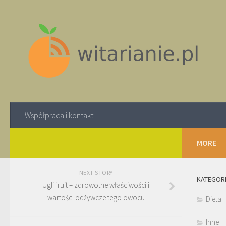
Współpraca i kontakt
MORE
NEXT STORY
KATEGOR
Ugli fruit – zdrowotne właściwości i
wartości odżywcze tego owocu
Dieta
Inne