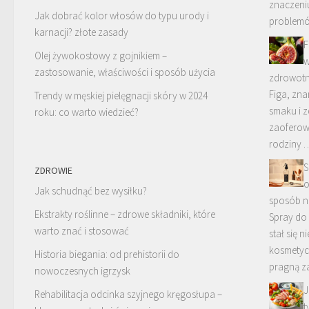
znaczeni
Jak dobrać kolor włosów do typu urody i
problemó
karnacji? złote zasady
F
Olej żywokostowy z gojnikiem –
w
zastosowanie, właściwości i sposób użycia
zdrowotn
Figa, zn
Trendy w męskiej pielęgnacji skóry w 2024
smaku i z
roku: co warto wiedzieć?
zaoferow
rodziny 
S
ZDROWIE
o
Jak schudnąć bez wysiłku?
sposób n
Ekstrakty roślinne – zdrowe składniki, które
Spray do
warto znać i stosować
stał się 
kosmetycz
Historia biegania: od prehistorii do
pragną z
nowoczesnych igrzysk
J
Rehabilitacja odcinka szyjnego kręgosłupa –
t