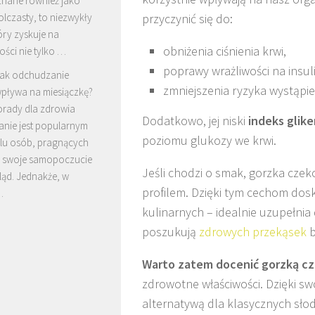
znane również jako
lczasty, to niezwykły
przyczynić się do:
óry zyskuje na
obniżenia ciśnienia krwi,
ści nie tylko …
poprawy wrażliwości na insul
ak odchudzanie
zmniejszenia ryzyka wystąpi
pływa na miesiączkę?
porady dla zdrowia
Dodatkowo, jej niski
indeks glik
nie jest popularnym
poziomu glukozy we krwi.
elu osób, pragnących
 swoje samopoczucie
Jeśli chodzi o smak, gorzka czek
ląd. Jednakże, w
profilem. Dzięki tym cechom dosk
…
kulinarnych – idealnie uzupełnia 
poszukują
zdrowych przekąsek
b
Warto zatem docenić gorzką c
zdrowotne właściwości. Dzięki s
alternatywą dla klasycznych słod