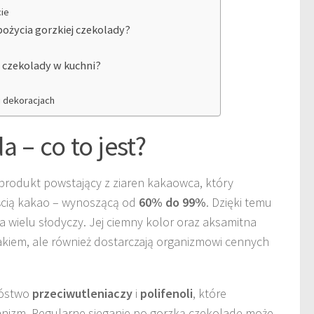
ie
pożycia gorzkiej czekolady?
j czekolady w kuchni?
i dekoracjach
 – co to jest?
produkt powstający z ziaren kakaowca, który
ścią kakao – wynoszącą od
60% do 99%
. Dzięki temu
 wielu słodyczy. Jej ciemny kolor oraz aksamitna
akiem, ale również dostarczają organizmowi cennych
nóstwo
przeciwutleniaczy
i
polifenoli
, które
anizm. Regularne sięganie po gorzką czekoladę może