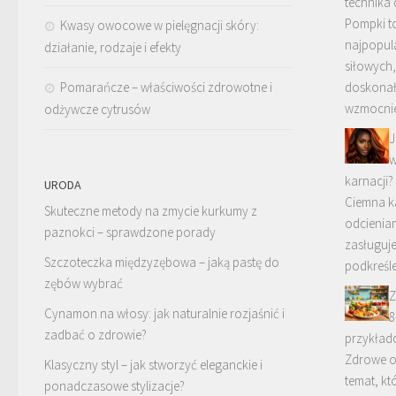
technika 
Pompki t
Kwasy owocowe w pielęgnacji skóry:
najpopul
działanie, rodzaje i efekty
siłowych,
Pomarańcze – właściwości zdrowotne i
doskonał
wzmocnie
odżywcze cytrusów
J
w
karnacji
URODA
Ciemna ka
Skuteczne metody na zmycie kurkumy z
odcieniam
paznokci – sprawdzone porady
zasługuj
Szczoteczka międzyzębowa – jaką pastę do
podkreśl
zębów wybrać
Z
Cynamon na włosy: jak naturalnie rozjaśnić i
8
zadbać o zdrowie?
przykład
Zdrowe od
Klasyczny styl – jak stworzyć eleganckie i
temat, kt
ponadczasowe stylizacje?