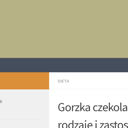
DIETA
IE
Gorzka czekola
rodzaje i zast