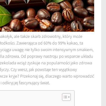
makołyk, ale także skarb zdrowotny, który może
słodkości. Zawierająca od 60% do 99% kakao, ta
zyciąga uwagę nie tylko swoim intensywnym smakiem,
 dla zdrowia. Od poprawy nastroju po wsparcie układu
zekolada wciąż zyskuje na popularności jako zdrowa
dyczy. Czy wiesz, jak powstaje ten wyjątkowy
ywcze kryje? Przekonaj się, dlaczego warto wprowadzić
i odkryj jej fascynujący świat.