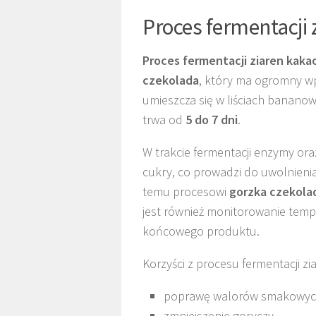
Proces fermentacji
Proces fermentacji ziaren kak
czekolada
, który ma ogromny wp
umieszcza się w liściach banano
trwa od
5 do 7 dni
.
W trakcie fermentacji enzymy ora
cukry, co prowadzi do uwolnieni
temu procesowi
gorzka czekola
jest również monitorowanie temp
końcowego produktu.
Korzyści z procesu fermentacji z
poprawę walorów smakowyc
zmniejszenie goryczy,