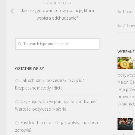
PREVIOUS STORY
Jak przygotować zdrową kolację, która
Uroda
wspiera odchudzanie?
Zdrow
WYBRANE
M
w
OSTATNIE WPISY
odżywcze
Jak schudnąć po cesarskim cięciu?
Melon Gal
Bezpieczne metody i dieta
letni prz
prawdziw
Czy kukurydza wspomaga odchudzanie?
składnik
Wartości odżywcze i kalorie
…
J
Fast food – co to jest i jak wpływa na nasze
s
zdrowie?