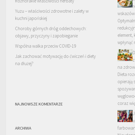
Różnorakie właściwości herbaty
r
Yuzu – właściwości zdrowotne i zalety w
wskazówki
kuchni japońskiej
Optymalna
redukcyjn
Choroby górnych dróg oddechowych:
element,
objawy, przyczyny i zapobieganie
wpłynąć 
Wspólna walka przeciw COVID-19
D
Jak zachować motywację do ćwiczeń i diety
z
na dłużej?
na zdrow
Dieta roz
opierają 
spożywani
węglowo
coraz wi
NAJNOWSZE KOMENTARZE
J
w
farbowan
ARCHIWA