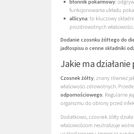
błonnik pokarmowy
: odgry
funkcjonowania układu pok
allicyna
: to kluczowy składn
prozdrowotnych właściwości.
Dodanie czosnku żółtego do di
jadłospisu o cenne składniki o
Jakie ma działanie
Czosnek żółty
, znany również j
właściwości zdrowotnych. Przede
odpornościowego
. Regularne j
organizmu do obrony przed infekc
Dodatkowo, czosnek żółty działa
właściwościom neutralizuje wolne
uszkodzeniami i zmniejsza ryzyk