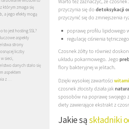
 farbowanie włosów to
Warto też zaznaczyć, że czosnek 
 z którym zmaga się
przyczynia się do
detoksykacji 
b, a jego efekty mogą
przyczynić się do zmniejszenia r
poprawę profilu lipidowego w
o to jest hosting SSL?
luczowe aspekty
regulację ciśnienia tętniczego
eństwa strony
Czosnek żółty to również doskon
osnącej liczby
w sieci,
układu pokarmowego. Jego
pre
eństwo danych stało się
flory bakteryjnej w jelitach.
m aspektem
nia z …
Dzięki wysokiej zawartości
witami
czosnek złocisty działa jak
natur
sposobów na poprawę swojego z
diety zawierające ekstrakt z czo
Jakie są
składniki 