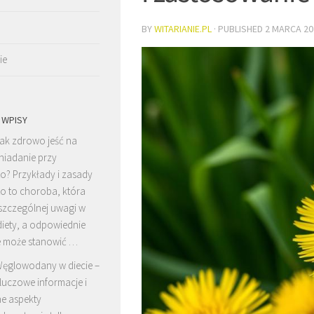
BY
WITARIANIE.PL
· PUBLISHED
2 MARCA 20
ie
 WPISY
ak zdrowo jeść na
niadanie przy
o? Przykłady i zasady
o to choroba, która
zczególnej uwagi w
diety, a odpowiednie
e może stanowić …
ęglowodany w diecie –
luczowe informacje i
e aspekty