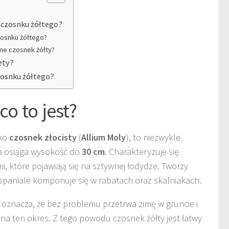
 czosnku żółtego?
zosnku żółtego?
ne czosnek żółty?
ety?
zosnku żółtego?
co to jest?
ako
czosnek złocisty
(
Allium Moly
), to niezwykle
ra osiąga wysokość do
30 cm
. Charakteryzuje się
i, które pojawiają się na sztywnej łodydze. Tworzy
 wspaniale komponuje się w rabatach oraz skalniakach.
o oznacza, że bez problemu przetrwa zimę w gruncie i
na ten okres. Z tego powodu czosnek żółty jest łatwy