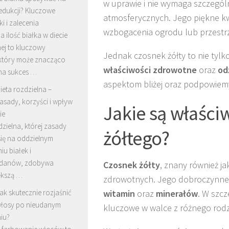
w uprawie i nie wymaga szczegól
edukcji? Kluczowe
atmosferycznych. Jego piękne kwi
 i zalecenia
wzbogacenia ogrodu lub przestrze
 ilość białka w diecie
ej to kluczowy
Jednak czosnek żółty to nie tylk
 który może znacząco
właściwości zdrowotne
oraz
od
na sukces …
aspektom bliżej oraz podpowiemy
ieta rozdzielna –
asady, korzyści i wpływ
Jakie są właści
ie
dzielna, której zasady
żółtego?
się na oddzielnym
u białek i
danów, zdobywa
Czosnek żółty
, znany również ja
ększą …
zdrowotnych. Jego dobroczynne 
ak skutecznie rozjaśnić
witamin
oraz
minerałów
. W szcz
łosy po nieudanym
kluczowe w walce z różnego rodza
iu?