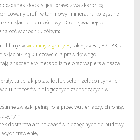
ko czosnek złocisty, jest prawdziwą skarbnicą
żnicowany profil witaminowy i mineralny korzystnie
nasz układ odpornościowy. Oto najważniejsze
znaleźć w czosnku żółtym:
u obfituje w
witaminy z grupy B
, takie jak B1, B2 i B3, a
te składniki są kluczowe dla prawidłowego
ają znaczenie w metabolizmie oraz wspierają naszą
erały, takie jak potas, fosfor, selen, żelazo i cynk, ich
 wielu procesów biologicznych zachodzących w
roślinne związki pełnią rolę przeciwutleniaczy, chroniąc
dacyjnym,
snek dostarcza aminokwasów niezbędnych do budowy
ących trawienie,