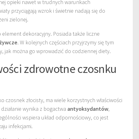
nej opieki nawet w trudnych warunkach
aty przyciągają wzrok i świetnie nadają się do
ni zielonej.
o element dekoracyjny. Posiada także liczne
żywcze
. W kolejnych częściach przyjrzymy się tym
, jak można go wprowadzić do codziennej diety.
wości zdrowotne czosnku
ko czosnek złocisty, ma wiele korzystnych właściwości
działanie wynika z bogactwa
antyoksydantów
,
ególności wspiera układ odpornościowy, co jest
ju infekcjami.