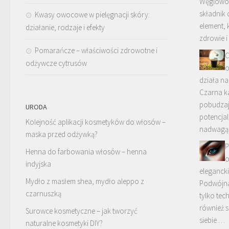
Węglowod
składnik 
Kwasy owocowe w pielęgnacji skóry:
element,
działanie, rodzaje i efekty
zdrowie 
Pomarańcze – właściwości zdrowotne i
C
odżywcze cytrusów
o
działa na
Czarna ka
pobudzaj
URODA
potencjal
Kolejność aplikacji kosmetyków do włosów –
nadwagą
maska przed odżywką?
P
Henna do farbowania włosów – henna
o
indyjska
elegancki
Mydło z masłem shea, mydło aleppo z
Podwójna
czarnuszką
tylko tec
również 
Surowce kosmetyczne – jak tworzyć
siebie …
naturalne kosmetyki DIY?