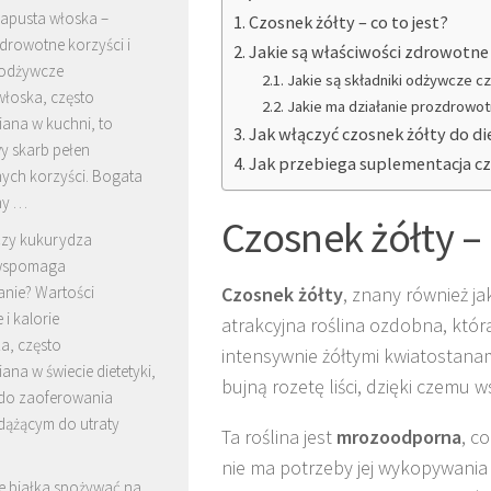
apusta włoska –
Czosnek żółty – co to jest?
drowotne korzyści i
Jakie są właściwości zdrowotne
 odżywcze
Jakie są składniki odżywcze c
włoska, często
Jakie ma działanie prozdrowot
ana w kuchni, to
Jak włączyć czosnek żółty do di
y skarb pełen
Jak przebiega suplementacja c
ych korzyści. Bogata
ny …
Czosnek żółty – 
zy kukurydza
wspomaga
nie? Wartości
Czosnek żółty
, znany również j
i kalorie
atrakcyjna roślina ozdobna, któ
a, często
intensywnie żółtymi kwiatostanam
ana w świecie dietetyki,
bujną rozetę liści, dzięki czemu
 do zaoferowania
ążącym do utraty
Ta roślina jest
mrozoodporna
, c
nie ma potrzeby jej wykopywania 
le białka spożywać na