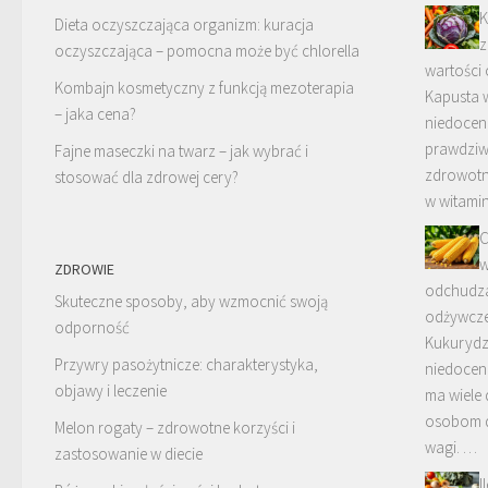
K
Dieta oczyszczająca organizm: kuracja
z
oczyszczająca – pomocna może być chlorella
wartości
Kombajn kosmetyczny z funkcją mezoterapia
Kapusta 
– jaka cena?
niedoceni
prawdziw
Fajne maseczki na twarz – jak wybrać i
zdrowotn
stosować dla zdrowej cery?
w witami
C
ZDROWIE
odchudza
Skuteczne sposoby, aby wzmocnić swoją
odżywcze 
odporność
Kukurydz
Przywry pasożytnicze: charakterystyka,
niedoceni
objawy i leczenie
ma wiele
osobom d
Melon rogaty – zdrowotne korzyści i
wagi. …
zastosowanie w diecie
I