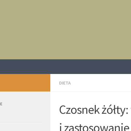
DIETA
IE
Czosnek żółty:
i zastosowanie