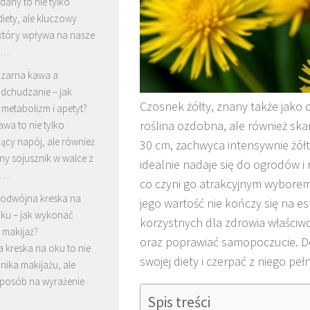
any to nie tylko
diety, ale kluczowy
 który wpływa na nasze
i …
zarna kawa a
dchudzanie – jak
Czosnek żółty, znany także jako c
 metabolizm i apetyt?
roślina ozdobna, ale również sk
wa to nie tylko
ący napój, ale również
30 cm, zachwyca intensywnie żółty
ny sojusznik w walce z
idealnie nadaje się do ogrodów i 
. …
co czyni go atrakcyjnym wyborem
odwójna kreska na
jego wartość nie kończy się na e
ku – jak wykonać
korzystnych dla zdrowia właściw
 makijaż?
oraz poprawiać samopoczucie. Do
 kreska na oku to nie
swojej diety i czerpać z niego pe
hnika makijażu, ale
sposób na wyrażenie
Spis treści