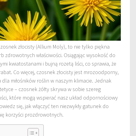
zosnek złocisty (Allium Moly), to nie tylko piękna
arb zdrowotnych właściwości. Osiągając wysokość do
mi kwiatostanami i bujną rozetą liści, co sprawia, że
rabat. Co więcej, czosnek złocisty jest mrozoodporny,
 dla miłośników roślin w naszym klimacie. Jednak
stetyce – czosnek żółty skrywa w sobie szereg
ości, które mogą wspierać nasz układ odpornościowy
wiedz się, jak włączyć ten niezwykły gatunek do
łnię korzyści prozdrowotnych.