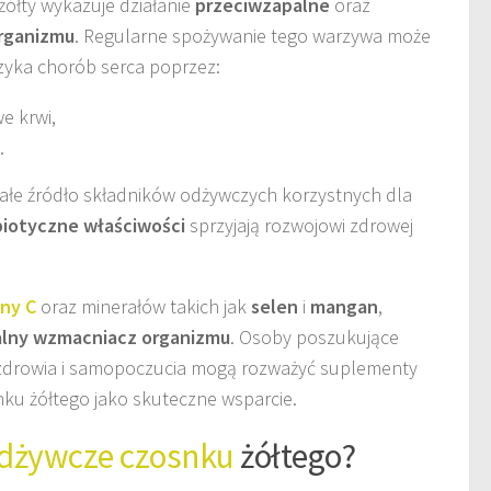
żółty wykazuje działanie
przeciwzapalne
oraz
organizmu
. Regularne spożywanie tego warzywa może
yzyka chorób serca poprzez:
e krwi,
.
ałe źródło składników odżywczych korzystnych dla
biotyczne właściwości
sprzyjają rozwojowi zdrowej
ny C
oraz minerałów takich jak
selen
i
mangan
,
alny wzmacniacz organizmu
. Osoby poszukujące
drowia i samopoczucia mogą rozważyć suplementy
snku żółtego jako skuteczne wsparcie.
odżywcze czosnku
żółtego?