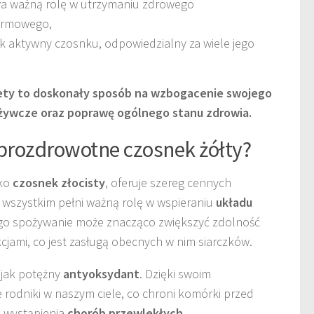
wa ważną rolę w utrzymaniu zdrowego
armowego,
ik aktywny czosnku, odpowiedzialny za wiele jego
ety to doskonały sposób na wzbogacenie swojego
dżywcze oraz poprawę ogólnego stanu zdrowia.
 prozdrowotne czosnek żółty?
ako
czosnek złocisty
, oferuje szereg cennych
 wszystkim pełni ważną rolę w wspieraniu
układu
ego spożywanie może znacząco zwiększyć zdolność
jami, co jest zasługą obecnych w nim siarczków.
 jak potężny
antyoksydant
. Dzięki swoim
 rodniki w naszym ciele, co chroni komórki przed
o wystąpienia
chorób przewlekłych
.