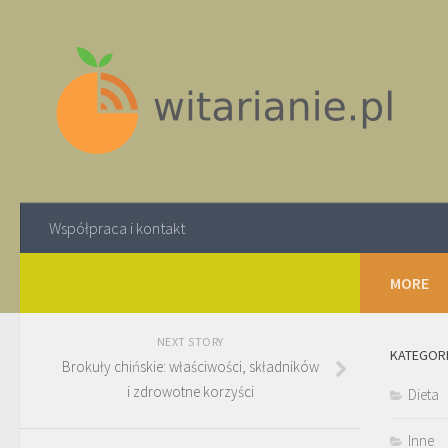
Współpraca i kontakt
MORE
NEXT STORY
KATEGOR
Brokuły chińskie: właściwości, składników
i zdrowotne korzyści
Dieta
Inne