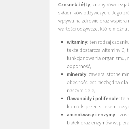
Czosnek żółty
, znany również ja
składników odżywczych. Jego zró
wpływa na zdrowie oraz wspiera 
wartości odżywcze, które można 
witaminy
: ten rodzaj czosnk
także dostarcza witaminy C, 
funkcjonowania organizmu, m
odporność,
minerały
: zawiera istotne min
obecność jest niezbędna dla
naszym ciele,
flawonoidy i polifenole
: te 
komórki przed stresem oksy
aminokwasy i enzymy
: czo
białek oraz enzymów wspieraj