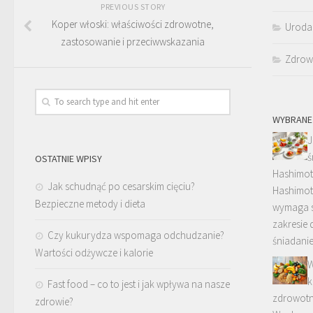
PREVIOUS STORY
Koper włoski: właściwości zdrowotne,
Uroda
zastosowanie i przeciwwskazania
Zdrow
WYBRANE
J
ś
OSTATNIE WPISY
Hashimot
Jak schudnąć po cesarskim cięciu?
Hashimot
Bezpieczne metody i dieta
wymaga s
zakresie 
Czy kukurydza wspomaga odchudzanie?
śniadani
Wartości odżywcze i kalorie
W
k
Fast food – co to jest i jak wpływa na nasze
zdrowotn
zdrowie?