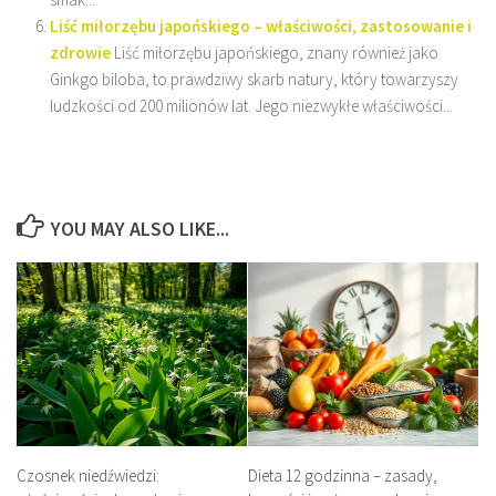
Liść miłorzębu japońskiego – właściwości, zastosowanie i
zdrowie
Liść miłorzębu japońskiego, znany również jako
Ginkgo biloba, to prawdziwy skarb natury, który towarzyszy
ludzkości od 200 milionów lat. Jego niezwykłe właściwości...
YOU MAY ALSO LIKE...
Czosnek niedźwiedzi:
Dieta 12 godzinna – zasady,