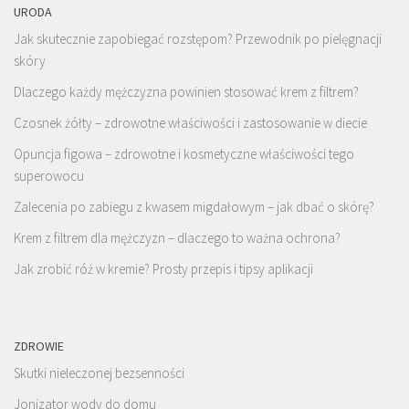
URODA
Jak skutecznie zapobiegać rozstępom? Przewodnik po pielęgnacji
skóry
Dlaczego każdy mężczyzna powinien stosować krem z filtrem?
Czosnek żółty – zdrowotne właściwości i zastosowanie w diecie
Opuncja figowa – zdrowotne i kosmetyczne właściwości tego
superowocu
Zalecenia po zabiegu z kwasem migdałowym – jak dbać o skórę?
Krem z filtrem dla mężczyzn – dlaczego to ważna ochrona?
Jak zrobić róż w kremie? Prosty przepis i tipsy aplikacji
ZDROWIE
Skutki nieleczonej bezsenności
Jonizator wody do domu