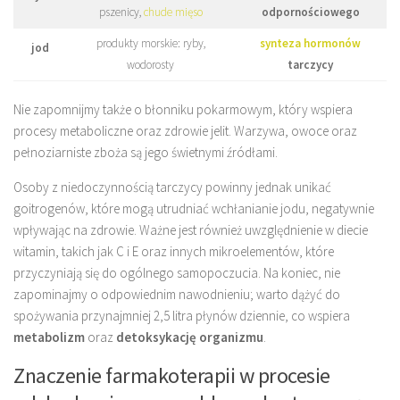
pszenicy,
chude mięso
odpornościowego
produkty morskie: ryby,
synteza hormonów
jod
wodorosty
tarczycy
Nie zapomnijmy także o błonniku pokarmowym, który wspiera
procesy metaboliczne oraz zdrowie jelit. Warzywa, owoce oraz
pełnoziarniste zboża są jego świetnymi źródłami.
Osoby z niedoczynnością tarczycy powinny jednak unikać
goitrogenów, które mogą utrudniać wchłanianie jodu, negatywnie
wpływając na zdrowie. Ważne jest również uwzględnienie w diecie
witamin, takich jak C i E oraz innych mikroelementów, które
przyczyniają się do ogólnego samopoczucia. Na koniec, nie
zapominajmy o odpowiednim nawodnieniu; warto dążyć do
spożywania przynajmniej 2,5 litra płynów dziennie, co wspiera
metabolizm
oraz
detoksykację organizmu
.
Znaczenie farmakoterapii w procesie