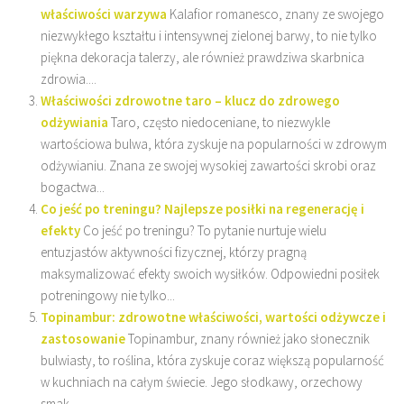
właściwości warzywa
Kalafior romanesco, znany ze swojego
niezwykłego kształtu i intensywnej zielonej barwy, to nie tylko
piękna dekoracja talerzy, ale również prawdziwa skarbnica
zdrowia....
Właściwości zdrowotne taro – klucz do zdrowego
odżywiania
Taro, często niedoceniane, to niezwykle
wartościowa bulwa, która zyskuje na popularności w zdrowym
odżywianiu. Znana ze swojej wysokiej zawartości skrobi oraz
bogactwa...
Co jeść po treningu? Najlepsze posiłki na regenerację i
efekty
Co jeść po treningu? To pytanie nurtuje wielu
entuzjastów aktywności fizycznej, którzy pragną
maksymalizować efekty swoich wysiłków. Odpowiedni posiłek
potreningowy nie tylko...
Topinambur: zdrowotne właściwości, wartości odżywcze i
zastosowanie
Topinambur, znany również jako słonecznik
bulwiasty, to roślina, która zyskuje coraz większą popularność
w kuchniach na całym świecie. Jego słodkawy, orzechowy
smak...