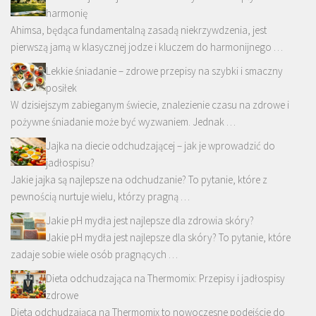
harmonię
Ahimsa, będąca fundamentalną zasadą niekrzywdzenia, jest
pierwszą jamą w klasycznej jodze i kluczem do harmonijnego …
Lekkie śniadanie – zdrowe przepisy na szybki i smaczny
posiłek
W dzisiejszym zabieganym świecie, znalezienie czasu na zdrowe i
pożywne śniadanie może być wyzwaniem. Jednak …
Jajka na diecie odchudzającej – jak je wprowadzić do
jadłospisu?
Jakie jajka są najlepsze na odchudzanie? To pytanie, które z
pewnością nurtuje wielu, którzy pragną …
Jakie pH mydła jest najlepsze dla zdrowia skóry?
Jakie pH mydła jest najlepsze dla skóry? To pytanie, które
zadaje sobie wiele osób pragnących …
Dieta odchudzająca na Thermomix: Przepisy i jadłospisy
zdrowe
Dieta odchudzająca na Thermomix to nowoczesne podejście do