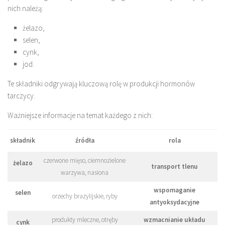
nich należą:
żelazo,
selen,
cynk,
jod.
Te składniki odgrywają kluczową rolę w produkcji hormonów
tarczycy.
Ważniejsze informacje na temat każdego z nich:
składnik
źródła
rola
czerwone mięso, ciemnozielone
żelazo
transport tlenu
warzywa, nasiona
wspomaganie
selen
orzechy brazylijskie, ryby
antyoksydacyjne
produkty mleczne, otręby
wzmacnianie układu
cynk