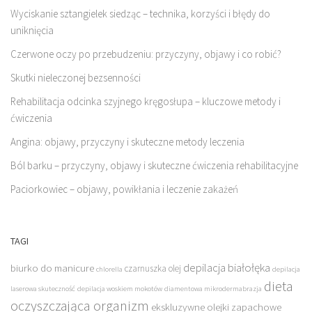
Wyciskanie sztangielek siedząc – technika, korzyści i błędy do
uniknięcia
Czerwone oczy po przebudzeniu: przyczyny, objawy i co robić?
Skutki nieleczonej bezsenności
Rehabilitacja odcinka szyjnego kręgosłupa – kluczowe metody i
ćwiczenia
Angina: objawy, przyczyny i skuteczne metody leczenia
Ból barku – przyczyny, objawy i skuteczne ćwiczenia rehabilitacyjne
Paciorkowiec – objawy, powikłania i leczenie zakażeń
TAGI
depilacja białołęka
biurko do manicure
czarnuszka olej
chlorella
depilacja
dieta
laserowa skuteczność
depilacja woskiem mokotów
diamentowa mikrodermabrazja
oczyszczająca organizm
ekskluzywne olejki zapachowe