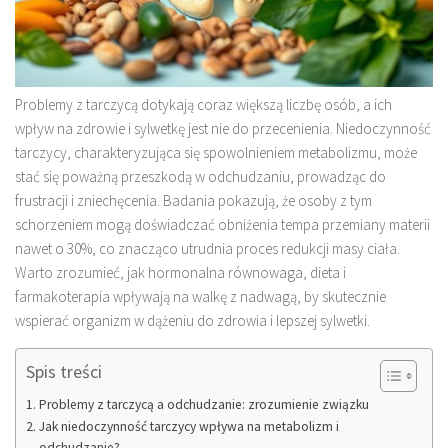
Problemy z tarczycą dotykają coraz większą liczbę osób, a ich
wpływ na zdrowie i sylwetkę jest nie do przecenienia. Niedoczynność
tarczycy, charakteryzująca się spowolnieniem metabolizmu, może
stać się poważną przeszkodą w odchudzaniu, prowadząc do
frustracji i zniechęcenia. Badania pokazują, że osoby z tym
schorzeniem mogą doświadczać obniżenia tempa przemiany materii
nawet o 30%, co znacząco utrudnia proces redukcji masy ciała.
Warto zrozumieć, jak hormonalna równowaga, dieta i
farmakoterapia wpływają na walkę z nadwagą, by skutecznie
wspierać organizm w dążeniu do zdrowia i lepszej sylwetki.
Spis treści
Problemy z tarczycą a odchudzanie: zrozumienie związku
Jak niedoczynność tarczycy wpływa na metabolizm i
odchudzanie?