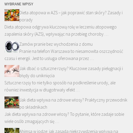
WYBRANE WPISY
Dieta atopowa w AZS – jak poprawić stan skóry? Zasady i
porady
Dieta atopowa odgrywa kluczową rolę w leczeniu atopowego
zapalenia skóry (AZS), wpływając na przebieg choroby …
Zamów pranie bez wychodzenia z domu
Pranie na telefon Warszawa to niesamowita oszczędność
czasu i energii. Jest to usługa oferowana przez …
Jak dbać o sztuczne rzęsy? Kluczowe zasady pielęgnacji i
błędy do uniknięcia
Sztuczne rzęsy to nie tylko sposób na podkreślenie urody, ale
również inwestycja w długotrwały efekt …
Jak dieta wpływa na zdrowe włosy? Praktyczny przewodnik
po składnikach
Jak dieta wpływa na zdrowe włosy? To pytanie, które zadaje sobie
wiele osób zmagających się …
Ahimsa w jodze: jak zasada niekrzywdzenia wpływa na