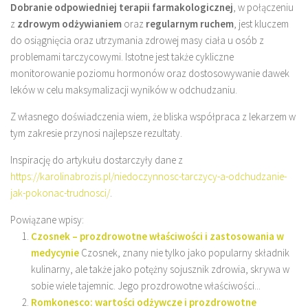
Dobranie odpowiedniej terapii farmakologicznej
, w połączeniu
z
zdrowym odżywianiem
oraz
regularnym ruchem
, jest kluczem
do osiągnięcia oraz utrzymania zdrowej masy ciała u osób z
problemami tarczycowymi. Istotne jest także cykliczne
monitorowanie poziomu hormonów oraz dostosowywanie dawek
leków w celu maksymalizacji wyników w odchudzaniu.
Z własnego doświadczenia wiem, że bliska współpraca z lekarzem w
tym zakresie przynosi najlepsze rezultaty.
Inspirację do artykułu dostarczyły dane z
https://karolinabrozis.pl/niedoczynnosc-tarczycy-a-odchudzanie-
jak-pokonac-trudnosci/
.
Powiązane wpisy:
Czosnek – prozdrowotne właściwości i zastosowania w
medycynie
Czosnek, znany nie tylko jako popularny składnik
kulinarny, ale także jako potężny sojusznik zdrowia, skrywa w
sobie wiele tajemnic. Jego prozdrowotne właściwości...
Romkonesco: wartości odżywcze i prozdrowotne