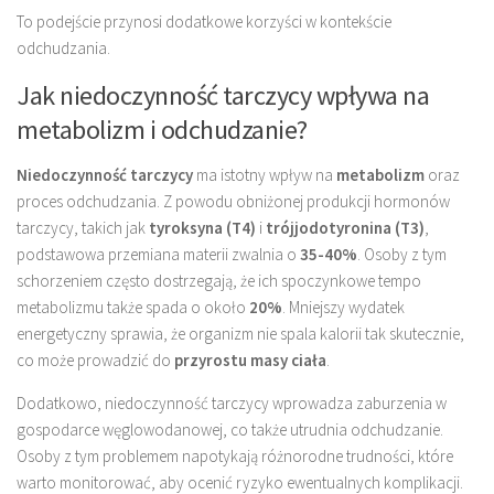
To podejście przynosi dodatkowe korzyści w kontekście
odchudzania.
Jak niedoczynność tarczycy wpływa na
metabolizm i odchudzanie?
Niedoczynność tarczycy
ma istotny wpływ na
metabolizm
oraz
proces odchudzania. Z powodu obniżonej produkcji hormonów
tarczycy, takich jak
tyroksyna (T4)
i
trójjodotyronina (T3)
,
podstawowa przemiana materii zwalnia o
35-40%
. Osoby z tym
schorzeniem często dostrzegają, że ich spoczynkowe tempo
metabolizmu także spada o około
20%
. Mniejszy wydatek
energetyczny sprawia, że organizm nie spala kalorii tak skutecznie,
co może prowadzić do
przyrostu masy ciała
.
Dodatkowo, niedoczynność tarczycy wprowadza zaburzenia w
gospodarce węglowodanowej, co także utrudnia odchudzanie.
Osoby z tym problemem napotykają różnorodne trudności, które
warto monitorować, aby ocenić ryzyko ewentualnych komplikacji.