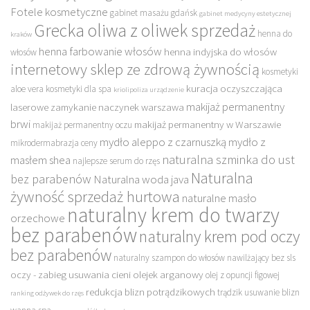
Fotele kosmetyczne
gabinet masażu gdańsk
gabinet medycyny estetycznej
Grecka oliwa z oliwek sprzedaż
henna do
kraków
henna farbowanie włosów
henna indyjska do włosów
włosów
internetowy sklep ze zdrową żywnością
kosmetyki
kuracja oczyszczająca
aloe vera
kosmetyki dla spa
kriolipoliza urządzenie
makijaż permanentny
laserowe zamykanie naczynek warszawa
brwi
makijaż permanentny w Warszawie
makijaż permanentny oczu
mydło aleppo z czarnuszką
mydło z
mikrodermabrazja ceny
naturalna szminka do ust
masłem shea
najlepsze serum do rzęs
Naturalna
bez parabenów
Naturalna woda java
żywność sprzedaż hurtowa
naturalne masło
naturalny krem do twarzy
orzechowe
bez parabenów
naturalny krem pod oczy
bez parabenów
naturalny szampon do włosów nawilżający bez sls
oczy - zabieg usuwania cieni
olejek arganowy
olej z opuncji figowej
redukcja blizn potrądzikowych
trądzik usuwanie blizn
ranking odżywek do rzęs