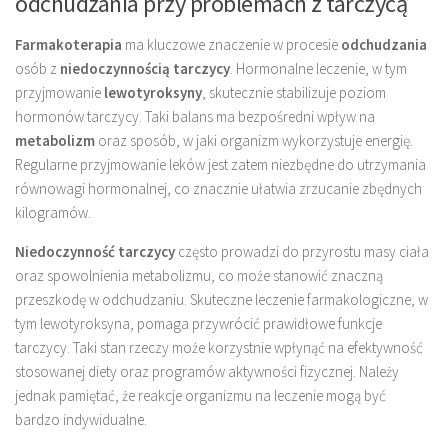
odchudzania przy problemach z tarczycą
Farmakoterapia
ma kluczowe znaczenie w procesie
odchudzania
osób z
niedoczynnością tarczycy
. Hormonalne leczenie, w tym
przyjmowanie
lewotyroksyny
, skutecznie stabilizuje poziom
hormonów tarczycy. Taki balans ma bezpośredni wpływ na
metabolizm
oraz sposób, w jaki organizm wykorzystuje energię.
Regularne przyjmowanie leków jest zatem niezbędne do utrzymania
równowagi hormonalnej, co znacznie ułatwia zrzucanie zbędnych
kilogramów.
Niedoczynność tarczycy
często prowadzi do przyrostu masy ciała
oraz spowolnienia metabolizmu, co może stanowić znaczną
przeszkodę w odchudzaniu. Skuteczne leczenie farmakologiczne, w
tym lewotyroksyna, pomaga przywrócić prawidłowe funkcje
tarczycy. Taki stan rzeczy może korzystnie wpłynąć na efektywność
stosowanej diety oraz programów aktywności fizycznej. Należy
jednak pamiętać, że reakcje organizmu na leczenie mogą być
bardzo indywidualne.