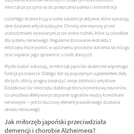
miłorząb przyczynia się do polepszenia pamięci i koncentracji.
Liście tego drzewa kryją w sobie substancje aktywne, które wykazują
silne działanie antyoksydacyjne. Chronią one neurony przed
uszkodzeniami wywołanymi przez wolne rodniki, które są szkodliwe
dla systemu nerwowego. Regularne stosowanie ekstraktu z
miłorzębu może pomóc w opóźnieniu procesów starzenia się mózgu
oraz wspierać jego sprawność u osób starszych.
Wyniki badań wskazują, że miłorząb japoński skutecznie wspomaga
funkcje poznawcze. Dlatego stał się popularnym suplementem diety
dla tych, którzy pragną zwiększyć swoje zdolności umysłowe.
Dodatkowo liść miłorzębu stabilizuje błonę komórkową neuronów,
co umożliwia efektywne przesyłanie sygnałów między komórkami
nerwowymi — jest to kluczowy element prawidłowego działania
układu nerwowego.
Jak miłorzęb japoński przeciwdziała
demencji i chorobie Alzheimera?