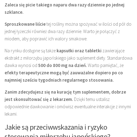
Zaleca się picie takiego naparu dwa razy dziennie po jednej
szklance.
Sproszkowane liście
tej rośliny można spożywać w ilości od pół do
jednej łyżeczki również dwa razy dziennie. Warto je połączyć z
miodem, aby poprawić ich walory smakowe.
Na rynku dostępne są także
kapsułki oraz tabletki
zawierające
ekstrakt z miłorzębu japońskiego jako suplement diety. Standardowa
dawka wynosi od
500 do 800 mg na dzień.
Warto pamiętać, że
efekty terapeutyczne mogą być zauważalne dopiero po co
najmniej sześciu tygodniach regularnego stosowania.
Zanim zdecydujesz się na kurację tym suplementem, dobrze
jest skonsultować się z lekarzem.
Dzięki temu ustalisz
odpowiednie dawkowanie i omówisz ewentualne interakcje z innymi
lekami.
Jakie są przeciwwskazania i ryzyko
stosowania miłorzębu japońskiego?