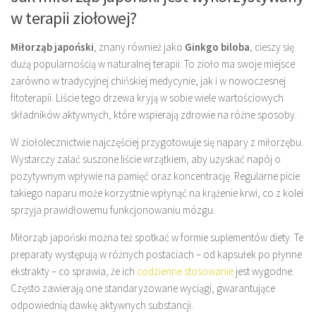
w terapii ziołowej?
Miłorząb japoński
, znany również jako
Ginkgo biloba
, cieszy się
dużą popularnością w naturalnej terapii. To zioło ma swoje miejsce
zarówno w tradycyjnej chińskiej medycynie, jak i w nowoczesnej
fitoterapii. Liście tego drzewa kryją w sobie wiele wartościowych
składników aktywnych, które wspierają zdrowie na różne sposoby.
W ziołolecznictwie najczęściej przygotowuje się napary z miłorzębu.
Wystarczy zalać suszone liście wrzątkiem, aby uzyskać napój o
pozytywnym wpływie na pamięć oraz koncentrację. Regularne picie
takiego naparu może korzystnie wpłynąć na krążenie krwi, co z kolei
sprzyja prawidłowemu funkcjonowaniu mózgu.
Miłorząb japoński można też spotkać w formie suplementów diety. Te
preparaty występują w różnych postaciach – od kapsułek po płynne
ekstrakty – co sprawia, że ich
codzienne stosowanie
jest wygodne.
Często zawierają one standaryzowane wyciągi, gwarantujące
odpowiednią dawkę aktywnych substancji.