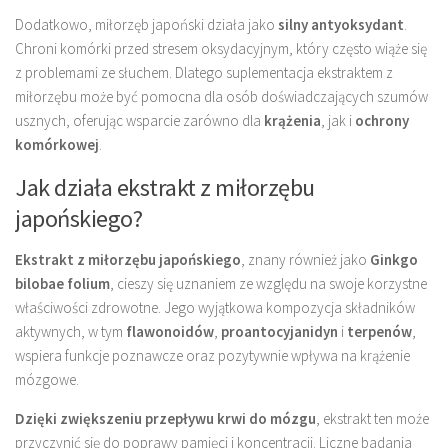
Dodatkowo, miłorzęb japoński działa jako
silny antyoksydant
.
Chroni komórki przed stresem oksydacyjnym, który często wiąże się
z problemami ze słuchem. Dlatego suplementacja ekstraktem z
miłorzębu może być pomocna dla osób doświadczających szumów
usznych, oferując wsparcie zarówno dla
krążenia
, jak i
ochrony
komórkowej
.
Jak działa ekstrakt z miłorzębu
japońskiego?
Ekstrakt z miłorzębu japońskiego
, znany również jako
Ginkgo
bilobae folium
, cieszy się uznaniem ze względu na swoje korzystne
właściwości zdrowotne. Jego wyjątkowa kompozycja składników
aktywnych, w tym
flawonoidów
,
proantocyjanidyn
i
terpenów
,
wspiera funkcje poznawcze oraz pozytywnie wpływa na krążenie
mózgowe.
Dzięki zwiększeniu przepływu krwi do mózgu
, ekstrakt ten może
przyczynić się do poprawy pamięci i koncentracji. Liczne badania