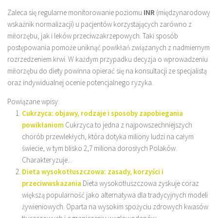
Zaleca się regularne monitorowanie poziomu
INR
(międzynarodowy
wskaźnik normalizacji) u pacjentów korzystających zarówno z
miłorzębu, jak i leków przeciwzakrzepowych. Taki sposób
postępowania pomoże uniknąć powikłań związanych z nadmiernym
rozrzedzeniem krwi. W każdym przypadku decyzja o wprowadzeniu
miłorzębu do diety powinna opierać się na konsultacji ze specjalistą
oraz indywidualnej ocenie potencjalnego ryzyka.
Powiązane wpisy:
Cukrzyca: objawy, rodzaje i sposoby zapobiegania
powikłaniom
Cukrzyca to jedna z najpowszechniejszych
chorób przewlekłych, która dotyka miliony ludzi na całym
świecie, w tym blisko 2,7 miliona dorosłych Polaków.
Charakteryzuje...
Dieta wysokotłuszczowa: zasady, korzyści i
przeciwwskazania
Dieta wysokotłuszczowa zyskuje coraz
większą popularność jako alternatywa dla tradycyjnych modeli
żywieniowych. Oparta na wysokim spożyciu zdrowych kwasów