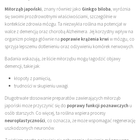
Miłorząb japoński
, znany również jako
Ginkgo biloba
, wyróżnia
się swoimi prozdrowotnymi właściwościami, szczególnie w
kontekście zdrowia mózgu. Ta niezwykła roślina ma potencjał w
walce z demencją oraz chorobą Alzheimera. Jej korzystny wpływ na
organizm polega głównie na
poprawie krążenia krwi
w mózgu, co
sprzyja lepszemu dotlenieniu oraz odżywieniu komórek nerwowych.
Badania wskazują, że liście miłorzębu mogą łagodzić objawy
demencji, takie jak:
kłopoty z pamięcią,
trudności w skupieniu uwagi.
Długotrwałe stosowanie preparatów zawierających miłorząb
japoński może przyczynić się do
poprawy funkcji poznawczych
u
osób starszych. Co więcej, ta roślina wspiera procesy
neuroplastyczności
, co oznacza, że może wspomagać regenerację
uszkodzonych neuronów.