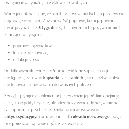
osiągnięcie optymalnych efektów zdrowotnych.
Warto jednak pamiętać, że rezultaty stosowania tych preparatów nie
pojawiają się od razu. Aby zauważyć poprawę, kuracja powinna
trwać przynajmniej
6 tygodni
. Systematyczne ich spożywanie może
znacząco wpłynąć na:
poprawę krążenia krwi,
funkcje poznawcze,
redukcję stresu.
Dodatkowym atutem jest różnorodność form suplementacji –
dostępne są zarówno
kapsułki
, jak i
tabletki
, co umożliwia łatwe
dostosowanie dawkowania do własnych potrzeb.
Korzyści płynące z suplementacji miłorzębem japońskim obejmują
nie tylko aspekty fizyczne, ale także pozytywne oddziaływanie na
samopoczucie psychiczne. Dzięki swoim właściwościom
antyoksydacyjnym
oraz wsparciu dla
układu nerwowego
mogą
one pomóc w poprawie ogólnej jakości życia.