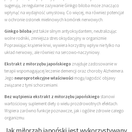
sugerują, że regularne zażywanie Ginkgo biloba może znacząco
wpłynąć na wydajność umysłową. Co więcej, ma również potencjał
w ochronie osłonek mielinowych komórek nerwowych.
Ginkgo biloba
jest także silnym antyoksydantem; neutralizując
wolne rodniki, zmniejsza stres oksydacyjny w organizmie.
Poprawiając krążenie krwi, wywiera korzystny wpływ nie tylko na
układ nerwowy, ale również na sercowo-naczyniowy.
Ekstrakt z miłorzębu japońskiego
znajduje zastosowanie w
terapii wspomagającej leczenie demencji oraz choroby Alzheimera.
Jego
neuroprotekcyjne właściwości
mogą łagodzić objawy
związane z tymi schorzeniami.
Bez wątpienia ekstrakt z miłorzębu japońskiego
stanowi
wartościowy suplement diety o wielu prozdrowotnych efektach.
Wspiera zarówno funkcje poznawcze, jak i ogólne zdrowie całego
organizmu.
Jak miłorząb japoński jest wykorzystywany