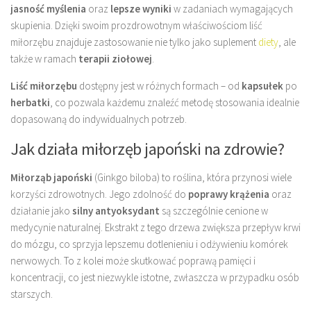
jasność myślenia
oraz
lepsze wyniki
w zadaniach wymagających
skupienia. Dzięki swoim prozdrowotnym właściwościom liść
miłorzębu znajduje zastosowanie nie tylko jako suplement
diety
, ale
także w ramach
terapii ziołowej
.
Liść miłorzębu
dostępny jest w różnych formach – od
kapsułek
po
herbatki
, co pozwala każdemu znaleźć metodę stosowania idealnie
dopasowaną do indywidualnych potrzeb.
Jak działa miłorzęb japoński na zdrowie?
Miłorząb japoński
(Ginkgo biloba) to roślina, która przynosi wiele
korzyści zdrowotnych. Jego zdolność do
poprawy krążenia
oraz
działanie jako
silny antyoksydant
są szczególnie cenione w
medycynie naturalnej. Ekstrakt z tego drzewa zwiększa przepływ krwi
do mózgu, co sprzyja lepszemu dotlenieniu i odżywieniu komórek
nerwowych. To z kolei może skutkować poprawą pamięci i
koncentracji, co jest niezwykle istotne, zwłaszcza w przypadku osób
starszych.