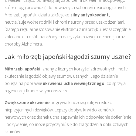
Z wiekiem często pojawiają się zaburzenia ukrwienia mózgowego,
które mogą prowadzić do poważnych schorzeń neurologicznych.
Miłorząb japoński działa także jako
silny antyoksydant
;
neutralizuje wolne rodniki i chroni neurony przed uszkodzeniami.
Dlatego regularne stosowanie ekstraktu z miłorzębu jest szczególnie
zalecane dla osób narażonych na ryzyko rozwoju demencji oraz
choroby Alzheimera.
Jak miłorzęb japoński łagodzi szumy uszne?
Miłorzęb japoński
, znany z licznych korzyści zdrowotnych, może
skutecznie łagodzić objawy szumów usznych. Jego działanie
polega na poprawie
ukrwienia ucha wewnętrznego
, co sprzyja
regeneracji tkanek w tym obszarze.
Zwiększone ukrwienie
odgrywa kluczową rolę w redukcji
nieprzyjemnych dźwięków. Lepszy dopływ krwi do komórek
nerwowych oraz tkanek ucha zapewnia ich odpowiednie dotlenienie
i odżywienie, co może przyczynić się do złagodzenia dokuczliwych
szumów.