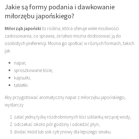
Jakie są formy podania i dawkowanie
miłorzębu japońskiego?
Miłorząb japoński
to roślina, która oferuje wiele możliwości
zastosowania, co sprawia, że łatwo można dostosować ją do
osobistych preferencji. Można go spotkać w różnych formach, takich
jak:
napar,
sproszkowane liście,
kapsułki,
tabletki.
Aby przygotować aromatyczny napar z miłorzębu japońskiego,
wystarczy:
zalać jedną łyżkę rozdrobnionych liści szklanką wrzącej wody,
odczekać około pół godziny i odcedzić płyn,
dodać miód lub sok cytrynowy dla lepszego smaku.