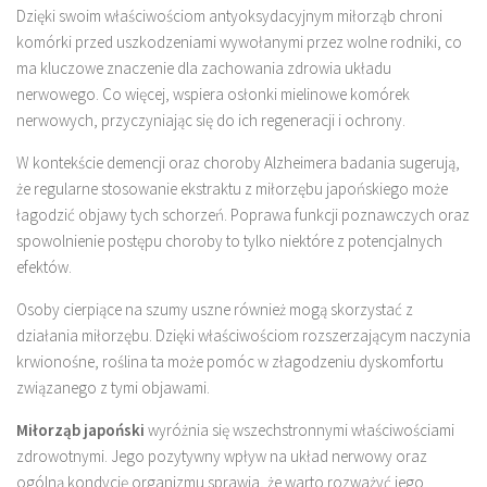
Dzięki swoim właściwościom antyoksydacyjnym miłorząb chroni
komórki przed uszkodzeniami wywołanymi przez wolne rodniki, co
ma kluczowe znaczenie dla zachowania zdrowia układu
nerwowego. Co więcej, wspiera osłonki mielinowe komórek
nerwowych, przyczyniając się do ich regeneracji i ochrony.
W kontekście demencji oraz choroby Alzheimera badania sugerują,
że regularne stosowanie ekstraktu z miłorzębu japońskiego może
łagodzić objawy tych schorzeń. Poprawa funkcji poznawczych oraz
spowolnienie postępu choroby to tylko niektóre z potencjalnych
efektów.
Osoby cierpiące na szumy uszne również mogą skorzystać z
działania miłorzębu. Dzięki właściwościom rozszerzającym naczynia
krwionośne, roślina ta może pomóc w złagodzeniu dyskomfortu
związanego z tymi objawami.
Miłorząb japoński
wyróżnia się wszechstronnymi właściwościami
zdrowotnymi. Jego pozytywny wpływ na układ nerwowy oraz
ogólną kondycję organizmu sprawia, że warto rozważyć jego