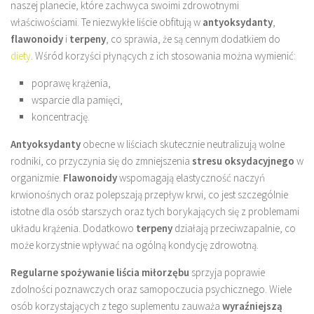
naszej planecie, które zachwyca swoimi zdrowotnymi
właściwościami. Te niezwykłe liście obfitują w
antyoksydanty
,
flawonoidy
i
terpeny
, co sprawia, że są cennym dodatkiem do
diety
. Wśród korzyści płynących z ich stosowania można wymienić:
poprawę krążenia,
wsparcie dla pamięci,
koncentrację.
Antyoksydanty
obecne w liściach skutecznie neutralizują wolne
rodniki, co przyczynia się do zmniejszenia
stresu oksydacyjnego
w
organizmie.
Flawonoidy
wspomagają elastyczność naczyń
krwionośnych oraz polepszają przepływ krwi, co jest szczególnie
istotne dla osób starszych oraz tych borykających się z problemami
układu krążenia. Dodatkowo
terpeny
działają przeciwzapalnie, co
może korzystnie wpływać na ogólną kondycję zdrowotną.
Regularne spożywanie liścia miłorzębu
sprzyja poprawie
zdolności poznawczych oraz samopoczucia psychicznego. Wiele
osób korzystających z tego suplementu zauważa
wyraźniejszą