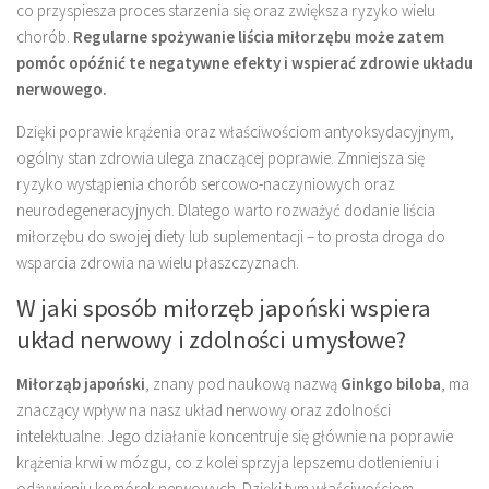
co przyspiesza proces starzenia się oraz zwiększa ryzyko wielu
chorób.
Regularne spożywanie liścia miłorzębu może zatem
pomóc opóźnić te negatywne efekty i wspierać zdrowie układu
nerwowego.
Dzięki poprawie krążenia oraz właściwościom antyoksydacyjnym,
ogólny stan zdrowia ulega znaczącej poprawie. Zmniejsza się
ryzyko wystąpienia chorób sercowo-naczyniowych oraz
neurodegeneracyjnych. Dlatego warto rozważyć dodanie liścia
miłorzębu do swojej diety lub suplementacji – to prosta droga do
wsparcia zdrowia na wielu płaszczyznach.
W jaki sposób miłorzęb japoński wspiera
układ nerwowy i zdolności umysłowe?
Miłorząb japoński
, znany pod naukową nazwą
Ginkgo biloba
, ma
znaczący wpływ na nasz układ nerwowy oraz zdolności
intelektualne. Jego działanie koncentruje się głównie na poprawie
krążenia krwi w mózgu, co z kolei sprzyja lepszemu dotlenieniu i
odżywieniu komórek nerwowych. Dzięki tym właściwościom