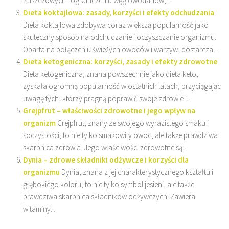
tłuszczowych i ograniczeniu węglowodanów,...
Dieta koktajlowa: zasady, korzyści i efekty odchudzania
Dieta koktajlowa zdobywa coraz większą popularność jako
skuteczny sposób na odchudzanie i oczyszczanie organizmu.
Oparta na połączeniu świeżych owoców i warzyw, dostarcza...
Dieta ketogeniczna: korzyści, zasady i efekty zdrowotne
Dieta ketogeniczna, znana powszechnie jako dieta keto,
zyskała ogromną popularność w ostatnich latach, przyciągając
uwagę tych, którzy pragną poprawić swoje zdrowie i...
Grejpfrut – właściwości zdrowotne i jego wpływ na
organizm
Grejpfrut, znany ze swojego wyrazistego smaku i
soczystości, to nie tylko smakowity owoc, ale także prawdziwa
skarbnica zdrowia. Jego właściwości zdrowotne są...
Dynia – zdrowe składniki odżywcze i korzyści dla
organizmu
Dynia, znana z jej charakterystycznego kształtu i
głębokiego koloru, to nie tylko symbol jesieni, ale także
prawdziwa skarbnica składników odżywczych. Zawiera
witaminy...