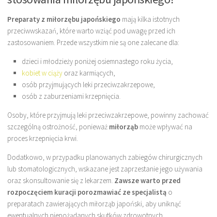
Preparaty z miłorzębu japońskiego
mają kilka istotnych
przeciwwskazań, które warto wziąć pod uwagę przed ich
zastosowaniem. Przede wszystkim nie są one zalecane dla:
dzieci i młodzieży poniżej osiemnastego roku życia,
kobiet w ciąży
oraz karmiących,
osób przyjmujących leki przeciwzakrzepowe,
osób z zaburzeniami krzepnięcia.
Osoby, które przyjmują leki przeciwzakrzepowe, powinny zachować
szczególną ostrożność, ponieważ
miłorząb
może wpływać na
proces krzepnięcia krwi.
Dodatkowo, w przypadku planowanych zabiegów chirurgicznych
lub stomatologicznych, wskazane jest zaprzestanie jego używania
oraz skonsultowanie się z lekarzem.
Zawsze warto przed
rozpoczęciem kuracji porozmawiać ze specjalistą
o
preparatach zawierających miłorząb japoński, aby uniknąć
ewentualnych niepożądanych skutków zdrowotnych.