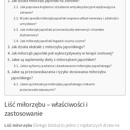
Jak działa miłorzęb japoński na zdrowie?
Jak poprawa krążenia i działanie antyoksydacyjne wpływają na
zdrowie?
W jaki sposób miłorzęb japoński wspiera układ nerwowy i zdolności
umysłowe?
Jak miłorzęb japoński przeciwdziała demencji i chorobie
Alzheimera?
Jak miłorzęb japoński łagodzi szumy uszne?
Jak działa ekstrakt z miłorzębu japońskiego?
Jak miłorząb japoński jest wykorzystywany w terapii ziołowej?
Jakie są suplementy diety z miłorzębem japońskim?
Jakie są formy podania i dawkowanie miłorzębu japońskiego?
Jakie są przeciwwskazania i ryzyko stosowania miłorzębu
japońskiego?
Jakie są interakcje miłorzębu japońskiego z lekami
przeciwzakrzepowymi?
Liść miłorzębu – właściwości i
zastosowanie
Liść miłorzębu
(Ginkgo biloba) to jedno z najstarszych drzew na