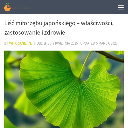
DIETA
Liść miłorzębu japońskiego – właściwości,
zastosowanie i zdrowie
BY
WITARIANIE.PL
· PUBLISHED
7 KWIETNIA 2025
· UPDATED
5 MARCA 2025