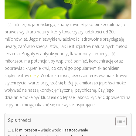
Liść miłorzębu japońskiego, znany również jako Ginkgo biloba, to
prawdziwy skarb natury, który towarzyszy ludzkości od 200
milionów lat. Jego niezwykłe właściwości zdrowotne przyciągają
uwagę zarówno specjalistów, jak i entuzjastów naturalnych metod
leczenia. Bogaty w antyoksydanty, flawonoidy i terpeny, liść
miłorzębu ma potencjał, by wspierać pamięć, koncentrację oraz
poprawiać krążenie krwi, co czyni go popularnym składnikiem
suplementów
diety
. W obliczu rosnącego zainteresowania zdrowym
stylem życia, warto przyjrzeć się bliżej, jak miłorząb japoński może
wpływać na naszą kondycję fizyczną i psychiczną. Czy jego
działanie może być kluczem do lepszej jakości życia? Odpowiedzi na
te pytania mogą okazać się niezwykle inspirujące.
Spis treści
Liść miłorzębu – właściwości i zastosowanie