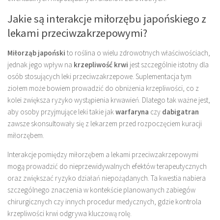
Jakie są interakcje miłorzębu japońskiego z
lekami przeciwzakrzepowymi?
Miłorząb japoński
to roślina o wielu zdrowotnych właściwościach,
jednak jego wpływ na
krzepliwość krwi
jest szczególnie istotny dla
osób stosujących leki przeciwzakrzepowe. Suplementacja tym
ziołem może bowiem prowadzić do obniżenia krzepliwości, co z
kolei zwiększa ryzyko wystąpienia krwawień. Dlatego tak ważne jest,
aby osoby przyjmujące leki takie jak
warfaryna
czy
dabigatran
zawsze skonsultowały się z lekarzem przed rozpoczęciem kuracji
miłorzębem.
Interakcje pomiędzy miłorzębem a lekami przeciwzakrzepowymi
mogą prowadzić do nieprzewidywalnych efektów terapeutycznych
oraz zwiększać ryzyko działań niepożądanych. Ta kwestia nabiera
szczególnego znaczenia w kontekście planowanych zabiegów
chirurgicznych czy innych procedur medycznych, gdzie kontrola
krzepliwości krwi odgrywa kluczową rolę.