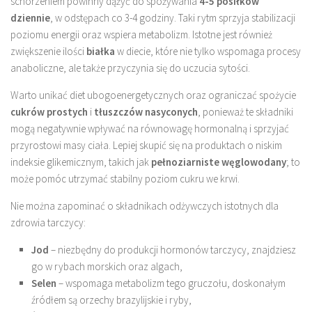
schorzeniem powinny dążyć do spożywania
4-5 posiłków
dziennie
, w odstępach co 3-4 godziny. Taki rytm sprzyja stabilizacji
poziomu energii oraz wspiera metabolizm. Istotne jest również
zwiększenie ilości
białka
w diecie, które nie tylko wspomaga procesy
anaboliczne, ale także przyczynia się do uczucia sytości.
Warto unikać diet ubogoenergetycznych oraz ograniczać spożycie
cukrów prostych
i
tłuszczów nasyconych
, ponieważ te składniki
mogą negatywnie wpływać na równowagę hormonalną i sprzyjać
przyrostowi masy ciała. Lepiej skupić się na produktach o niskim
indeksie glikemicznym, takich jak
pełnoziarniste węglowodany
; to
może pomóc utrzymać stabilny poziom cukru we krwi.
Nie można zapominać o składnikach odżywczych istotnych dla
zdrowia tarczycy:
Jod
– niezbędny do produkcji hormonów tarczycy, znajdziesz
go w rybach morskich oraz algach,
Selen
– wspomaga metabolizm tego gruczołu, doskonałym
źródłem są orzechy brazylijskie i ryby,