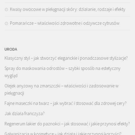
Kwasy owocowe w pielęgnacji skóry: działanie, rodzaje i efekty
Pomarańcze – właściwości zdrowotne i odżywcze cytrusów
URODA
Klasyczny styl – jak stworzyć eleganckie i ponadczasowe stylizacje?
Spray do maskowania odrostów – szybki sposób na estetyczny
wygląd
Olejek anyżowy na zmarszczki – właściwości i zastosowanie w
pielęgnacji
Fajne maseczki na twarz – jak wybrać i stosować dla zdrowej cery?
Jak działa franczyza?
Regenerum lakier do paznokci – jak stosować i jakie przynosi efekty?
Galwanizacja w kosmetyce – jak działa i jakie przynosi korzyści?