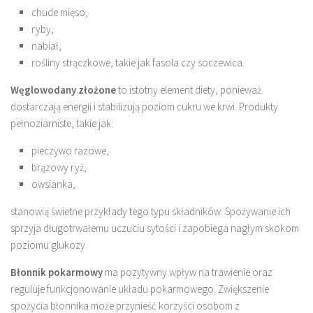
chude mięso,
ryby,
nabiał,
rośliny strączkowe, takie jak fasola czy soczewica.
Węglowodany złożone
to istotny element diety, ponieważ
dostarczają energii i stabilizują poziom cukru we krwi. Produkty
pełnoziarniste, takie jak:
pieczywo razowe,
brązowy ryż,
owsianka,
stanowią świetne przykłady tego typu składników. Spożywanie ich
sprzyja długotrwałemu uczuciu sytości i zapobiega nagłym skokom
poziomu glukozy.
Błonnik pokarmowy
ma pozytywny wpływ na trawienie oraz
reguluje funkcjonowanie układu pokarmowego. Zwiększenie
spożycia błonnika może przynieść korzyści osobom z