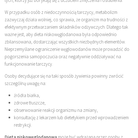
tych, którzy już borykają się z uczuciem zmęczenia i osłabienia.
W przypadku osób z niedoczynnością tarczycy, metabolizm
zazwyczaj działa wolniej, co sprawia, że organizm ma trudności z
efektywnym przetwarzaniem składników odżywczych. Dlatego tak
ważne jest, aby dieta niskowęglodanowa była odpowiednio
zbilansowana, dostarczając wszystkich niezbędnych elementów.
Nieprzemyślane ograniczenie węglowodanów może prowadzić do
pogorszenia samopoczucia oraz negatywnie oddziaływać na
funkcjonowanie tarczycy.
Osoby decydujące się na taki sposób żywienia powinny zwrócić
szczególną uwagę na:
źródła białka,
zdrowe tłuszcze,
obserwowanie reakcji organizmu na zmiany,
konsultację z lekarzem lub dietetykiem przed wprowadzeniem
restrykcji.
Dieta niskowęglodanowa
może być wdrażana przez osoby z