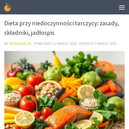
DIETA
Dieta przy niedoczynności tarczycy: zasady,
składniki, jadłospis
BY
WITARIANIE.PL
· PUBLISHED
12 MARCA 2025
· UPDATED
5 MARCA 2025