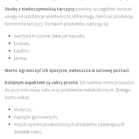
Osoby z niedoczynnością tarczycy
powinny szczególnie zwracać
uwagę na substancje wolotwórcze, które mogą zakłócać produkcję
hormonów tarczycy. Do takich produktów zaliczają się:
warzywa krzyżowe, takie jak kapusta,
brokuły,
kalafior,
jarmuż.
Warto ograniczyć ich spożycie, zwłaszcza w surowej postaci.
Kolejnym aspektem są cukry proste.
Ich nadmiar może prowadzić
do przyrostu masy ciała oraz problemów metabolicznych. Dlatego
warto unikać:
słodyczy,
napojów gazowanych,
innych wysoko przetworzonych produktów zawierających
dodatek cukru.