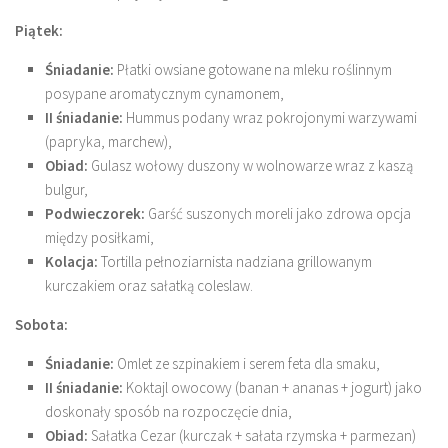
Piątek:
Śniadanie:
Płatki owsiane gotowane na mleku roślinnym
posypane aromatycznym cynamonem,
II śniadanie:
Hummus podany wraz pokrojonymi warzywami
(papryka, marchew),
Obiad:
Gulasz wołowy duszony w wolnowarze wraz z kaszą
bulgur,
Podwieczorek:
Garść suszonych moreli jako zdrowa opcja
między posiłkami,
Kolacja:
Tortilla pełnoziarnista nadziana grillowanym
kurczakiem oraz sałatką coleslaw.
Sobota:
Śniadanie:
Omlet ze szpinakiem i serem feta dla smaku,
II śniadanie:
Koktajl owocowy (banan + ananas + jogurt) jako
doskonały sposób na rozpoczęcie dnia,
Obiad:
Sałatka Cezar (kurczak + sałata rzymska + parmezan)