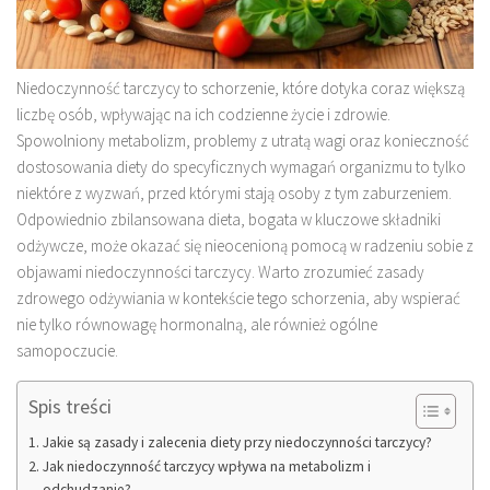
Niedoczynność tarczycy to schorzenie, które dotyka coraz większą
liczbę osób, wpływając na ich codzienne życie i zdrowie.
Spowolniony metabolizm, problemy z utratą wagi oraz konieczność
dostosowania diety do specyficznych wymagań organizmu to tylko
niektóre z wyzwań, przed którymi stają osoby z tym zaburzeniem.
Odpowiednio zbilansowana dieta, bogata w kluczowe składniki
odżywcze, może okazać się nieocenioną pomocą w radzeniu sobie z
objawami niedoczynności tarczycy. Warto zrozumieć zasady
zdrowego odżywiania w kontekście tego schorzenia, aby wspierać
nie tylko równowagę hormonalną, ale również ogólne
samopoczucie.
Spis treści
Jakie są zasady i zalecenia diety przy niedoczynności tarczycy?
Jak niedoczynność tarczycy wpływa na metabolizm i
odchudzanie?