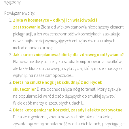
wygodny.
Powiązane wpisy:
Zioła w kosmetyce – odkryj ich właściwości i
zastosowanie
Zioła od wieków stanowią nieodłączny element
pielęgnacji, a ich wszechstronność w kosmetykach zaskakuje
nawet najbardziej wymagających entuzjastów naturalnych
metod dbania o urodę....
Jak skutecznie planować dietę dla zdrowego odżywiania?
Planowanie diety to nie tylko sztuka komponowania posiłków,
ale także klucz do zdrowego stylu życia, który może znacząco
wpłynąć na nasze samopoczucie...
Dieta na smukłe nogi: jak schudnąć z ud i łydek
skutecznie?
Dieta odchudzająca nóg to temat, który zyskuje
na popularności wśród osób dążących do smukłej sylwetki.
Wiele osób marzy o szczupłych udach i...
Dieta ketogeniczna: korzyści, zasady i efekty zdrowotne
Dieta ketogeniczna, znana powszechnie jako dieta keto,
zyskała ogromną popularność w ostatnich latach, przyciągając