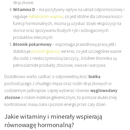
strączkowe.
Witamina D
– ma pozytywny wpływ na układ odpornościowy i
reguluje
metabolizm wapnia
, co jest istotne dla zdrowia kości i
funkcji hormonalnych, można ją uzyskać dzięki ekspozycji na
słońce oraz spożywaniu tłustych ryb i wzbogaconych
produktów mlecznych.
Błonnik pokarmowy
– wspomaga prawidłową pracę jelit i
stabilizuje
poziom glukozy
we krwi, co jest szczególnie ważne
dla osób z niedoczynnością tarczycy, źródłem błonnika są
pełnoziarniste produkty zbożowe, owoce i warzywa.
Dodatkowo warto zadbać o odpowiednią ilość
białka
pochodzącego z chudego mięsa oraz roślin strączkowych w
codziennym jadłospisie. Lepiej wybierać również
węglowodany
złożone
o niskim indeksie glikemicznym; to pomoże skuteczniej
kontrolować masę ciała i poziom energii przez cały dzień.
Jakie witaminy i minerały wspierają
równowagę hormonalną?