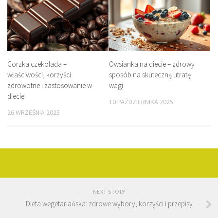
Gorzka czekolada –
Owsianka na diecie – zdrowy
właściwości, korzyści
sposób na skuteczną utratę
zdrowotne i zastosowanie w
wagi
diecie
10 PAŹDZIERNIKA 2025
26 WRZEŚNIA 2025
NEXT STORY
Dieta wegetariańska: zdrowe wybory, korzyści i przepisy