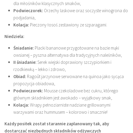
dla miłośników klasycznych smaków,
Podwieczorek:
Orzechy laskowe oraz soczyste winogrona do
podjadania,
Kolacja:
Pieczony łosoś zestawiony ze szparagami.
Niedziela:
Śniadanie:
Placki bananowe przygotowane na bazie mąki
owsianej – pyszna alternatywa dla tradycyjnych naleśników,
II śniadanie:
Serek wiejski doprawiony szczypiorkiem i
rzodkiewką – lekko i zdrowo,
Obiad:
Ragoût jarzynowe serwowane na quinoa jako sycąca
propozycja obiadowa,
Podwieczorek:
Mousse czekoladowe bez cukru, którego
głównym składnikiem jest awokado – wyjątkowy smak,
Kolacja:
Wrapy pełnoziarniste nadziane grillowanymi
warzywami oraz hummusem – kolorowo i smacznie!
Każdy posiłek został starannie zaplanowany tak, aby
dostarczać niezbędnych składników odżywczych