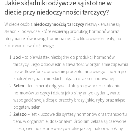
Jakie składniki odżywcze są istotne w
diecie przy niedoczynności tarczycy?
W diecie osób z
niedoczynnością tarczycy
niezwykle ważne są
składniki odżywcze, które wspierają produkcję hormonów oraz
utrzymanie równowagi hormonalnej. Oto kluczowe elementy, na
które warto zwrócić uwagę:
Jod
– to pierwiastek niezbędny do produkcji hormonów
tarczycy. Jego odpowiednia zawartość w organizmie zapewnia
prawidłowe funkcjonowanie gruczołu tarczowego, można go
znaleźć w rybach morskich, algach oraz soli jodowanej.
Selen
– ten minerał odgrywa istotną rolę w przekształcaniu
hormonów tarczycy i działa jako silny antyoksydant, warto
wzbogacić swoją dietę o orzechy brazylijskie, ryby oraz mięso
bogate w selen.
Żelazo
– jest kluczowe dla syntezy hormonów oraz transportu
tlenu w organizmie, doskonałymi źródłami żelaza są czerwone
mięso, ciemnozielone warzywa takie jak szpinak oraz rośliny