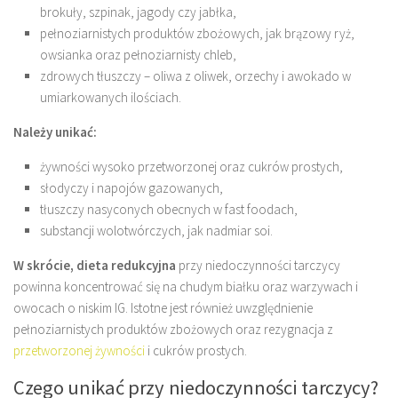
brokuły, szpinak, jagody czy jabłka,
pełnoziarnistych produktów zbożowych, jak brązowy ryż,
owsianka oraz pełnoziarnisty chleb,
zdrowych tłuszczy – oliwa z oliwek, orzechy i awokado w
umiarkowanych ilościach.
Należy unikać:
żywności wysoko przetworzonej oraz cukrów prostych,
słodyczy i napojów gazowanych,
tłuszczy nasyconych obecnych w fast foodach,
substancji wolotwórczych, jak nadmiar soi.
W skrócie, dieta redukcyjna
przy niedoczynności tarczycy
powinna koncentrować się na chudym białku oraz warzywach i
owocach o niskim IG. Istotne jest również uwzględnienie
pełnoziarnistych produktów zbożowych oraz rezygnacja z
przetworzonej żywności
i cukrów prostych.
Czego unikać przy niedoczynności tarczycy?