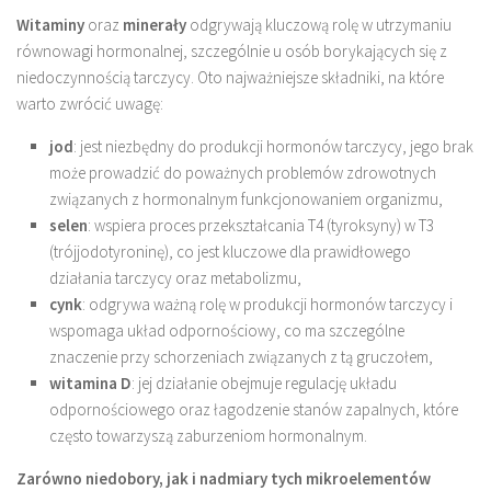
Witaminy
oraz
minerały
odgrywają kluczową rolę w utrzymaniu
równowagi hormonalnej, szczególnie u osób borykających się z
niedoczynnością tarczycy. Oto najważniejsze składniki, na które
warto zwrócić uwagę:
jod
: jest niezbędny do produkcji hormonów tarczycy, jego brak
może prowadzić do poważnych problemów zdrowotnych
związanych z hormonalnym funkcjonowaniem organizmu,
selen
: wspiera proces przekształcania T4 (tyroksyny) w T3
(trójjodotyroninę), co jest kluczowe dla prawidłowego
działania tarczycy oraz metabolizmu,
cynk
: odgrywa ważną rolę w produkcji hormonów tarczycy i
wspomaga układ odpornościowy, co ma szczególne
znaczenie przy schorzeniach związanych z tą gruczołem,
witamina D
: jej działanie obejmuje regulację układu
odpornościowego oraz łagodzenie stanów zapalnych, które
często towarzyszą zaburzeniom hormonalnym.
Zarówno niedobory, jak i nadmiary tych mikroelementów