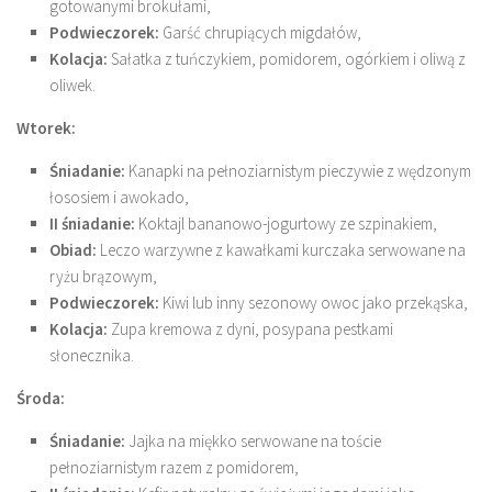
gotowanymi brokułami,
Podwieczorek:
Garść chrupiących migdałów,
Kolacja:
Sałatka z tuńczykiem, pomidorem, ogórkiem i oliwą z
oliwek.
Wtorek:
Śniadanie:
Kanapki na pełnoziarnistym pieczywie z wędzonym
łososiem i awokado,
II śniadanie:
Koktajl bananowo-jogurtowy ze szpinakiem,
Obiad:
Leczo warzywne z kawałkami kurczaka serwowane na
ryżu brązowym,
Podwieczorek:
Kiwi lub inny sezonowy owoc jako przekąska,
Kolacja:
Zupa kremowa z dyni, posypana pestkami
słonecznika.
Środa:
Śniadanie:
Jajka na miękko serwowane na toście
pełnoziarnistym razem z pomidorem,