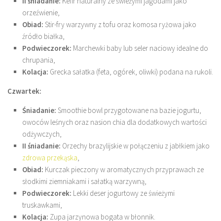
II śniadanie:
Kefir naturalny ze świeżymi jagodami jako
orzeźwienie,
Obiad:
Stir-fry warzywny z tofu oraz komosa ryżowa jako
źródło białka,
Podwieczorek:
Marchewki baby lub seler naciowy idealne do
chrupania,
Kolacja:
Grecka sałatka (feta, ogórek, oliwki) podana na rukoli.
Czwartek:
Śniadanie:
Smoothie bowl przygotowane na bazie jogurtu,
owoców leśnych oraz nasion chia dla dodatkowych wartości
odżywczych,
II śniadanie:
Orzechy brazylijskie w połączeniu z jabłkiem jako
zdrowa przekąska
,
Obiad:
Kurczak pieczony w aromatycznych przyprawach ze
słodkimi ziemniakami i sałatką warzywną,
Podwieczorek:
Lekki deser jogurtowy ze świeżymi
truskawkami,
Kolacja:
Zupa jarzynowa bogata w błonnik.