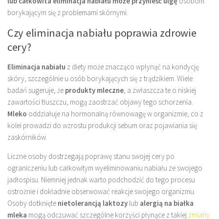
lub całkowita eliminacja nabiału może przynieść ulgę
osobom
borykającym się z problemami skórnymi.
Czy eliminacja nabiału poprawia zdrowie
cery?
Eliminacja nabiału
z diety może znacząco wpłynąć na kondycję
skóry, szczególnie u osób borykających się z trądzikiem. Wiele
badań sugeruje, że
produkty mleczne
, a zwłaszcza te o niskiej
zawartości tłuszczu, mogą zaostrzać objawy tego schorzenia.
Mleko
oddziałuje na hormonalną równowagę w organizmie, co z
kolei prowadzi do wzrostu produkcji sebum oraz pojawiania się
zaskórników.
Liczne osoby dostrzegają poprawę stanu swojej cery po
ograniczeniu lub całkowitym wyeliminowaniu nabiału ze swojego
jadłospisu. Niemniej jednak warto podchodzić do tego procesu
ostrożnie i dokładnie obserwować reakcje swojego organizmu.
Osoby dotknięte
nietolerancją laktozy
lub
alergią na białka
mleka
mogą odczuwać szczególne korzyści płynące z takiej
zmiany