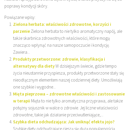
poprawy kondycji skóry.
Powiązane wpisy:
Zielona herbata: właściwości zdrowotne, korzyści i
parzenie
Zielona herbata to nie tylko aromatyczny napój, ale
także skarbnica zdrowotnych właściwości, które mogą
znacząco wpłynąć na nasze samopoczucie i kondycję.
Zawiera...
Produkty przetworzone: zdrowie, klasyfikacja i
alternatywy dla diety
W dzisiejszym świecie, gdzie tempo
życia nieustannie przyspiesza, produkty przetworzone stały się
nieodłącznym elementem naszej codziennej diety. Umożliwiają
one szybkie i wygodne...
Mięta pieprzowa – zdrowotne właściwości i zastosowanie
w terapii
Mięta to nie tylko aromatyczna przyprawa, ale także
potężny sojusznik w walce o zdrowie. Jej liczne właściwości
zdrowotne, takie jak działanie przeciwutleniające,...
Szybka dieta odchudzająca: Jak uniknąć efektu jojo?
Szybkie diety odchudzające cieszą się dużą popularnością