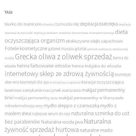
TAGI
depilacja białołęka
biurko do manicure
czarnuszka olej
chlorella
depilacja
dieta
laserowa skuteczność
depilacja woskiem mokotów
diamentowa mikrodermabrazja
oczyszczająca organizm
ekskluzywne olejki zapachowe
Fotele kosmetyczne
gabinet masażu gdańsk
gabinet medycyny estetycznej
Grecka oliwa z oliwek sprzedaż
henna do
kraków
henna farbowanie włosów
henna indyjska do włosów
włosów
internetowy sklep ze zdrową żywnością
kosmetyki
kuracja oczyszczająca
aloe vera
kosmetyki dla spa
kriolipoliza urządzenie
makijaż permanentny
laserowe zamykanie naczynek warszawa
brwi
makijaż permanentny w Warszawie
makijaż permanentny oczu
mydło aleppo z czarnuszką
mydło z
mikrodermabrazja ceny
naturalna szminka do ust
masłem shea
najlepsze serum do rzęs
Naturalna
bez parabenów
Naturalna woda java
żywność sprzedaż hurtowa
naturalne masło