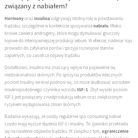
związany z nabiałem?
Hormony
oraz
insulina
odgrywają istotną rolę w powstawaniu
trądziku, szczególnie w kontekście spożywania
nabiału
. Mleko
krowie zawiera androgeny, które mogą stymulować gruczoły
łojowe do intensywniejszej produkcji sebum. W efekcie, nadmiar łoju
prowadzi do zatykania porów i sprzyja rozwojowi stanów
zapalnych, co zaostrza objawy trądziku.
Dodatkowo, insulina ma znaczący wpływ na pojawienie się
niedoskonałości skórnych. Po spożyciu produktów mlecznych
poziom insuliny we krwi podnosi się, co może skutkować wzrostem
insulinopodobnego czynnika wzrostu
IGF-1
. Zbyt wysoki poziom
IGF-1 jest powiązany z nadprodukcją sebum oraz zwiększonym
ryzykiem występowania zmian skórnych.
Badania wykazują, że osoby regularnie spo consuming nabiał
często mają wyższe stężenia IGF-1 i insuliny. To zjawisko przekłada
się na nasilenie objawów trądziku. W związku z tym,
ograniczenie