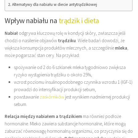
Alternatywy dla nabiału w diecie antytrądzikowej
Wpływ nabiału na
trądzik i dieta
Nabiał
odgrywa kluczową rolę w kondycji skóry, zwłaszcza jeśli
chodzi o nasilenie objawów
trądziku
. Wiele badań dowodzi, że
większa konsumpcja produktów mlecznych, a szczególnie
mleka
,
może pogarszać stan cery. Na przykład:
spożywanie od 2 do 6 szklanek mleka tygodniowo zwiększa
ryzyko wystąpienia trądziku o około 25%,
wzrost poziomu insulinopodobnego czynnika wzrostu 1 (IGF-1)
prowadzi do intensyfikacji produkcji sebum,
powstawanie
zaskórników
jest wynikiem nadmiernej produkcji
sebum.
Relacja między nabiałem a trądzikiem
ma również podłoże
hormonalne. Mleko zawiera substancje hormonalne, które mogą
zaburzać równowagę hormonalną organizmu, co przyczynia się do