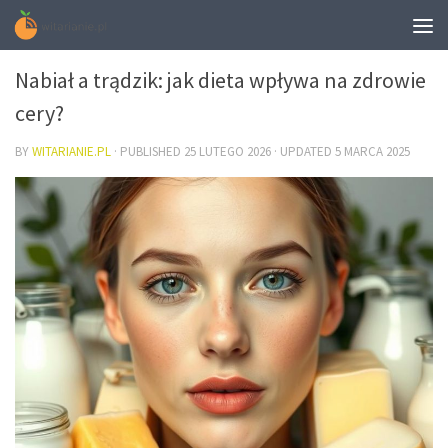
DIETA
Nabiał a trądzik: jak dieta wpływa na zdrowie
cery?
BY
WITARIANIE.PL
· PUBLISHED
25 LUTEGO 2026
· UPDATED
5 MARCA 2025