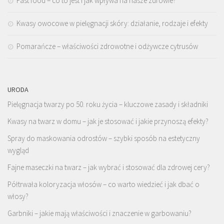
Fast food – co to jest i jak wpływa na nasze zdrowie?
Kwasy owocowe w pielęgnacji skóry: działanie, rodzaje i efekty
Pomarańcze – właściwości zdrowotne i odżywcze cytrusów
URODA
Pielęgnacja twarzy po 50. roku życia – kluczowe zasady i składniki
Kwasy na twarz w domu – jak je stosować i jakie przynoszą efekty?
Spray do maskowania odrostów – szybki sposób na estetyczny
wygląd
Fajne maseczki na twarz – jak wybrać i stosować dla zdrowej cery?
Półtrwała koloryzacja włosów – co warto wiedzieć i jak dbać o
włosy?
Garbniki – jakie mają właściwości i znaczenie w garbowaniu?