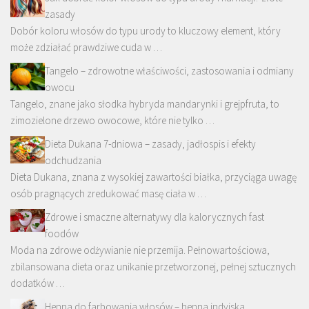
zasady
Dobór koloru włosów do typu urody to kluczowy element, który
może zdziałać prawdziwe cuda w …
Tangelo – zdrowotne właściwości, zastosowania i odmiany
owocu
Tangelo, znane jako słodka hybryda mandarynki i grejpfruta, to
zimozielone drzewo owocowe, które nie tylko …
Dieta Dukana 7-dniowa – zasady, jadłospis i efekty
odchudzania
Dieta Dukana, znana z wysokiej zawartości białka, przyciąga uwagę
osób pragnących zredukować masę ciała w …
Zdrowe i smaczne alternatywy dla kalorycznych fast
foodów
Moda na zdrowe odżywianie nie przemija. Pełnowartościowa,
zbilansowana dieta oraz unikanie przetworzonej, pełnej sztucznych
dodatków …
Henna do farbowania włosów – henna indyjska