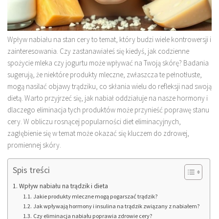
Wpływ nabiału na stan cery to temat, który budzi wiele kontrowersji i
zainteresowania. Czy zastanawiałeś się kiedyś, jak codzienne
spożycie mleka czy jogurtu może wpływać na Twoją skórę? Badania
sugerują, że niektóre produkty mleczne, zwłaszcza te pełnotłuste,
mogą nasilać objawy trądziku, co skłania wielu do refleksji nad swoją
dietą. Warto przyjrzeć się, jak nabiał oddziałuje na nasze hormony i
dlaczego eliminacja tych produktów może przynieść poprawę stanu
cery. W obliczu rosnącej popularności diet eliminacyjnych,
zagłębienie się w temat może okazać się kluczem do zdrowej,
promiennej skóry.
Spis treści
Wpływ nabiału na trądzik i dieta
Jakie produkty mleczne mogą pogarszać trądzik?
Jak wpływają hormony i insulina na trądzik związany z nabiałem?
Czy eliminacja nabiału poprawia zdrowie cery?