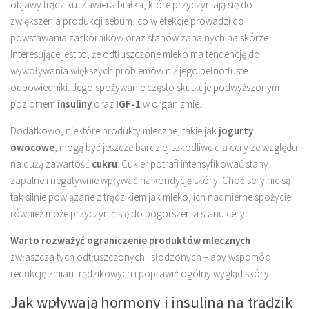
objawy trądziku. Zawiera białka, które przyczyniają się do
zwiększenia produkcji sebum, co w efekcie prowadzi do
powstawania zaskórników oraz stanów zapalnych na skórze.
Interesujące jest to, że odtłuszczone mleko ma tendencję do
wywoływania większych problemów niż jego pełnotłuste
odpowiedniki. Jego spożywanie często skutkuje podwyższonym
poziomem
insuliny
oraz
IGF-1
w organizmie.
Dodatkowo, niektóre produkty mleczne, takie jak
jogurty
owocowe
, mogą być jeszcze bardziej szkodliwe dla cery ze względu
na dużą zawartość
cukru
. Cukier potrafi intensyfikować stany
zapalne i negatywnie wpływać na kondycję skóry. Choć sery nie są
tak silnie powiązane z trądzikiem jak mleko, ich nadmierne spożycie
również może przyczynić się do pogorszenia stanu cery.
Warto rozważyć ograniczenie produktów mlecznych
–
zwłaszcza tych odtłuszczonych i słodzonych – aby wspomóc
redukcję zmian trądzikowych i poprawić ogólny wygląd skóry.
Jak wpływają hormony i insulina na trądzik