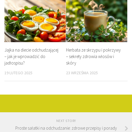
Jajka na diecie odchudzającej
Herbata ze skrzypu i pokrzywy
– jak je wprowadzić do
– sekrety zdrowia włosów i
jadłospisu?
skóry
19 LUTEGO 2025
23 WRZEŚNIA 2025
NEXT STORY
Proste sałatki na odchudzanie: zdrowe przepisy i porady