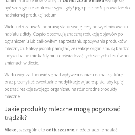
nasilenia problemów skórnych.
Odtłuszczone mleko
wydaje się
być szczególnie kontrowersyjne, gdyż jego picie może prowadzić do
nadmiernej produkcji sebum.
Wielu ludzi zauważa poprawę stanu swojej cery po wyeliminowaniu
nabiału z diety. Często obserwują znaczną redukcję objawów po
ograniczeniu lub całkowitym zaprzestaniu spożywania produktów
mlecznych. Należy jednak pamiętać, że reakcje organizmu są bardzo
indywidualne i nie każdy musi doświadczać tych samych efektów po
zmianach w diecie.
Warto więc zastanowić się nad wpływem nabiału na naszą skórę
oraz przemyśleć ewentualne modyfikacje w jadłospisie, aby lepiej
poznać reakcje swojego organizmu na różnorodne produkty
mleczne.
Jakie produkty mleczne mogą pogarszać
trądzik?
Mleko
, szczególnie to
odtłuszczone
, może znacznie nasilać