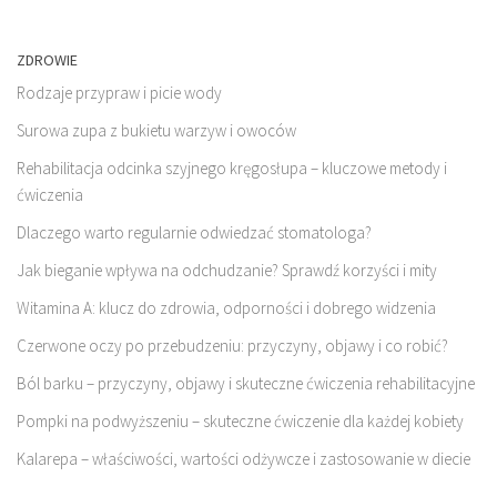
ZDROWIE
Rodzaje przypraw i picie wody
Surowa zupa z bukietu warzyw i owoców
Rehabilitacja odcinka szyjnego kręgosłupa – kluczowe metody i
ćwiczenia
Dlaczego warto regularnie odwiedzać stomatologa?
Jak bieganie wpływa na odchudzanie? Sprawdź korzyści i mity
Witamina A: klucz do zdrowia, odporności i dobrego widzenia
Czerwone oczy po przebudzeniu: przyczyny, objawy i co robić?
Ból barku – przyczyny, objawy i skuteczne ćwiczenia rehabilitacyjne
Pompki na podwyższeniu – skuteczne ćwiczenie dla każdej kobiety
Kalarepa – właściwości, wartości odżywcze i zastosowanie w diecie