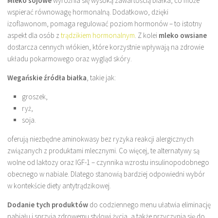
Mleko sojowe
wyróżnia się wysoką zawartością białka, co może
wspierać równowagę hormonalną. Dodatkowo, dzięki
izoflawonom, pomaga regulować poziom hormonów – to istotny
aspekt dla osób z
trądzikiem hormonalnym
. Z kolei
mleko owsiane
dostarcza cennych włókien, które korzystnie wpływają na zdrowie
układu pokarmowego oraz wygląd skóry.
Wegańskie źródła białka
, takie jak:
groszek,
ryż,
soja.
oferują niezbędne aminokwasy bez ryzyka reakcji alergicznych
związanych z produktami mlecznymi. Co więcej, te alternatywy są
wolne od laktozy oraz IGF-1 – czynnika wzrostu insulinopodobnego
obecnego w nabiale. Dlatego stanowią bardziej odpowiedni wybór
w kontekście diety antytrądzikowej.
Dodanie tych produktów
do codziennego menu ułatwia eliminację
nabiału i sprzyja zdrowemu stylowi życia, a także przyczynia się do