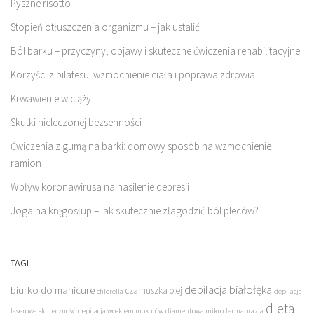
Pyszne risotto
Stopień otłuszczenia organizmu – jak ustalić
Ból barku – przyczyny, objawy i skuteczne ćwiczenia rehabilitacyjne
Korzyści z pilatesu: wzmocnienie ciała i poprawa zdrowia
Krwawienie w ciąży
Skutki nieleczonej bezsenności
Ćwiczenia z gumą na barki: domowy sposób na wzmocnienie
ramion
Wpływ koronawirusa na nasilenie depresji
Joga na kręgosłup – jak skutecznie złagodzić ból pleców?
TAGI
depilacja białołęka
biurko do manicure
czarnuszka olej
chlorella
depilacja
dieta
laserowa skuteczność
depilacja woskiem mokotów
diamentowa mikrodermabrazja