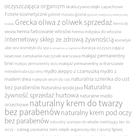
oczyszczająca organizm
ekskluzywne olejki zapachowe
Fotele kosmetyczne
gabinet masażu gdańsk
gabinet medycyny estetycznej
Grecka oliwa z oliwek sprzedaż
henna do
kraków
henna farbowanie włosów
henna indyjska do włosów
włosów
internetowy sklep ze zdrową żywnością
kosmetyki
kuracja oczyszczająca
aloe vera
kosmetyki dla spa
kriolipoliza urządzenie
makijaż permanentny
laserowe zamykanie naczynek warszawa
brwi
makijaż permanentny w Warszawie
makijaż permanentny oczu
mydło aleppo z czarnuszką
mydło z
mikrodermabrazja ceny
naturalna szminka do ust
masłem shea
najlepsze serum do rzęs
Naturalna
bez parabenów
Naturalna woda java
żywność sprzedaż hurtowa
naturalne masło
naturalny krem do twarzy
orzechowe
bez parabenów
naturalny krem pod oczy
bez parabenów
naturalny szampon do włosów nawilżający bez sls
oczy - zabieg usuwania cieni
olejek arganowy
olej z opuncji figowej