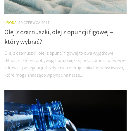
URODA
30 CZERWCA 2017
Olej z czarnuszki, olej z opuncji figowej –
który wybrać?
Olej z czarnuszki i olej z opuncji figowej to dwa wyjątkowe
składniki, które zdobywają coraz większą popularność w świecie
zdrowia i pielęgnacji. Każdy z nich oferuje unikalne właściwości,
które mogą znacząco wpłynąć na nasze...