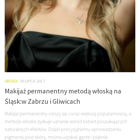
URODA
30 LIPCA 2017
Makijaż permanentny metodą włoską na
Śląsk:w Zabrzu i Gliwicach
Makijaż permanentny cieszy się coraz większą popularnością, a
metoda włoska zyskuje uznanie wśród kobiet poszukujących
naturalnych efektów. Dzięki precyzyjnemu wprowadzeniu
pigmentu pod skórę, można uzyskać gęste i pięknie