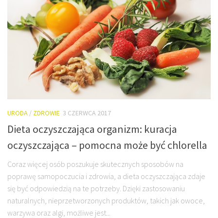
URODA
/
ZDROWIE
3 CZERWCA 2017
Dieta oczyszczająca organizm: kuracja
oczyszczająca – pomocna może być chlorella
Coraz więcej osób poszukuje skutecznych sposobów na
poprawę samopoczucia i zdrowia, a dieta oczyszczająca zdaje
się być odpowiedzią na te potrzeby. Dzięki zastosowaniu
naturalnych, nieprzetworzonych produktów, takich jak owoce,
warzywa oraz algi, możliwe jest...