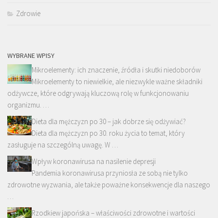
Zdrowie
WYBRANE WPISY
Mikroelementy: ich znaczenie, źródła i skutki niedoborów
Mikroelementy to niewielkie, ale niezwykle ważne składniki
odżywcze, które odgrywają kluczową rolę w funkcjonowaniu
organizmu. …
Dieta dla mężczyzn po 30 – jak dobrze się odżywiać?
Dieta dla mężczyzn po 30. roku życia to temat, który
zasługuje na szczególną uwagę. W …
Wpływ koronawirusa na nasilenie depresji
Pandemia koronawirusa przyniosła ze sobą nie tylko
zdrowotne wyzwania, ale także poważne konsekwencje dla naszego
…
Rzodkiew japońska – właściwości zdrowotne i wartości