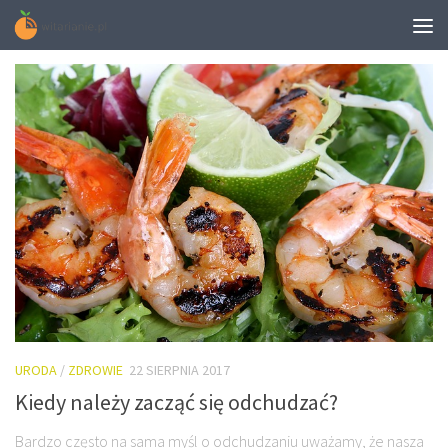
TAGGED:
WODY KARPACKIE
URODA
/
ZDROWIE
22 SIERPNIA 2017
Kiedy należy zacząć się odchudzać?
Bardzo często na sama myśl o odchudzaniu uważamy, że nasza