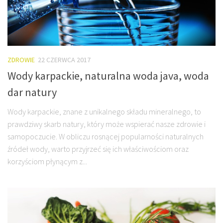
ZDROWIE
22 CZERWCA 2017
Wody karpackie, naturalna woda java, woda
dar natury
Wody karpackie, znane z unikalnego składu mineralnego, to
prawdziwy skarb natury, który może wspierać nasze zdrowie i
samopoczucie. W obliczu rosnącej popularności naturalnych
źródeł wody, warto przyjrzeć się ich właściwościom oraz
korzyściom płynącym z...