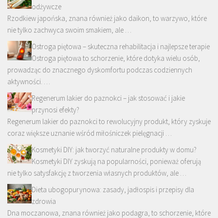
odżywcze
Rzodkiew japońska, znana również jako daikon, to warzywo, które
nie tylko zachwyca swoim smakiem, ale …
Ostroga piętowa – skuteczna rehabilitacja i najlepsze terapie
Ostroga piętowa to schorzenie, które dotyka wielu osób,
prowadząc do znacznego dyskomfortu podczas codziennych
aktywności. …
Regenerum lakier do paznokci – jak stosować i jakie
przynosi efekty?
Regenerum lakier do paznokci to rewolucyjny produkt, który zyskuje
coraz większe uznanie wśród miłośniczek pielęgnacji …
Kosmetyki DIY: jak tworzyć naturalne produkty w domu?
Kosmetyki DIY zyskują na popularności, ponieważ oferują
nie tylko satysfakcję z tworzenia własnych produktów, ale …
Dieta ubogopurynowa: zasady, jadłospis i przepisy dla
zdrowia
Dna moczanowa, znana również jako podagra, to schorzenie, które