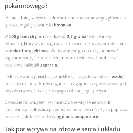
pokarmowego?
Por ma istotny wpływ na zdrowie układu pokarmowego, głównie za
sprawą bogatej zawartości
błonnika
.
W
100 gramach
pora znajduje się
2,7 grama
tego cennego
składnika, który wspomaga proces trawienia i korzystnie oddziałuje
na
mikroflorę jelitową
. Warto włączyć go do diety, ponieważ
regularne spożycie pora może znacznie redukować problemy
trawienne, takie jak
zaparcia
.
Jednakże warto pamiętać, że niektórzy mogą doświadczać
wzdęć
po zjedzeniu pora. Każdy organizm reaguje inaczej, więc ważne jest,
aby obserwować reakcje swojego ciała po jego spożyciu.
Osobiście zauważyłem, że umiarkowane włączenie pora do
codziennego jadłospisu przynosi realne korzyści. Nie tylko poprawia
pracę jelit, ale także podnosi
ogólne samopoczucie
.
Jak por wpływa na zdrowie serca i układu