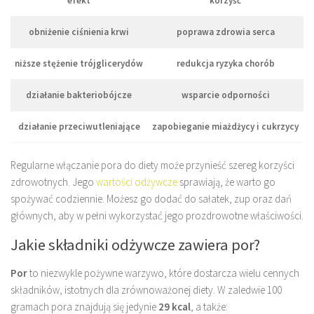
efekt
korzyść
obniżenie ciśnienia krwi
poprawa zdrowia serca
niższe stężenie trójglicerydów
redukcja ryzyka chorób
działanie bakteriobójcze
wsparcie odporności
działanie przeciwutleniające
zapobieganie miażdżycy i cukrzycy
Regularne włączanie pora do diety może przynieść szereg korzyści
zdrowotnych. Jego
wartości odżywcze
sprawiają, że warto go
spożywać codziennie. Możesz go dodać do sałatek, zup oraz dań
głównych, aby w pełni wykorzystać jego prozdrowotne właściwości.
Jakie składniki odżywcze zawiera por?
Por
to niezwykle pożywne warzywo, które dostarcza wielu cennych
składników, istotnych dla zrównoważonej diety. W zaledwie 100
gramach pora znajdują się jedynie
29 kcal
, a także: