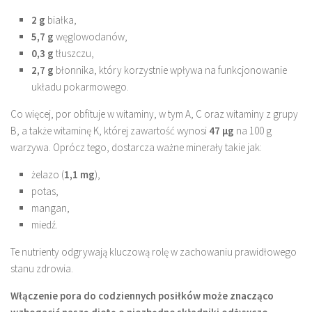
2 g
białka,
5,7 g
węglowodanów,
0,3 g
tłuszczu,
2,7 g
błonnika, który korzystnie wpływa na funkcjonowanie
układu pokarmowego.
Co więcej, por obfituje w witaminy, w tym A, C oraz witaminy z grupy
B, a także witaminę K, której zawartość wynosi
47 µg
na 100 g
warzywa. Oprócz tego, dostarcza ważne minerały takie jak:
żelazo (
1,1 mg
),
potas,
mangan,
miedź.
Te nutrienty odgrywają kluczową rolę w zachowaniu prawidłowego
stanu zdrowia.
Włączenie pora do codziennych posiłków może znacząco