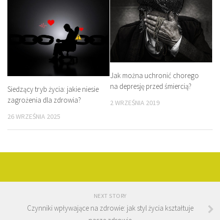
Jak można uchronić chorego
na depresję przed śmiercią?
Siedzący tryb życia: jakie niesie
zagrożenia dla zdrowia?
2 WRZEŚNIA 2019
26 WRZEŚNIA 2025
NEXT STORY
Czynniki wpływające na zdrowie: jak styl życia kształtuje