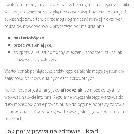
zwalczaniu różnych stanów zapalnych w organizmie. Jego składniki
wspierają również profilaktykę nowotworową; badania pokazują, że
substancje zawarte w porze mogą ograniczać rozwój niektórych
rodzajów nowotworów. Oprócz tego por ma działanie:
bakteriobójcze
,
przeciwutleniające
,
co sprawia, że jest pomocny w leczeniu schorzeń, takich jak
miażdżyca czy cukrzyca.
Warto jednak pamiętać, że efekty jego działania mogą się różnić w
zależności od indywidualnych cech zdrowotnych.
Na koniec, por jest znany jako
afrodyzjak
, co może korzystnie
wpływać na życie intymne. Regularne włączanie tego warzywa do
diety może doskonale przyczynić się do ogólnej poprawy zdrowia i
samopoczucia. Z pewnością warto uwzględnić go w codziennych
posiłkach.
Jak por wpływa na zdrowie układu