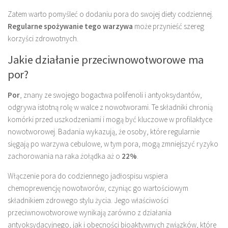
Zatem warto pomyśleć o dodaniu pora do swojej diety codziennej.
Regularne spożywanie tego warzywa
może przynieść szereg
korzyści zdrowotnych.
Jakie działanie przeciwnowotworowe ma
por?
Por
, znany ze swojego bogactwa polifenoli i antyoksydantów,
odgrywa istotną rolę w walce z nowotworami. Te składniki chronią
komórki przed uszkodzeniami i mogą być kluczowe w profilaktyce
nowotworowej. Badania wykazują, że osoby, które regularnie
sięgają po warzywa cebulowe, w tym pora, mogą zmniejszyć ryzyko
zachorowania na raka żołądka aż o
22%
.
Włączenie pora do codziennego jadłospisu wspiera
chemoprewencję nowotworów, czyniąc go wartościowym
składnikiem zdrowego stylu życia. Jego właściwości
przeciwnowotworowe wynikają zarówno z działania
antyoksydacyjnego, jak i obecności bioaktywnych związków, które