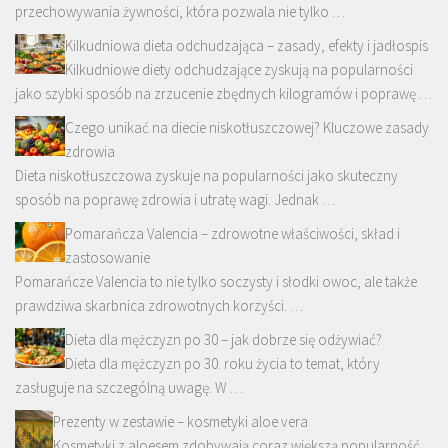
przechowywania żywności, która pozwala nie tylko …
Kilkudniowa dieta odchudzająca – zasady, efekty i jadłospis
Kilkudniowe diety odchudzające zyskują na popularności
jako szybki sposób na zrzucenie zbędnych kilogramów i poprawę …
Czego unikać na diecie niskotłuszczowej? Kluczowe zasady
zdrowia
Dieta niskotłuszczowa zyskuje na popularności jako skuteczny
sposób na poprawę zdrowia i utratę wagi. Jednak …
Pomarańcza Valencia – zdrowotne właściwości, skład i
zastosowanie
Pomarańcze Valencia to nie tylko soczysty i słodki owoc, ale także
prawdziwa skarbnica zdrowotnych korzyści. …
Dieta dla mężczyzn po 30 – jak dobrze się odżywiać?
Dieta dla mężczyzn po 30. roku życia to temat, który
zasługuje na szczególną uwagę. W …
Prezenty w zestawie – kosmetyki aloe vera
Kosmetyki z aloesem zdobywają coraz większą popularność,