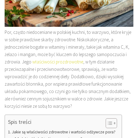
Por, często niedoceniane w polskiej kuchni, to warzywo, które kryje
w sobie prawdziwe skarby zdrowotne. Niskokaloryczne, a
jednocześnie bogate w witaminy i minerały, takie jak witamina C, K,
żelazo i mangan, może być kluczem do lepszego samopoczucia i
zdrowia. Jego
właściwości prozdrowotne
, w tym działanie
przeciwzapalne i przeciwnowotworowe, sprawiają, że warto
wprowadzić je do codziennej diety. Dodatkowo, dzięki wysokiej
zawartości błonnika, por wspiera prawidłowe funkcjonowanie
układu pokarmowego, co czyni go nie tylko smacznym dodatkiem,
ale również cennym sojusznikiem w walce o zdrowie. Jakie jeszcze
korzyści niesie ze sobą to warzywo?
Spis treści
Jakie są właściwości zdrowotne i wartości odżywcze pora?