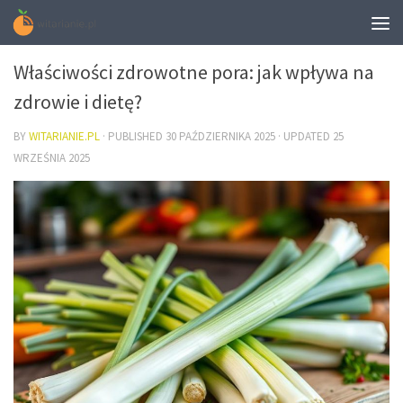
ZDROWIE
Właściwości zdrowotne pora: jak wpływa na
zdrowie i dietę?
BY
WITARIANIE.PL
· PUBLISHED
30 PAŹDZIERNIKA 2025
· UPDATED
25
WRZEŚNIA 2025