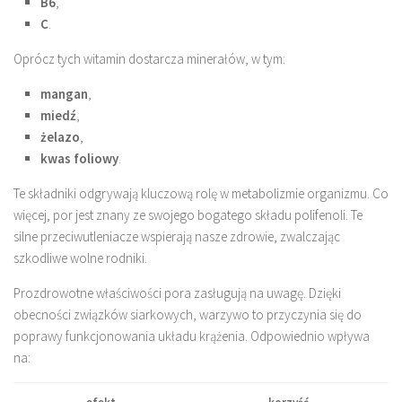
B6
,
C
.
Oprócz tych witamin dostarcza minerałów, w tym:
mangan
,
miedź
,
żelazo
,
kwas foliowy
.
Te składniki odgrywają kluczową rolę w metabolizmie organizmu. Co
więcej, por jest znany ze swojego bogatego składu polifenoli. Te
silne przeciwutleniacze wspierają nasze zdrowie, zwalczając
szkodliwe wolne rodniki.
Prozdrowotne właściwości pora zasługują na uwagę. Dzięki
obecności związków siarkowych, warzywo to przyczynia się do
poprawy funkcjonowania układu krążenia. Odpowiednio wpływa
na: