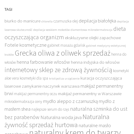
TAGI
depilacja białołęka
biurko do manicure
czarnuszka olej
chlorella
depilacja
dieta
laserowa skuteczność
depilacja woskiem mokotów
diamentowa mikrodermabrazja
oczyszczająca organizm
ekskluzywne olejki zapachowe
Fotele kosmetyczne
gabinet masażu gdańsk
gabinet medycyny estetycznej
Grecka oliwa z oliwek sprzedaż
henna do
kraków
henna farbowanie włosów
henna indyjska do włosów
włosów
internetowy sklep ze zdrową żywnością
kosmetyki
kuracja oczyszczająca
aloe vera
kosmetyki dla spa
kriolipoliza urządzenie
makijaż permanentny
laserowe zamykanie naczynek warszawa
brwi
makijaż permanentny w Warszawie
makijaż permanentny oczu
mydło aleppo z czarnuszką
mydło z
mikrodermabrazja ceny
naturalna szminka do ust
masłem shea
najlepsze serum do rzęs
Naturalna
bez parabenów
Naturalna woda java
żywność sprzedaż hurtowa
naturalne masło
naturalny krem do twarzy