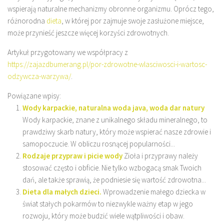
wspierają naturalne mechanizmy obronne organizmu. Oprócz tego,
różnorodna
dieta
, w której por zajmuje swoje zasłużone miejsce,
może przynieść jeszcze więcej korzyści zdrowotnych.
Artykuł przygotowany we współpracy z
https://zajazdbumerang.pl/por-zdrowotne-wlasciwosci-i-wartosc-
odzywcza-warzywa/
.
Powiązane wpisy:
Wody karpackie, naturalna woda java, woda dar natury
Wody karpackie, znane z unikalnego składu mineralnego, to
prawdziwy skarb natury, który może wspierać nasze zdrowie i
samopoczucie. W obliczu rosnącej popularności...
Rodzaje przypraw i picie wody
Zioła i przyprawy należy
stosować często i obficie. Nie tylko wzbogacą smak Twoich
dań, ale także sprawią, że podniesie się wartość zdrowotna...
Dieta dla małych dzieci.
Wprowadzenie małego dziecka w
świat stałych pokarmów to niezwykle ważny etap w jego
rozwoju, który może budzić wiele wątpliwości i obaw.