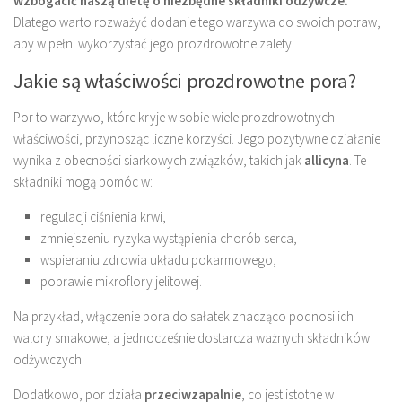
wzbogacić naszą dietę o niezbędne składniki odżywcze.
Dlatego warto rozważyć dodanie tego warzywa do swoich potraw,
aby w pełni wykorzystać jego prozdrowotne zalety.
Jakie są właściwości prozdrowotne pora?
Por to warzywo, które kryje w sobie wiele prozdrowotnych
właściwości, przynosząc liczne korzyści. Jego pozytywne działanie
wynika z obecności siarkowych związków, takich jak
allicyna
. Te
składniki mogą pomóc w:
regulacji ciśnienia krwi,
zmniejszeniu ryzyka wystąpienia chorób serca,
wspieraniu zdrowia układu pokarmowego,
poprawie mikroflory jelitowej.
Na przykład, włączenie pora do sałatek znacząco podnosi ich
walory smakowe, a jednocześnie dostarcza ważnych składników
odżywczych.
Dodatkowo, por działa
przeciwzapalnie
, co jest istotne w