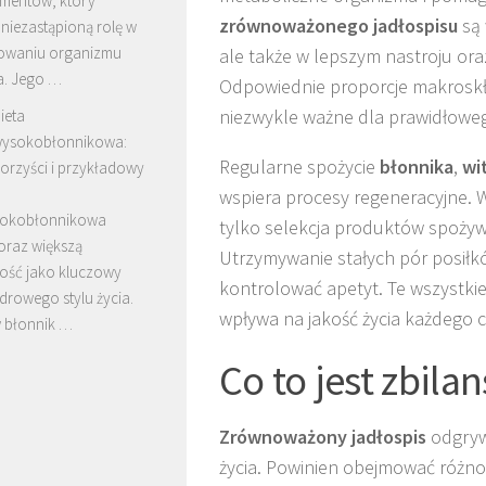
mentów, który
zrównoważonego jadłospisu
są 
niezastąpioną rolę w
owaniu organizmu
ale także w lepszym nastroju ora
a. Jego …
Odpowiednie proporcje makrosk
niezwykle ważne dla prawidłoweg
ieta
ysokobłonnikowa:
Regularne spożycie
błonnika
,
wi
orzyści i przykładowy
wspiera procesy regeneracyjne. W
sokobłonnikowa
tylko selekcja produktów spożyw
oraz większą
Utrzymywanie stałych pór posiłk
ość jako kluczowy
kontrolować apetyt. Te wszystki
drowego stylu życia.
wpływa na jakość życia każdego c
 błonnik …
Co to jest zbila
Zrównoważony jadłospis
odgryw
życia. Powinien obejmować różn