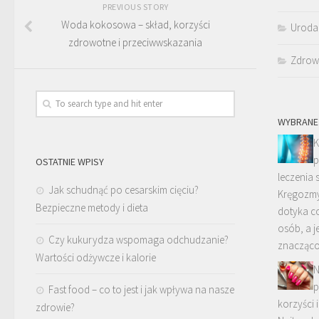
PREVIOUS STORY
Woda kokosowa – skład, korzyści
Uroda
zdrowotne i przeciwwskazania
Zdrow
WYBRANE
K
p
OSTATNIE WPISY
leczenia
Jak schudnąć po cesarskim cięciu?
Kręgozmy
Bezpieczne metody i dieta
dotyka co
osób, a 
Czy kukurydza wspomaga odchudzanie?
znacząco
Wartości odżywcze i kalorie
N
p
Fast food – co to jest i jak wpływa na nasze
korzyści 
zdrowie?