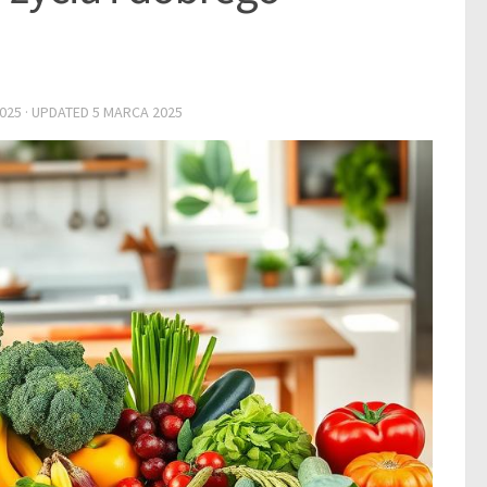
025
· UPDATED
5 MARCA 2025