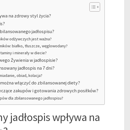
ywa na zdrowy styl życia?
is?
 zbilansowanego jadłospisu?
ików odżywczych jest ważna?
ników: białko, tłuszcze, węglowodany?
taminy i minerały w diecie?
wego Żywienia w jadłospisie?
sowany jadłospis na 7 dni?
niadanie, obiad, kolacja?
e można włączyć do zbilansowanej diety?
tyczące zakupów i gotowania zdrowych posiłków?
upów dla zbilansowanego jadłospisu?
ny jadłospis wpływa na