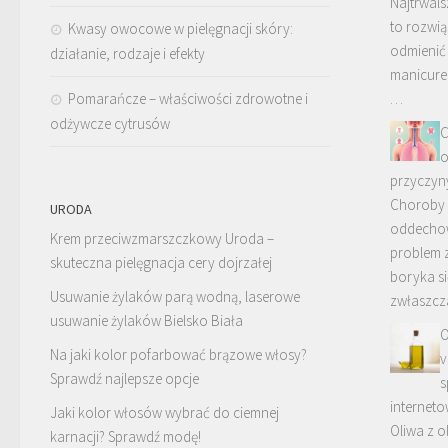
Najtrwals
to rozwią
Kwasy owocowe w pielęgnacji skóry:
odmienić
działanie, rodzaje i efekty
manicure
Pomarańcze – właściwości zdrowotne i
…
odżywcze cytrusów
C
o
przyczyn
Choroby 
URODA
oddecho
Krem przeciwzmarszczkowy Uroda –
problem 
skuteczna pielęgnacja cery dojrzałej
boryka si
Usuwanie żylaków parą wodną, laserowe
zwłaszc
usuwanie żylaków Bielsko Biała
O
Na jaki kolor pofarbować brązowe włosy?
v
Sprawdź najlepsze opcje
s
internet
Jaki kolor włosów wybrać do ciemnej
Oliwa z ol
karnacji? Sprawdź modę!