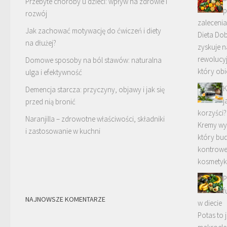
Przebyte choroby u dzieci: wpływ na zdrowie i
p
rozwój
zalecenia
Jak zachować motywację do ćwiczeń i diety
Dieta Do
na dłużej?
zyskuje n
rewolucy
Domowe sposoby na ból stawów: naturalna
który obi
ulga i efektywność
K
Demencja starcza: przyczyny, objawy i jak się
j
przed nią bronić
korzyści?
Naranjilla – zdrowotne właściwości, składniki
Kremy wys
i zastosowanie w kuchni
który bud
kontrower
kosmetyk
P
f
NAJNOWSZE KOMENTARZE
w diecie
Potas to 