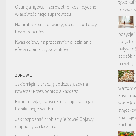
tylko kul
Opuncja figowa – zdrowotne i kosmetyczne
prawdziwy
właściwości tego superowocu
J
Naturalny krem do twarzy, do ust i pod oczy
m
bez parabenów
pozycje i
Joga to n
Kwas kojowy na przebarwienia: działanie,
aktywnośc
efekty i opinie użytkowników
sposób na
umysłu, 
F
ZDROWIE
w
Jakie mięśnie pracują podczas jazdy na
wartość 
rowerze? Przewodnik dla każdego
Fasola bi
Rollinia – właściwości, smak i uprawa tego
wartości
tropikalnego skarbu
strączko
znajduje 
Jak rozpoznać problemy jelitowe? Objawy,
kuchnia
diagnostyka i leczenie
D