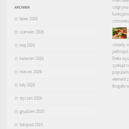
makroele
odgrywa 
ARCHIWA
funkcjon
lipiec 2026
człowiek
D
czerwiec 2026
w
zasady, k
maj 2026
jadłospis
kwiecień 2026
Dieta wy
zyskuje c
marzec 2026
popularn
element z
luty 2026
Bogata w
styczeń 2026
grudzień 2025
listopad 2025