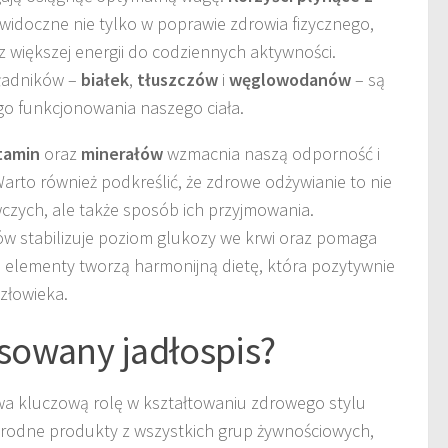
widoczne nie tylko w poprawie zdrowia fizycznego,
z większej energii do codziennych aktywności.
ładników –
białek
,
tłuszczów
i
węglowodanów
– są
o funkcjonowania naszego ciała.
tamin
oraz
minerałów
wzmacnia naszą odporność i
arto również podkreślić, że zdrowe odżywianie to nie
czych, ale także sposób ich przyjmowania.
ów stabilizuje poziom glukozy we krwi oraz pomaga
e elementy tworzą harmonijną dietę, która pozytywnie
złowieka.
nsowany jadłospis?
a kluczową rolę w kształtowaniu zdrowego stylu
orodne produkty z wszystkich grup żywnościowych,