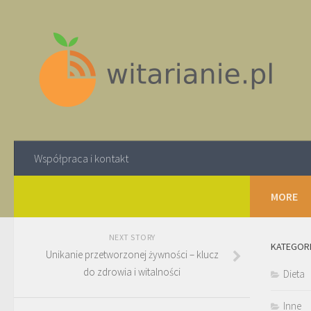
Współpraca i kontakt
MORE
NEXT STORY
KATEGOR
Unikanie przetworzonej żywności – klucz
do zdrowia i witalności
Dieta
Inne