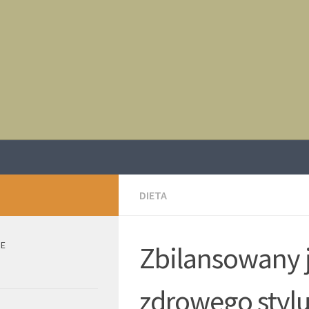
DIETA
IE
Zbilansowany j
zdrowego stylu