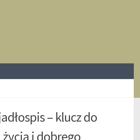
adłospis – klucz do
 życia i dobrego