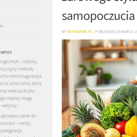
samopoczucia
ie
BY
WITARIANIE.PL
· PUBLISHED
29 MARCA 2
 WPISY
ręgozmyk – objawy,
rzyczyny i metody
 schorzenia kręgosłupa
k to schorzenie, które
raz większą liczbę
jego objawy mogą
 wpłynąć …
ajtrwalszy lakier do
aznokci – cechy,
i pielęgnacja