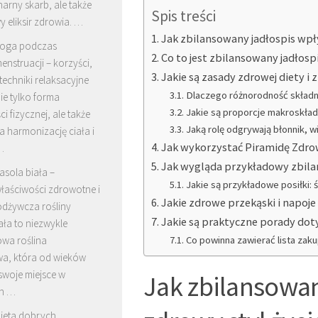
inarny skarb, ale także
Spis treści
 eliksir zdrowia. …
Jak zbilansowany jadłospis wpł
oga podczas
Co to jest zbilansowany jadłosp
enstruacji – korzyści,
Jakie są zasady zdrowej diety i
 techniki relaksacyjne
Dlaczego różnorodność składn
ie tylko forma
Jakie są proporcje makroskład
i fizycznej, ale także
Jaką rolę odgrywają błonnik, wi
 harmonizację ciała i
Jak wykorzystać Piramidę Zdro
…
Jak wygląda przykładowy zbilan
asola biała –
Jakie są przykładowe posiłki: ś
łaściwości zdrowotne i
Jakie zdrowe przekąski i napoj
odżywcza rośliny
Jakie są praktyczne porady do
ała to niezwykle
owa roślina
Co powinna zawierać lista zak
wa, która od wieków
swoje miejsce w
Jak zbilansowa
ch …
ieta dobrych