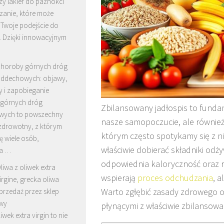
zy lakier do paznokci
zanie, które może
 Twoje podejście do
. Dzięki innowacyjnym
horoby górnych dróg
ddechowych: objawy,
y i zapobieganie
górnych dróg
Zbilansowany jadłospis to fundam
wych to powszechny
nasze samopoczucie, ale również 
zdrowotny, z którym
którym często spotykamy się z n
ę wiele osób,
właściwie dobierać składniki odż
za …
odpowiednia kaloryczność oraz r
liwa z oliwek extra
wspierają
proces odchudzania
, 
irgine, grecka oliwa
Warto zgłębić zasady zdrowego od
przedaż przez sklep
owy
płynącymi z właściwie zbilansowa
iwek extra virgin to nie