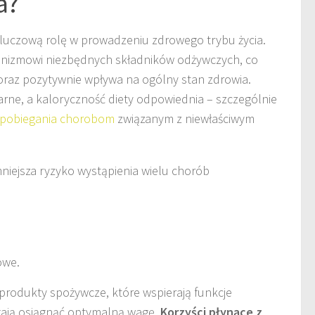
a?
uczową rolę w prowadzeniu zdrowego trybu życia.
anizmowi niezbędnych składników odżywczych, co
raz pozytywnie wpływa na ogólny stan zdrowia.
larne, a kaloryczność diety odpowiednia – szczególnie
apobiegania chorobom
związanym z niewłaściwym
niejsza ryzyko wystąpienia wielu chorób
owe.
produkty spożywcze, które wspierają funkcje
ają osiągnąć optymalną wagę.
Korzyści płynące z