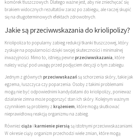
komórek tłuszczowych. Dlatego ważne jest, aby nie zniechęcać się
brakiem widocznych rezultatów zaraz po zabiegu, ale raczej skupić
się na długoterminowych efektach zdrowotnych.
Jakie są przeciwwskazania do kriolipolizy?
Kriolipoliza to popularny zabieg redukcji tkanki tłuszczowej, który
zyskuje na popularności dzięki swojej skuteczności i minimalnej
inwazyjności. Mimo to, istnieją pewne
przeciwwskazania
, które
należy wziąć pod uwagę przed podjęciem decyzji o tym zabiegu.
Jednym z głównych
przeciwwskazań
są schorzenia skóry, takie jak
egzema, łuszczyca czy poparzenia. Osoby z takimi problemami
mogą nie być odpowiednimi kandydatami do kriolipolizy, ponieważ
działanie zimna może pogorszyć stan ich skóry. Kolejnym ważnym
czynnikiem są problemy z
krążeniem
, które mogą skutkować
nieprawidłową reakcją organizmu na zabieg.
Również
ciąża
i
karmienie piersią
są istotnymi przeciwwskazaniami.
W okresie ciąży organizm przechodzi wiele zmian, które mogą