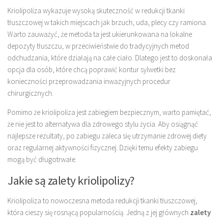
Kriolipoliza wykazuje wysoką skuteczność w redukcji tkanki
tłuszczowej w takich miejscach jak brzuch, uda, plecy czy ramiona.
Warto zauważyć, że metoda ta jest ukierunkowana na lokalne
depozyty tłuszczu, w przeciwieństwie do tradycyjnych metod
odchudzania, które działają na całe ciało. Dlatego jest to doskonała
opcja dla osób, które chcą poprawić kontur sylwetki bez
konieczności przeprowadzania inwazyjnych procedur
chirurgicznych.
Pomimo że kriolipoliza jest zabiegiem bezpiecznym, warto pamiętać,
że nie jest to alternatywa dla zdrowego stylu życia. Aby osiągnąć
najlepsze rezultaty, po zabiegu zaleca się utrzymanie zdrowej diety
oraz regularnej aktywności fizycznej. Dzięki temu efekty zabiegu
mogą być długotrwałe.
Jakie są zalety kriolipolizy?
Kriolipoliza to nowoczesna metoda redukcji tkanki tłuszczowej,
która cieszy się rosnącą popularnością. Jedną z jej głównych
zalety