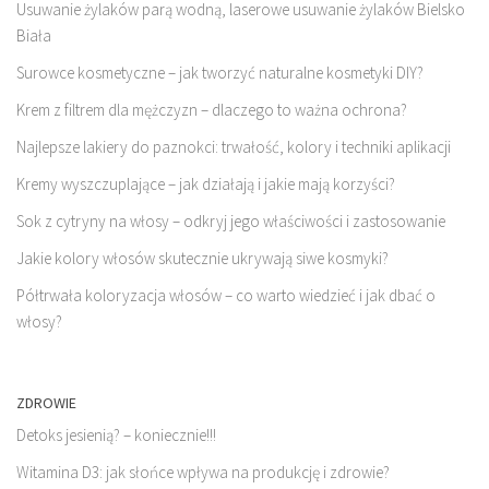
Usuwanie żylaków parą wodną, laserowe usuwanie żylaków Bielsko
Biała
Surowce kosmetyczne – jak tworzyć naturalne kosmetyki DIY?
Krem z filtrem dla mężczyzn – dlaczego to ważna ochrona?
Najlepsze lakiery do paznokci: trwałość, kolory i techniki aplikacji
Kremy wyszczuplające – jak działają i jakie mają korzyści?
Sok z cytryny na włosy – odkryj jego właściwości i zastosowanie
Jakie kolory włosów skutecznie ukrywają siwe kosmyki?
Półtrwała koloryzacja włosów – co warto wiedzieć i jak dbać o
włosy?
ZDROWIE
Detoks jesienią? – koniecznie!!!
Witamina D3: jak słońce wpływa na produkcję i zdrowie?