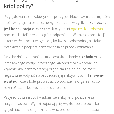
kriolipolizy?
Przygotowanie do zabiegu kriolipolizy jest kluczowym etapem, który
może wpłynąć na ostateczne wyniki. Przede wszystkim,
konieczna
jest konsultacja z lekarzem
, który oceni
ogólny stan zdrowia
pacjenta i ustali, czy zabieg jest odpowiedni. W trakcie konsultacji
lekarz weźmie pod uwagę nie tylko kwestie zdrowotne, ale także
oczekiwania pacjenta oraz ewentualne przeciwwskazania.
Na kilka dni przed zabiegiem zaleca się unikanie
alkoholu
oraz
intensywnego wysiłku fizycznego. Alkohol może wpływać na
krążenie krwi oraz tolerancję organizmu na chłód, co może
negatywnie wpłynąć na procedurę i jej efektywność.
Intensywny
wysiłek
może z kolei prowadzić do obciążenia organizmu, co
również jest niekorzystne przed zabiegiem.
Pacjenci powinni być świadomi, że efekty kriolipolizy nie są
natychmiastowe. Wyniki pojawiają się zwykle dopiero po kilku
tygodniach, gdy organizm zaczyna proces naturalnego usuwania