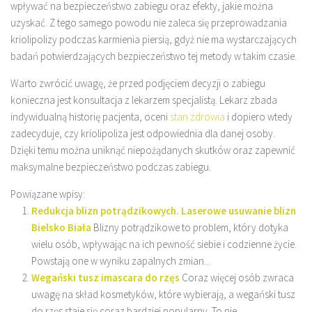
wpływać na bezpieczeństwo zabiegu oraz efekty, jakie można
uzyskać. Z tego samego powodu nie zaleca się przeprowadzania
kriolipolizy podczas karmienia piersią, gdyż nie ma wystarczających
badań potwierdzających bezpieczeństwo tej metody w takim czasie.
Warto zwrócić uwagę, że przed podjęciem decyzji o zabiegu
konieczna jest konsultacja z lekarzem specjalistą. Lekarz zbada
indywidualną historię pacjenta, oceni
stan zdrowia
i dopiero wtedy
zadecyduje, czy kriolipoliza jest odpowiednia dla danej osoby.
Dzięki temu można uniknąć niepożądanych skutków oraz zapewnić
maksymalne bezpieczeństwo podczas zabiegu.
Powiązane wpisy:
Redukcja blizn potrądzikowych. Laserowe usuwanie blizn
Bielsko Biała
Blizny potrądzikowe to problem, który dotyka
wielu osób, wpływając na ich pewność siebie i codzienne życie.
Powstają one w wyniku zapalnych zmian...
Wegański tusz imascara do rzęs
Coraz więcej osób zwraca
uwagę na skład kosmetyków, które wybierają, a wegański tusz
do rzęs staje się coraz bardziej popularny. To nie...