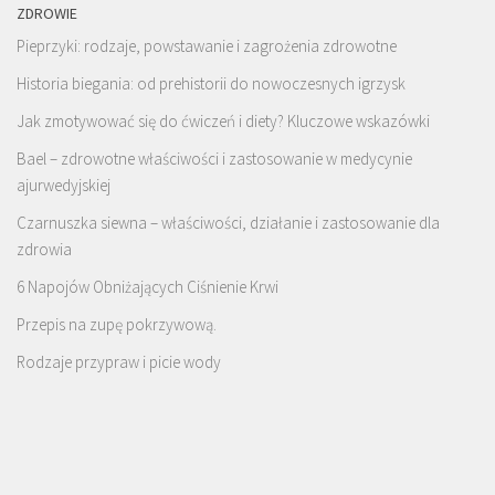
ZDROWIE
Pieprzyki: rodzaje, powstawanie i zagrożenia zdrowotne
Historia biegania: od prehistorii do nowoczesnych igrzysk
Jak zmotywować się do ćwiczeń i diety? Kluczowe wskazówki
Bael – zdrowotne właściwości i zastosowanie w medycynie
ajurwedyjskiej
Czarnuszka siewna – właściwości, działanie i zastosowanie dla
zdrowia
6 Napojów Obniżających Ciśnienie Krwi
Przepis na zupę pokrzywową.
Rodzaje przypraw i picie wody