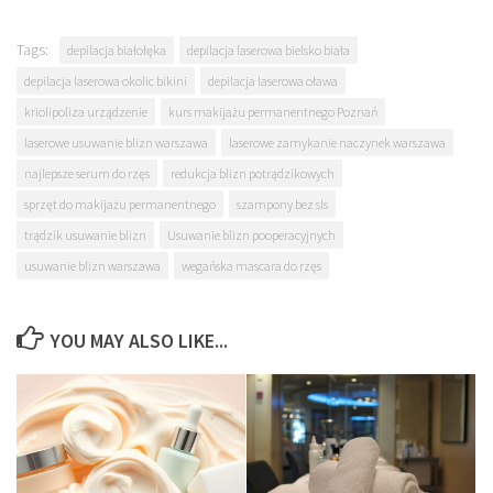
Tags:
depilacja białołęka
depilacja laserowa bielsko biała
depilacja laserowa okolic bikini
depilacja laserowa oława
kriolipoliza urządzenie
kurs makijażu permanentnego Poznań
laserowe usuwanie blizn warszawa
laserowe zamykanie naczynek warszawa
najlepsze serum do rzęs
redukcja blizn potrądzikowych
sprzęt do makijażu permanentnego
szampony bez sls
trądzik usuwanie blizn
Usuwanie blizn pooperacyjnych
usuwanie blizn warszawa
wegańska mascara do rzęs
YOU MAY ALSO LIKE...