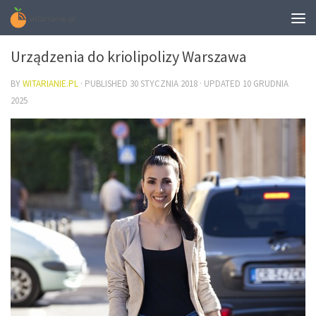
URODA
Urządzenia do kriolipolizy Warszawa
BY
WITARIANIE.PL
· PUBLISHED
30 STYCZNIA 2018
· UPDATED
10 GRUDNIA
2025