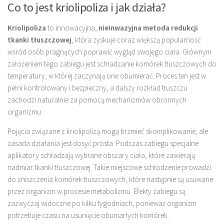
Co to jest kriolipoliza i jak działa?
Kriolipoliza
to innowacyjna,
nieinwazyjna metoda redukcji
tkanki tłuszczowej
, która zyskuje coraz większą popularność
wśród osób pragnących poprawić wygląd swojego ciała. Głównym
założeniem tego zabiegu jest schładzanie komórek tłuszczowych do
temperatury, w której zaczynają one obumierać. Proces ten jest w
pełni kontrolowany i bezpieczny, a dalszy rozkład tłuszczu
zachodzi naturalnie za pomocą mechanizmów obronnych
organizmu.
Pojęcia związane z kriolipolizą mogą brzmieć skomplikowanie, ale
zasada działania jest dosyć prosta. Podczas zabiegu specjalne
aplikatory schładzają wybrane obszary ciała, które zawierają
nadmiar tkanki tłuszczowej. Takie miejscowe schłodzenie prowadzi
do zniszczenia komórek tłuszczowych, które następnie są usuwane
przez organizm w procesie metabolizmu. Efekty zabiegu są
zazwyczaj widoczne po kilku tygodniach, ponieważ organizm
potrzebuje czasu na usunięcie obumarłych komórek.