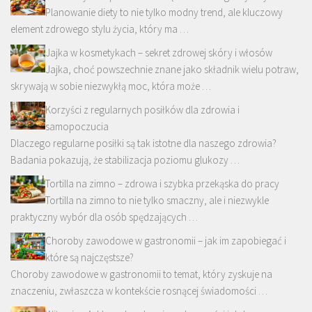
Planowanie diety to nie tylko modny trend, ale kluczowy
element zdrowego stylu życia, który ma …
Jajka w kosmetykach – sekret zdrowej skóry i włosów
Jajka, choć powszechnie znane jako składnik wielu potraw,
skrywają w sobie niezwykłą moc, która może …
Korzyści z regularnych posiłków dla zdrowia i
samopoczucia
Dlaczego regularne posiłki są tak istotne dla naszego zdrowia?
Badania pokazują, że stabilizacja poziomu glukozy …
Tortilla na zimno – zdrowa i szybka przekąska do pracy
Tortilla na zimno to nie tylko smaczny, ale i niezwykle
praktyczny wybór dla osób spędzających …
Choroby zawodowe w gastronomii – jak im zapobiegać i
które są najczęstsze?
Choroby zawodowe w gastronomii to temat, który zyskuje na
znaczeniu, zwłaszcza w kontekście rosnącej świadomości …