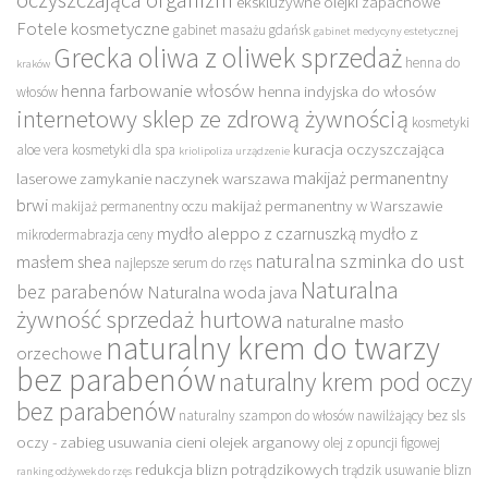
oczyszczająca organizm
ekskluzywne olejki zapachowe
Fotele kosmetyczne
gabinet masażu gdańsk
gabinet medycyny estetycznej
Grecka oliwa z oliwek sprzedaż
henna do
kraków
henna farbowanie włosów
henna indyjska do włosów
włosów
internetowy sklep ze zdrową żywnością
kosmetyki
kuracja oczyszczająca
aloe vera
kosmetyki dla spa
kriolipoliza urządzenie
makijaż permanentny
laserowe zamykanie naczynek warszawa
brwi
makijaż permanentny w Warszawie
makijaż permanentny oczu
mydło aleppo z czarnuszką
mydło z
mikrodermabrazja ceny
naturalna szminka do ust
masłem shea
najlepsze serum do rzęs
Naturalna
bez parabenów
Naturalna woda java
żywność sprzedaż hurtowa
naturalne masło
naturalny krem do twarzy
orzechowe
bez parabenów
naturalny krem pod oczy
bez parabenów
naturalny szampon do włosów nawilżający bez sls
oczy - zabieg usuwania cieni
olejek arganowy
olej z opuncji figowej
redukcja blizn potrądzikowych
trądzik usuwanie blizn
ranking odżywek do rzęs