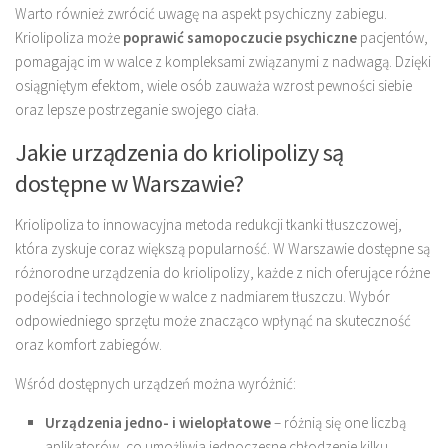
Warto również zwrócić uwagę na aspekt psychiczny zabiegu.
Kriolipoliza może
poprawić samopoczucie psychiczne
pacjentów,
pomagając im w walce z kompleksami związanymi z nadwagą. Dzięki
osiągniętym efektom, wiele osób zauważa wzrost pewności siebie
oraz lepsze postrzeganie swojego ciała.
Jakie urządzenia do kriolipolizy są
dostępne w Warszawie?
Kriolipoliza to innowacyjna metoda redukcji tkanki tłuszczowej,
która zyskuje coraz większą popularność. W Warszawie dostępne są
różnorodne urządzenia do kriolipolizy, każde z nich oferujące różne
podejścia i technologie w walce z nadmiarem tłuszczu. Wybór
odpowiedniego sprzętu może znacząco wpłynąć na skuteczność
oraz komfort zabiegów.
Wśród dostępnych urządzeń można wyróżnić:
Urządzenia jedno- i wielopłatowe
– różnią się one liczbą
aplikatorów, co umożliwia jednoczesne chłodzenie kilku