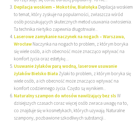
Depilacja woskiem – Mokotów, Białołęka
Depilacja woskiem
to temat, który zyskuje na popularności, zwłaszcza wśród
osób poszukujących skutecznych metod usuwania owłosienia.
Ta technika nie tylko zapewnia długotrwałe...
Laserowe zamykanie naczynek na nogach – Warszawa,
Wrocław
Naczynka na nogach to problem, z którym boryka
się wiele osób, a ich obecność może znacząco wpływać na
komfort życia oraz estetykę....
Usuwanie żylaków parą wodną, laserowe usuwanie
żylaków Bielsko Biała
Żylaki to problem, z którym boryka się
wiele osób, a ich obecność może znacząco wpływać na
komfort codziennego życia. Często są wynikiem...
Naturalny szampon do włosów nawilżający bez sls
W
dzisiejszych czasach coraz więcej osób zwraca uwagę na to,
co znajduje się w kosmetykach, których używają. Naturalne
szampony, pozbawione szkodliwych substancji...