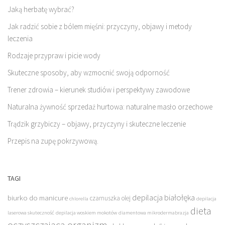
Jaką herbatę wybrać?
Jak radzić sobie z bólem mięśni: przyczyny, objawy i metody
leczenia
Rodzaje przypraw i picie wody
Skuteczne sposoby, aby wzmocnić swoją odporność
Trener zdrowia – kierunek studiów i perspektywy zawodowe
Naturalna żywność sprzedaż hurtowa: naturalne masło orzechowe
Trądzik grzybiczy – objawy, przyczyny i skuteczne leczenie
Przepis na zupę pokrzywową.
TAGI
depilacja białołęka
biurko do manicure
czarnuszka olej
chlorella
depilacja
dieta
laserowa skuteczność
depilacja woskiem mokotów
diamentowa mikrodermabrazja