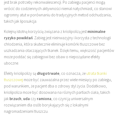
jest brak potrzeby rekonwalescencji. Po zabiegu pacjenci mogą
wrócić do codziennych aktywności niemal natychmiast, co stanowi
ogromny atut w porównaniu do tradycyjnych metod odchudzania,
takich jak liposukcja.
Kolejną istotną korzyścią związana z kriolipolizą jest
minimalne
ryzyko powikłań
. Zabieg jest nieinwazyjny i korzysta z technologii
chłodzenia, która skutecznie eliminuje komórki tłuszczowe bez
uszkadzania otaczających tkanek. Dzięki temu, większość pacjentów
może poddać się zabiegowi bez obaw o niepożądane efekty
uboczne.
Efekty kriolipolizy są
długotrwałe
, co oznacza, że
utrata tkanki
tłuszczowej
może być zauważalna przez wiele miesięcy po zabiegu,
pod warunkiem, że pacjent dba o zdrowy styl życia. Dodatkowo,
kriolipoliza może być stosowana na różnych partiach ciała, takich
jak
brzuch
,
uda
czy
ramiona
, co czyni ją uniwersalnym
rozwiązaniem dla osób borykających się z lokalnymi
nagromadzeniami tłuszczu.