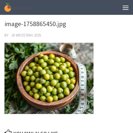
0
image-1758865450.jpg
BY
·
26 WRZEŚNIA 2025