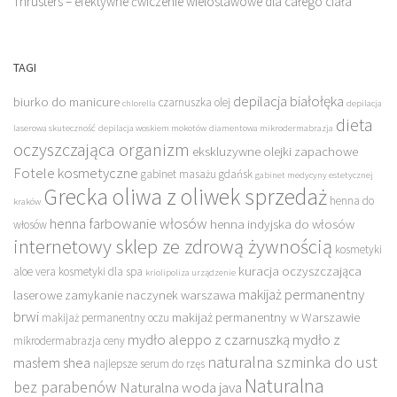
Thrusters – efektywne ćwiczenie wielostawowe dla całego ciała
TAGI
depilacja białołęka
biurko do manicure
czarnuszka olej
chlorella
depilacja
dieta
laserowa skuteczność
depilacja woskiem mokotów
diamentowa mikrodermabrazja
oczyszczająca organizm
ekskluzywne olejki zapachowe
Fotele kosmetyczne
gabinet masażu gdańsk
gabinet medycyny estetycznej
Grecka oliwa z oliwek sprzedaż
henna do
kraków
henna farbowanie włosów
henna indyjska do włosów
włosów
internetowy sklep ze zdrową żywnością
kosmetyki
kuracja oczyszczająca
aloe vera
kosmetyki dla spa
kriolipoliza urządzenie
makijaż permanentny
laserowe zamykanie naczynek warszawa
brwi
makijaż permanentny w Warszawie
makijaż permanentny oczu
mydło aleppo z czarnuszką
mydło z
mikrodermabrazja ceny
naturalna szminka do ust
masłem shea
najlepsze serum do rzęs
Naturalna
bez parabenów
Naturalna woda java