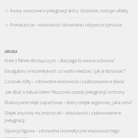
Kwasy owocowe w pielęgnacji skóry: działanie, rodzaje i efekty
Pomarańcze – właściwości zdrowotne i odżywcze cytrusów
URODA
Krem z filtrem dla mężczyzn – dlaczego to ważna ochrona?
Emulgatory w kosmetykach: co warto wiedzieć i jak je stosować?
Czosnek żółty – zdrowotne właściwości i zastosowanie w diecie
Jak dbać o tatuaż latem? Kluczowe zasady pielęgnacji i ochrony
Ekskluzywne olejki zapachowe – dobry olejek arganowy, jaka cena?
Olejek anyżowy na zmarszczki – właściwości i zastosowanie w
pielęgnacji
Opuncja figowa – zdrowotne i kosmetyczne właściwości tego