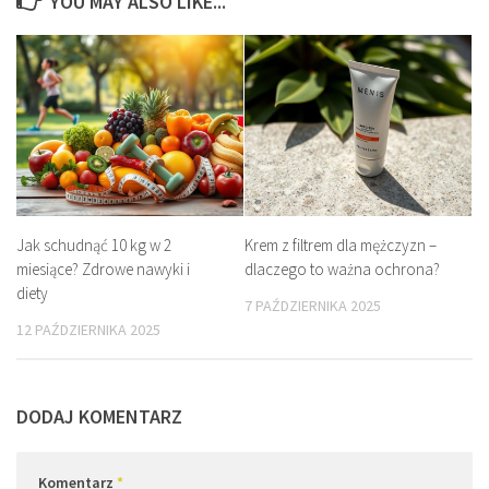
YOU MAY ALSO LIKE...
Jak schudnąć 10 kg w 2
Krem z filtrem dla mężczyzn –
miesiące? Zdrowe nawyki i
dlaczego to ważna ochrona?
diety
7 PAŹDZIERNIKA 2025
12 PAŹDZIERNIKA 2025
DODAJ KOMENTARZ
Komentarz
*