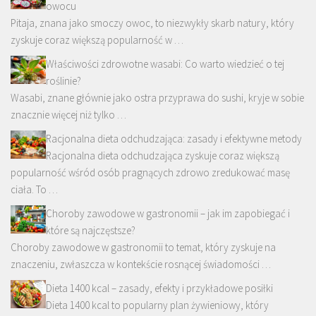
owocu
Pitaja, znana jako smoczy owoc, to niezwykły skarb natury, który
zyskuje coraz większą popularność w …
Właściwości zdrowotne wasabi: Co warto wiedzieć o tej
roślinie?
Wasabi, znane głównie jako ostra przyprawa do sushi, kryje w sobie
znacznie więcej niż tylko …
Racjonalna dieta odchudzająca: zasady i efektywne metody
Racjonalna dieta odchudzająca zyskuje coraz większą
popularność wśród osób pragnących zdrowo zredukować masę
ciała. To …
Choroby zawodowe w gastronomii – jak im zapobiegać i
które są najczęstsze?
Choroby zawodowe w gastronomii to temat, który zyskuje na
znaczeniu, zwłaszcza w kontekście rosnącej świadomości …
Dieta 1400 kcal – zasady, efekty i przykładowe posiłki
Dieta 1400 kcal to popularny plan żywieniowy, który