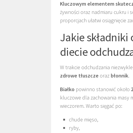
Kluczowym elementem skutec
żywności oraz nadmiaru cukru i 
proporcjach ułatwi osiągnięcie z
Jakie składniki
diecie odchudza
W trakcie odchudzania niezwykle 
zdrowe tłuszcze
oraz
błonnik
.
Białko
powinno stanowić około
kluczowe dla zachowania masy mi
wieczorem. Warto sięgać po:
chude mięso,
ryby,