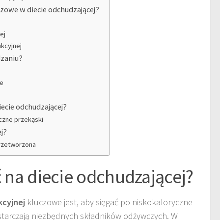
czowe w diecie odchudzającej?
ej
kcyjnej
dzaniu?
te
ecie odchudzającej?
yczne przekąski
ej?
rzetworzona
ć na diecie odchudzającej?
kcyjnej
kluczowe jest, aby sięgać po niskokaloryczne
starczają niezbędnych składników odżywczych. W