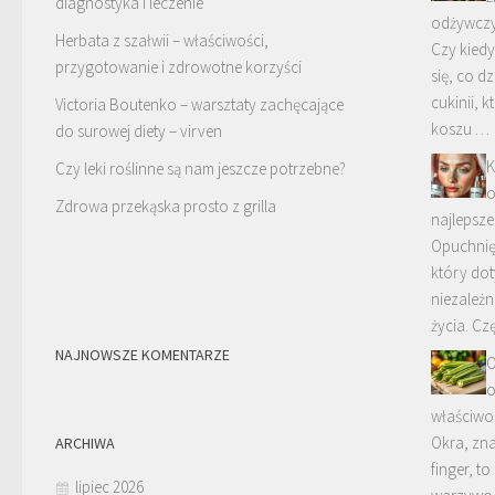
diagnostyka i leczenie
odżywczy
Herbata z szałwii – właściwości,
Czy kied
przygotowanie i zdrowotne korzyści
się, co dz
cukinii, k
Victoria Boutenko – warsztaty zachęcające
koszu …
do surowej diety – virven
K
Czy leki roślinne są nam jeszcze potrzebne?
o
Zdrowa przekąska prosto z grilla
najlepsze
Opuchnię
który dot
niezależn
życia. Cz
NAJNOWSZE KOMENTARZE
O
o
właściwo
Okra, zna
ARCHIWA
finger, to
lipiec 2026