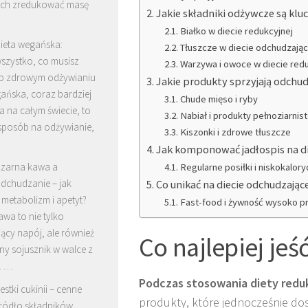
ch zredukować masę
Jakie składniki odżywcze są klu
Białko w diecie redukcyjnej
ieta wegańska:
Tłuszcze w diecie odchudzając
szystko, co musisz
Warzywa i owoce w diecie redu
 o zdrowym odżywianiu
Jakie produkty sprzyjają odchu
ańska, coraz bardziej
Chude mięso i ryby
 na całym świecie, to
Nabiał i produkty pełnoziarnis
 sposób na odżywianie,
Kiszonki i zdrowe tłuszcze
Jak komponować jadłospis na di
zarna kawa a
Regularne posiłki i niskokalor
dchudzanie – jak
Co unikać na diecie odchudzając
 metabolizm i apetyt?
Fast-food i żywność wysoko p
wa to nie tylko
ący napój, ale również
Co najlepiej jeś
ny sojusznik w walce z
. …
Podczas stosowania diety redu
estki cukinii – cenne
produkty, które jednocześnie do
ródło składników