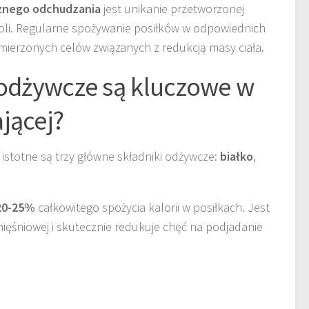
znego odchudzania
jest unikanie przetworzonej
soli. Regularne spożywanie posiłków w odpowiednich
amierzonych celów związanych z redukcją masy ciała.
 odżywcze są kluczowe w
jącej?
istotne są trzy główne składniki odżywcze:
białko
,
20-25%
całkowitego spożycia kalorii w posiłkach. Jest
ęśniowej i skutecznie redukuje chęć na podjadanie