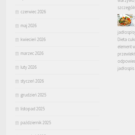
warzywo,
szczegól
czerwiec 2026
D
k
maj 2026
jadłospis
kwiecień 2026
Dieta cu
element 
marzec 2026
przewlek
odpowied
luty 2026
jadłospi
styczeń 2026
grudzień 2025
listopad 2025
październik 2025