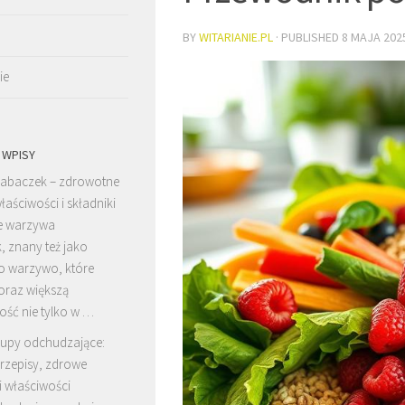
BY
WITARIANIE.PL
· PUBLISHED
8 MAJA 202
ie
 WPISY
abaczek – zdrowotne
łaściwości i składniki
e warzywa
, znany też jako
to warzywo, które
oraz większą
ość nie tylko w …
upy odchudzające:
rzepisy, zdrowe
 i właściwości