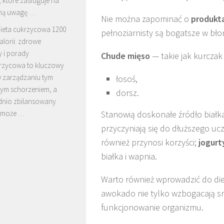
 które zasługuje na
ną uwagę …
Nie można zapominać o
produkt
ieta cukrzycowa 1200
pełnoziarnisty są bogatsze w błon
alorii: zdrowe
y i porady
Chude mięso
— takie jak kurczak
krzycowa to kluczowy
w zarządzaniu tym
łosoś,
łym schorzeniem, a
dorsz.
nio zbilansowany
s może …
Stanowią doskonałe źródło białk
przyczyniają się do dłuższego ucz
również przynosi korzyści;
jogurt
białka i wapnia.
Warto również wprowadzić do di
awokado nie tylko wzbogacają sm
funkcjonowanie organizmu.