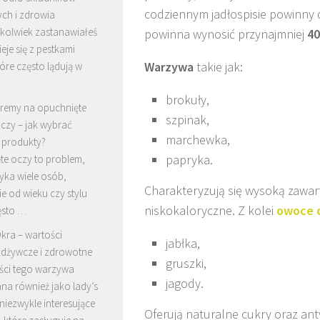
codziennym jadłospisie powinny
ch i zdrowia
ykolwiek zastanawiałeś
powinna wynosić przynajmniej
40
ieje się z pestkami
Warzywa
takie jak:
tóre często lądują w
brokuły,
remy na opuchnięte
szpinak,
czy – jak wybrać
marchewka,
 produkty?
papryka.
te oczy to problem,
yka wiele osób,
Charakteryzują się wysoką zawart
ie od wieku czy stylu
niskokaloryczne. Z kolei
owoce o
ęsto …
kra – wartości
jabłka,
dżywcze i zdrowotne
gruszki,
ści tego warzywa
jagody.
na również jako lady’s
 niezwykle interesujące
Oferują naturalne cukry oraz an