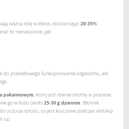
ają ważną rolę w diecie, dostarczając
20-35%
ierać te nienasycone, jak:
bne do prawidłowego funkcjonowania organizmu, ale
gii.
iku pokarmowym
, który jest równie istotny w procesie
ie go w ilości około
25-30 g dziennie
. Błonnik
ę do uczucia sytości, co jest kluczowe podczas redukcji
m są: