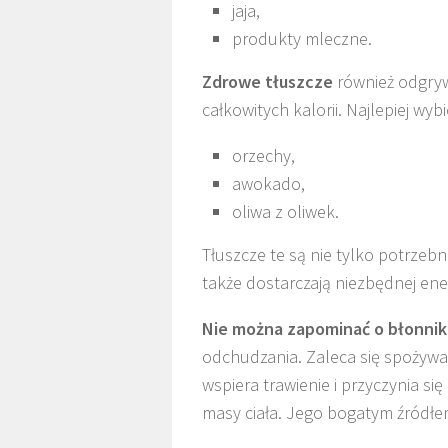
jaja,
produkty mleczne.
Zdrowe tłuszcze
również odgryw
całkowitych kalorii. Najlepiej wyb
orzechy,
awokado,
oliwa z oliwek.
Tłuszcze te są nie tylko potrze
także dostarczają niezbędnej ener
Nie można zapominać o błonn
odchudzania. Zaleca się spożywan
wspiera trawienie i przyczynia si
masy ciała. Jego bogatym źródłe