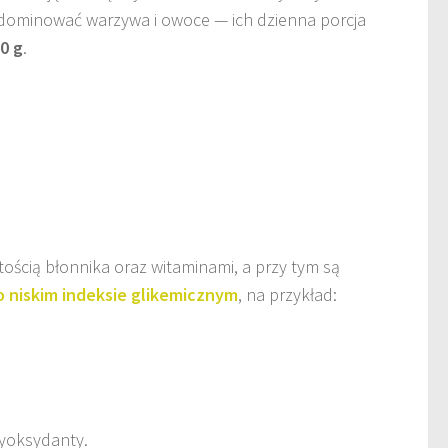
 dominować warzywa i owoce — ich dzienna porcja
0 g
.
ością błonnika oraz witaminami, a przy tym są
 niskim indeksie glikemicznym
, na przykład:
tyoksydanty.