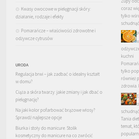
Zupy odc
coraz wi
Kwasy owocowe w pielęgnacji skóry:
tylko wś
działanie, rodzaje i efekty
schudnąć,
Pomarańcze – właściwości zdrowotne i
P
odżywcze cytrusów
w
odżywcze
kuchni
Pomarańc
URODA
tylko pop
Regulacja brwi – jak zadbać o idealny kształt
również 
w domu?
zdrowia. 
Ciąża a skóra twarzy: jakie zmiany i jak dbać o
T
pielęgnację?
o
Na jaki kolor pofarbować brązowe włosy?
schudnąć
Sprawdź najlepsze opcje
Tania die
temat, kt
Biurka i stoły do manicure. Stolik
popularn
kosmetyczny do manicure na co zwrócić