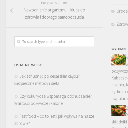
PREVIOUS STORY
Nawodnienie organizmu – klucz do
Uroda
zdrowia i dobrego samopoczucia
Zdrow
WYBRANE
K
w
OSTATNIE WPISY
odżywcz
Jak schudnąć po cesarskim cięciu?
Kabaczek
Bezpieczne metody i dieta
cukinia, 
zyskuje c
Czy kukurydza wspomaga odchudzanie?
popularn
Wartości odżywcze i kalorie
Z
P
Fast food – co to jest i jak wpływa na nasze
składniki
zdrowie?