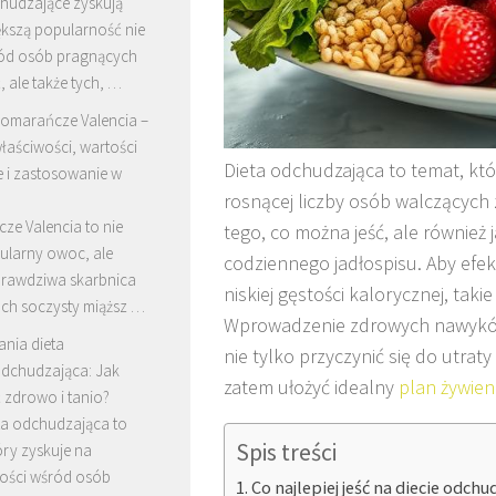
hudzające zyskują
ększą popularność nie
ród osób pragnących
 ale także tych, …
omarańcze Valencia –
łaściwości, wartości
Dieta odchudzająca to temat, któr
 i zastosowanie w
rosnącej liczby osób walczących 
ze Valencia to nie
tego, co można jeść, ale również 
ularny owoc, ale
codziennego jadłospisu. Aby efe
prawdziwa skarbnica
niskiej gęstości kalorycznej, tak
Ich soczysty miąższ …
Wprowadzenie zdrowych nawyków 
ania dieta
nie tylko przyczynić się do utra
dchudzająca: Jak
zatem ułożyć idealny
plan żywien
 zdrowo i tanio?
ta odchudzająca to
Spis treści
óry zyskuje na
ości wśród osób
Co najlepiej jeść na diecie odchu