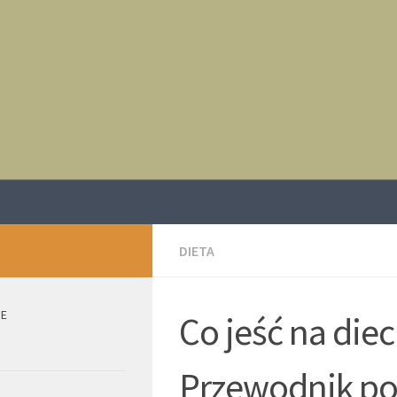
DIETA
IE
Co jeść na die
Przewodnik p