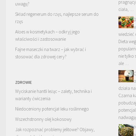
pragnący
uwagę?
ciała, …
Skład regenerum do rzęs, najlepsze serum do
D
rzęs
w
Aloes w kosmetykach – odkryj jego
wiedzieć
właściwości i zastosowanie
Dieta weg
popularna
Fajne maseczki na twarz – jak wybrać i
nie tylko
stosować dla zdrowej cery?
ale …
C
o
ZDROWIE
działa na
Wyciskanie hantli leżąc – zalety, technika i
Czarna ka
warianty ćwiczenia
pobudzaj
Niedoceniony potencjał leku roślinnego
potencjal
nadwagą
Wszechstronny olej kokosowy
P
Jak rozpoznać problemy jelitowe? Objawy,
ź