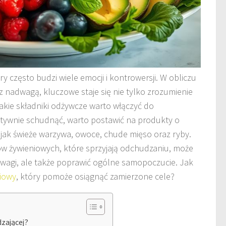
y często budzi wiele emocji i kontrowersji. W obliczu
z nadwagą, kluczowe staje się nie tylko zrozumienie
jakie składniki odżywcze warto włączyć do
ktywnie schudnąć, warto postawić na produkty o
ie jak świeże warzywa, owoce, chude mięso oraz ryby.
żywieniowych, które sprzyjają odchudzaniu, może
ty wagi, ale także poprawić ogólne samopoczucie. Jak
iowy
, który pomoże osiągnąć zamierzone cele?
dzającej?