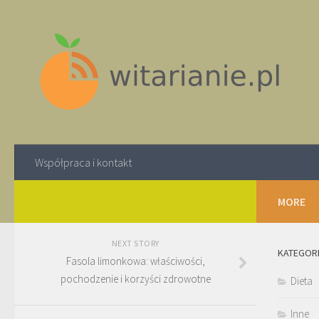
Współpraca i kontakt
MORE
NEXT STORY
KATEGOR
Fasola limonkowa: właściwości,
pochodzenie i korzyści zdrowotne
Dieta
Inne