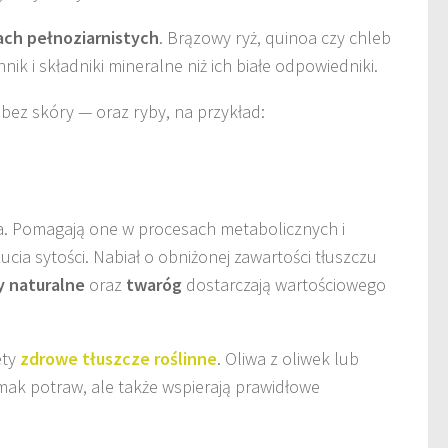
ach pełnoziarnistych
. Brązowy ryż, quinoa czy chleb
nik i składniki mineralne niż ich białe odpowiedniki.
 bez skóry — oraz ryby, na przykład:
a. Pomagają one w procesach metabolicznych i
ucia sytości. Nabiał o obniżonej zawartości tłuszczu
y naturalne
oraz
twaróg
dostarczają wartościowego
ety
zdrowe tłuszcze roślinne
. Oliwa z oliwek lub
ak potraw, ale także wspierają prawidłowe