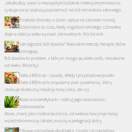
Jabuticaba, owoc o niezwykłym kształcie i intensywnym kolorze,
zyskuje coraz większą popularność wśród miłośników zdrowego …
Przebyte choroby u dzieci: wpływ na zdrowie i rozwój
Dzieciństwo to czas, kiedy organizm młodego człowieka
staje w obliczu wielu wyzwań zdrowotnych. Wśród nich …
Jak łagodzić ból stawów? Naturalne metody i terapie, które
pomagają
Ból stawów to problem, z którym zmaga się wiele osób, niezależnie
od wieku. Może być …
Dieta 1400 kcal – zasady, efekty i przykładowe posiłki
Dieta 1400 kcal to popularny plan żywieniowy, który
obiecuje skuteczną redukcję masy ciała, ale czy …
Aloes w kosmetykach – odkryj jego właściwości i
zastosowanie
Aloes, znany jako roślina lecznicza, od wieków fascynuje swoją
wszechstronnością i skutecznością w pielęgnacji skóry. …
Zdrowe odżywianie dla 8-latka: zasady i przykładowy