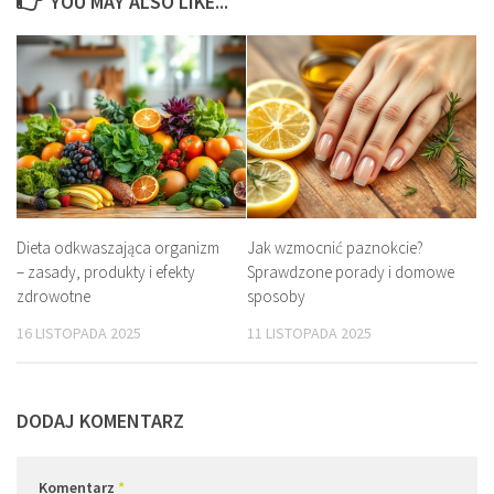
YOU MAY ALSO LIKE...
Dieta odkwaszająca organizm
Jak wzmocnić paznokcie?
– zasady, produkty i efekty
Sprawdzone porady i domowe
zdrowotne
sposoby
16 LISTOPADA 2025
11 LISTOPADA 2025
DODAJ KOMENTARZ
Komentarz
*