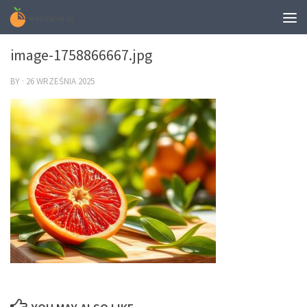
0
image-1758866667.jpg
BY
·
26 WRZEŚNIA 2025