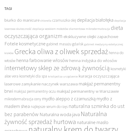
TAGI
depilacja białołęka
biurko do manicure
czarnuszka olej
chlorella
depilacja
dieta
laserowa skuteczność
depilacja woskiem mokotów
diamentowa mikrodermabrazja
oczyszczająca organizm
ekskluzywne olejki zapachowe
Fotele kosmetyczne
gabinet masażu gdańsk
gabinet medycyny estetycznej
Grecka oliwa z oliwek sprzedaż
henna do
kraków
henna farbowanie włosów
henna indyjska do włosów
włosów
internetowy sklep ze zdrową żywnością
kosmetyki
kuracja oczyszczająca
aloe vera
kosmetyki dla spa
kriolipoliza urządzenie
makijaż permanentny
laserowe zamykanie naczynek warszawa
brwi
makijaż permanentny w Warszawie
makijaż permanentny oczu
mydło aleppo z czarnuszką
mydło z
mikrodermabrazja ceny
naturalna szminka do ust
masłem shea
najlepsze serum do rzęs
Naturalna
bez parabenów
Naturalna woda java
żywność sprzedaż hurtowa
naturalne masło
naturalny krem do twarzy
orzechowe