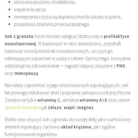
obniżania poziomu cholesterolu,
wspierania serca,
zmniejszenia ryzyka wystąpienia chorób układu krążenia,
posiadania działania przeciwzapalnego.
Sok z granatu
może również odegrać istotną rolę w
profilaktyce
nowotworowej
. W badaniach in vitro stwierdzono, że potrafi
hamować rozwój komórek nowotworowych, co czyni go
interesującym wsparciem w walce z rakiem. Oprócz tego, korzystnie
oddziałuje na zdrowie kobiet — łagodzi objawy związane z
PMS
oraz
menopauzą
.
Nie należy zapominać o jego właściwościach uspokajających; sok
ten pomaga redukować stres i poprawia samopoczucie psychiczne.
Zawiera nie tylko
witaminę C
, ale także
witaminy A i E
oraz cenne
składniki mineralne
jak
żelazo
,
wapń
i
magnez
.
Warto więc włączyć sok z granatu do swojej diety jako wartościowy
element wspierający zarówno
układ krążenia
, jak i ogólne
funkcjonowanie organizmu.