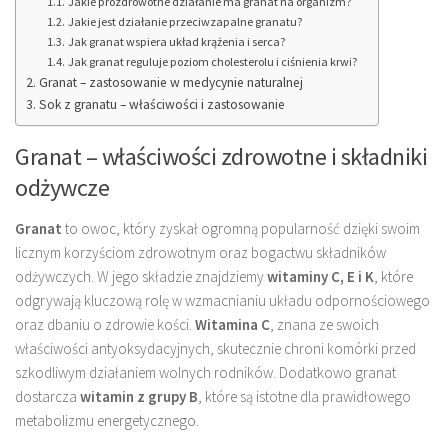
Jakie prozdrowotne działanie ma granat na organizm?
Jakie jest działanie przeciwzapalne granatu?
Jak granat wspiera układ krążenia i serca?
Jak granat reguluje poziom cholesterolu i ciśnienia krwi?
Granat – zastosowanie w medycynie naturalnej
Sok z granatu – właściwości i zastosowanie
Granat – właściwości zdrowotne i składniki
odżywcze
Granat
to owoc, który zyskał ogromną popularność dzięki swoim
licznym korzyściom zdrowotnym oraz bogactwu składników
odżywczych. W jego składzie znajdziemy
witaminy C, E i K
, które
odgrywają kluczową rolę w wzmacnianiu układu odpornościowego
oraz dbaniu o zdrowie kości.
Witamina C
, znana ze swoich
właściwości antyoksydacyjnych, skutecznie chroni komórki przed
szkodliwym działaniem wolnych rodników. Dodatkowo granat
dostarcza
witamin z grupy B
, które są istotne dla prawidłowego
metabolizmu energetycznego.