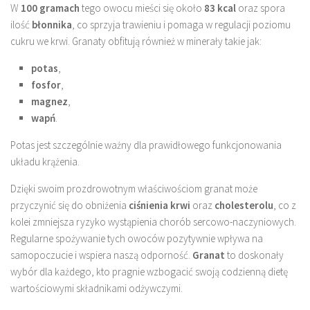
W
100 gramach
tego owocu mieści się około
83 kcal
oraz spora
ilość
błonnika
, co sprzyja trawieniu i pomaga w regulacji poziomu
cukru we krwi. Granaty obfitują również w minerały takie jak:
potas
,
fosfor
,
magnez
,
wapń
.
Potas jest szczególnie ważny dla prawidłowego funkcjonowania
układu krążenia.
Dzięki swoim prozdrowotnym właściwościom granat może
przyczynić się do obniżenia
ciśnienia krwi
oraz
cholesterolu
, co z
kolei zmniejsza ryzyko wystąpienia chorób sercowo-naczyniowych.
Regularne spożywanie tych owoców pozytywnie wpływa na
samopoczucie i wspiera naszą odporność.
Granat
to doskonały
wybór dla każdego, kto pragnie wzbogacić swoją codzienną dietę
wartościowymi składnikami odżywczymi.