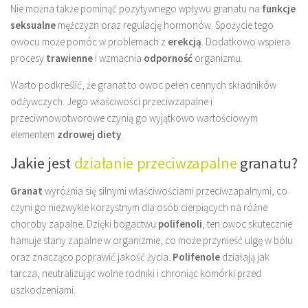
Nie można także pominąć pozytywnego wpływu granatu na
funkcje
seksualne
mężczyzn oraz regulację hormonów. Spożycie tego
owocu może pomóc w problemach z
erekcją
. Dodatkowo wspiera
procesy
trawienne
i wzmacnia
odporność
organizmu.
Warto podkreślić, że granat to owoc pełen cennych składników
odżywczych. Jego właściwości przeciwzapalne i
przeciwnowotworowe czynią go wyjątkowo wartościowym
elementem
zdrowej diety
.
Jakie jest
działanie przeciwzapalne
granatu?
Granat
wyróżnia się silnymi właściwościami przeciwzapalnymi, co
czyni go niezwykle korzystnym dla osób cierpiących na różne
choroby zapalne. Dzięki bogactwu
polifenoli
, ten owoc skutecznie
hamuje stany zapalne w organizmie, co może przynieść ulgę w bólu
oraz znacząco poprawić jakość życia.
Polifenole
działają jak
tarcza, neutralizując wolne rodniki i chroniąc komórki przed
uszkodzeniami.