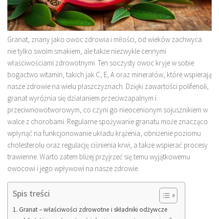
Granat, znany jako owoc zdrowia i miłości, od wieków zachwyca
nie tylko swoim smakiem, ale także niezwykle cennymi
właściwościami zdrowotnymi. Ten soczysty owoc kryje w sobie
bogactwo witamin, takich jak C, E, A oraz minerałów, które wspierają
nasze zdrowie na wielu płaszczyznach. Dzięki zawartości polifenoli,
granat wyróżnia się działaniem przeciwzapalnym i
przeciwnowotworowym, co czyni go nieocenionym sojusznikiem w
walce z chorobami. Regularne spożywanie granatu może znacząco
wpłynąć na funkcjonowanie układu krążenia, obniżenie poziomu
cholesterolu oraz regulację ciśnienia krwi, a także wspierać procesy
trawienne. Warto zatem bliżej przyjrzeć się temu wyjątkowemu
owocowi i jego wpływowi na nasze zdrowie.
Spis treści
Granat – właściwości zdrowotne i składniki odżywcze