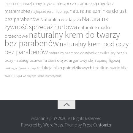
mydło aleppo z czarnuszką
mydło z
mikrodermabrazja ceny
naturalna szminka do ust
masłem shea
najlepsze serum do rzęs
Naturalna
bez parabenów
Naturalna woda java
żywność sprzedaż hurtowa
naturalne masło
naturalny krem do twarzy
orzechowe
bez parabenów
naturalny krem pod oczy
bez parabenów
naturalny szampon do włosów nawilżający bez sls
oczy - zabieg usuwania cieni
olejek arganowy
olej z opuncji figowej
redukcja blizn potrądzikowych
trądzik usuwanie blizn
ranking odżywek do rzęs
wanna spa
wanny spa
łóżko kosmetyczne
witarianie.pl © 2026. All Rights Reserved.
Powered by
WordPress
. Theme by
Press Customizr
.