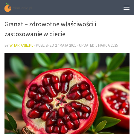
DIETA
Granat – zdrowotne właściwości i
zastosowanie w diecie
BY
WITARIANIE.PL
· PUBLISHED
27 MAJA 2025
· UPDATED
5 MARCA 2025