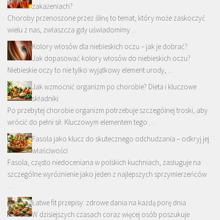
zakażeniach?
Choroby przenoszone przez ślinę to temat, który może zaskoczyć
wielu z nas, zwłaszcza gdy uświadomimy …
Kolory włosów dla niebieskich oczu – jak je dobrać?
Jak dopasować kolory włosów do niebieskich oczu?
Niebieskie oczy to nie tylko wyjątkowy element urody, …
Jak wzmocnić organizm po chorobie? Dieta i kluczowe
składniki
Po przebytej chorobie organizm potrzebuje szczególnej troski, aby
wrócić do pełni sił. Kluczowym elementem tego …
Fasola jako klucz do skutecznego odchudzania – odkryj jej
właściwości
Fasola, często niedoceniana w polskich kuchniach, zasługuje na
szczególne wyróżnienie jako jeden z najlepszych sprzymierzeńców
…
Łatwe fit przepisy: zdrowe dania na każdą porę dnia
W dzisiejszych czasach coraz więcej osób poszukuje