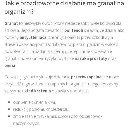
Jakie prozdrowotne działanie ma granat na
organizm?
Granat
to niezwykły owoc, który niesie ze sobą wiele korzyści dla
zdrowia. Jego bogata zawartość
polifenoli
sprawia, że działa jako
potężny
antyutleniacz
, chroniąc komórki przed szkodliwym
stresem oksydacyjnym. Dodatkowo wspiera organizm w walce z
nowotworami, a badania sugerują, że regularne spożywanie
granatu może obniżyć ryzyko wystąpienia
raka prostaty
oraz
piersi
.
Co więcej, granat wykazuje działanie
przeciwzapalne
, co może
przynieść ulgę w stanach zapalnych organizmu. Jego korzystny
wpływ na
układ krążenia
objawia się poprzez:
obniżenie ciśnienia krwi,
redukcję poziomu cholesterolu,
zmniejszenie ryzyka miażdżycy i chorób sercowo-
naczyniowych.