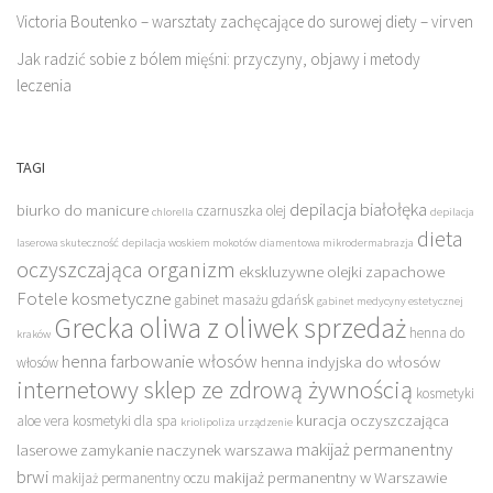
Victoria Boutenko – warsztaty zachęcające do surowej diety – virven
Jak radzić sobie z bólem mięśni: przyczyny, objawy i metody
leczenia
TAGI
depilacja białołęka
biurko do manicure
czarnuszka olej
chlorella
depilacja
dieta
laserowa skuteczność
depilacja woskiem mokotów
diamentowa mikrodermabrazja
oczyszczająca organizm
ekskluzywne olejki zapachowe
Fotele kosmetyczne
gabinet masażu gdańsk
gabinet medycyny estetycznej
Grecka oliwa z oliwek sprzedaż
henna do
kraków
henna farbowanie włosów
henna indyjska do włosów
włosów
internetowy sklep ze zdrową żywnością
kosmetyki
kuracja oczyszczająca
aloe vera
kosmetyki dla spa
kriolipoliza urządzenie
makijaż permanentny
laserowe zamykanie naczynek warszawa
brwi
makijaż permanentny w Warszawie
makijaż permanentny oczu