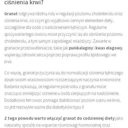
ciśnienia krwi?
Granat
odgrywa istotną rolę w regulacji poziomu cholesterolu oraz
ciśnienia krwi, co czyni go wyjątkowo cennym elementem diety,
szczególnie dla osób z nadciśnieniem tętniczym. Regularne
spożywanie tego owocu może przyczynić się do obniżenia poziomu
cholesterolu, a tym samym zapobiegać miażdżycy. Zawarte w
granacie przeciwutleniacze, takie jak
punikalaginy
i
kwas elagowy
,
wspierają zdrowie serca poprzez poprawę profilu lipidowego we
krwi.
Co więcej, granat przyczynia się do normalizacji ciśnienia tętniczego
dzięki swoim właściwościom rozszerzającym naczynia krwionośne.
Badania wykazują, że regularne picie soku z granatu może
znacząco zmniejszyć ciśnienie u osób cierpiących na nadciśnienie.
Dodatkowo ten owoc pomaga stabilizować poziom cukru we krwi,
co jest niezwykle ważne dla diabetyków typu II.
Z tego powodu warto włączyć granat do codziennej diety
jako
naturalny sposób na wsparcie równowagi hormonalnej oraz