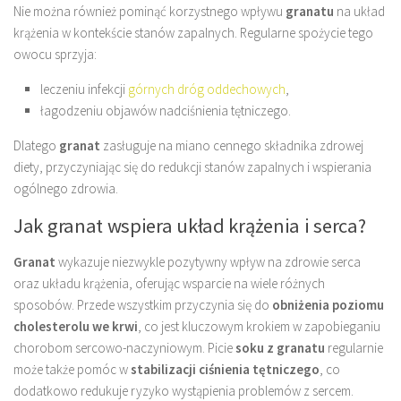
Nie można również pominąć korzystnego wpływu
granatu
na układ
krążenia w kontekście stanów zapalnych. Regularne spożycie tego
owocu sprzyja:
leczeniu infekcji
górnych dróg oddechowych
,
łagodzeniu objawów nadciśnienia tętniczego.
Dlatego
granat
zasługuje na miano cennego składnika zdrowej
diety, przyczyniając się do redukcji stanów zapalnych i wspierania
ogólnego zdrowia.
Jak granat wspiera układ krążenia i serca?
Granat
wykazuje niezwykle pozytywny wpływ na zdrowie serca
oraz układu krążenia, oferując wsparcie na wiele różnych
sposobów. Przede wszystkim przyczynia się do
obniżenia poziomu
cholesterolu we krwi
, co jest kluczowym krokiem w zapobieganiu
chorobom sercowo-naczyniowym. Picie
soku z granatu
regularnie
może także pomóc w
stabilizacji ciśnienia tętniczego
, co
dodatkowo redukuje ryzyko wystąpienia problemów z sercem.