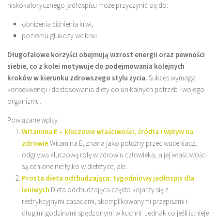
niskokalorycznego jadłospisu może przyczynić się do:
obniżenia ciśnienia krwi,
poziomu glukozy we krwi.
Długofalowe korzyści obejmują wzrost energii oraz pewności
siebie, co z kolei motywuje do podejmowania kolejnych
kroków w kierunku zdrowszego stylu życia.
Sukces wymaga
konsekwencji i dostosowania diety do unikalnych potrzeb Twojego
organizmu.
Powiązane wpisy:
Witamina E – kluczowe właściwości, źródła i wpływ na
zdrowie
Witamina E, znana jako potężny przeciwutleniacz,
odgrywa kluczową rolę w zdrowiu człowieka, a jej właściwości
są cenione nie tylko w dietetyce, ale...
Prosta dieta odchudzająca: tygodniowy jadłospis dla
leniwych
Dieta odchudzająca często kojarzy się z
restrykcyjnymi zasadami, skomplikowanymi przepisami i
długimi godzinami spędzonymi w kuchni. Jednak co jeśli istnieje