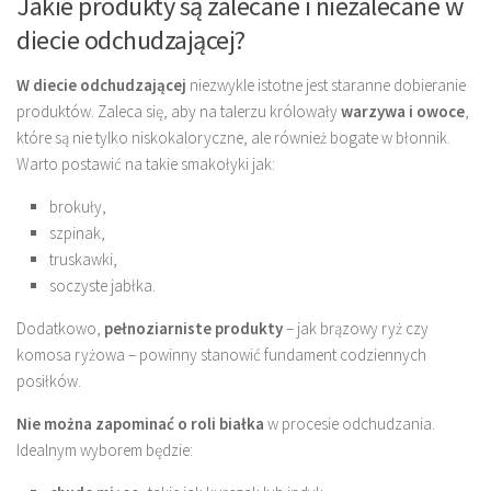
Jakie produkty są zalecane i niezalecane w
diecie odchudzającej?
W diecie odchudzającej
niezwykle istotne jest staranne dobieranie
produktów. Zaleca się, aby na talerzu królowały
warzywa i owoce
,
które są nie tylko niskokaloryczne, ale również bogate w błonnik.
Warto postawić na takie smakołyki jak:
brokuły,
szpinak,
truskawki,
soczyste jabłka.
Dodatkowo,
pełnoziarniste produkty
– jak brązowy ryż czy
komosa ryżowa – powinny stanowić fundament codziennych
posiłków.
Nie można zapominać o roli białka
w procesie odchudzania.
Idealnym wyborem będzie: