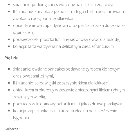
śniadanie: pudding chia stworzony na mleku migdałowym,
II śniadanie: kanapka z pełnoziarnistego chleba posmarowana
awokado i posypana rzodkiewkami,
obiad: kremowa zupa dyniowa oraz pierś kurczaka duszona ze
szpinakiem,
podwieczorek: gruszka lub inny sezonowy owoc dla osłody,
kolacja: tarta warzywna na delikatnym cieście francuskim.
Piątek:
śniadanie: owsiane pancakes podawane syropem klonowym
oraz owocami leśnymi,
II śniadanie: serek wiejski ze szczypiorkiem dla lekkości,
obiad: krem brokułowy w zestawie z pieczonymi filetem rybnym
zawiniętym w folię,
podwieczorek: domowy batonik musli jako zdrowa przekąska,
kolacja: zapiekanka ziemniaczana idealna na zakończenie
tygodnia.
Sobota: