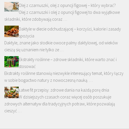
Olej z czarnuszki, olej z opuncji figowej – który wybrać?
Olej z czarnuszki i olej z opuncji figowej to dwa wyjątkowe
składniki, które zdobywają coraz …
Daktyle w diecie odchudzającej – korzyści, kalorie i zasady
spożycia
Daktyle, znane jako słodkie owoce palmy daktylowej, od wieków
cieszą się uznaniem nie tylko ze …
Ekstrakty roślinne – zdrowe składniki, które warto znać i
stosować
Ekstrakty roślinne stanowią niezwykle interesujący temat, który łączy
w sobie bogactwo natury z nowoczesną nauką. …
Łatwe fit przepisy: zdrowe dania na każdą porę dnia
W dzisiejszych czasach coraz więcej osób poszukuje
zdrowych alternatyw dla tradycyjnych potraw, które pozwalają
cieszyć …