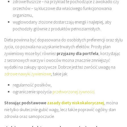
zdrowe tłuszcze – na przykład te pochodzące z awokado czy
orzechów – są kluczowe dla właściwego funkcjonowania
organizmu,
węglowodany złożone dostarczają energii i najlepiej, aby
pochodziły głównie z produktów pełnoziarnistych.
Dieta powinna być dopasowana do osobistych preferencji oraz stylu
życia, co pozwala na uzyskanie trwałych efektów. Prosty plan
żywieniowy może być również
przyjazny dla portfela
; korzystając
z sezonowych warzyw i owoców można znacznie zmniejszyć
wydatki na zakupy spożywcze. Dobrze jest też zwrócić uwagę na
zdrowe nawyki żywieniowe
, takie jak:
regularność posiłków,
ograniczenie spożycia
przetworzonej żywności
.
Stosując podstawowe
zasady diety niskokalorycznej
, można
nie tylko skutecznie gubić wagę, lecz także poprawić ogólny stan
zdrowia oraz samopoczucie.