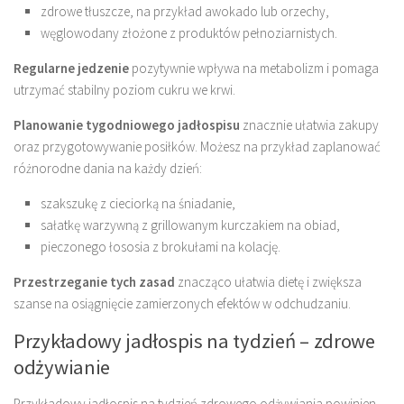
zdrowe tłuszcze, na przykład awokado lub orzechy,
węglowodany złożone z produktów pełnoziarnistych.
Regularne jedzenie
pozytywnie wpływa na metabolizm i pomaga
utrzymać stabilny poziom cukru we krwi.
Planowanie tygodniowego jadłospisu
znacznie ułatwia zakupy
oraz przygotowywanie posiłków. Możesz na przykład zaplanować
różnorodne dania na każdy dzień:
szakszukę z cieciorką na śniadanie,
sałatkę warzywną z grillowanym kurczakiem na obiad,
pieczonego łososia z brokułami na kolację.
Przestrzeganie tych zasad
znacząco ułatwia dietę i zwiększa
szanse na osiągnięcie zamierzonych efektów w odchudzaniu.
Przykładowy jadłospis na tydzień – zdrowe
odżywianie
Przykładowy jadłospis na tydzień zdrowego odżywiania powinien