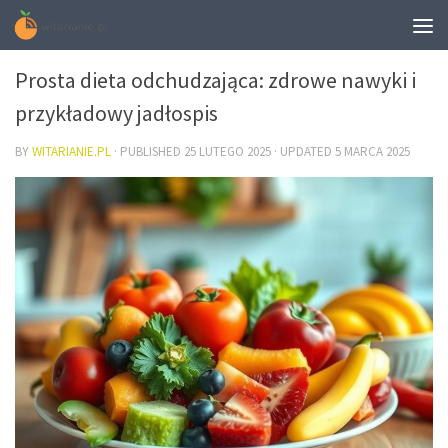
DIETA
Prosta dieta odchudzająca: zdrowe nawyki i
przykładowy jadłospis
BY
WITARIANIE.PL
· PUBLISHED
25 LUTEGO 2025
· UPDATED
5 MARCA 2025