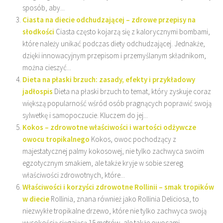
sposób, aby...
Ciasta na diecie odchudzającej – zdrowe przepisy na
słodkości
Ciasta często kojarzą się z kalorycznymi bombami,
które należy unikać podczas diety odchudzającej. Jednakże,
dzięki innowacyjnym przepisom i przemyślanym składnikom,
można cieszyć...
Dieta na płaski brzuch: zasady, efekty i przykładowy
jadłospis
Dieta na płaski brzuch to temat, który zyskuje coraz
większą popularność wśród osób pragnących poprawić swoją
sylwetkę i samopoczucie. Kluczem do jej...
Kokos – zdrowotne właściwości i wartości odżywcze
owocu tropikalnego
Kokos, owoc pochodzący z
majestatycznej palmy kokosowej, nie tylko zachwyca swoim
egzotycznym smakiem, ale także kryje w sobie szereg
właściwości zdrowotnych, które...
Właściwości i korzyści zdrowotne Rollinii – smak tropików
w diecie
Rollinia, znana również jako Rollinia Deliciosa, to
niezwykłe tropikalne drzewo, które nie tylko zachwyca swoją
wysokością sięgającą 15 metrów, ale także owocami,...