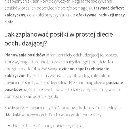
niezbędnych składników odżywczych. Regularne spożywanie
posiłków oraz ich odpowiednie porcje pomagają
utrzymać deficyt
kaloryczny
, co z kolei przyczynia się do
efektywnej redukcji masy
ciała
.
Jak zaplanować posiłki w prostej diecie
odchudzającej?
Planowanie posiłków
w ramach diety odchudzającej to proces,
który wymaga staranności oraz przemyślanego podejścia. Na
początek warto obliczyć swoje
dzienne zapotrzebowanie
kaloryczne
. Dzięki temu zyskasz jasny obraz tego, ile kalorii
powinieneś spożywać każdego dnia. Nie zapomnij także o
podziale
posiłków
na 4-5 mniejszych porcji – to sprzyja lepszemu trawieniu i
pomaga unikać uczucia głodu.
Każdy posiłek powinien być różnorodny i dostarczać niezbędnych
składników odżywczych. Warto włączyć do swojej diety:
białko, takie jak chudy nabiał czy mięso,