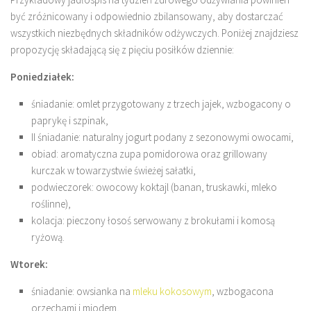
być zróżnicowany i odpowiednio zbilansowany, aby dostarczać
wszystkich niezbędnych składników odżywczych. Poniżej znajdziesz
propozycję składającą się z pięciu posiłków dziennie:
Poniedziałek:
śniadanie: omlet przygotowany z trzech jajek, wzbogacony o
paprykę i szpinak,
II śniadanie: naturalny jogurt podany z sezonowymi owocami,
obiad: aromatyczna zupa pomidorowa oraz grillowany
kurczak w towarzystwie świeżej sałatki,
podwieczorek: owocowy koktajl (banan, truskawki, mleko
roślinne),
kolacja: pieczony łosoś serwowany z brokułami i komosą
ryżową.
Wtorek:
śniadanie: owsianka na
mleku kokosowym
, wzbogacona
orzechami i miodem,