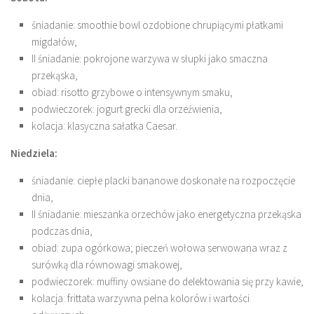
śniadanie: smoothie bowl ozdobione chrupiącymi płatkami
migdałów,
II śniadanie: pokrojone warzywa w słupki jako smaczna
przekąska,
obiad: risotto grzybowe o intensywnym smaku,
podwieczorek: jogurt grecki dla orzeźwienia,
kolacja: klasyczna sałatka Caesar.
Niedziela:
śniadanie: ciepłe placki bananowe doskonałe na rozpoczęcie
dnia,
II śniadanie: mieszanka orzechów jako energetyczna przekąska
podczas dnia,
obiad: zupa ogórkowa; pieczeń wołowa serwowana wraz z
surówką dla równowagi smakowej,
podwieczorek: muffiny owsiane do delektowania się przy kawie,
kolacja: frittata warzywna pełna kolorów i wartości