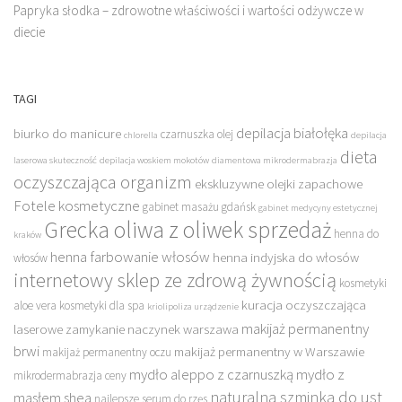
Papryka słodka – zdrowotne właściwości i wartości odżywcze w
diecie
TAGI
depilacja białołęka
biurko do manicure
czarnuszka olej
chlorella
depilacja
dieta
laserowa skuteczność
depilacja woskiem mokotów
diamentowa mikrodermabrazja
oczyszczająca organizm
ekskluzywne olejki zapachowe
Fotele kosmetyczne
gabinet masażu gdańsk
gabinet medycyny estetycznej
Grecka oliwa z oliwek sprzedaż
henna do
kraków
henna farbowanie włosów
henna indyjska do włosów
włosów
internetowy sklep ze zdrową żywnością
kosmetyki
kuracja oczyszczająca
aloe vera
kosmetyki dla spa
kriolipoliza urządzenie
makijaż permanentny
laserowe zamykanie naczynek warszawa
brwi
makijaż permanentny w Warszawie
makijaż permanentny oczu
mydło aleppo z czarnuszką
mydło z
mikrodermabrazja ceny
naturalna szminka do ust
masłem shea
najlepsze serum do rzęs