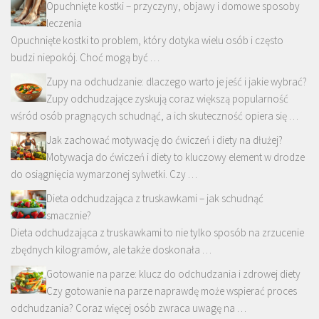
Opuchnięte kostki – przyczyny, objawy i domowe sposoby
leczenia
Opuchnięte kostki to problem, który dotyka wielu osób i często
budzi niepokój. Choć mogą być …
Zupy na odchudzanie: dlaczego warto je jeść i jakie wybrać?
Zupy odchudzające zyskują coraz większą popularność
wśród osób pragnących schudnąć, a ich skuteczność opiera się …
Jak zachować motywację do ćwiczeń i diety na dłużej?
Motywacja do ćwiczeń i diety to kluczowy element w drodze
do osiągnięcia wymarzonej sylwetki. Czy …
Dieta odchudzająca z truskawkami – jak schudnąć
smacznie?
Dieta odchudzająca z truskawkami to nie tylko sposób na zrzucenie
zbędnych kilogramów, ale także doskonała …
Gotowanie na parze: klucz do odchudzania i zdrowej diety
Czy gotowanie na parze naprawdę może wspierać proces
odchudzania? Coraz więcej osób zwraca uwagę na …