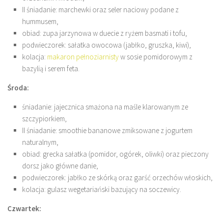
II śniadanie: marchewki oraz seler naciowy podane z
hummusem,
obiad: zupa jarzynowa w duecie z ryżem basmati i tofu,
podwieczorek: sałatka owocowa (jabłko, gruszka, kiwi),
kolacja:
makaron pełnoziarnisty
w sosie pomidorowym z
bazylią i serem feta.
Środa:
śniadanie: jajecznica smażona na maśle klarowanym ze
szczypiorkiem,
II śniadanie: smoothie bananowe zmiksowane z jogurtem
naturalnym,
obiad: grecka sałatka (pomidor, ogórek, oliwki) oraz pieczony
dorsz jako główne danie,
podwieczorek: jabłko ze skórką oraz garść orzechów włoskich,
kolacja: gulasz wegetariański bazujący na soczewicy.
Czwartek: