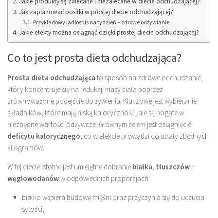
Jakie produkty są zalecane i niezalecane w diecie odchudzającej?
Jak zaplanować posiłki w prostej diecie odchudzającej?
Przykładowy jadłospis na tydzień – zdrowe odżywianie
Jakie efekty można osiągnąć dzięki prostej diecie odchudzającej?
Co to jest prosta dieta odchudzająca?
Prosta dieta odchudzająca
to sposób na zdrowe odchudzanie,
który koncentruje się na redukcji masy ciała poprzez
zrównoważone podejście do żywienia. Kluczowe jest wybieranie
składników, które mają niską kaloryczność, ale są bogate w
niezbędne wartości odżywcze. Głównym celem jest osiągnięcie
deficytu kalorycznego
, co w efekcie prowadzi do utraty zbędnych
kilogramów.
W tej diecie istotne jest umiejętne dobranie
białka
,
tłuszczów
i
węglowodanów
w odpowiednich proporcjach:
białko wspiera budowę mięśni oraz przyczynia się do uczucia
sytości,