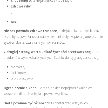
chude mięso
, takie jak kurczak lub indyk,
zdrowe ryby
,
jaja
.
Nie bez powodu zdrowe tłuszcze
, takie jak oliwa z oliwek oraz
orzechy, są uważane za ważny element diety; wspierają one uczucie
sytości i dostarczają cennych składników.
Z drugiej strony, warto unikać żywności przetworzonej
oraz
produktów wysokokalorycznych. Często do tej grupy zalicza się:
słodycze,
fast foody,
białe pieczywo.
Ograniczenie alkoholu
oraz słodkich napojów również jest
wskazane dla osiągnięcia lepszych wyników.
Dieta powinna być różnorodna
i dostarczać wszystkich