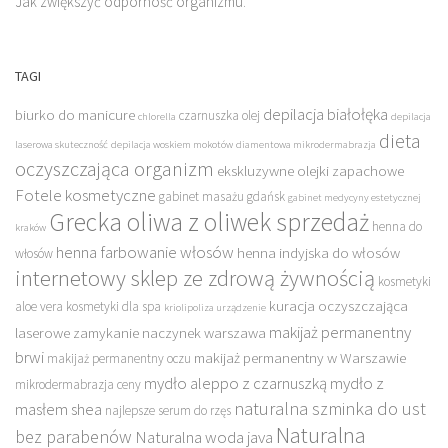
Jak zwiększyć odporność organizmu.
TAGI
depilacja białołęka
biurko do manicure
czarnuszka olej
chlorella
depilacja
dieta
laserowa skuteczność
depilacja woskiem mokotów
diamentowa mikrodermabrazja
oczyszczająca organizm
ekskluzywne olejki zapachowe
Fotele kosmetyczne
gabinet masażu gdańsk
gabinet medycyny estetycznej
Grecka oliwa z oliwek sprzedaż
henna do
kraków
henna farbowanie włosów
henna indyjska do włosów
włosów
internetowy sklep ze zdrową żywnością
kosmetyki
kuracja oczyszczająca
aloe vera
kosmetyki dla spa
kriolipoliza urządzenie
makijaż permanentny
laserowe zamykanie naczynek warszawa
brwi
makijaż permanentny w Warszawie
makijaż permanentny oczu
mydło aleppo z czarnuszką
mydło z
mikrodermabrazja ceny
naturalna szminka do ust
masłem shea
najlepsze serum do rzęs
Naturalna
bez parabenów
Naturalna woda java