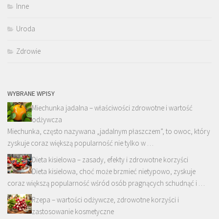
Inne
Uroda
Zdrowie
WYBRANE WPISY
Miechunka jadalna – właściwości zdrowotne i wartość
odżywcza
Miechunka, często nazywana „jadalnym płaszczem”, to owoc, który
zyskuje coraz większą popularność nie tylko w …
Dieta kisielowa – zasady, efekty i zdrowotne korzyści
Dieta kisielowa, choć może brzmieć nietypowo, zyskuje
coraz większą popularność wśród osób pragnących schudnąć i …
Rzepa – wartości odżywcze, zdrowotne korzyści i
zastosowanie kosmetyczne