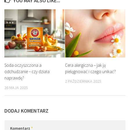
YOU MAY ALSO LIKE...
Soda oczyszczona a
Cera alergiczna – jak ją
odchudzanie – czy działa
pielęgnować i czego unikać?
naprawdę?
2 PAŹDZIERNIKA 2025
26 MAJA 2025
DODAJ KOMENTARZ
Komentarz
*