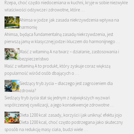
Rzepa, choć często niedoceniana w kuchni, kryje w sobie niezwykłe
właściwości odżywcze i zdrowotne, które …
Ahimsa w jodze: jak zasada niekrzywdzenia wpływa na
harmonię
Ahimsa, będąca fundamentalną zasadą niekrzywdzenia, jest
pierwszą jamą w klasycznej jodze i kluczem do harmonijnego …
Maść z witaminą A na twarz – działanie, zastosowania i
bezpieczeństwo
Maść z witaminą A to produkt, który zyskuje coraz większą
popularność wśród osób dbających o …
Siedzący tryb życia – dlaczego jest zagrożeniem dla
zdrowia?
Siedzący tryb życia stał się jednym z największych wyzwań
współczesnej cywilizacji, a jego konsekwencje zdrowotne …
Dieta 1200 kcal: zasady, korzyści i jak uniknąć efektu jojo
Dieta 1200 kcal, choć często postrzegana jako skuteczny
sposób na redukcję masy ciała, budzi wiele …