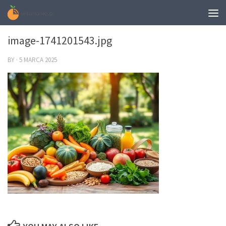
0
image-1741201543.jpg
BY
·
5 MARCA 2025