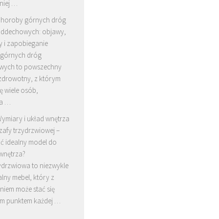
niej …
horoby górnych dróg
ddechowych: objawy,
y i zapobieganie
górnych dróg
wych to powszechny
zdrowotny, z którym
ę wiele osób,
za …
ymiary i układ wnętrza
zafy trzydrzwiowej –
ć idealny model do
wnętrza?
ydrzwiowa to niezwykle
lny mebel, który z
iem może stać się
ym punktem każdej …