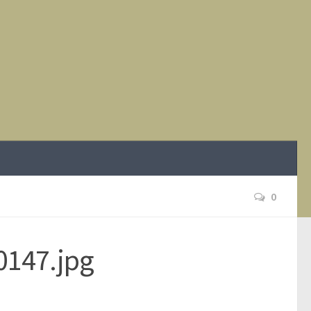
0
0147.jpg