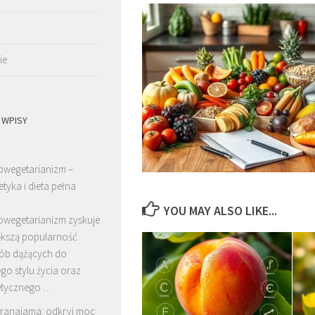
ie
 WPISY
wegetarianizm –
etyka i dieta pełna
YOU MAY ALSO LIKE...
wegetarianizm zyskuje
ększą popularność
ób dążących do
o stylu życia oraz
 etycznego …
ranajama: odkryj moc