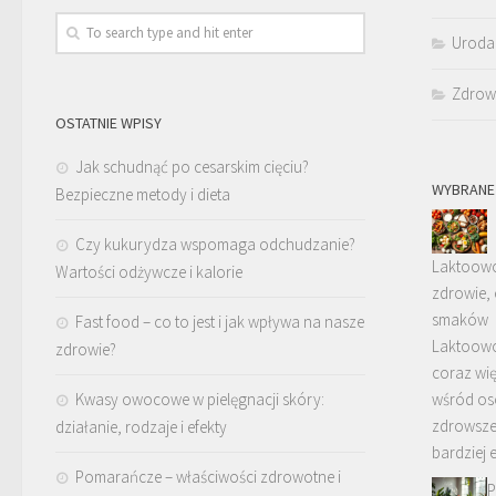
Uroda
Zdrow
OSTATNIE WPISY
Jak schudnąć po cesarskim cięciu?
WYBRANE
Bezpieczne metody i dieta
Czy kukurydza wspomaga odchudzanie?
Laktoowo
Wartości odżywcze i kalorie
zdrowie, 
smaków
Fast food – co to jest i jak wpływa na nasze
Laktoowo
zdrowie?
coraz wi
Kwasy owocowe w pielęgnacji skóry:
wśród os
zdrowszeg
działanie, rodzaje i efekty
bardziej
Pomarańcze – właściwości zdrowotne i
P