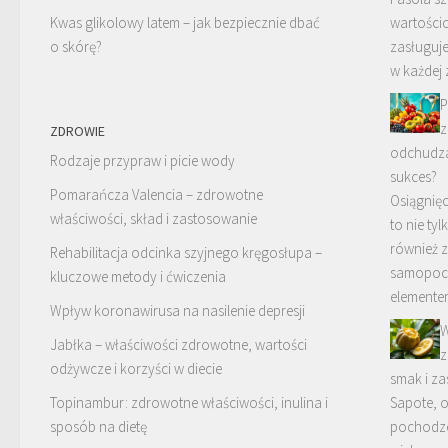
Kwas glikolowy latem – jak bezpiecznie dbać
wartości
o skórę?
zasługuj
w każdej 
P
z
ZDROWIE
odchudza
Rodzaje przypraw i picie wody
sukces?
Pomarańcza Valencia – zdrowotne
Osiągnięc
właściwości, skład i zastosowanie
to nie tyl
również z
Rehabilitacja odcinka szyjnego kręgosłupa –
samopoc
kluczowe metody i ćwiczenia
element
Wpływ koronawirusa na nasilenie depresji
W
Jabłka – właściwości zdrowotne, wartości
z
odżywcze i korzyści w diecie
smak i z
Topinambur: zdrowotne właściwości, inulina i
Sapote, 
sposób na dietę
pochodze