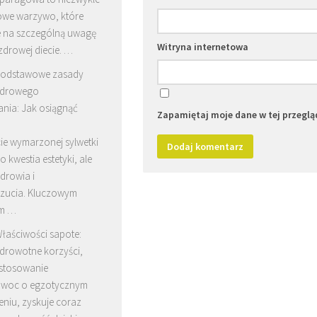
owe warzywo, które
e na szczególną uwagę
Witryna internetowa
zdrowej diecie. …
odstawowe zasady
drowego
nia: Jak osiągnąć
Zapamiętaj moje dane w tej przeglą
ie wymarzonej sylwetki
ko kwestia estetyki, ale
drowia i
zucia. Kluczowym
em …
łaściwości sapote:
drowotne korzyści,
astosowanie
owoc o egzotycznym
niu, zyskuje coraz