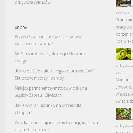
odżywcze cytrusów
o
zdrowiu 
Pranajama
pracy z 
URODA
korzenie 
Krzywa C w manicure: jak ją zbudować i
i od wie
dlaczego jest ważna?
M
Można spróbować, ale czy jest to warte
w
uwagi?
odżywcze
Jak wrócić do naturalnego koloru włosów?
znać
Skuteczne metody i porady
Mamoncil
„owoc życ
Makijaż permanentny metodą włoską na
większą 
Śląsk:w Zabrzu i Gliwicach
świecie d
Jakie wybrać ubranko na chrzest dla
F
chłopca?
w
Włoska uroda: tajemnice pielęgnacji, makijażu
odżywcze
i stylu ubierania się
Fasola s