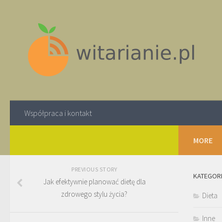
Współpraca i kontakt
MORE
PREVIOUS STORY
KATEGOR
Jak efektywnie planować dietę dla
zdrowego stylu życia?
Dieta
Inne