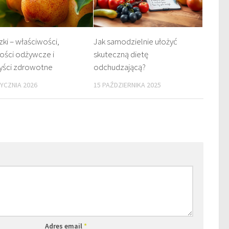
zki – właściwości,
Jak samodzielnie ułożyć
ości odżywcze i
skuteczną dietę
yści zdrowotne
odchudzającą?
TYCZNIA 2026
15 PAŹDZIERNIKA 2025
Adres email
*