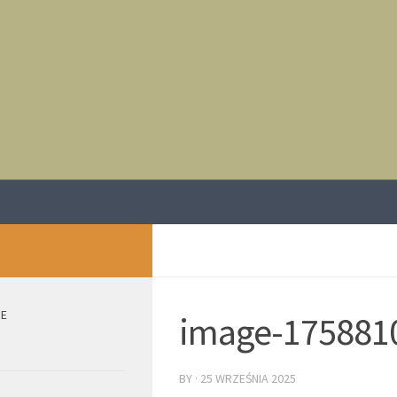
IE
image-175881
BY
·
25 WRZEŚNIA 2025