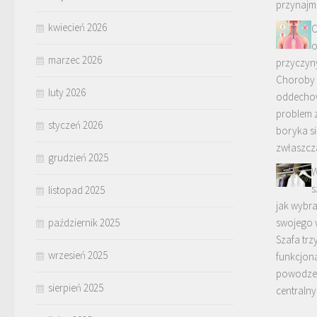
przynajm
kwiecień 2026
C
o
marzec 2026
przyczyn
Choroby 
luty 2026
oddecho
problem 
styczeń 2026
boryka si
zwłaszc
grudzień 2025
W
s
listopad 2025
jak wybra
październik 2025
swojego 
Szafa trz
wrzesień 2025
funkcjona
powodzen
sierpień 2025
centraln