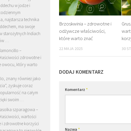
ddechu w jodze i
codziennym
, najstarsza technika
Brzoskwinia – zdrowotne i
Grus
oddechem, ma swoje
odżywcze właściwości,
wart
w starożytnych Indiach
które warto znać
korz
ków …
22 MAJA 2025
30 S
amoncillo –
łaściwości zdrowotne i
 owocu, który warto
DODAJ KOMENTARZ
lo, znany również jako
ia”, zyskuje coraz
Komentarz
*
popularność na całym
zięki swoim …
asolka szparagowa –
łaściwości, wartości
 i zdrowotne korzyści
Nazwa
*
zparagowa to niezwykle