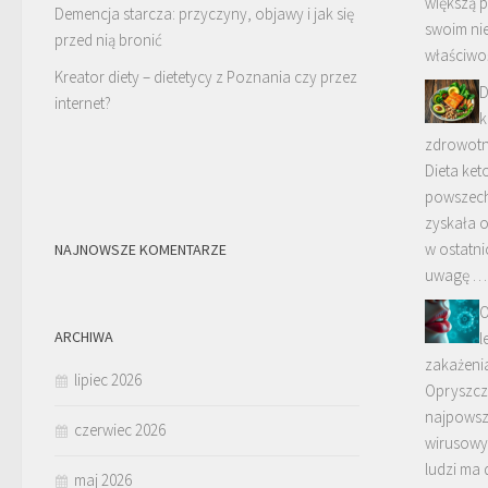
większą p
Demencja starcza: przyczyny, objawy i jak się
swoim ni
przed nią bronić
właściwo
Kreator diety – dietetycy z Poznania czy przez
D
internet?
k
zdrowot
Dieta ke
powszechn
zyskała 
w ostatni
NAJNOWSZE KOMENTARZE
uwagę …
O
ARCHIWA
l
zakażeni
lipiec 2026
Opryszcz
najpowsze
czerwiec 2026
wirusowy
ludzi ma 
maj 2026