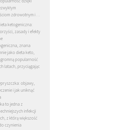
opularność dzięki
ezwykłym
ściom zdrowotnym i …
ieta ketogeniczna:
orzyści, zasady i efekty
ne
togeniczna, znana
ie jako dieta keto,
ogromną popularność
ch latach, przyciągając
pryszczka: objawy,
eczenie i jak uniknąć
a
ka to jedna z
chniejszych infekcji
ch, z którą większość
do czynienia