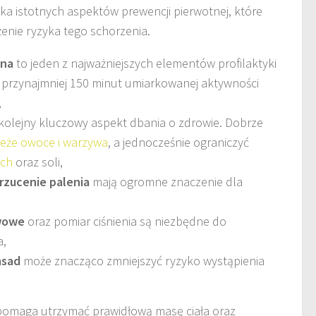
ilka istotnych aspektów prewencji pierwotnej, które
nie ryzyka tego schorzenia.
zna
to jeden z najważniejszych elementów profilaktyki
o przynajmniej 150 minut umiarkowanej aktywności
,
kolejny kluczowy aspekt dbania o zdrowie. Dobrze
ieże owoce i warzywa
, a jednocześnie ograniczyć
ych
oraz soli,
rzucenie palenia
mają ogromne znaczenie dla
ewowe
oraz pomiar ciśnienia są niezbędne do
a,
asad
może znacząco zmniejszyć ryzyko wystąpienia
omaga utrzymać prawidłową masę ciała oraz