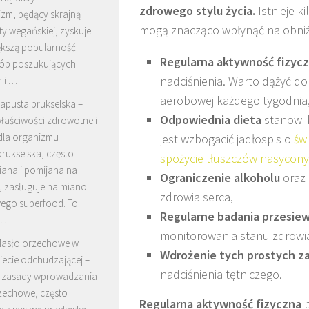
zdrowego stylu życia.
Istnieje k
izm, będący skrajną
mogą znacząco wpłynąć na obniże
ty wegańskiej, zyskuje
ększą popularność
Regularna aktywność fizyc
ób poszukujących
nadciśnienia. Warto dążyć d
 i …
aerobowej każdego tygodnia
apusta brukselska –
Odpowiednia dieta
stanowi 
łaściwości zdrowotne i
 dla organizmu
jest wzbogacić jadłospis o
św
rukselska, często
spożycie tłuszczów nasycon
iana i pomijana na
Ograniczenie alkoholu
oraz
, zasługuje na miano
zdrowia serca,
ego superfood. To
Regularne badania przesi
 …
monitorowania stanu zdrowi
asło orzechowe w
Wdrożenie tych prostych z
iecie odchudzającej –
nadciśnienia tętniczego.
 i zasady wprowadzania
zechowe, często
Regularna aktywność fizyczna
p