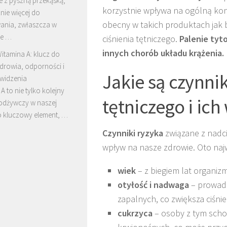
e z pyszną przekąską,
korzystnie wpływa na ogólną ko
nie więcej do
obecny w takich produktach jak b
ania, zwłaszcza w
ie …
ciśnienia tętniczego.
Palenie tyt
innych chorób układu krążenia.
itamina A: klucz do
drowia, odporności i
Jakie są czynnik
widzenia
A to nie tylko kolejny
tętniczego i ic
 odżywczy w naszej
to kluczowy element, …
Czynniki ryzyka
związane z nadci
wpływ na nasze zdrowie. Oto najw
wiek
– z biegiem lat organizm 
otyłość i nadwaga
– prowadz
zapalnych, co zwiększa ciśnie
cukrzyca
– osoby z tym scho