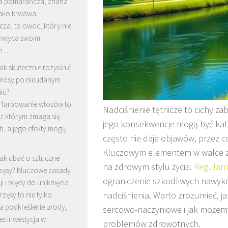
a pomarańcza, znana
jako krwawa
za, to owoc, który nie
chwyca swoim
m …
ak skutecznie rozjaśnić
łosy po nieudanym
iu?
 farbowanie włosów to
Nadciśnienie tętnicze to cichy zab
 z którym zmaga się
jego konsekwencje mogą być katas
b, a jego efekty mogą
często nie daje objawów, przez c
Kluczowym elementem w walce z t
ak dbać o sztuczne
na zdrowym stylu życia.
Regularn
zęsy? Kluczowe zasady
ograniczenie szkodliwych nawyk
ji i błędy do uniknięcia
nadciśnienia. Warto zrozumieć, 
rzęsy to nie tylko
a podkreślenie urody,
sercowo-naczyniowe i jak możemy
eż inwestycja w
problemów zdrowotnych.