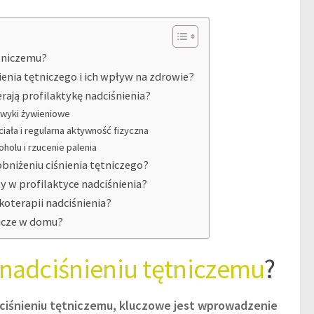
ętniczemu?
nienia tętniczego i ich wpływ na zdrowie?
erają profilaktykę nadciśnienia?
awyki żywieniowe
iała i regularna aktywność fizyczna
oholu i rzucenie palenia
niżeniu ciśnienia tętniczego?
y w profilaktyce nadciśnienia?
oterapii nadciśnienia?
nicze w domu?
nadciśnieniu tętniczemu
?
ciśnieniu tętniczemu, kluczowe jest wprowadzenie