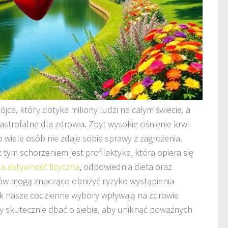
ójca, który dotyka miliony ludzi na całym świecie, a
trofalne dla zdrowia. Zbyt wysokie ciśnienie krwi
o wiele osób nie zdaje sobie sprawy z zagrożenia.
ym schorzeniem jest profilaktyka, która opiera się
a aktywność fizyczna
, odpowiednia dieta oraz
ów mogą znacząco obniżyć ryzyko wystąpienia
jak nasze codzienne wybory wpływają na zdrowie
 skutecznie dbać o siebie, aby uniknąć poważnych