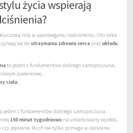
stylu życia wspierają
dciśnienia?
luczową rolę w zapobieganiu nadciśnieniu. Oto kilka
zyniają się do
utrzymania zdrowia serca
oraz
układu
zna
to jeden z fundamentów dobrego samopoczucia,
 nawyki żywieniowe,
y ciała
,
o jeden z fundamentów dobrego samopoczucia.
mniej
150 minut tygodniowo
na umiarkowany wysiłek,
ze czy pływanie. Ruch nie tylko pomaga w obniżeniu