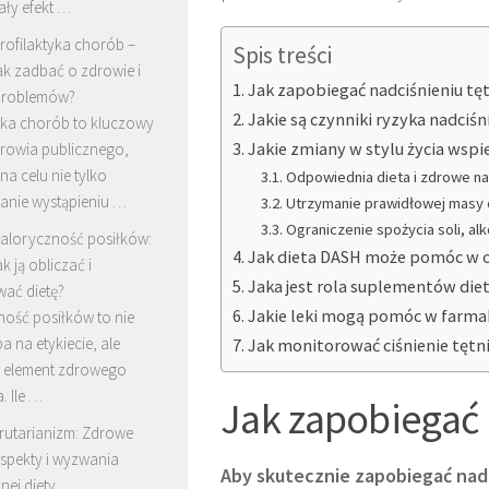
ały efekt …
rofilaktyka chorób –
Spis treści
ak zadbać o zdrowie i
Jak zapobiegać nadciśnieniu t
problemów?
Jakie są czynniki ryzyka nadciś
yka chorób to kluczowy
Jakie zmiany w stylu życia wspi
drowia publicznego,
na celu nie tylko
Odpowiednia dieta i zdrowe n
anie wystąpieniu …
Utrzymanie prawidłowej masy c
Ograniczenie spożycia soli, alk
aloryczność posiłków:
Jak dieta DASH może pomóc w ob
ak ją obliczać i
Jaka jest rola suplementów diet
wać dietę?
Jakie leki mogą pomóc w farmak
ność posiłków to nie
ba na etykiecie, ale
Jak monitorować ciśnienie tęt
 element zdrowego
a. Ile …
Jak zapobiegać
rutarianizm: Zdrowe
spekty i wyzwania
Aby skutecznie zapobiegać nad
nej diety