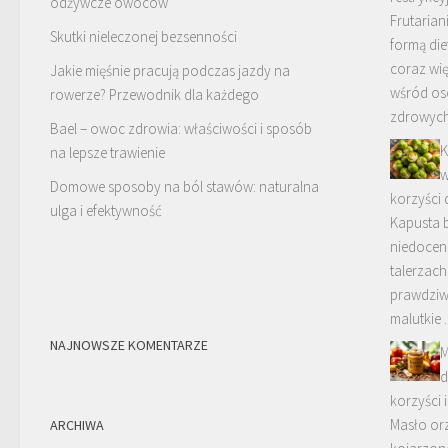
odżywcze owoców
Frutarian
Skutki nieleczonej bezsenności
formą die
coraz wi
Jakie mięśnie pracują podczas jazdy na
wśród os
rowerze? Przewodnik dla każdego
zdrowych
Bael – owoc zdrowia: właściwości i sposób
K
na lepsze trawienie
w
Domowe sposoby na ból stawów: naturalna
korzyści
ulga i efektywność
Kapusta b
niedocen
talerzach
prawdziw
malutkie
NAJNOWSZE KOMENTARZE
M
d
korzyści
Masło or
ARCHIWA