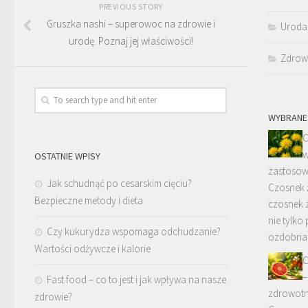
PREVIOUS STORY
Gruszka nashi – superowoc na zdrowie i
Uroda
urodę. Poznaj jej właściwości!
Zdrow
WYBRANE
C
w
OSTATNIE WPISY
zastosow
Jak schudnąć po cesarskim cięciu?
Czosnek ż
Bezpieczne metody i dieta
czosnek z
nie tylko
Czy kukurydza wspomaga odchudzanie?
ozdobna
Wartości odżywcze i kalorie
C
–
Fast food – co to jest i jak wpływa na nasze
zdrowotn
zdrowie?