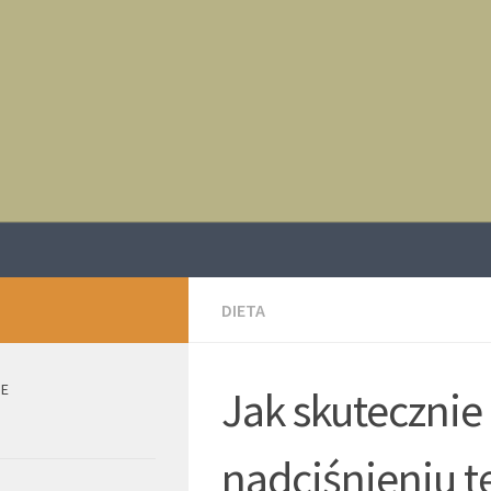
DIETA
IE
Jak skutecznie
nadciśnieniu t