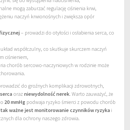
ynić się do wystąpienia nadciśnienia,
lne mogą zaburzać regulację ciśnienia krwi,
ężeniu naczyń krwionośnych i zwiększa opór
fizycznej
– prowadzi do otyłości i osłabienia serca, co
 układ współczulny, co skutkuje skurczem naczyń
m ciśnieniem,
oria chorób sercowo-naczyniowych w rodzinie może
chorowania.
rowadzić do groźnych komplikacji zdrowotnych,
 serca
oraz
niewydolność nerek
. Warto zauważyć, że
 o
20 mmHg
podwaja ryzyko śmierci z powodu chorób
 tak ważne jest monitorowanie czynników ryzyka
i
cznych dla ochrony naszego zdrowia.