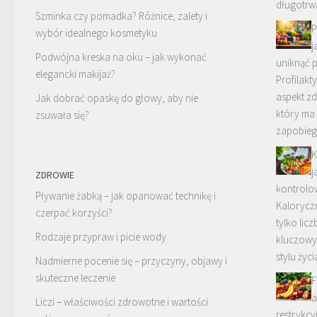
długotrw
Szminka czy pomadka? Różnice, zalety i
P
wybór idealnego kosmetyku
j
Podwójna kreska na oku – jak wykonać
uniknąć 
elegancki makijaż?
Profilakt
aspekt z
Jak dobrać opaskę do głowy, aby nie
który ma 
zsuwała się?
zapobieg
K
j
ZDROWIE
kontrolo
Pływanie żabką – jak opanować technikę i
Kalorycz
czerpać korzyści?
tylko licz
Rodzaje przypraw i picie wody
kluczowy
stylu życi
Nadmierne pocenie się – przyczyny, objawy i
skuteczne leczenie
F
a
Liczi – właściwości zdrowotne i wartości
restrykcyj