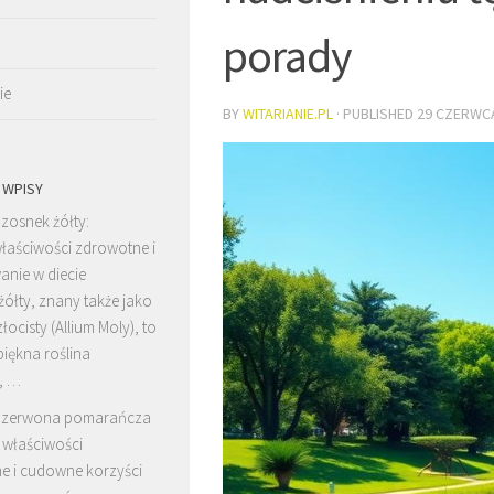
porady
ie
BY
WITARIANIE.PL
· PUBLISHED
29 CZERWC
 WPISY
zosnek żółty:
łaściwości zdrowotne i
anie w diecie
ółty, znany także jako
łocisty (Allium Moly), to
 piękna roślina
, …
zerwona pomarańcza
 właściwości
e i cudowne korzyści