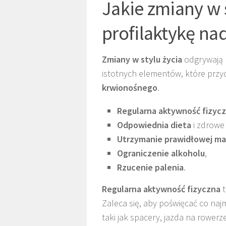
Jakie zmiany w 
profilaktykę na
Zmiany w stylu życia
odgrywają k
istotnych elementów, które przyc
krwionośnego
.
Regularna aktywność fizyc
Odpowiednia dieta
i zdrowe
Utrzymanie prawidłowej mas
Ograniczenie alkoholu
,
Rzucenie palenia
.
Regularna aktywność fizyczna
t
Zaleca się, aby poświęcać co naj
taki jak spacery, jazda na rower