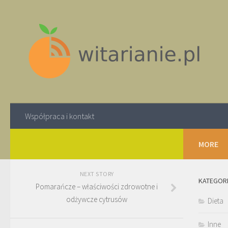
Współpraca i kontakt
MORE
NEXT STORY
KATEGOR
Pomarańcze – właściwości zdrowotne i
odżywcze cytrusów
Dieta
Inne