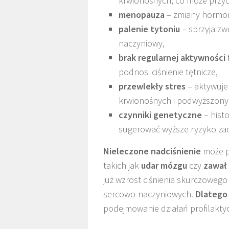
krwionośnych, co może przycz
menopauza
– zmiany hormona
palenie tytoniu
– sprzyja zw
naczyniowy,
brak regularnej aktywności 
podnosi ciśnienie tętnicze,
przewlekły stres
– aktywuje
krwionośnych i podwyższony
czynniki genetyczne
– hist
sugerować wyższe ryzyko za
Nieleczone nadciśnienie
może p
takich jak
udar mózgu
czy
zawał
już wzrost ciśnienia skurczowego
sercowo-naczyniowych.
Dlatego
podejmowanie działań profilakty