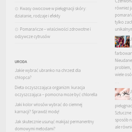
Czerwon
również 
Kwasy owocowe w pielęgnacji skóry:
pomarańc
działanie, rodzaje i efekty
tylko za
Pomarańcze – właściwości zdrowotne i
unikalny
odżywcze cytrusów
J
w
farbowan
Nieudane
URODA
problem,
Jakie wybrać ubranko na chrzest dla
wiele osó
chłopca?
…
Dieta oczyszczająca organizm: kuracja
J
oczyszczająca – pomocna może być chlorella
r
Jaki kolor włosów wybrać do ciemnej
pielęgnac
karnacji? Sprawdź modę!
Sztuczne 
sposób n
Jak skutecznie usunąć makijaż permanentny
ale równi
domowymi metodami?