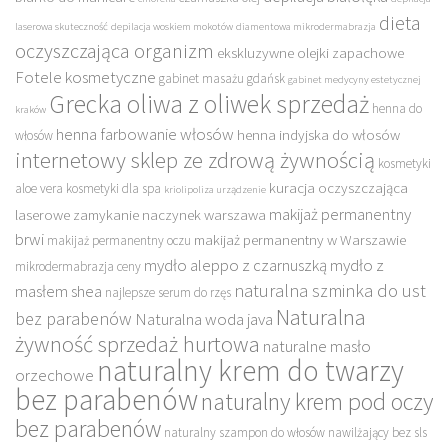
dieta
laserowa skuteczność
depilacja woskiem mokotów
diamentowa mikrodermabrazja
oczyszczająca organizm
ekskluzywne olejki zapachowe
Fotele kosmetyczne
gabinet masażu gdańsk
gabinet medycyny estetycznej
Grecka oliwa z oliwek sprzedaż
henna do
kraków
henna farbowanie włosów
henna indyjska do włosów
włosów
internetowy sklep ze zdrową żywnością
kosmetyki
kuracja oczyszczająca
aloe vera
kosmetyki dla spa
kriolipoliza urządzenie
makijaż permanentny
laserowe zamykanie naczynek warszawa
brwi
makijaż permanentny w Warszawie
makijaż permanentny oczu
mydło aleppo z czarnuszką
mydło z
mikrodermabrazja ceny
naturalna szminka do ust
masłem shea
najlepsze serum do rzęs
Naturalna
bez parabenów
Naturalna woda java
żywność sprzedaż hurtowa
naturalne masło
naturalny krem do twarzy
orzechowe
bez parabenów
naturalny krem pod oczy
bez parabenów
naturalny szampon do włosów nawilżający bez sls