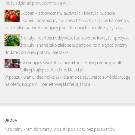
może zdziałać prawdziwe cuda w …
Likopen – zdrowotne właściwości i korzyści w diecie
Likopen, organiczny związek chemiczny z grupy karotenów,
to nie tylko barwnik nadający pomidorom ich charakterystyczny …
Brokuły – wartości odżywcze i zdrowotne korzyści spożycia
Brokuły, znane jako zielone superfood, to nie tylko pyszny
dodatek do wielu potraw, ale także …
Fascynujący świat literatury młodzieżowej i young adult.
Odkryj Najlepsze Książki w Matfel.pl
W poszukiwaniu idealnej książki dla młodzieży, warto zwrócić uwagę
na ofertę księgarni internetowej Matfel.pl, która …
URODA
Naturalny krem do twarzy, do ust i pod oczy bez parabenów