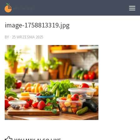
0
image-1758813319.jpg
BY
·
25 WRZEŚNIA 2025