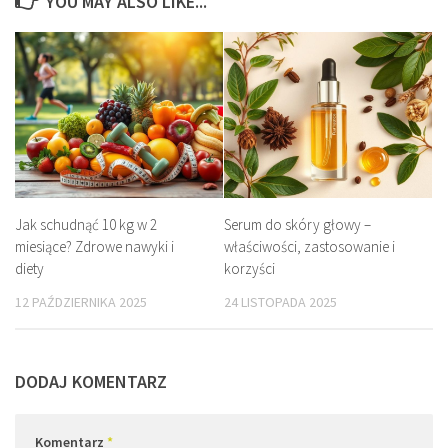
YOU MAY ALSO LIKE...
Jak schudnąć 10 kg w 2
Serum do skóry głowy –
miesiące? Zdrowe nawyki i
właściwości, zastosowanie i
diety
korzyści
12 PAŹDZIERNIKA 2025
24 LISTOPADA 2025
DODAJ KOMENTARZ
Komentarz
*