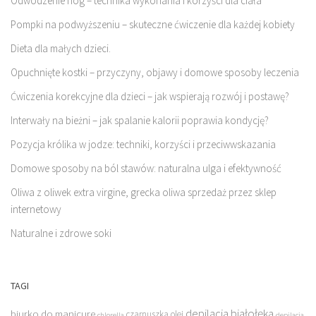
Odwodzenie nóg – technika wykonania i korzyści dla ciała
Pompki na podwyższeniu – skuteczne ćwiczenie dla każdej kobiety
Dieta dla małych dzieci.
Opuchnięte kostki – przyczyny, objawy i domowe sposoby leczenia
Ćwiczenia korekcyjne dla dzieci – jak wspierają rozwój i postawę?
Interwały na bieżni – jak spalanie kalorii poprawia kondycję?
Pozycja królika w jodze: techniki, korzyści i przeciwwskazania
Domowe sposoby na ból stawów: naturalna ulga i efektywność
Oliwa z oliwek extra virgine, grecka oliwa sprzedaż przez sklep
internetowy
Naturalne i zdrowe soki
TAGI
depilacja białołęka
biurko do manicure
czarnuszka olej
chlorella
depilacja