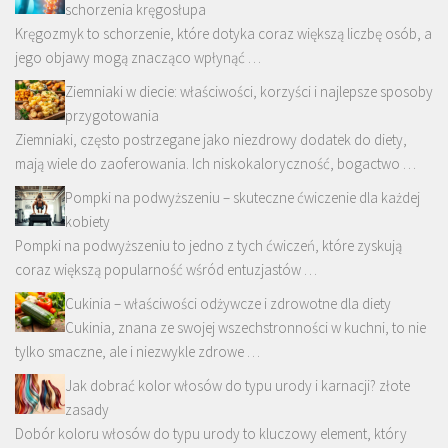
schorzenia kręgosłupa
Kręgozmyk to schorzenie, które dotyka coraz większą liczbę osób, a
jego objawy mogą znacząco wpłynąć …
Ziemniaki w diecie: właściwości, korzyści i najlepsze sposoby
przygotowania
Ziemniaki, często postrzegane jako niezdrowy dodatek do diety,
mają wiele do zaoferowania. Ich niskokaloryczność, bogactwo …
Pompki na podwyższeniu – skuteczne ćwiczenie dla każdej
kobiety
Pompki na podwyższeniu to jedno z tych ćwiczeń, które zyskują
coraz większą popularność wśród entuzjastów …
Cukinia – właściwości odżywcze i zdrowotne dla diety
Cukinia, znana ze swojej wszechstronności w kuchni, to nie
tylko smaczne, ale i niezwykle zdrowe …
Jak dobrać kolor włosów do typu urody i karnacji? złote
zasady
Dobór koloru włosów do typu urody to kluczowy element, który